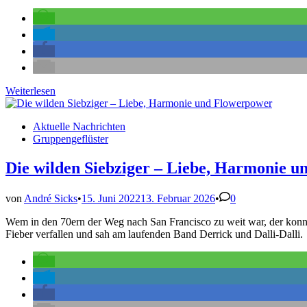
„Hotel
Weiterlesen
am
Vogelsang“
Veröffentlicht
Aktuelle Nachrichten
ziert
in
Gruppengeflüster
Kirmeskrug
2022
Die wilden Siebziger – Liebe, Harmonie 
von
André Sicks
•
15. Juni 2022
13. Februar 2026
•
0
Wem in den 70ern der Weg nach San Francisco zu weit war, der konnt
Fieber verfallen und sah am laufenden Band Derrick und Dalli-Dalli.