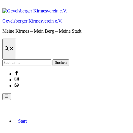
Zum
Inhalt
springen
Gevelsberger Kirmesverein e.V.
Meine Kirmes – Mein Berg – Meine Stadt
Suche
öffnen
Suchen
nach:
Facebook
Instagram
Whatsapp
Hauptmenü
Start