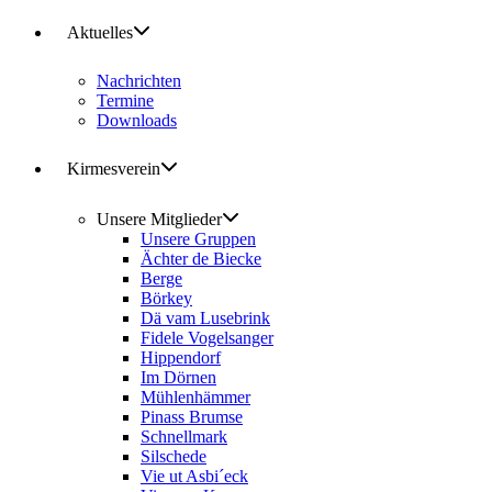
Aktuelles
Nachrichten
Termine
Downloads
Kirmesverein
Unsere Mitglieder
Unsere Gruppen
Ächter de Biecke
Berge
Börkey
Dä vam Lusebrink
Fidele Vogelsanger
Hippendorf
Im Dörnen
Mühlenhämmer
Pinass Brumse
Schnellmark
Silschede
Vie ut Asbi´eck