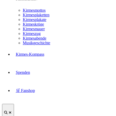
Kirmesmottos
Kirmesplaketten
Kirmesplakate
Kirmeskrüge
Kirmesmauer
Kirmeszug
Kirmesabende
Musikgeschichte
Kirmes-Kompass
Spenden
🛒 Fanshop
Suche