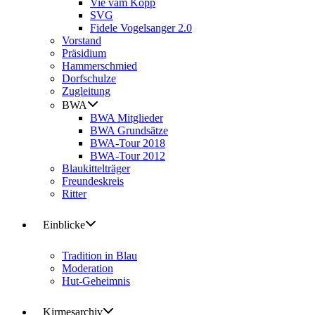
Vie vam Kopp
SVG
Fidele Vogelsanger 2.0
Vorstand
Präsidium
Hammerschmied
Dorfschulze
Zugleitung
BWA
BWA Mitglieder
BWA Grundsätze
BWA-Tour 2018
BWA-Tour 2012
Blaukittelträger
Freundeskreis
Ritter
Einblicke
Tradition in Blau
Moderation
Hut-Geheimnis
Kirmesarchiv