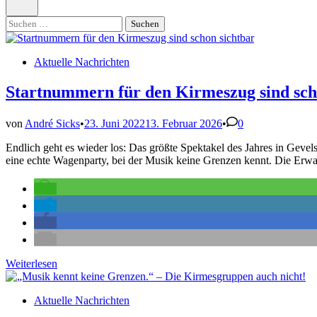
öffnen
Suchen
nach:
Nachrichten
Veröffentlicht
Aktuelle Nachrichten
in
Startnummern für den Kirmeszug sind sch
von
André Sicks
•
23. Juni 2022
13. Februar 2026
•
0
Endlich geht es wieder los: Das größte Spektakel des Jahres in Gev
eine echte Wagenparty, bei der Musik keine Grenzen kennt. Die Erwar
Startnummern
Weiterlesen
für
den
Veröffentlicht
Aktuelle Nachrichten
Kirmeszug
in
sind