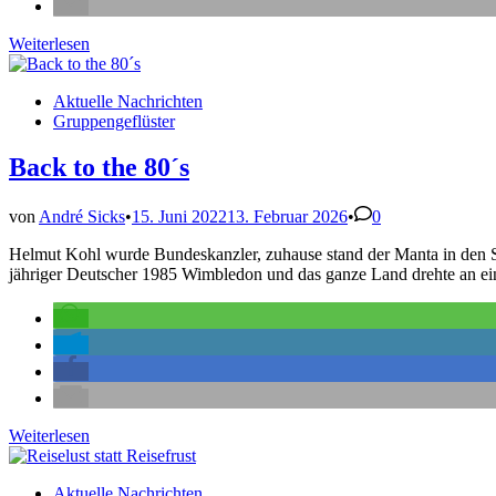
Die
Weiterlesen
wilden
Siebziger
Veröffentlicht
Aktuelle Nachrichten
–
in
Gruppengeflüster
Liebe,
Harmonie
und
Back to the 80´s
Flowerpower
von
André Sicks
•
15. Juni 2022
13. Februar 2026
•
0
Helmut Kohl wurde Bundeskanzler, zuhause stand der Manta in den S
jähriger Deutscher 1985 Wimbledon und das ganze Land drehte an e
Back
Weiterlesen
to
the
Veröffentlicht
Aktuelle Nachrichten
80