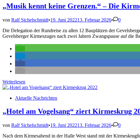
schon
„Musik kennt keine Grenzen.“ – Die Kirm
sichtbar
von
Ralf Sichelschmidt
•
19. Juni 2022
13. Februar 2026
•
0
Die Delegation der Rundreise zu allen 12 Bauplätzen der Gevelsberg
Gevelsberger Kirmeszuges nach zwei Jahren Zwangspause auf die Bei
„Musik
Weiterlesen
kennt
keine
Veröffentlicht
Aktuelle Nachrichten
Grenzen.“
in
–
Die
„Hotel am Vogelsang“ ziert Kirmeskrug 2
Kirmesgruppen
auch
von
Ralf Sichelschmidt
•
19. Juni 2022
13. Februar 2026
•
0
nicht!
Nach dem Kirmesabend in der Halle West stand mit der Kirmeskrugfet