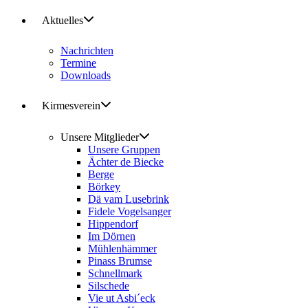
Aktuelles
Nachrichten
Termine
Downloads
Kirmesverein
Unsere Mitglieder
Unsere Gruppen
Ächter de Biecke
Berge
Börkey
Dä vam Lusebrink
Fidele Vogelsanger
Hippendorf
Im Dörnen
Mühlenhämmer
Pinass Brumse
Schnellmark
Silschede
Vie ut Asbi´eck