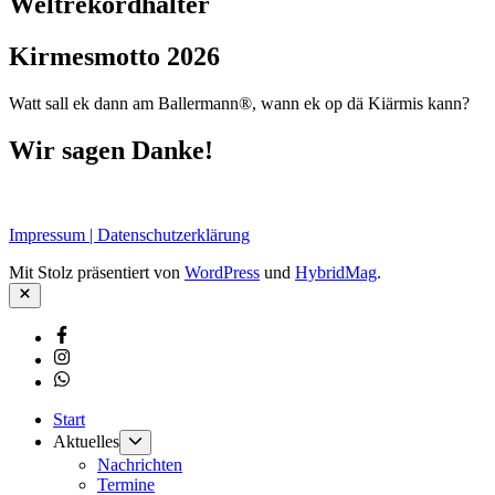
Weltrekordhalter
Kirmesmotto 2026
Watt sall ek dann am Ballermann®, wann ek op dä Kiärmis kann?
Wir sagen Danke!
Impressum | Datenschutzerklärung
Mit Stolz präsentiert von
WordPress
und
HybridMag
.
Schließen
Facebook
Instagram
Whatsapp
Start
Untermenü
Aktuelles
anzeigen
Nachrichten
Termine