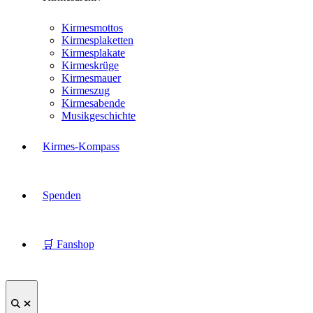
Kirmesmottos
Kirmesplaketten
Kirmesplakate
Kirmeskrüge
Kirmesmauer
Kirmeszug
Kirmesabende
Musikgeschichte
Kirmes-Kompass
Spenden
🛒 Fanshop
Suche