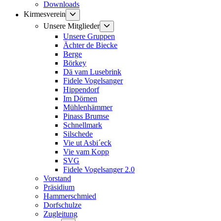
Downloads
Untermenü
Kirmesverein
anzeigen
Untermenü
Unsere Mitglieder
anzeigen
Unsere Gruppen
Ächter de Biecke
Berge
Börkey
Dä vam Lusebrink
Fidele Vogelsanger
Hippendorf
Im Dörnen
Mühlenhämmer
Pinass Brumse
Schnellmark
Silschede
Vie ut Asbi´eck
Vie vam Kopp
SVG
Fidele Vogelsanger 2.0
Vorstand
Präsidium
Hammerschmied
Dorfschulze
Zugleitung