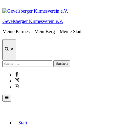
Zum
Inhalt
springen
Gevelsberger Kirmesverein e.V.
Meine Kirmes – Mein Berg – Meine Stadt
Suche
öffnen
Suchen
nach:
Facebook
Instagram
Whatsapp
Hauptmenü
Start