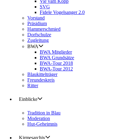
Vie vam Kopp
SVG
Fidele Vogelsanger 2.0
Vorstand
Präsidium
Hammerschmied
Dorfschulze
Zugleitung
BWA
BWA Mitglieder
BWA Grundsätze
BWA-Tour 2018
BWA-Tour 2012
Blaukittelträger
Freundeskreis
Ritter
Einblicke
Tradition in Blau
Moderation
Hut-Geheimnis
Kirmesarchiv