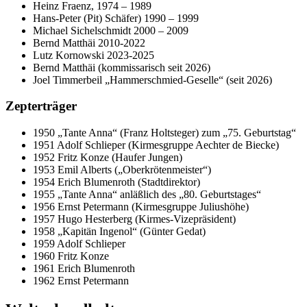
Heinz Fraenz, 1974 – 1989
Hans-Peter (Pit) Schäfer) 1990 – 1999
Michael Sichelschmidt 2000 – 2009
Bernd Matthäi 2010-2022
Lutz Kornowski 2023-2025
Bernd Matthäi (kommissarisch seit 2026)
Joel Timmerbeil „Hammerschmied-Geselle“ (seit 2026)
Zepterträger
1950 „Tante Anna“ (Franz Holtsteger) zum „75. Geburtstag“
1951 Adolf Schlieper (Kirmesgruppe Aechter de Biecke)
1952 Fritz Konze (Haufer Jungen)
1953 Emil Alberts („Oberkrötenmeister“)
1954 Erich Blumenroth (Stadtdirektor)
1955 „Tante Anna“ anläßlich des „80. Geburtstages“
1956 Ernst Petermann (Kirmesgruppe Juliushöhe)
1957 Hugo Hesterberg (Kirmes-Vizepräsident)
1958 „Kapitän Ingenol“ (Günter Gedat)
1959 Adolf Schlieper
1960 Fritz Konze
1961 Erich Blumenroth
1962 Ernst Petermann