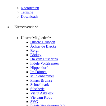
Nachrichten
Termine
Downloads
Kirmesverein
Unsere Mitglieder
Unsere Gruppen
Ächter de Biecke
Berge
Börkey
Dä vam Lusebrink
Fidele Vogelsanger
Hippendorf
Im Dörnen
Mühlenhämmer
Pinass Brumse
Schnellmark
Silschede
Vie ut Asbi´eck
Vie vam Kopp
SVG
Fidele Vogelsanger 2.0