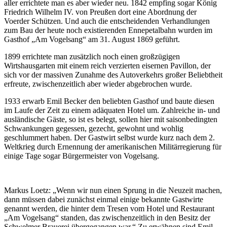
aller errichtete man es aber wieder neu. 1842 empfing sogar König
Friedrich Wilhelm IV. von Preußen dort eine Abordnung der
Voerder Schützen. Und auch die entscheidenden Verhandlungen
zum Bau der heute noch existierenden Ennepetalbahn wurden im
Gasthof „Am Vogelsang“ am 31. August 1869 geführt.
1899 errichtete man zusätzlich noch einen großzügigen
Wirtshausgarten mit einem reich verzierten eisernen Pavillon, der
sich vor der massiven Zunahme des Autoverkehrs großer Beliebtheit
erfreute, zwischenzeitlich aber wieder abgebrochen wurde.
1933 erwarb Emil Becker den beliebten Gasthof und baute diesen
im Laufe der Zeit zu einem adäquaten Hotel um. Zahlreiche in- und
ausländische Gäste, so ist es belegt, sollen hier mit saisonbedingten
Schwankungen gegessen, gezecht, gewohnt und wohlig
geschlummert haben. Der Gastwirt selbst wurde kurz nach dem 2.
Weltkrieg durch Ernennung der amerikanischen Militärregierung für
einige Tage sogar Bürgermeister von Vogelsang.
Markus Loetz: „Wenn wir nun einen Sprung in die Neuzeit machen,
dann müssen dabei zunächst einmal einige bekannte Gastwirte
genannt werden, die hinter dem Tresen vom Hotel und Restaurant
„Am Vogelsang“ standen, das zwischenzeitlich in den Besitz der
Schwelmer Brauerei übergegangen war.“ Zu erwähnen sind Emil