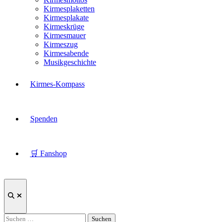
Kirmesplaketten
Kirmesplakate
Kirmeskrüge
Kirmesmauer
Kirmeszug
Kirmesabende
Musikgeschichte
Kirmes-Kompass
Spenden
🛒 Fanshop
Suche
öffnen
Suchen