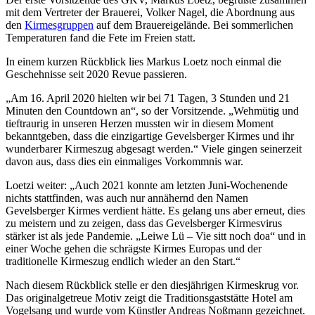
mit dem Vertreter der Brauerei, Volker Nagel, die Abordnung aus
den
Kirmesgruppen
auf dem Brauereigelände. Bei sommerlichen
Temperaturen fand die Fete im Freien statt.
In einem kurzen Rückblick lies Markus Loetz noch einmal die
Geschehnisse seit 2020 Revue passieren.
„Am 16. April 2020 hielten wir bei 71 Tagen, 3 Stunden und 21
Minuten den Countdown an“, so der Vorsitzende. „Wehmütig und
tieftraurig in unseren Herzen mussten wir in diesem Moment
bekanntgeben, dass die einzigartige Gevelsberger Kirmes und ihr
wunderbarer Kirmeszug abgesagt werden.“ Viele gingen seinerzeit
davon aus, dass dies ein einmaliges Vorkommnis war.
Loetzi weiter: „Auch 2021 konnte am letzten Juni-Wochenende
nichts stattfinden, was auch nur annähernd den Namen
Gevelsberger Kirmes verdient hätte. Es gelang uns aber erneut, dies
zu meistern und zu zeigen, dass das Gevelsberger Kirmesvirus
stärker ist als jede Pandemie. „Leiwe Lü – Vie sitt noch doa“ und in
einer Woche gehen die schrägste Kirmes Europas und der
traditionelle Kirmeszug endlich wieder an den Start.“
Nach diesem Rückblick stelle er den diesjährigen Kirmeskrug vor.
Das originalgetreue Motiv zeigt die Traditionsgaststätte Hotel am
Vogelsang und wurde vom Künstler Andreas Noßmann gezeichnet.