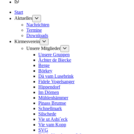
Whatsapp
Start
Untermenü
Aktuelles
anzeigen
Nachrichten
Termine
Downloads
Untermenü
Kirmesverein
anzeigen
Untermenü
Unsere Mitglieder
anzeigen
Unsere Gruppen
Ächter de Biecke
Berge
Börkey
Dä vam Lusebrink
Fidele Vogelsanger
Hippendorf
Im Dörnen
Mühlenhämmer
Pinass Brumse
Schnellmark
Silschede
Vie ut Asbi´eck
Vie vam Kopp
SVG