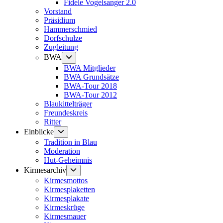
Fidele Vogelsanger 2.0
Vorstand
Präsidium
Hammerschmied
Dorfschulze
Zugleitung
Untermenü
BWA
anzeigen
BWA Mitglieder
BWA Grundsätze
BWA-Tour 2018
BWA-Tour 2012
Blaukittelträger
Freundeskreis
Ritter
Untermenü
Einblicke
anzeigen
Tradition in Blau
Moderation
Hut-Geheimnis
Untermenü
Kirmesarchiv
anzeigen
Kirmesmottos
Kirmesplaketten
Kirmesplakate
Kirmeskrüge
Kirmesmauer