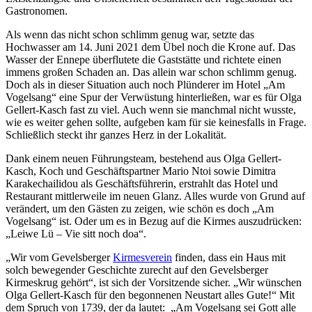
Gastronomen.
Als wenn das nicht schon schlimm genug war, setzte das
Hochwasser am 14. Juni 2021 dem Übel noch die Krone auf. Das
Wasser der Ennepe überflutete die Gaststätte und richtete einen
immens großen Schaden an. Das allein war schon schlimm genug.
Doch als in dieser Situation auch noch Plünderer im Hotel „Am
Vogelsang“ eine Spur der Verwüstung hinterließen, war es für Olga
Gellert-Kasch fast zu viel. Auch wenn sie manchmal nicht wusste,
wie es weiter gehen sollte, aufgeben kam für sie keinesfalls in Frage.
Schließlich steckt ihr ganzes Herz in der Lokalität.
Dank einem neuen Führungsteam, bestehend aus Olga Gellert-
Kasch, Koch und Geschäftspartner Mario Ntoi sowie Dimitra
Karakechailidou als Geschäftsführerin, erstrahlt das Hotel und
Restaurant mittlerweile im neuen Glanz. Alles wurde von Grund auf
verändert, um den Gästen zu zeigen, wie schön es doch „Am
Vogelsang“ ist. Oder um es in Bezug auf die Kirmes auszudrücken:
„Leiwe Lü – Vie sitt noch doa“.
„Wir vom Gevelsberger
Kirmesverein
finden, dass ein Haus mit
solch bewegender Geschichte zurecht auf den Gevelsberger
Kirmeskrug gehört“, ist sich der Vorsitzende sicher. „Wir wünschen
Olga Gellert-Kasch für den begonnenen Neustart alles Gute!“ Mit
dem Spruch von 1739, der da lautet: „Am Vogelsang sei Gott alle