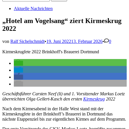
nach:
Veröffentlicht
Aktuelle Nachrichten
in
„Hotel am Vogelsang“ ziert Kirmeskrug
2022
von
Ralf Sichelschmidt
•
19. Juni 2022
13. Februar 2026
•
0
Kirmeskrugfete 2022 Brinkhoff's Brauerei Dortmund
Geschäftsführer Carsten Neef (li) und 1. Vorsitzender Markus Loetz
überreichten Olga Gellert-Kasch den ersten
Kirmeskrug
2022
Nach dem Kirmesabend in der Halle West stand mit der
Kirmeskrugfete in der Brinkhoff’s Brauerei in Dortmund das
nächste Etappenziel bis zur eigentlichen Kirmes auf dem Programm.
Der erste Vorsitzende des GKV, Markus Loetz, begrüßte zusammen