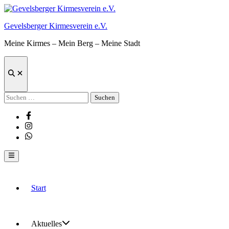
Zum
Inhalt
Gevelsberger Kirmesverein e.V.
springen
Meine Kirmes – Mein Berg – Meine Stadt
Suche
öffnen
Suchen
nach:
Facebook
Instagram
Whatsapp
Hauptmenü
Start
Aktuelles