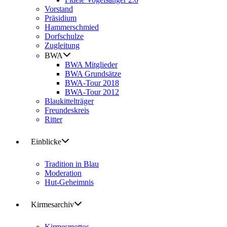
Vorstand
Präsidium
Hammerschmied
Dorfschulze
Zugleitung
BWA
BWA Mitglieder
BWA Grundsätze
BWA-Tour 2018
BWA-Tour 2012
Blaukittelträger
Freundeskreis
Ritter
Einblicke
Tradition in Blau
Moderation
Hut-Geheimnis
Kirmesarchiv
Kirmesmottos