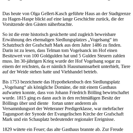
Das heute von Olga Gellert-Kasch geführte Haus an der Stadtgrenze
zu Hagen-Haspe blickt auf eine lange Geschichte zurück, die der
Vorsitzende den Gästen näherbrachte.
So ist die erste historisch gesicherte und zugleich beweisbare
Erwähnung des ehemaligen Siedlungsplatzes „Vogelsang“ im
Schatzbuch der Grafschaft Mark aus dem Jahre 1486 zu finden.
Darin ist zu lesen, dass Telman tom Vogelsanck im Hof einen
Besitzwert von 100 Goldgulden hat und 5 Gulden Steuern zahlen
muss. Im 30-jährigen Krieg wurde der Hof Vogelsang sogar zu
einem der reichsten, da er nämlich Hausmannsarbeit unterhielt, Tiere
auf der Weide stehen hatte und Viehhandel betrieb.
Bis 1753 bezeichnete das Hypothekenbuch den Siedlungsplatz
„Vogelsang“ als königliche Domäne, die mit einem Gasthaus
aufwarten konnte, dass von Johann Friedrich Bölling bewirtschaftet
wurde. 1815 ging es dann auch in den rechtmäßigen Besitz der
Böllings über und diente fortan unter anderem als
Versammlungsort der Wetteraner Predigerklasse, war mehrfacher
Tagungsort der Synode der Evangelischen Kirche der Grafschaft
Mark und ein Schauplatz bedeutender regionaler Ereignisse.
1829 wütete ein Feuer; das alte Gasthaus brannte ab. Zur Freude