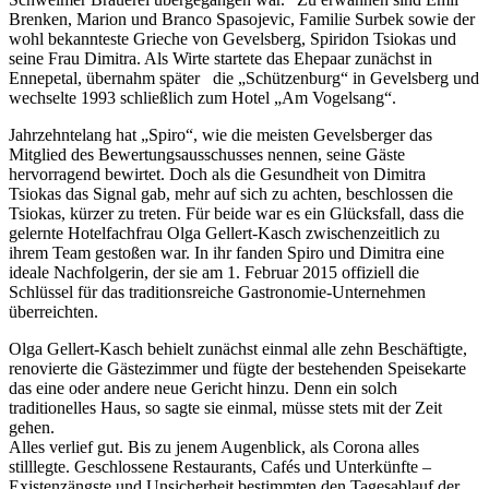
Brenken, Marion und Branco Spasojevic, Familie Surbek sowie der
wohl bekannteste Grieche von Gevelsberg, Spiridon Tsiokas und
seine Frau Dimitra. Als Wirte startete das Ehepaar zunächst in
Ennepetal, übernahm später die „Schützenburg“ in Gevelsberg und
wechselte 1993 schließlich zum Hotel „Am Vogelsang“.
Jahrzehntelang hat „Spiro“, wie die meisten Gevelsberger das
Mitglied des Bewertungsausschusses nennen, seine Gäste
hervorragend bewirtet. Doch als die Gesundheit von Dimitra
Tsiokas das Signal gab, mehr auf sich zu achten, beschlossen die
Tsiokas, kürzer zu treten. Für beide war es ein Glücksfall, dass die
gelernte Hotelfachfrau Olga Gellert-Kasch zwischenzeitlich zu
ihrem Team gestoßen war. In ihr fanden Spiro und Dimitra eine
ideale Nachfolgerin, der sie am 1. Februar 2015 offiziell die
Schlüssel für das traditionsreiche Gastronomie-Unternehmen
überreichten.
Olga Gellert-Kasch behielt zunächst einmal alle zehn Beschäftigte,
renovierte die Gästezimmer und fügte der bestehenden Speisekarte
das eine oder andere neue Gericht hinzu. Denn ein solch
traditionelles Haus, so sagte sie einmal, müsse stets mit der Zeit
gehen.
Alles verlief gut. Bis zu jenem Augenblick, als Corona alles
stilllegte. Geschlossene Restaurants, Cafés und Unterkünfte –
Existenzängste und Unsicherheit bestimmten den Tagesablauf der