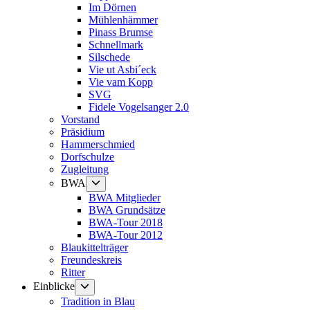
Im Dörnen
Mühlenhämmer
Pinass Brumse
Schnellmark
Silschede
Vie ut Asbi´eck
Vie vam Kopp
SVG
Fidele Vogelsanger 2.0
Vorstand
Präsidium
Hammerschmied
Dorfschulze
Zugleitung
Untermenü
BWA
anzeigen
BWA Mitglieder
BWA Grundsätze
BWA-Tour 2018
BWA-Tour 2012
Blaukittelträger
Freundeskreis
Ritter
Untermenü
Einblicke
anzeigen
Tradition in Blau