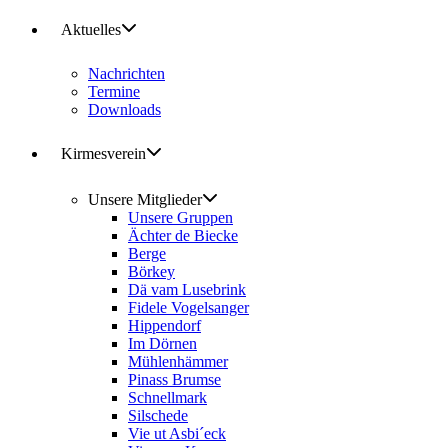
Aktuelles
Nachrichten
Termine
Downloads
Kirmesverein
Unsere Mitglieder
Unsere Gruppen
Ächter de Biecke
Berge
Börkey
Dä vam Lusebrink
Fidele Vogelsanger
Hippendorf
Im Dörnen
Mühlenhämmer
Pinass Brumse
Schnellmark
Silschede
Vie ut Asbi´eck