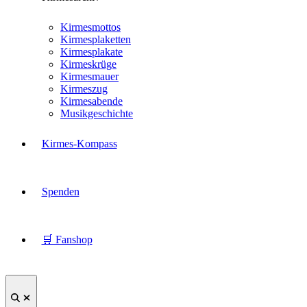
Kirmesmottos
Kirmesplaketten
Kirmesplakate
Kirmeskrüge
Kirmesmauer
Kirmeszug
Kirmesabende
Musikgeschichte
Kirmes-Kompass
Spenden
🛒 Fanshop
Suche