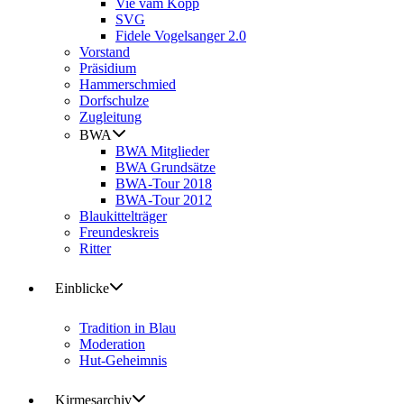
Vie vam Kopp
SVG
Fidele Vogelsanger 2.0
Vorstand
Präsidium
Hammerschmied
Dorfschulze
Zugleitung
BWA
BWA Mitglieder
BWA Grundsätze
BWA-Tour 2018
BWA-Tour 2012
Blaukittelträger
Freundeskreis
Ritter
Einblicke
Tradition in Blau
Moderation
Hut-Geheimnis
Kirmesarchiv