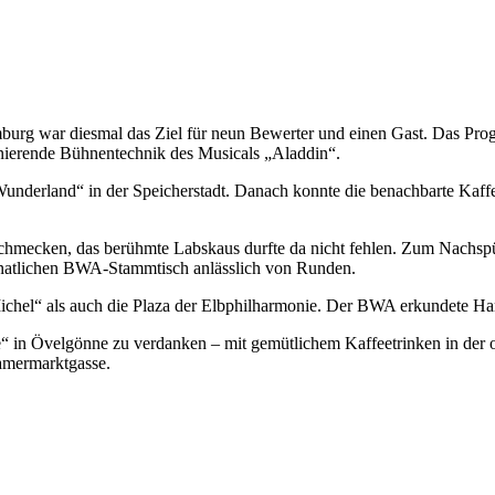
urg war diesmal das Ziel für neun Bewerter und einen Gast. Das Progr
inierende Bühnentechnik des Musicals „Aladdin“.
underland“ in der Speicherstadt. Danach konnte die benachbarte Kaffee
schmecken, das berühmte Labskaus durfte da nicht fehlen. Zum Nachspü
natlichen BWA-Stammtisch anlässlich von Runden.
Michel“ als auch die Plaza der Elbphilharmonie. Der BWA erkundete H
in Övelgönne zu verdanken – mit gemütlichem Kaffeetrinken in der o
amermarktgasse.