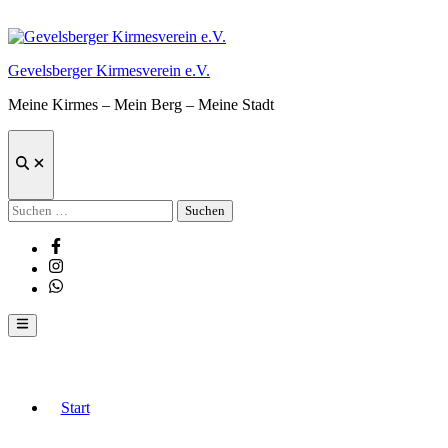
Zum
Inhalt
springen
Gevelsberger Kirmesverein e.V.
Meine Kirmes – Mein Berg – Meine Stadt
Suche
öffnen
Suchen
nach:
Facebook
Instagram
Whatsapp
Hauptmenü
Start