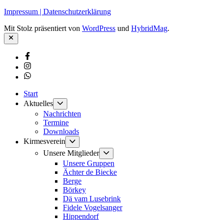
Impressum | Datenschutzerklärung
Mit Stolz präsentiert von
WordPress
und
HybridMag
.
Schließen
Facebook
Instagram
Whatsapp
Start
Untermenü
Aktuelles
anzeigen
Nachrichten
Termine
Downloads
Untermenü
Kirmesverein
anzeigen
Untermenü
Unsere Mitglieder
anzeigen
Unsere Gruppen
Ächter de Biecke
Berge
Börkey
Dä vam Lusebrink
Fidele Vogelsanger
Hippendorf