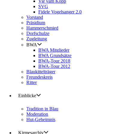
Vie vam Kopp
SVG
Fidele Vogelsanger 2.0
Vorstand
Präsidium
Hammerschmied
Dorfschulze
Zugleitung
BWA
BWA Mitglieder
BWA Grundsätze
BWA-Tour 2018
BWA-Tour 2012
Blaukittelträger
Freundeskreis
Ritter
Einblicke
Tradition in Blau
Moderation
Hut-Geheimnis
Kirmesarchiv