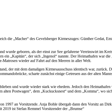
ugleich die „Macher“ des Gevelsberger Kirmeszuges: Günther Gedat, Em
und wurde geboren, als der einst zur See gefahrene Vereinswirt im Kre
dern ein „Kapitän“, der sich „Ingenol“ nannte. Der Heimathafen war die 
Matrosen wieder auf Fahrt auf den Meeren in aller Welt.
tand, der mit dem damaligen Kirmesausschuss identisch war, zurück. Da
mandobrücke, scharte zunächst einige Getreuen aus der alten Mannsch
eblieben und wurde wieder stark wie ehedem. Jedoch den Heimathafen 
Zum alten Postwagen“, dem „Kuckucksnest“ und dem „Komma“, wo sich di
von 1997 an Vorsitzende. Anja Bohle übergab dann den Vorsitz an Dirk
it 2019 ist Stefan Remmel Vorsitzender der „Brumse“