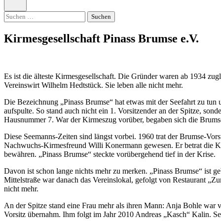
öffnen
Suchen
nach:
Kirmesgesellschaft Pinass Brumse e.V.
Es ist die älteste Kirmesgesellschaft. Die Gründer waren ab 1934 z
Vereinswirt Wilhelm Hedtstück. Sie leben alle nicht mehr.
Die Bezeichnung „Pinass Brumse“ hat etwas mit der Seefahrt zu tun 
aufspulte. So stand auch nicht ein 1. Vorsitzender an der Spitze, son
Hausnummer 7. War der Kirmeszug vorüber, begaben sich die Brumse-
Diese Seemanns-Zeiten sind längst vorbei. 1960 trat der Brumse-Vors
Nachwuchs-Kirmesfreund Willi Konermann gewesen. Er betrat die Kom
bewähren. „Pinass Brumse“ steckte vorübergehend tief in der Krise.
Davon ist schon lange nichts mehr zu merken. „Pinass Brumse“ ist g
Mittelstraße war danach das Vereinslokal, gefolgt von Restaurant „
nicht mehr.
An der Spitze stand eine Frau mehr als ihren Mann: Anja Bohle war 
Vorsitz übernahm. Ihm folgt im Jahr 2010 Andreas „Kasch“ Kalin. Se