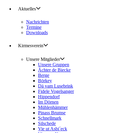
Aktuelles
Nachrichten
Termine
Downloads
Kirmesverein
Unsere Mitglieder
Unsere Gruppen
Ächter de Biecke
Berge
Börkey
Dä vam Lusebrink
Fidele Vogelsanger
Hippendorf
Im Dörnen
Mühlenhämmer
Pinass Brumse
Schnellmark
Silschede
Vie ut Asbi´eck