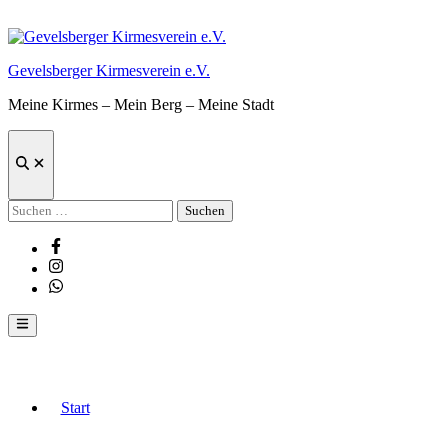
Zum
Inhalt
springen
Gevelsberger Kirmesverein e.V.
Meine Kirmes – Mein Berg – Meine Stadt
Suche
öffnen
Suchen
nach:
Facebook
Instagram
Whatsapp
Hauptmenü
Start