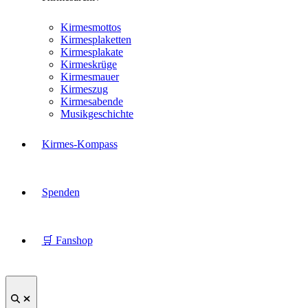
Kirmesmottos
Kirmesplaketten
Kirmesplakate
Kirmeskrüge
Kirmesmauer
Kirmeszug
Kirmesabende
Musikgeschichte
Kirmes-Kompass
Spenden
🛒 Fanshop
Suche