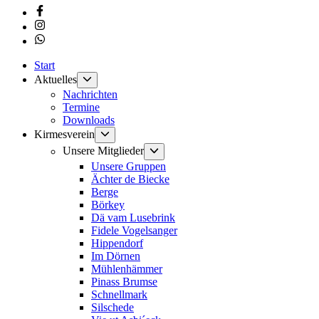
Facebook
Instagram
Whatsapp
Start
Untermenü
Aktuelles
anzeigen
Nachrichten
Termine
Downloads
Untermenü
Kirmesverein
anzeigen
Untermenü
Unsere Mitglieder
anzeigen
Unsere Gruppen
Ächter de Biecke
Berge
Börkey
Dä vam Lusebrink
Fidele Vogelsanger
Hippendorf
Im Dörnen
Mühlenhämmer
Pinass Brumse
Schnellmark
Silschede