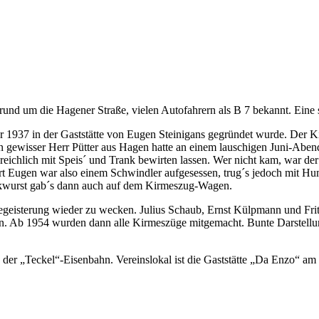
und um die Hagener Straße, vielen Autofahrern als B 7 bekannt. Eine s
ber 1937 in der Gaststätte von Eugen Steinigans gegründet wurde. Der
Ein gewisser Herr Pütter aus Hagen hatte an einem lauschigen Juni-Abe
 reichlich mit Speis´ und Trank bewirten lassen. Wer nicht kam, war d
irt Eugen war also einem Schwindler aufgesessen, trug´s jedoch mit Hu
Bockwurst gab´s dann auch auf dem Kirmeszug-Wagen.
geisterung wieder zu wecken. Julius Schaub, Ernst Külpmann und Fritz
 Ab 1954 wurden dann alle Kirmeszüge mitgemacht. Bunte Darstellun
e der „Teckel“-Eisenbahn. Vereinslokal ist die Gaststätte „Da Enzo“ a