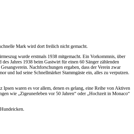
chnelle Mark wird dort freilich nicht gemacht.
 Kirmeszug wurde erstmals 1938 mitgemacht. Ein Vorkommnis, über
nd des Jahres 1938 beim Gastwirt für einen 60 Sänger zählenden
er Gesangverein. Nachforschungen ergaben, dass der Verein zwar
mor und lud seine Schnellmärker Stammgäste ein, alles zu verputzen.
 Ipsen waren es vor allem, denen es gelang, eine Reihe von Aktiven
gen wie „Zigeunerleben vor 50 Jahren“ oder „Hochzeit in Monaco“
m Hundeicken.