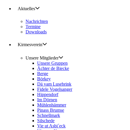
Aktuelles
Nachrichten
Termine
Downloads
Kirmesverein
Unsere Mitglieder
Unsere Gruppen
Ächter de Biecke
Berge
Börkey
Dä vam Lusebrink
Fidele Vogelsanger
Hippendorf
Im Dörnen
Mühlenhämmer
Pinass Brumse
Schnellmark
Silschede
Vie ut Asbi´eck