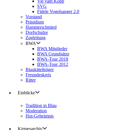
Vie vam Kopp
SVG
Fidele Vogelsanger 2.0
Vorstand
Präsidium
Hammerschmied
Dorfschulze
Zugleitung
BWA
BWA Mitglieder
BWA Grundsätze
BWA-Tour 2018
BWA-Tour 2012
Blaukittelträger
Freundeskreis
Ritter
Einblicke
Tradition in Blau
Moderation
Hut-Geheimnis
Kirmesarchiv