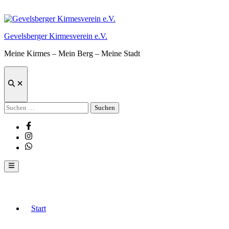
Zum
Inhalt
springen
Gevelsberger Kirmesverein e.V.
Meine Kirmes – Mein Berg – Meine Stadt
Suche
öffnen
Suchen
nach:
Facebook
Instagram
Whatsapp
Hauptmenü
Start