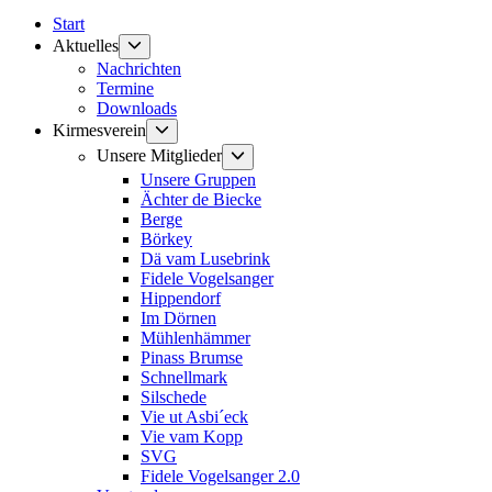
Start
Untermenü
Aktuelles
anzeigen
Nachrichten
Termine
Downloads
Untermenü
Kirmesverein
anzeigen
Untermenü
Unsere Mitglieder
anzeigen
Unsere Gruppen
Ächter de Biecke
Berge
Börkey
Dä vam Lusebrink
Fidele Vogelsanger
Hippendorf
Im Dörnen
Mühlenhämmer
Pinass Brumse
Schnellmark
Silschede
Vie ut Asbi´eck
Vie vam Kopp
SVG
Fidele Vogelsanger 2.0