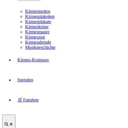
Kirmesmottos
Kirmesplaketten
Kirmesplakate
Kirmeskrüge
Kirmesmauer
Kirmeszug
Kirmesabende
Musikgeschichte
Kirmes-Kompass
Spenden
🛒 Fanshop
Suche