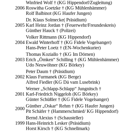
Winfried Wolf † (KG Hippendorf/Zugleitung)
2006
Roswitha Goetzke † (KG Mühlenhämmer)
Rolf Balbinot (KG Haufer Jungen)
Dr. Klaus Solmecke( Präsidium)
2005
Karl Heinz Jordan † (Feuerwehr/Freundeskreis)
Günther Hauck † (Polizei)
Volker Rittmann (KG Hippendorf)
2004
Ewald Winterhoff † (KG Fidele Vogelsanger)
Hans-Peter Loetz † (EN-Wochenkurier)
Thomas Koziallo † (KG Im Dörnen)
2003
Erich „Ömken“ Schilling † (KG Mühlenhämmer)
Udo Neuwöhner (KG Börkey)
Peter Daum † (Präsidium)
2002
Klaus Furmanek (KG Berge)
Alfred Fiedler (KG Dä vam Lusebrink)
Werner „Schlapp-Schlapp“ Jungnitsch †
2001
Karl-Friedrich Niggeloh (KG Börkey)
Günter Schüßler † (KG Fidele Vogelsanger)
Günther „Oskar“ Rehm † (KG Haufer Jungen)
2000
Pit Schäfer † (Hammerschmied/ KG Hippendorf)
Bernd Alexius † (Schausteller)
1999
Hans-Heinrich Lesker (Präsidium)
Horst Kirsch † (KG Schnellmark)