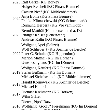
2025
Ralf Gerke (KG Börkey)
Holger Reichelt (KG Pinass Brumse)
Carsten Neef (KG Mühlenhämmer)
Anja Bohle (KG Pinass Brumse)
2024
Frauke Klimaschewski (KG Schnellmark)
Reimund Herberg (KG Vie vam Kopp)
Bernd Matthäi (Hammerschmied a. D.)
2023
Rüdiger Kaiser (Feuerwehr)
Andreas Kalin (KG Pinass Brumse)
Wolfgang Apel (Polizei)
Wolf Schlieper † (KG Aechter de Biecke)
2022
Peter C. Schulte (KG Hippendorf)
Marion Matthäi (KG Im Dörnen)
Uwe Jesinghaus (KG Im Dörnen)
Wolfgang Käufer † (KG Pinass Brumse)
2019
Stefan Bußmann (KG Im Dörnen)
Michael Sichelschmidt (KG Mühlenhämmer)
Harald Kornowski (KG Aechter de Biecke)
2018
Michael Habbel
Dietmar Kreßmann (KG Börkey)
2017
Wilm Gräfer
Dieter „Pipo“ Batze
2016
Wolfgang „Goofy“ Fieselmann (KG Im Dörnen)