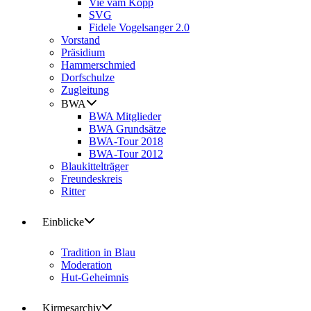
Vie vam Kopp
SVG
Fidele Vogelsanger 2.0
Vorstand
Präsidium
Hammerschmied
Dorfschulze
Zugleitung
BWA
BWA Mitglieder
BWA Grundsätze
BWA-Tour 2018
BWA-Tour 2012
Blaukittelträger
Freundeskreis
Ritter
Einblicke
Tradition in Blau
Moderation
Hut-Geheimnis
Kirmesarchiv