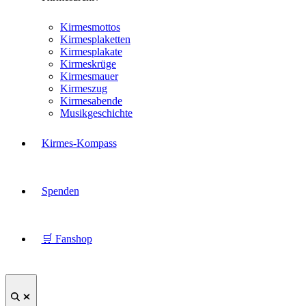
Kirmesmottos
Kirmesplaketten
Kirmesplakate
Kirmeskrüge
Kirmesmauer
Kirmeszug
Kirmesabende
Musikgeschichte
Kirmes-Kompass
Spenden
🛒 Fanshop
Suche