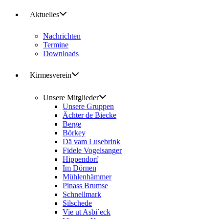
Aktuelles
Nachrichten
Termine
Downloads
Kirmesverein
Unsere Mitglieder
Unsere Gruppen
Ächter de Biecke
Berge
Börkey
Dä vam Lusebrink
Fidele Vogelsanger
Hippendorf
Im Dörnen
Mühlenhämmer
Pinass Brumse
Schnellmark
Silschede
Vie ut Asbi´eck