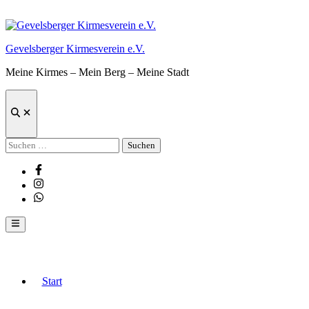
Zum
Inhalt
springen
Gevelsberger Kirmesverein e.V.
Meine Kirmes – Mein Berg – Meine Stadt
Suche
öffnen
Suchen
nach:
Facebook
Instagram
Whatsapp
Hauptmenü
Start