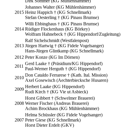
Dirk Sommer (KG Mühlenhämmer)
Johannes Walter (KG Mühlenhämmer)
2015
Heinz Happich † (KG Schnellmark)
Stefan Oesterling † (KG Pinass Brumse)
Willi Ebbinghaus † (KG Pinass Brumse)
2014
Rüdiger Flockenhaus (KG Börkey)
Wolfram Hahnebeck † (KG Hippendorf/Zugleitung)
Ralf Sichelschmidt (Westfalenpost)
2013
Jürgen Hartwig † (KG Fidele Vogelsanger)
Hans-Jürgen Glintkamp (KG Schnellmark)
2012
Peter Konze (KG Im Dörnen)
Gerd Laake † (Präsidium/KG Hippendorf)
2011
Paul-Werner Herguth † (KG Hippendorf)
Don Cataldo Ferrarese † (Kath. Ital. Mission)
2010
Axel Gosewisch (Aechterbiecksche Husaren)
Herbert Laake (KG Hippendorf)
2009
Rudi Kirch † (KG Vie ut Asbieck)
Horst Gibbert † (Schwelmer Brauerei)
2008
Werner Fischer (Andreas Brauerei)
Achim Brockhaus (KG Mühlenhämmer)
Helma Schüssler (KG Fidele Vogelsanger)
2007
Peter Giese (KG Schnellmark)
Horst Dieter Erdelt (GKV)