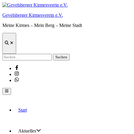
Zum
Inhalt
Gevelsberger Kirmesverein e.V.
springen
Meine Kirmes – Mein Berg – Meine Stadt
Suche
öffnen
Suchen
nach:
Facebook
Instagram
Whatsapp
Hauptmenü
Start
Aktuelles