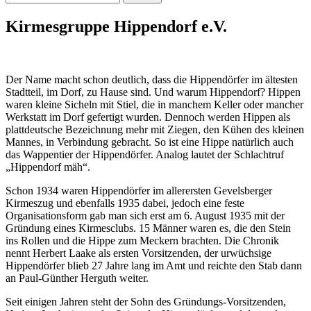
nach:
Kirmesgruppe Hippendorf e.V.
Der Name macht schon deutlich, dass die Hippendörfer im ältesten
Stadtteil, im Dorf, zu Hause sind. Und warum Hippendorf? Hippen
waren kleine Sicheln mit Stiel, die in manchem Keller oder mancher
Werkstatt im Dorf gefertigt wurden. Dennoch werden Hippen als
plattdeutsche Bezeichnung mehr mit Ziegen, den Kühen des kleinen
Mannes, in Verbindung gebracht. So ist eine Hippe natürlich auch
das Wappentier der Hippendörfer. Analog lautet der Schlachtruf
„Hippendorf mäh“.
Schon 1934 waren Hippendörfer im allerersten Gevelsberger
Kirmeszug und ebenfalls 1935 dabei, jedoch eine feste
Organisationsform gab man sich erst am 6. August 1935 mit der
Gründung eines Kirmesclubs. 15 Männer waren es, die den Stein
ins Rollen und die Hippe zum Meckern brachten. Die Chronik
nennt Herbert Laake als ersten Vorsitzenden, der urwüchsige
Hippendörfer blieb 27 Jahre lang im Amt und reichte den Stab dann
an Paul-Günther Herguth weiter.
Seit einigen Jahren steht der Sohn des Gründungs-Vorsitzenden,