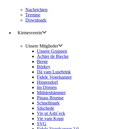
Nachrichten
Termine
Downloads
Kirmesverein
Unsere Mitglieder
Unsere Gruppen
Ächter de Biecke
Berge
Börkey
Dä vam Lusebrink
Fidele Vogelsanger
Hippendorf
Im Dörnen
Mühlenhämmer
Pinass Brumse
Schnellmark
Silschede
Vie ut Asbi´eck
Vie vam Kopp
SVG
Fidele Vogelsanger 2.0