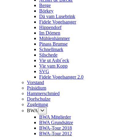
Berge
Börkey
Dä vam Lusebrink
Fidele Vogelsanger
Hippendorf
Im Dörnen
Mühlenhämmer
Pinass Brumse
Schnellmark
Silschede
Vie ut Asbi´eck
Vie vam Kopp
SVG
Fidele Vogelsanger 2.0
Vorstand
Präsidium
Hammerschmied
Dorfschulze
Zugleitung
Untermenü
BWA
anzeigen
BWA Mitglieder
BWA Grundsätze
BWA-Tour 2018
BWA-Tour 2012