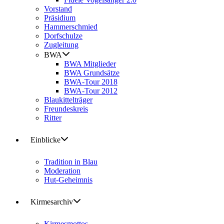
Vorstand
Präsidium
Hammerschmied
Dorfschulze
Zugleitung
BWA
BWA Mitglieder
BWA Grundsätze
BWA-Tour 2018
BWA-Tour 2012
Blaukittelträger
Freundeskreis
Ritter
Einblicke
Tradition in Blau
Moderation
Hut-Geheimnis
Kirmesarchiv
Kirmesmottos