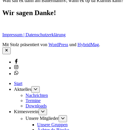
Watt sall ek dann am Ballermann®, wann ek op dä Kiärmis kann?
Wir sagen Danke!
Impressum | Datenschutzerklärung
Mit Stolz präsentiert von
WordPress
und
HybridMag
.
Schließen
Facebook
Instagram
Whatsapp
Start
Untermenü
Aktuelles
anzeigen
Nachrichten
Termine
Downloads
Untermenü
Kirmesverein
anzeigen
Untermenü
Unsere Mitglieder
anzeigen
Unsere Gruppen
Ächter de Biecke