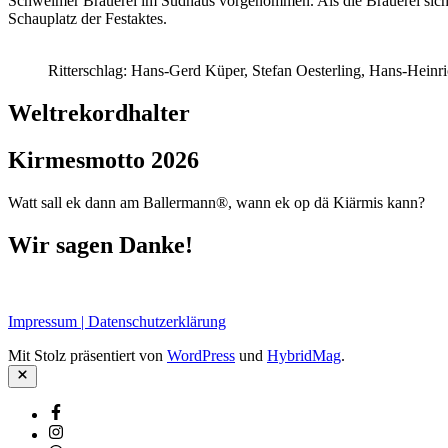
Schwelmer Brauerei im Sudhaus vorgenommen. Als die Brauerei sich zu
Schauplatz der Festaktes.
Ritterschlag: Hans-Gerd Küper, Stefan Oesterling, Hans-Heinri
Weltrekordhalter
Kirmesmotto 2026
Watt sall ek dann am Ballermann®, wann ek op dä Kiärmis kann?
Wir sagen Danke!
Impressum | Datenschutzerklärung
Mit Stolz präsentiert von
WordPress
und
HybridMag
.
Schließen
Facebook
Instagram