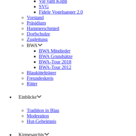
Vie vam Kopp
SVG
Fidele Vogelsanger 2.0
Vorstand
Präsidium
Hammerschmied
Dorfschulze
Zugleitung
BWA
BWA Mitglieder
BWA Grundsätze
BWA-Tour 2018
BWA-Tour 2012
Blaukittelträger
Freundeskreis
Ritter
Einblicke
Tradition in Blau
Moderation
Hut-Geheimnis
Kirmesarchiv