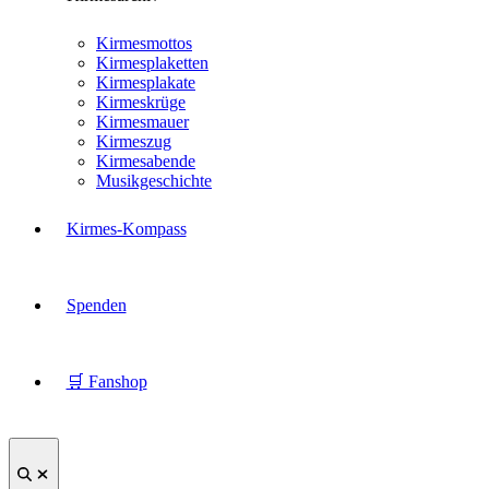
Kirmesmottos
Kirmesplaketten
Kirmesplakate
Kirmeskrüge
Kirmesmauer
Kirmeszug
Kirmesabende
Musikgeschichte
Kirmes-Kompass
Spenden
🛒 Fanshop
Suche