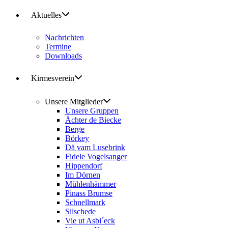
Aktuelles
Nachrichten
Termine
Downloads
Kirmesverein
Unsere Mitglieder
Unsere Gruppen
Ächter de Biecke
Berge
Börkey
Dä vam Lusebrink
Fidele Vogelsanger
Hippendorf
Im Dörnen
Mühlenhämmer
Pinass Brumse
Schnellmark
Silschede
Vie ut Asbi´eck