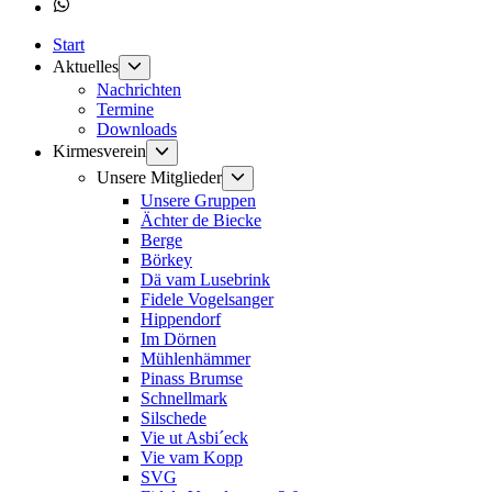
Whatsapp
Start
Untermenü
Aktuelles
anzeigen
Nachrichten
Termine
Downloads
Untermenü
Kirmesverein
anzeigen
Untermenü
Unsere Mitglieder
anzeigen
Unsere Gruppen
Ächter de Biecke
Berge
Börkey
Dä vam Lusebrink
Fidele Vogelsanger
Hippendorf
Im Dörnen
Mühlenhämmer
Pinass Brumse
Schnellmark
Silschede
Vie ut Asbi´eck
Vie vam Kopp
SVG