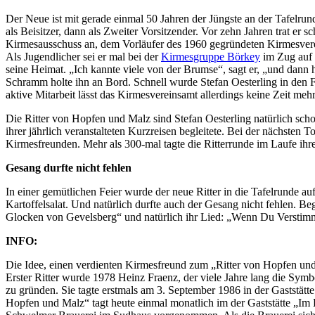
Der Neue ist mit gerade einmal 50 Jahren der Jüngste an der Tafelrund
als Beisitzer, dann als Zweiter Vorsitzender. Vor zehn Jahren trat er
Kirmesausschuss an, dem Vorläufer des 1960 gegründeten Kirmesvere
Als Jugendlicher sei er mal bei der
Kirmesgruppe Börkey
im Zug auf 
seine Heimat. „Ich kannte viele von der Brumse“, sagt er, „und dan
Schramm holte ihn an Bord. Schnell wurde Stefan Oesterling in den F
aktive Mitarbeit lässt das Kirmesvereinsamt allerdings keine Zeit mehr
Die Ritter von Hopfen und Malz sind Stefan Oesterling natürlich scho
ihrer jährlich veranstalteten Kurzreisen begleitete. Bei der nächsten
Kirmesfreunden. Mehr als 300-mal tagte die Ritterrunde im Laufe ih
Gesang durfte nicht fehlen
In einer gemütlichen Feier wurde der neue Ritter in die Tafelrunde
Kartoffelsalat. Und natürlich durfte auch der Gesang nicht fehlen
Glocken von Gevelsberg“ und natürlich ihr Lied: „Wenn Du Verstimmu
INFO:
Die Idee, einen verdienten Kirmesfreund zum „Ritter von Hopfen und
Erster Ritter wurde 1978 Heinz Fraenz, der viele Jahre lang die Sym
zu gründen. Sie tagte erstmals am 3. September 1986 in der Gaststätt
Hopfen und Malz“ tagt heute einmal monatlich im der Gaststätte „Im 