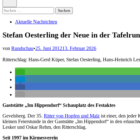
öffnen
Suchen
nach:
Veröffentlicht
Aktuelle Nachrichten
in
Stefan Oesterling der Neue in der Tafelru
von
Rundschau
•
25. Juni 2012
13. Februar 2026
Ritterschlag: Hans-Gerd Küper, Stefan Oesterling, Hans-Heinrich Les
Gaststätte „Im Hippendorf“ Schauplatz des Festaktes
Gevelsberg. Der 35.
Ritter von Hopfen und Malz
ist einer, den jeder
kleinen Feierstunde in der Gaststätte „Im Hippendorf“ in den erlauc
Lesker und Oskar Rehm, den Ritterschlag.
Seit 1997 im Kirmesverein