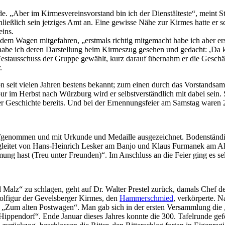
e. „Aber im Kirmesvereinsvorstand bin ich der Dienstälteste“, meint St
 schließlich sein jetziges Amt an. Eine gewisse Nähe zur Kirmes hatte e
ins.
dem Wagen mitgefahren, „erstmals richtig mitgemacht habe ich aber er
n habe ich deren Darstellung beim Kirmeszug gesehen und gedacht: ,D
estausschuss der Gruppe gewählt, kurz darauf übernahm er die Geschäft
.
n seit vielen Jahren bestens bekannt; zum einen durch das Vorstandsamt
 Tour im Herbst nach Würzburg wird er selbstverständlich mit dabei sein
rer Geschichte bereits. Und bei der Ernennungsfeier am Samstag waren 
 aufgenommen und mit Urkunde und Medaille ausgezeichnet. Bodenständ
. Begleitet von Hans-Heinrich Lesker am Banjo und Klaus Furmanek am
ng hast (Treu unter Freunden)“. Im Anschluss an die Feier ging es se
 Malz“ zu schlagen, geht auf Dr. Walter Prestel zurück, damals Chef d
bolfigur der Gevelsberger Kirmes, den
Hammerschmied
, verkörperte. 
e „Zum alten Postwagen“. Man gab sich in der ersten Versammlung die „
Hippendorf“. Ende Januar dieses Jahres konnte die 300. Tafelrunde ge