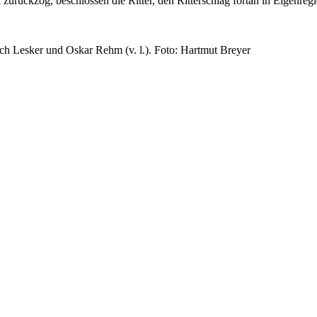
rückzog, beschlossen die Ritter, den Ritterschlag fortan in Eigenregie
ch Lesker und Oskar Rehm (v. l.). Foto: Hartmut Breyer