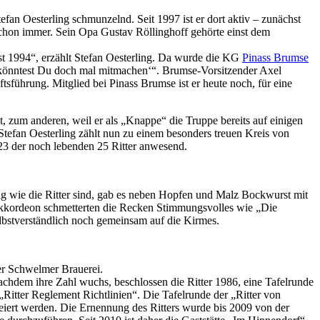
efan Oesterling schmunzelnd. Seit 1997 ist er dort aktiv – zunächst
r schon immer. Sein Opa Gustav Röllinghoff gehörte einst dem
st 1994“, erzählt Stefan Oesterling. Da wurde die KG
Pinass Brumse
a könntest Du doch mal mitmachen‘“. Brumse-Vorsitzender Axel
sführung. Mitglied bei Pinass Brumse ist er heute noch, für eine
, zum anderen, weil er als „Knappe“ die Truppe bereits auf einigen
. Stefan Oesterling zählt nun zu einem besonders treuen Kreis von
23 der noch lebenden 25 Ritter anwesend.
ig wie die Ritter sind, gab es neben Hopfen und Malz Bockwurst mit
 Akkordeon schmetterten die Recken Stimmungsvolles wie „Die
lbstverständlich noch gemeinsam auf die Kirmes.
er Schwelmer Brauerei.
Nachdem ihre Zahl wuchs, beschlossen die Ritter 1986, eine Tafelrunde
Ritter Reglement Richtlinien“. Die Tafelrunde der „Ritter von
feiert werden. Die Ernennung des Ritters wurde bis 2009 von der