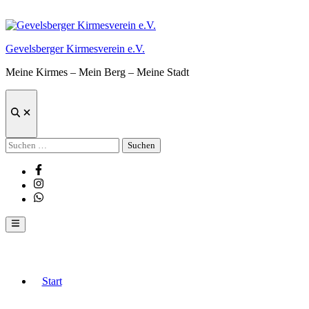
Zum
Inhalt
springen
Gevelsberger Kirmesverein e.V.
Meine Kirmes – Mein Berg – Meine Stadt
Suche
öffnen
Suchen
nach:
Facebook
Instagram
Whatsapp
Hauptmenü
Start