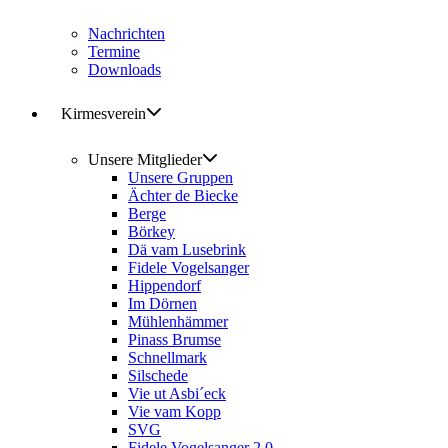
Nachrichten
Termine
Downloads
Kirmesverein
Unsere Mitglieder
Unsere Gruppen
Ächter de Biecke
Berge
Börkey
Dä vam Lusebrink
Fidele Vogelsanger
Hippendorf
Im Dörnen
Mühlenhämmer
Pinass Brumse
Schnellmark
Silschede
Vie ut Asbi´eck
Vie vam Kopp
SVG
Fidele Vogelsanger 2.0