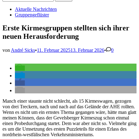
nach:
Veröffentlicht
Aktuelle Nachrichten
in
Gruppengeflüster
Erste Kirmesgruppen stellten sich ihrer
neuen Herausforderung
von
André Sicks
•
11. Februar 2025
13. Februar 2026
•
0
Manch einer staunte nicht schlecht, als 15 Kirmeswagen, gezogen
von drei Treckern, nach und nach auf das Gelände der AHE rollten.
Wenn es nicht um ein ernstes Thema gegangen wäre, hätte man glatt
meinen Können, dass der Gevelsberger Kirmeszug schon einmal
einen Probedurchgang startet. Dem war aber nicht so. Vielmehr ging
es um die Umsetzung des ersten Puzzleteils für einen Erlass des
nordrhein-westfälischen Verkehrsministeriums.