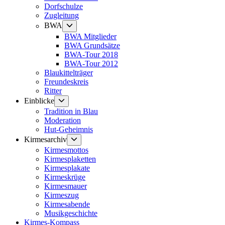
Dorfschulze
Zugleitung
Untermenü
BWA
anzeigen
BWA Mitglieder
BWA Grundsätze
BWA-Tour 2018
BWA-Tour 2012
Blaukittelträger
Freundeskreis
Ritter
Untermenü
Einblicke
anzeigen
Tradition in Blau
Moderation
Hut-Geheimnis
Untermenü
Kirmesarchiv
anzeigen
Kirmesmottos
Kirmesplaketten
Kirmesplakate
Kirmeskrüge
Kirmesmauer
Kirmeszug
Kirmesabende
Musikgeschichte
Kirmes-Kompass