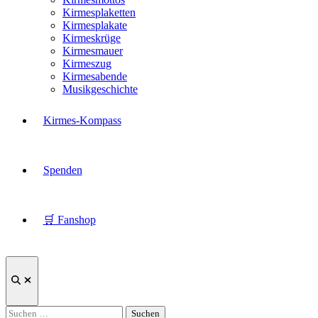
Kirmesplaketten
Kirmesplakate
Kirmeskrüge
Kirmesmauer
Kirmeszug
Kirmesabende
Musikgeschichte
Kirmes-Kompass
Spenden
🛒 Fanshop
Suche
öffnen
Suchen