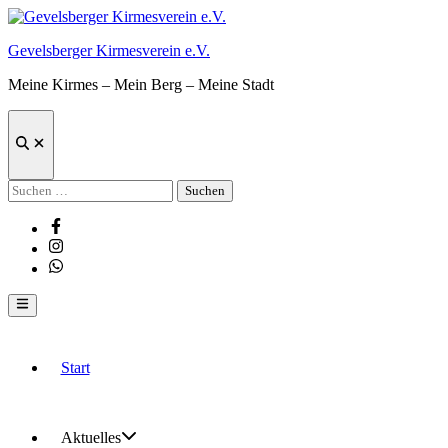
Zum
Inhalt
Gevelsberger Kirmesverein e.V.
springen
Meine Kirmes – Mein Berg – Meine Stadt
Suche
öffnen
Suchen
nach:
Facebook
Instagram
Whatsapp
Hauptmenü
Start
Aktuelles