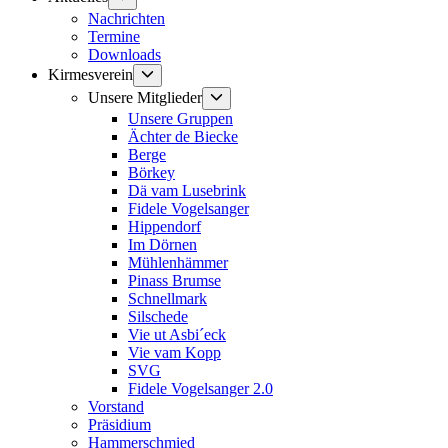
anzeigen
Nachrichten
Termine
Downloads
Untermenü
Kirmesverein
anzeigen
Untermenü
Unsere Mitglieder
anzeigen
Unsere Gruppen
Ächter de Biecke
Berge
Börkey
Dä vam Lusebrink
Fidele Vogelsanger
Hippendorf
Im Dörnen
Mühlenhämmer
Pinass Brumse
Schnellmark
Silschede
Vie ut Asbi´eck
Vie vam Kopp
SVG
Fidele Vogelsanger 2.0
Vorstand
Präsidium
Hammerschmied