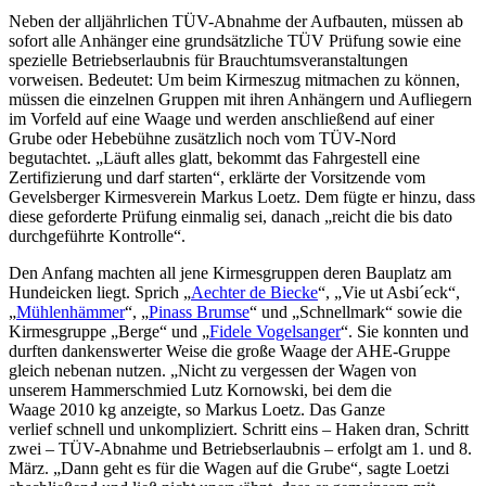
Neben der alljährlichen TÜV-Abnahme der Aufbauten, müssen ab
sofort alle Anhänger eine grundsätzliche TÜV Prüfung sowie eine
spezielle Betriebserlaubnis für Brauchtumsveranstaltungen
vorweisen. Bedeutet: Um beim Kirmeszug mitmachen zu können,
müssen die einzelnen Gruppen mit ihren Anhängern und Aufliegern
im Vorfeld auf eine Waage und werden anschließend auf einer
Grube oder Hebebühne zusätzlich noch vom TÜV-Nord
begutachtet. „Läuft alles glatt, bekommt das Fahrgestell eine
Zertifizierung und darf starten“, erklärte der Vorsitzende vom
Gevelsberger Kirmesverein Markus Loetz. Dem fügte er hinzu, dass
diese geforderte Prüfung einmalig sei, danach „reicht die bis dato
durchgeführte Kontrolle“.
Den Anfang machten all jene Kirmesgruppen deren Bauplatz am
Hundeicken liegt. Sprich „
Aechter de Biecke
“, „Vie ut Asbi´eck“,
„
Mühlenhämmer
“, „
Pinass Brumse
“ und „Schnellmark“ sowie die
Kirmesgruppe „Berge“ und „
Fidele Vogelsanger
“. Sie konnten und
durften dankenswerter Weise die große Waage der AHE-Gruppe
gleich nebenan nutzen. „Nicht zu vergessen der Wagen von
unserem Hammerschmied Lutz Kornowski, bei dem die
Waage 2010 kg anzeigte, so Markus Loetz. Das Ganze
verlief schnell und unkompliziert. Schritt eins – Haken dran, Schritt
zwei – TÜV-Abnahme und Betriebserlaubnis – erfolgt am 1. und 8.
März. „Dann geht es für die Wagen auf die Grube“, sagte Loetzi