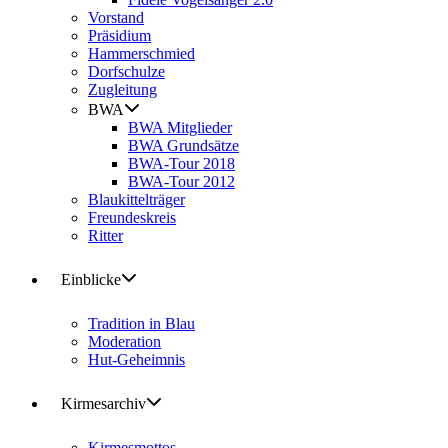
Vorstand
Präsidium
Hammerschmied
Dorfschulze
Zugleitung
BWA
BWA Mitglieder
BWA Grundsätze
BWA-Tour 2018
BWA-Tour 2012
Blaukittelträger
Freundeskreis
Ritter
Einblicke
Tradition in Blau
Moderation
Hut-Geheimnis
Kirmesarchiv
Kirmesmottos