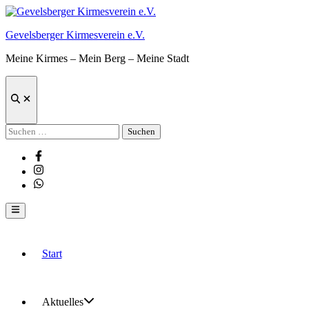
Zum
Inhalt
Gevelsberger Kirmesverein e.V.
springen
Meine Kirmes – Mein Berg – Meine Stadt
Suche
öffnen
Suchen
nach:
Facebook
Instagram
Whatsapp
Hauptmenü
Start
Aktuelles