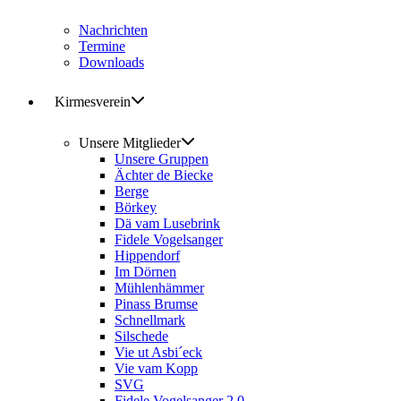
Nachrichten
Termine
Downloads
Kirmesverein
Unsere Mitglieder
Unsere Gruppen
Ächter de Biecke
Berge
Börkey
Dä vam Lusebrink
Fidele Vogelsanger
Hippendorf
Im Dörnen
Mühlenhämmer
Pinass Brumse
Schnellmark
Silschede
Vie ut Asbi´eck
Vie vam Kopp
SVG
Fidele Vogelsanger 2.0