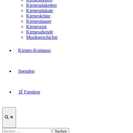
Kirmesplaketten
Kirmesplakate
Kirmeskrüge
Kirmesmauer
Kirmeszug
Kirmesabende
Musikgeschichte
Kirmes-Kompass
Spenden
🛒 Fanshop
Suche
öffnen
Suchen