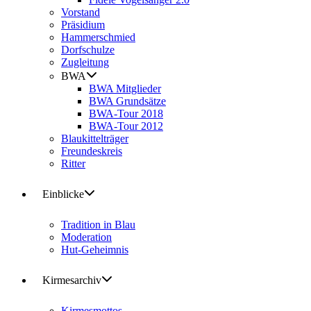
Vorstand
Präsidium
Hammerschmied
Dorfschulze
Zugleitung
BWA
BWA Mitglieder
BWA Grundsätze
BWA-Tour 2018
BWA-Tour 2012
Blaukittelträger
Freundeskreis
Ritter
Einblicke
Tradition in Blau
Moderation
Hut-Geheimnis
Kirmesarchiv
Kirmesmottos