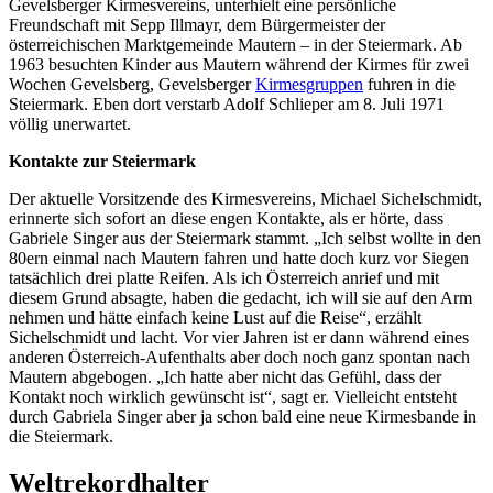
Gevelsberger Kirmesvereins, unterhielt eine persönliche
Freundschaft mit Sepp Illmayr, dem Bürgermeister der
österreichischen Marktgemeinde Mautern – in der Steiermark. Ab
1963 besuchten Kinder aus Mautern während der Kirmes für zwei
Wochen Gevelsberg, Gevelsberger
Kirmesgruppen
fuhren in die
Steiermark. Eben dort verstarb Adolf Schlieper am 8. Juli 1971
völlig unerwartet.
Kontakte zur Steiermark
Der aktuelle Vorsitzende des Kirmesvereins, Michael Sichelschmidt,
erinnerte sich sofort an diese engen Kontakte, als er hörte, dass
Gabriele Singer aus der Steiermark stammt. „Ich selbst wollte in den
80ern einmal nach Mautern fahren und hatte doch kurz vor Siegen
tatsächlich drei platte Reifen. Als ich Österreich anrief und mit
diesem Grund absagte, haben die gedacht, ich will sie auf den Arm
nehmen und hätte einfach keine Lust auf die Reise“, erzählt
Sichelschmidt und lacht. Vor vier Jahren ist er dann während eines
anderen Österreich-Aufenthalts aber doch noch ganz spontan nach
Mautern abgebogen. „Ich hatte aber nicht das Gefühl, dass der
Kontakt noch wirklich gewünscht ist“, sagt er. Vielleicht entsteht
durch Gabriela Singer aber ja schon bald eine neue Kirmesbande in
die Steiermark.
Weltrekordhalter