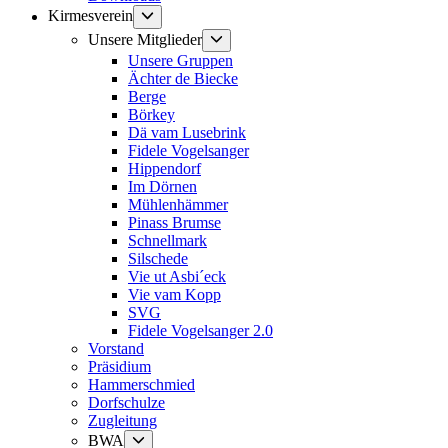
Untermenü
Kirmesverein
anzeigen
Untermenü
Unsere Mitglieder
anzeigen
Unsere Gruppen
Ächter de Biecke
Berge
Börkey
Dä vam Lusebrink
Fidele Vogelsanger
Hippendorf
Im Dörnen
Mühlenhämmer
Pinass Brumse
Schnellmark
Silschede
Vie ut Asbi´eck
Vie vam Kopp
SVG
Fidele Vogelsanger 2.0
Vorstand
Präsidium
Hammerschmied
Dorfschulze
Zugleitung
Untermenü
BWA