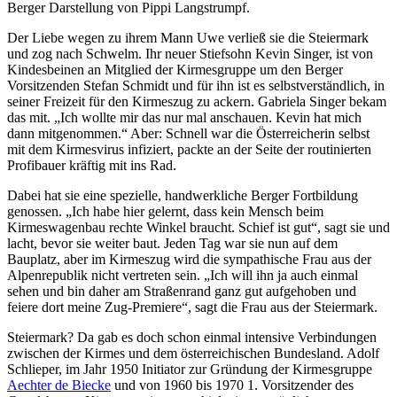
Berger Darstellung von Pippi Langstrumpf.
Der Liebe wegen zu ihrem Mann Uwe verließ sie die Steiermark
und zog nach Schwelm. Ihr neuer Stiefsohn Kevin Singer, ist von
Kindesbeinen an Mitglied der Kirmesgruppe um den Berger
Vorsitzenden Stefan Schmidt und für ihn ist es selbstverständlich, in
seiner Freizeit für den Kirmeszug zu ackern. Gabriela Singer bekam
das mit. „Ich wollte mir das nur mal anschauen. Kevin hat mich
dann mitgenommen.“ Aber: Schnell war die Österreicherin selbst
mit dem Kirmesvirus infiziert, packte an der Seite der routinierten
Profibauer kräftig mit ins Rad.
Dabei hat sie eine spezielle, handwerkliche Berger Fortbildung
genossen. „Ich habe hier gelernt, dass kein Mensch beim
Kirmeswagenbau rechte Winkel braucht. Schief ist gut“, sagt sie und
lacht, bevor sie weiter baut. Jeden Tag war sie nun auf dem
Bauplatz, aber im Kirmeszug wird die sympathische Frau aus der
Alpenrepublik nicht vertreten sein. „Ich will ihn ja auch einmal
sehen und bin daher am Straßenrand ganz gut aufgehoben und
feiere dort meine Zug-Premiere“, sagt die Frau aus der Steiermark.
Steiermark? Da gab es doch schon einmal intensive Verbindungen
zwischen der Kirmes und dem österreichischen Bundesland. Adolf
Schlieper, im Jahr 1950 Initiator zur Gründung der Kirmesgruppe
Aechter de Biecke
und von 1960 bis 1970 1. Vorsitzender des