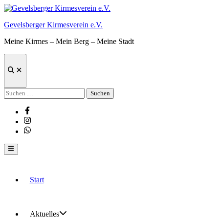
Zum
Inhalt
Gevelsberger Kirmesverein e.V.
springen
Meine Kirmes – Mein Berg – Meine Stadt
Suche
öffnen
Suchen
nach:
Facebook
Instagram
Whatsapp
Hauptmenü
Start
Aktuelles