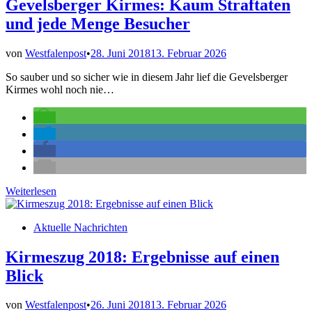
Freunden
Gevelsberger Kirmes: Kaum Straftaten
und jede Menge Besucher
von
Westfalenpost
•
28. Juni 2018
13. Februar 2026
So sauber und so sicher wie in diesem Jahr lief die Gevelsberger
Kirmes wohl noch nie…
Gevelsberger
Weiterlesen
Kirmes:
Kaum
Veröffentlicht
Aktuelle Nachrichten
Straftaten
in
und
jede
Kirmeszug 2018: Ergebnisse auf einen
Menge
Blick
Besucher
von
Westfalenpost
•
26. Juni 2018
13. Februar 2026