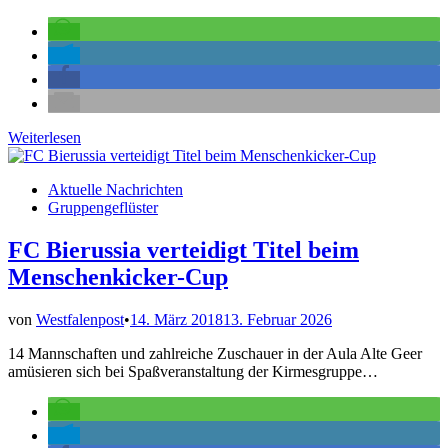
Das
Weiterlesen
ist
die
Veröffentlicht
Aktuelle Nachrichten
neue
in
Gruppengeflüster
Gevelsberger
Kirmesplakette
FC Bierussia verteidigt Titel beim
Menschenkicker-Cup
von
Westfalenpost
•
14. März 2018
13. Februar 2026
14 Mannschaften und zahlreiche Zuschauer in der Aula Alte Geer
amüsieren sich bei Spaßveranstaltung der Kirmesgruppe…