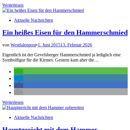
Exklusive
Weiterlesen
Führung
über
Veröffentlicht
Aktuelle Nachrichten
die
in
Kirmes
gewinnen
Ein heißes Eisen für den Hammerschmied
von
Westfalenpost
•
1. Juni 2015
13. Februar 2026
Eigentlich ist der Gevelsberger Hammerschmied ja lediglich eine
Symbolfigur für die Kirmes. Gestern kam aber die…
Ein
Weiterlesen
heißes
Eisen
Veröffentlicht
Aktuelle Nachrichten
für
in
den
Hammerschmied
Hauptgericht mit dem Hammer