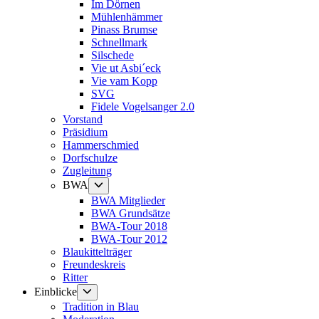
Im Dörnen
Mühlenhämmer
Pinass Brumse
Schnellmark
Silschede
Vie ut Asbi´eck
Vie vam Kopp
SVG
Fidele Vogelsanger 2.0
Vorstand
Präsidium
Hammerschmied
Dorfschulze
Zugleitung
Untermenü
BWA
anzeigen
BWA Mitglieder
BWA Grundsätze
BWA-Tour 2018
BWA-Tour 2012
Blaukittelträger
Freundeskreis
Ritter
Untermenü
Einblicke
anzeigen
Tradition in Blau