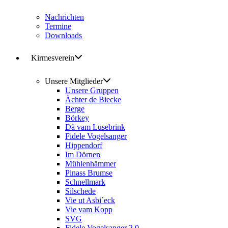
Nachrichten
Termine
Downloads
Kirmesverein
Unsere Mitglieder
Unsere Gruppen
Ächter de Biecke
Berge
Börkey
Dä vam Lusebrink
Fidele Vogelsanger
Hippendorf
Im Dörnen
Mühlenhämmer
Pinass Brumse
Schnellmark
Silschede
Vie ut Asbi´eck
Vie vam Kopp
SVG
Fidele Vogelsanger 2.0