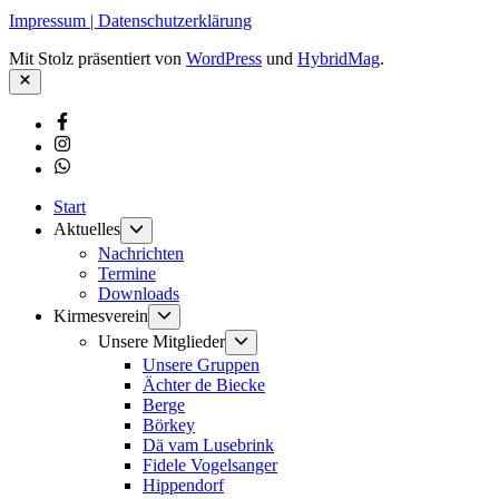
Impressum | Datenschutzerklärung
Mit Stolz präsentiert von
WordPress
und
HybridMag
.
Schließen
Facebook
Instagram
Whatsapp
Start
Untermenü
Aktuelles
anzeigen
Nachrichten
Termine
Downloads
Untermenü
Kirmesverein
anzeigen
Untermenü
Unsere Mitglieder
anzeigen
Unsere Gruppen
Ächter de Biecke
Berge
Börkey
Dä vam Lusebrink
Fidele Vogelsanger
Hippendorf