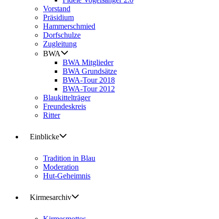
Vorstand
Präsidium
Hammerschmied
Dorfschulze
Zugleitung
BWA
BWA Mitglieder
BWA Grundsätze
BWA-Tour 2018
BWA-Tour 2012
Blaukittelträger
Freundeskreis
Ritter
Einblicke
Tradition in Blau
Moderation
Hut-Geheimnis
Kirmesarchiv
Kirmesmottos