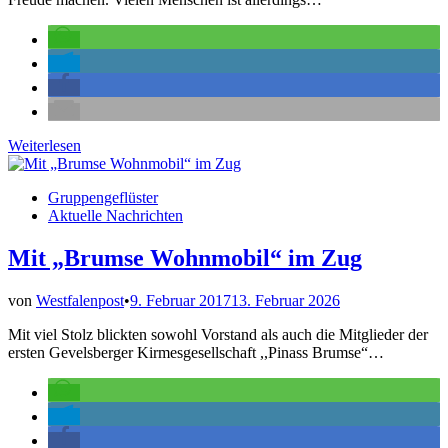
„Bauplatzidylle“
Weiterlesen
bei
KG
Veröffentlicht
Gruppengeflüster
Schnellmark
in
Aktuelle Nachrichten
Mit „Brumse Wohnmobil“ im Zug
von
Westfalenpost
•
9. Februar 2017
13. Februar 2026
Mit viel Stolz blickten sowohl Vorstand als auch die Mitglieder der
ersten Gevelsberger Kirmesgesellschaft ,,Pinass Brumse“…