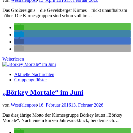
von
Westfalenpost
•
15. April 2016
13. Februar 2026
Das Großereignis – die Gevelsberger Kirmes – rückt unaufhaltsam
näher. Die Kirmesgruppen sind schon voll im…
Kirmes
Weiterlesen
rückt
immer
Veröffentlicht
Aktuelle Nachrichten
näher
in
Gruppengeflüster
„Börkey Mortale“ im Juni
von
Westfalenpost
•
16. Februar 2016
13. Februar 2026
Das diesjährige Motto der Kirmesgruppe Börkey lautet „Börkey
Mortale“. Nach einem kurzen Jahresrückblick, bei dem sich…