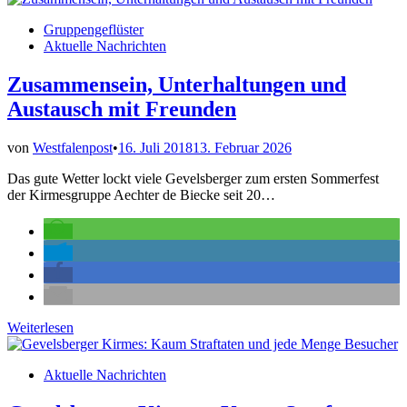
Kirmes
Veröffentlicht
Gruppengeflüster
ist
in
Aktuelle Nachrichten
vor
der
Kirmes
Zusammensein, Unterhaltungen und
Austausch mit Freunden
von
Westfalenpost
•
16. Juli 2018
13. Februar 2026
Das gute Wetter lockt viele Gevelsberger zum ersten Sommerfest
der Kirmesgruppe Aechter de Biecke seit 20…
Zusammensein,
Weiterlesen
Unterhaltungen
und
Veröffentlicht
Aktuelle Nachrichten
Austausch
in
mit