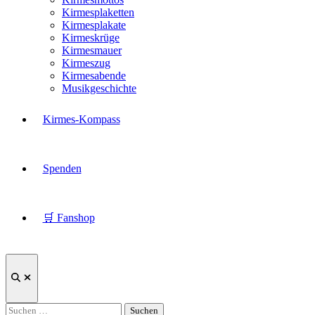
Kirmesplaketten
Kirmesplakate
Kirmeskrüge
Kirmesmauer
Kirmeszug
Kirmesabende
Musikgeschichte
Kirmes-Kompass
Spenden
🛒 Fanshop
Suche
öffnen
Suchen