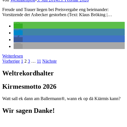
Freude und Trauer liegen bei Preisvergabe eng beieinander:
Vorsitzende der Asbecker gestorben (Text: Klaus Bröking |…
Ehrlicher
Weiterlesen
Jubel
Seitennummerierung
Vorherige
1
2
3
…
11
Nächste
sogar
der
für
Weltrekordhalter
den
Beiträge
letzten
Kirmesmotto 2026
Platz
Watt sall ek dann am Ballermann®, wann ek op dä Kiärmis kann?
Wir sagen Danke!