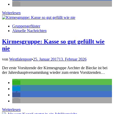
Mit
Weiterlesen
„Brumse
Wohnmobil“
Veröffentlicht
Gruppengeflüster
im
in
Aktuelle Nachrichten
Zug
Kirmesgruppe: Kasse so gut gefüllt wie
nie
von
Westfalenpost
•
25. Januar 2017
13. Februar 2026
Der erste Vorsitzende der Kirmesgruppe Aechter de Biecke ist bei
der Jahreshauptversammlung wieder zum ersten Vorsitzenden…
Kirmesgruppe:
Weiterlesen
Kasse