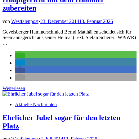
zubereiten
von
Westfalenpost
•
23. Dezember 2014
13. Februar 2026
Gevelsberger Hammerschmied Bernd Matthäi entscheidet sich für
Seemannsgericht aus seiner Heimat (Text: Stefan Scherer | WP/WR)
…
Hauptgericht
Weiterlesen
mit
dem
Veröffentlicht
Aktuelle Nachrichten
Hammer
in
zubereiten
Ehrlicher Jubel sogar für den letzten
Platz
von
Westfalenpost
•
3. Juli 2014
13. Februar 2026