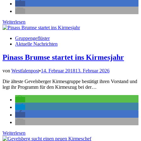
FC
Weiterlesen
Bierussia
verteidigt
Veröffentlicht
Gruppengeflüster
Titel
in
Aktuelle Nachrichten
beim
Menschenkicker-
Cup
Pinass Brumse startet ins Kirmesjahr
von
Westfalenpost
•
14. Februar 2018
13. Februar 2026
Die älteste Gevelsberger Kirmesgruppe bestätigt ihren Vorstand und
legt ihr Programm für den Kirmeszug bei der…
Pinass
Weiterlesen
Brumse