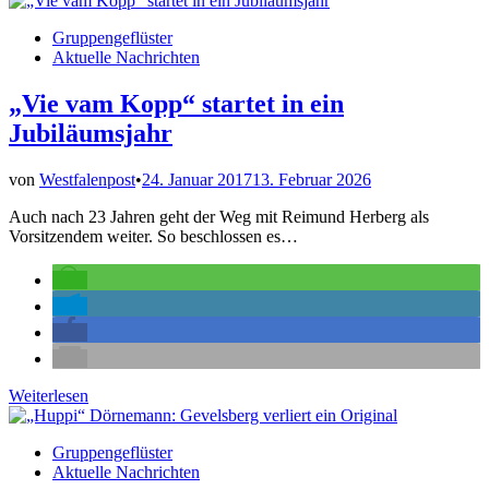
so
Veröffentlicht
Gruppengeflüster
gut
in
Aktuelle Nachrichten
gefüllt
wie
nie
„Vie vam Kopp“ startet in ein
Jubiläumsjahr
von
Westfalenpost
•
24. Januar 2017
13. Februar 2026
Auch nach 23 Jahren geht der Weg mit Reimund Herberg als
Vorsitzendem weiter. So beschlossen es…
„Vie
Weiterlesen
vam
Kopp“
Veröffentlicht
Gruppengeflüster
startet
in
Aktuelle Nachrichten
in