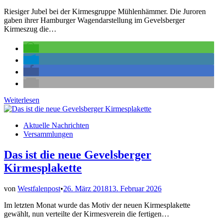
Riesiger Jubel bei der Kirmesgruppe Mühlenhämmer. Die Juroren
gaben ihrer Hamburger Wagendarstellung im Gevelsberger
Kirmeszug die…
Kirmeszug
Weiterlesen
2018:
Ergebnisse
Veröffentlicht
Aktuelle Nachrichten
auf
in
Versammlungen
einen
Blick
Das ist die neue Gevelsberger
Kirmesplakette
von
Westfalenpost
•
26. März 2018
13. Februar 2026
Im letzten Monat wurde das Motiv der neuen Kirmesplakette
gewählt, nun verteilte der Kirmesverein die fertigen…