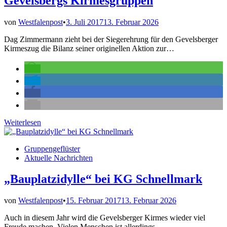
Gevelsbergs Kirmesgruppen
von
Westfalenpost
•
3. Juli 2017
13. Februar 2026
Dag Zimmermann zieht bei der Siegerehrung für den Gevelsberger
Kirmeszug die Bilanz seiner originellen Aktion zur…
Fahnenverkauf
Weiterlesen
bringt
3000
Veröffentlicht
Gruppengeflüster
Euro
in
Aktuelle Nachrichten
für
Gevelsbergs
Kirmesgruppen
„Bauplatzidylle“ bei KG Schnellmark
von
Westfalenpost
•
15. Februar 2017
13. Februar 2026
Auch in diesem Jahr wird die Gevelsberger Kirmes wieder viel
Freude machen. Vielen Menschen ist allerdings…