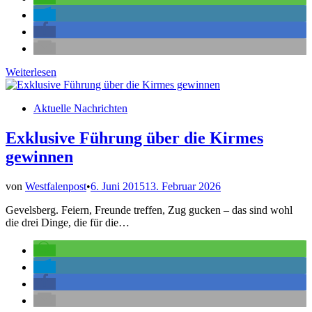
„Börkey
Weiterlesen
Mortale“
im
Veröffentlicht
Aktuelle Nachrichten
Juni
in
Exklusive Führung über die Kirmes
gewinnen
von
Westfalenpost
•
6. Juni 2015
13. Februar 2026
Gevelsberg. Feiern, Freunde treffen, Zug gucken – das sind wohl
die drei Dinge, die für die…