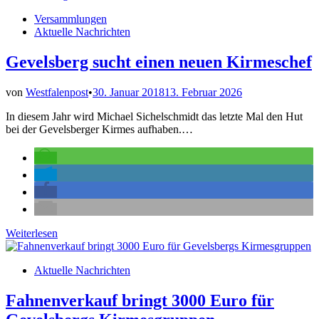
startet
Veröffentlicht
Versammlungen
ins
in
Aktuelle Nachrichten
Kirmesjahr
Gevelsberg sucht einen neuen Kirmeschef
von
Westfalenpost
•
30. Januar 2018
13. Februar 2026
In diesem Jahr wird Michael Sichelschmidt das letzte Mal den Hut
bei der Gevelsberger Kirmes aufhaben.…
Gevelsberg
Weiterlesen
sucht
einen
Veröffentlicht
Aktuelle Nachrichten
neuen
in
Kirmeschef
Fahnenverkauf bringt 3000 Euro für