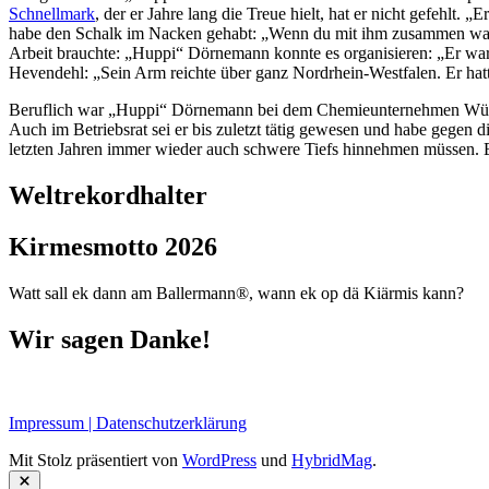
Schnellmark
, der er Jahre lang die Treue hielt, hat er nicht gefehlt
habe den Schalk im Nacken gehabt: „Wenn du mit ihm zusammen warst,
Arbeit brauchte: „Huppi“ Dörnemann konnte es organisieren: „Er war 
Hevendehl: „Sein Arm reichte über ganz Nordrhein-Westfalen. Er hatt
Beruflich war „Huppi“ Dörnemann bei dem Chemieunternehmen Wülfing
Auch im Betriebsrat sei er bis zuletzt tätig gewesen und habe gegen
letzten Jahren immer wieder auch schwere Tiefs hinnehmen müssen. Er
Weltrekordhalter
Kirmesmotto 2026
Watt sall ek dann am Ballermann®, wann ek op dä Kiärmis kann?
Wir sagen Danke!
Impressum | Datenschutzerklärung
Mit Stolz präsentiert von
WordPress
und
HybridMag
.
Schließen