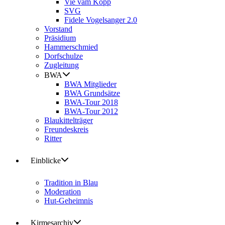
Vie vam Kopp
SVG
Fidele Vogelsanger 2.0
Vorstand
Präsidium
Hammerschmied
Dorfschulze
Zugleitung
BWA
BWA Mitglieder
BWA Grundsätze
BWA-Tour 2018
BWA-Tour 2012
Blaukittelträger
Freundeskreis
Ritter
Einblicke
Tradition in Blau
Moderation
Hut-Geheimnis
Kirmesarchiv