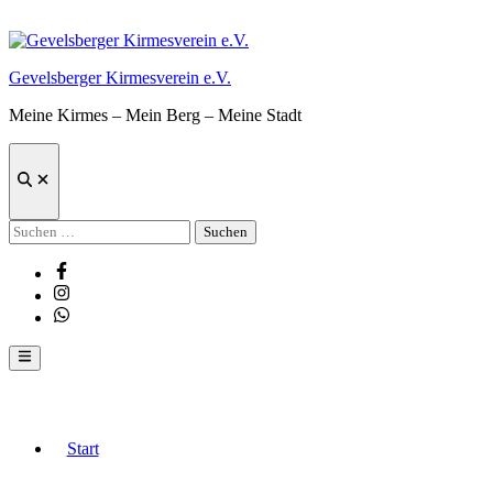
Zum
Inhalt
springen
Gevelsberger Kirmesverein e.V.
Meine Kirmes – Mein Berg – Meine Stadt
Suche
öffnen
Suchen
nach:
Facebook
Instagram
Whatsapp
Hauptmenü
Start