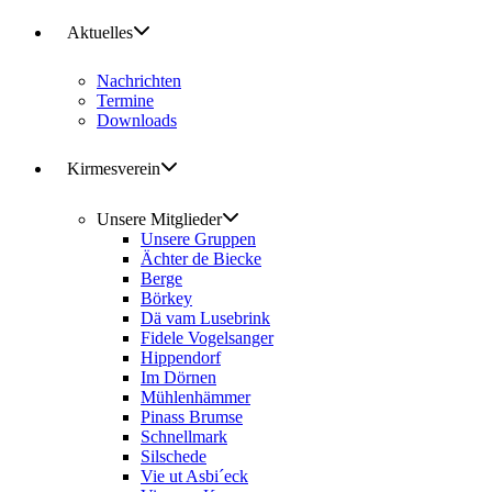
Aktuelles
Nachrichten
Termine
Downloads
Kirmesverein
Unsere Mitglieder
Unsere Gruppen
Ächter de Biecke
Berge
Börkey
Dä vam Lusebrink
Fidele Vogelsanger
Hippendorf
Im Dörnen
Mühlenhämmer
Pinass Brumse
Schnellmark
Silschede
Vie ut Asbi´eck