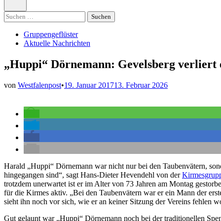
öffnen
Suchen
nach:
Veröffentlicht
Gruppengeflüster
in
Aktuelle Nachrichten
„Huppi“ Dörnemann: Gevelsberg verliert 
von
Westfalenpost
•
19. Januar 2017
13. Februar 2026
Harald „Huppi“ Dörnemann war nicht nur bei den Taubenvätern, sonder
hingegangen sind“, sagt Hans-Dieter Hevendehl von der
Kirmesgrup
trotzdem unerwartet ist er im Alter von 73 Jahren am Montag gestorb
für die Kirmes aktiv. „Bei den Taubenvätern war er ein Mann der erst
sieht ihn noch vor sich, wie er an keiner Sitzung der Vereins fehl
Gut gelaunt war „Huppi“ Dörnemann noch bei der traditionellen Sp