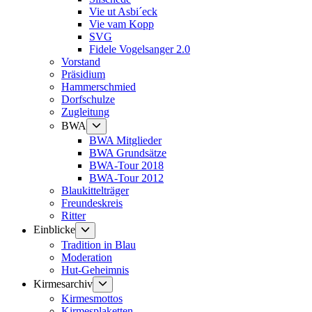
Vie ut Asbi´eck
Vie vam Kopp
SVG
Fidele Vogelsanger 2.0
Vorstand
Präsidium
Hammerschmied
Dorfschulze
Zugleitung
Untermenü
BWA
anzeigen
BWA Mitglieder
BWA Grundsätze
BWA-Tour 2018
BWA-Tour 2012
Blaukittelträger
Freundeskreis
Ritter
Untermenü
Einblicke
anzeigen
Tradition in Blau
Moderation
Hut-Geheimnis
Untermenü
Kirmesarchiv
anzeigen
Kirmesmottos
Kirmesplaketten