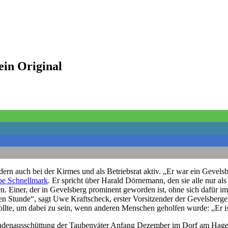
ein Original
n auch bei der Kirmes und als Betriebsrat aktiv. „Er war ein Gevelsbe
pe Schnellmark
. Er spricht über Harald Dörnemann, den sie alle nur a
en. Einer, der in Gevelsberg prominent geworden ist, ohne sich dafür 
en Stunde“, sagt Uwe Kraftscheck, erster Vorsitzender der Gevelsberge
en wollte, um dabei zu sein, wenn anderen Menschen geholfen wurde: „
endenausschüttung der Taubenväter Anfang Dezember im Dorf am Hageb