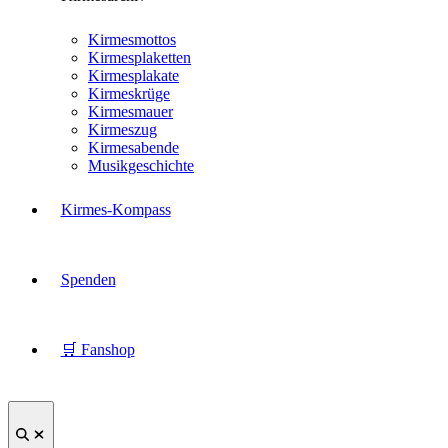
Kirmesmottos
Kirmesplaketten
Kirmesplakate
Kirmeskrüge
Kirmesmauer
Kirmeszug
Kirmesabende
Musikgeschichte
Kirmes-Kompass
Spenden
🛒 Fanshop
Suche