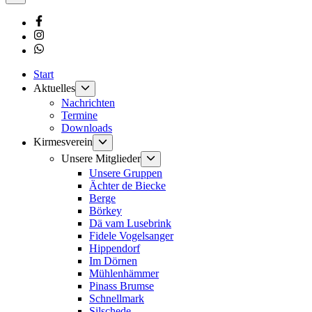
Facebook
Instagram
Whatsapp
Start
Untermenü
Aktuelles
anzeigen
Nachrichten
Termine
Downloads
Untermenü
Kirmesverein
anzeigen
Untermenü
Unsere Mitglieder
anzeigen
Unsere Gruppen
Ächter de Biecke
Berge
Börkey
Dä vam Lusebrink
Fidele Vogelsanger
Hippendorf
Im Dörnen
Mühlenhämmer
Pinass Brumse
Schnellmark
Silschede