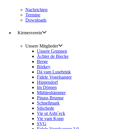
Nachrichten
Termine
Downloads
Kirmesverein
Unsere Mitglieder
Unsere Gruppen
Ächter de Biecke
Berge
Börkey
Dä vam Lusebrink
Fidele Vogelsanger
Hippendorf
Im Dörnen
Mühlenhämmer
Pinass Brumse
Schnellmark
Silschede
Vie ut Asbi´eck
Vie vam Kopp
SVG
Fidele Vogelsanger 2.0