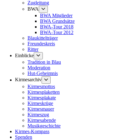
Zugleitung
Untermenü
BWA
anzeigen
BWA Mitglieder
BWA Grundsätze
BWA-Tour 2018
BWA-Tour 2012
Blaukittelträger
Freundeskreis
Ritter
Untermenü
Einblicke
anzeigen
Tradition in Blau
Moderation
Hut-Geheimnis
Untermenü
Kirmesarchiv
anzeigen
Kirmesmottos
Kirmesplaketten
Kirmesplakate
Kirmeskrüge
Kirmesmauer
Kirmeszug
Kirmesabende
Musikgeschichte
Kirmes-Kompass
Spenden