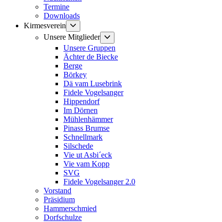
Termine
Downloads
Untermenü
Kirmesverein
anzeigen
Untermenü
Unsere Mitglieder
anzeigen
Unsere Gruppen
Ächter de Biecke
Berge
Börkey
Dä vam Lusebrink
Fidele Vogelsanger
Hippendorf
Im Dörnen
Mühlenhämmer
Pinass Brumse
Schnellmark
Silschede
Vie ut Asbi´eck
Vie vam Kopp
SVG
Fidele Vogelsanger 2.0
Vorstand
Präsidium
Hammerschmied
Dorfschulze