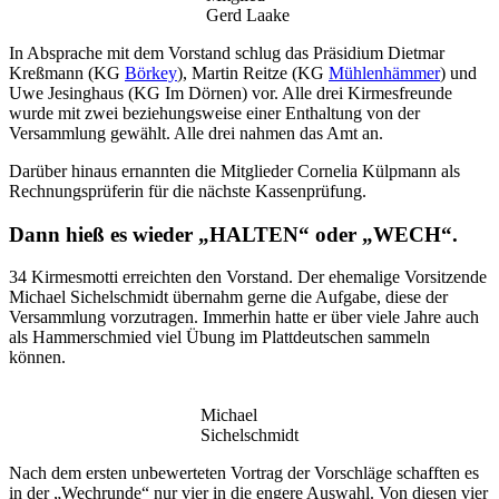
Gerd Laake
In Absprache mit dem Vorstand schlug das Präsidium Dietmar
Kreßmann (KG
Börkey
), Martin Reitze (KG
Mühlenhämmer
) und
Uwe Jesinghaus (KG Im Dörnen) vor. Alle drei Kirmesfreunde
wurde mit zwei beziehungsweise einer Enthaltung von der
Versammlung gewählt. Alle drei nahmen das Amt an.
Darüber hinaus ernannten die Mitglieder Cornelia Külpmann als
Rechnungsprüferin für die nächste Kassenprüfung.
Dann hieß es wieder „HALTEN“ oder „WECH“.
34 Kirmesmotti erreichten den Vorstand. Der ehemalige Vorsitzende
Michael Sichelschmidt übernahm gerne die Aufgabe, diese der
Versammlung vorzutragen. Immerhin hatte er über viele Jahre auch
als Hammerschmied viel Übung im Plattdeutschen sammeln
können.
Michael
Sichelschmidt
Nach dem ersten unbewerteten Vortrag der Vorschläge schafften es
in der „Wechrunde“ nur vier in die engere Auswahl. Von diesen vier