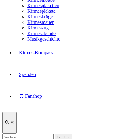
Kirmesplaketten
Kirmesplakate
Kirmeskrüge
Kirmesmauer
Kirmeszug
Kirmesabende
Musikgeschichte
Kirmes-Kompass
Spenden
🛒 Fanshop
Suche
öffnen
Suchen