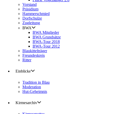
Vorstand
Präsidium
Hammerschmied
Dorfschulze
Zugleitung
BWA
BWA Mitglieder
BWA Grundsätze
BWA-Tour 2018
BWA-Tour 2012
Blaukittelträger
Freundeskreis
Ritter
Einblicke
Tradition in Blau
Moderation
Hut-Geheimnis
Kirmesarchiv
Kirmesmottos