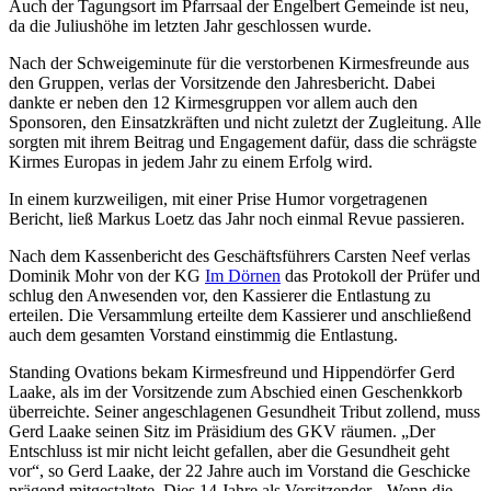
Auch der Tagungsort im Pfarrsaal der Engelbert Gemeinde ist neu,
da die Juliushöhe im letzten Jahr geschlossen wurde.
Nach der Schweigeminute für die verstorbenen Kirmesfreunde aus
den Gruppen, verlas der Vorsitzende den Jahresbericht. Dabei
dankte er neben den 12 Kirmesgruppen vor allem auch den
Sponsoren, den Einsatzkräften und nicht zuletzt der Zugleitung. Alle
sorgten mit ihrem Beitrag und Engagement dafür, dass die schrägste
Kirmes Europas in jedem Jahr zu einem Erfolg wird.
In einem kurzweiligen, mit einer Prise Humor vorgetragenen
Bericht, ließ Markus Loetz das Jahr noch einmal Revue passieren.
Nach dem Kassenbericht des Geschäftsführers Carsten Neef verlas
Dominik Mohr von der KG
Im Dörnen
das Protokoll der Prüfer und
schlug den Anwesenden vor, den Kassierer die Entlastung zu
erteilen. Die Versammlung erteilte dem Kassierer und anschließend
auch dem gesamten Vorstand einstimmig die Entlastung.
Standing Ovations bekam Kirmesfreund und Hippendörfer Gerd
Laake, als im der Vorsitzende zum Abschied einen Geschenkkorb
überreichte. Seiner angeschlagenen Gesundheit Tribut zollend, muss
Gerd Laake seinen Sitz im Präsidium des GKV räumen. „Der
Entschluss ist mir nicht leicht gefallen, aber die Gesundheit geht
vor“, so Gerd Laake, der 22 Jahre auch im Vorstand die Geschicke
prägend mitgestaltete. Dies 14 Jahre als Vorsitzender. „Wenn die