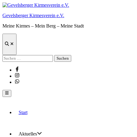
Zum
Inhalt
Gevelsberger Kirmesverein e.V.
springen
Meine Kirmes – Mein Berg – Meine Stadt
Suche
öffnen
Suchen
nach:
Facebook
Instagram
Whatsapp
Hauptmenü
Start
Aktuelles