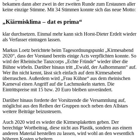
bekamen dann aber zwei in der zweiten Runde zum Erstaunen aller
keine einzige Stimme. Mit 34 Stimmen konnte sich das neue Motto:
„Kiärmisklima – dat es prima“
klar durchsetzen. Einmal mehr kann sich Horst-Dieter Erdelt wieder
als Verfasser eintragen lassen.
Markus Loetz berichtete beim Tagesordnungspunkt „Kirmesabend
2020“, dass der Vorstand bereits einige Acts verpflichten konnte. So
wird der Rheinische Tanzcorps „Echte Fründe“ wieder über die
Bühne wirbeln. Darüber hinaus tritt „Ewald, der Aalhornmann“ auf.
Wer ihn nicht kennt, lässt sich einfach auf dem Kirmesabend
überraschen. Außerdem wird „Frau Kühne“ aus dem rheinischen
Karneval einen Angriff auf die Lachmuskeln starten. Die
Eintrittspreise mit 15 bzw. 20 Euro bleiben unverändert.
Darüber hinaus forderte der Vorsitzende die Versammlung auf,
möglichst aus den Reihen der Gruppen noch neben den Allstars
weitere Beiträge beizusteuern.
Auch 2020 wird es wieder die Kirmesplaketten geben. Der
berechtige Wortbeitrag, diese nicht aus Plastik, sondern aus einem
anderen Material herstellen zu lassen, wird wohl an den wesentlich
höheren Kosten scheitern.