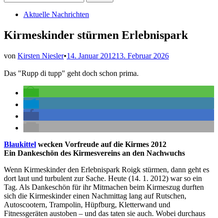
nach:
Veröffentlicht
Aktuelle Nachrichten
in
Kirmeskinder stürmen Erlebnispark
von
Kirsten Niesler
•
14. Januar 2012
13. Februar 2026
Das "Rupp di tupp" geht doch schon prima.
Blaukittel
wecken Vorfreude auf die Kirmes 2012
Ein Dankeschön des Kirmesvereins an den Nachwuchs
Wenn Kirmeskinder den Erlebnispark Roigk stürmen, dann geht es
dort laut und turbulent zur Sache. Heute (14. 1. 2012) war so ein
Tag. Als Dankeschön für ihr Mitmachen beim Kirmeszug durften
sich die Kirmeskinder einen Nachmittag lang auf Rutschen,
Autoscootern, Trampolin, Hüpfburg, Kletterwand und
Fitnessgeräten austoben – und das taten sie auch. Wobei durchaus