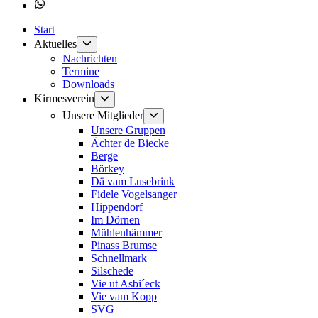
Whatsapp
Start
Untermenü
Aktuelles
anzeigen
Nachrichten
Termine
Downloads
Untermenü
Kirmesverein
anzeigen
Untermenü
Unsere Mitglieder
anzeigen
Unsere Gruppen
Ächter de Biecke
Berge
Börkey
Dä vam Lusebrink
Fidele Vogelsanger
Hippendorf
Im Dörnen
Mühlenhämmer
Pinass Brumse
Schnellmark
Silschede
Vie ut Asbi´eck
Vie vam Kopp
SVG