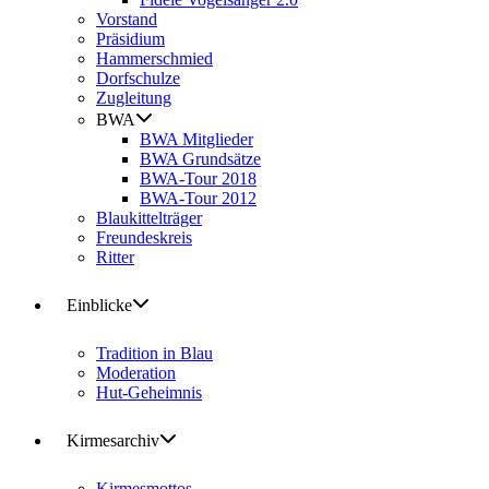
Vorstand
Präsidium
Hammerschmied
Dorfschulze
Zugleitung
BWA
BWA Mitglieder
BWA Grundsätze
BWA-Tour 2018
BWA-Tour 2012
Blaukittelträger
Freundeskreis
Ritter
Einblicke
Tradition in Blau
Moderation
Hut-Geheimnis
Kirmesarchiv
Kirmesmottos