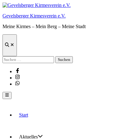
Zum
Inhalt
Gevelsberger Kirmesverein e.V.
springen
Meine Kirmes – Mein Berg – Meine Stadt
Suche
öffnen
Suchen
nach:
Facebook
Instagram
Whatsapp
Hauptmenü
Start
Aktuelles