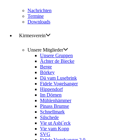
Nachrichten
Termine
Downloads
Kirmesverein
Unsere Mitglieder
Unsere Gruppen
Ächter de Biecke
Berge
Börkey
Dä vam Lusebrink
Fidele Vogelsanger
Hippendorf
Im Dörnen
Mühlenhämmer
Pinass Brumse
Schnellmark
Silschede
Vie ut Asbi´eck
Vie vam Kopp
SVG
Fidele Vogelsanger 2.0