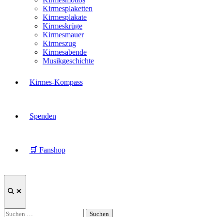
Kirmesplaketten
Kirmesplakate
Kirmeskrüge
Kirmesmauer
Kirmeszug
Kirmesabende
Musikgeschichte
Kirmes-Kompass
Spenden
🛒 Fanshop
Suche
öffnen
Suchen