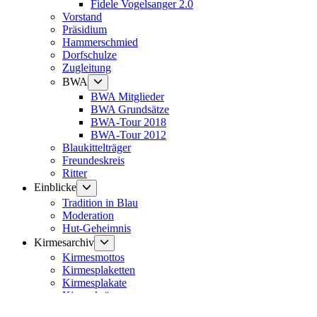
Fidele Vogelsanger 2.0
Vorstand
Präsidium
Hammerschmied
Dorfschulze
Zugleitung
Untermenü
BWA
anzeigen
BWA Mitglieder
BWA Grundsätze
BWA-Tour 2018
BWA-Tour 2012
Blaukittelträger
Freundeskreis
Ritter
Untermenü
Einblicke
anzeigen
Tradition in Blau
Moderation
Hut-Geheimnis
Untermenü
Kirmesarchiv
anzeigen
Kirmesmottos
Kirmesplaketten
Kirmesplakate
Kirmeskrüge
Kirmesmauer