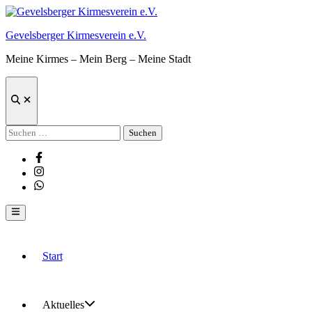
Zum
Inhalt
Gevelsberger Kirmesverein e.V.
springen
Meine Kirmes – Mein Berg – Meine Stadt
Suche
öffnen
Suchen
nach:
Facebook
Instagram
Whatsapp
Hauptmenü
Start
Aktuelles