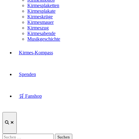
Kirmesplaketten
Kirmesplakate
Kirmeskrüge
Kirmesmauer
Kirmeszug
Kirmesabende
Musikgeschichte
Kirmes-Kompass
Spenden
🛒 Fanshop
Suche
öffnen
Suchen