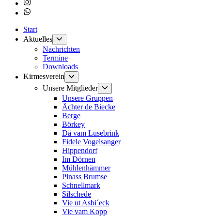
Instagram
Whatsapp
Start
Untermenü
Aktuelles
anzeigen
Nachrichten
Termine
Downloads
Untermenü
Kirmesverein
anzeigen
Untermenü
Unsere Mitglieder
anzeigen
Unsere Gruppen
Ächter de Biecke
Berge
Börkey
Dä vam Lusebrink
Fidele Vogelsanger
Hippendorf
Im Dörnen
Mühlenhämmer
Pinass Brumse
Schnellmark
Silschede
Vie ut Asbi´eck
Vie vam Kopp