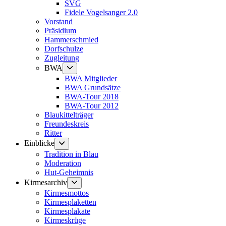
SVG
Fidele Vogelsanger 2.0
Vorstand
Präsidium
Hammerschmied
Dorfschulze
Zugleitung
Untermenü
BWA
anzeigen
BWA Mitglieder
BWA Grundsätze
BWA-Tour 2018
BWA-Tour 2012
Blaukittelträger
Freundeskreis
Ritter
Untermenü
Einblicke
anzeigen
Tradition in Blau
Moderation
Hut-Geheimnis
Untermenü
Kirmesarchiv
anzeigen
Kirmesmottos
Kirmesplaketten
Kirmesplakate
Kirmeskrüge