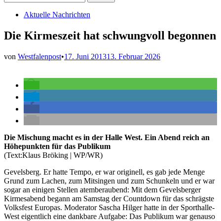
nach:
Veröffentlicht
Aktuelle Nachrichten
in
Die Kirmeszeit hat schwungvoll begonnen
von
Westfalenpost
•
17. Juni 2013
13. Februar 2026
Die Mischung macht es in der Halle West. Ein Abend reich an
Höhepunkten für das Publikum
(Text:Klaus Bröking | WP/WR)
Gevelsberg. Er hatte Tempo, er war originell, es gab jede Menge
Grund zum Lachen, zum Mitsingen und zum Schunkeln und er war
sogar an einigen Stellen atemberaubend: Mit dem Gevelsberger
Kirmesabend begann am Samstag der Countdown für das schrägste
Volksfest Europas. Moderator Sascha Hilger hatte in der Sporthalle-
West eigentlich eine dankbare Aufgabe: Das Publikum war genauso