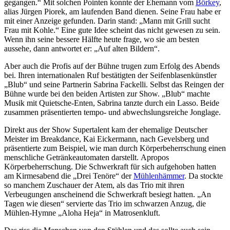
gegangen.“ Mit solchen Pointen konnte der Ehemann vom
Börkey
,
alias Jürgen Piorek, am laufenden Band dienen. Seine Frau habe er
mit einer Anzeige gefunden. Darin stand: „Mann mit Grill sucht
Frau mit Kohle.“ Eine gute Idee scheint das nicht gewesen zu sein.
Wenn ihn seine bessere Hälfte heute frage, wo sie am besten
aussehe, dann antwortet er: „Auf alten Bildern“.
Aber auch die Profis auf der Bühne trugen zum Erfolg des Abends
bei. Ihren internationalen Ruf bestätigten der Seifenblasenkünstler
„Blub“ und seine Partnerin Sabrina Fackelli. Selbst das Reingen der
Bühne wurde bei den beiden Artisten zur Show. „Blub“ machte
Musik mit Quietsche-Enten, Sabrina tanzte durch ein Lasso. Beide
zusammen präsentierten tempo- und abwechslungsreiche Jonglage.
Direkt aus der Show Supertalent kam der ehemalige Deutscher
Meister im Breakdance, Kai Eickermann, nach Gevelsberg und
präsentierte zum Beispiel, wie man durch Körperbeherrschung einen
menschliche Getränkeautomaten darstellt. Apropos
Körperbeherrschung. Die Schwerkraft für sich aufgehoben hatten
am Kirmesabend die „Drei Tenöre“ der
Mühlenhämmer
. Da stockte
so manchem Zuschauer der Atem, als das Trio mit ihren
Verbeugungen anscheinend die Schwerkraft besiegt hatten. „An
Tagen wie diesen“ servierte das Trio im schwarzen Anzug, die
Mühlen-Hymne „Aloha Heja“ in Matrosenkluft.