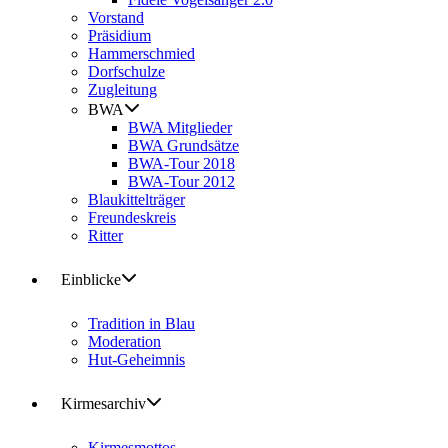
Vorstand
Präsidium
Hammerschmied
Dorfschulze
Zugleitung
BWA
BWA Mitglieder
BWA Grundsätze
BWA-Tour 2018
BWA-Tour 2012
Blaukittelträger
Freundeskreis
Ritter
Einblicke
Tradition in Blau
Moderation
Hut-Geheimnis
Kirmesarchiv
Kirmesmottos