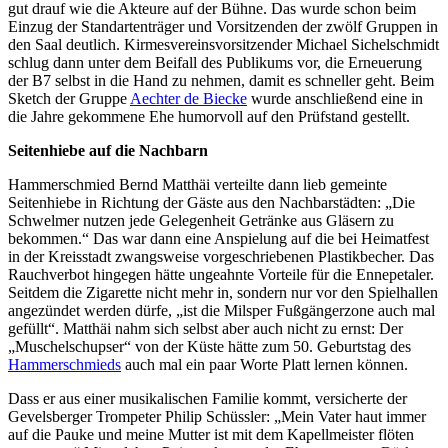
gut drauf wie die Akteure auf der Bühne. Das wurde schon beim
Einzug der Standartenträger und Vorsitzenden der zwölf Gruppen in
den Saal deutlich. Kirmesvereinsvorsitzender Michael Sichelschmidt
schlug dann unter dem Beifall des Publikums vor, die Erneuerung
der B7 selbst in die Hand zu nehmen, damit es schneller geht. Beim
Sketch der Gruppe
Aechter de Biecke
wurde anschließend eine in
die Jahre gekommene Ehe humorvoll auf den Prüfstand gestellt.
Seitenhiebe auf die Nachbarn
Hammerschmied Bernd Matthäi verteilte dann lieb gemeinte
Seitenhiebe in Richtung der Gäste aus den Nachbarstädten: „Die
Schwelmer nutzen jede Gelegenheit Getränke aus Gläsern zu
bekommen.“ Das war dann eine Anspielung auf die bei Heimatfest
in der Kreisstadt zwangsweise vorgeschriebenen Plastikbecher. Das
Rauchverbot hingegen hätte ungeahnte Vorteile für die Ennepetaler.
Seitdem die Zigarette nicht mehr in, sondern nur vor den Spielhallen
angezündet werden dürfe, „ist die Milsper Fußgängerzone auch mal
gefüllt“. Matthäi nahm sich selbst aber auch nicht zu ernst: Der
„Muschelschupser“ von der Küste hätte zum 50. Geburtstag des
Hammerschmieds
auch mal ein paar Worte Platt lernen können.
Dass er aus einer musikalischen Familie kommt, versicherte der
Gevelsberger Trompeter Philip Schüssler: „Mein Vater haut immer
auf die Pauke und meine Mutter ist mit dem Kapellmeister flöten