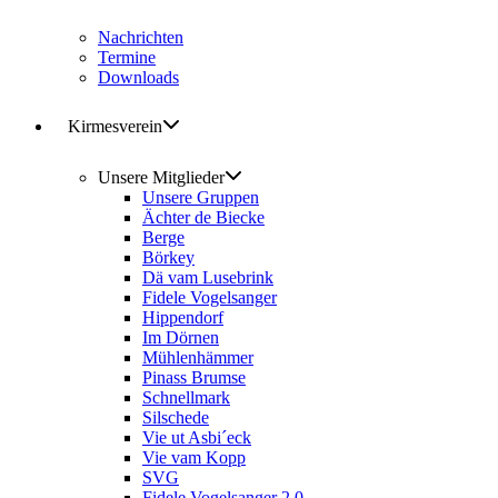
Nachrichten
Termine
Downloads
Kirmesverein
Unsere Mitglieder
Unsere Gruppen
Ächter de Biecke
Berge
Börkey
Dä vam Lusebrink
Fidele Vogelsanger
Hippendorf
Im Dörnen
Mühlenhämmer
Pinass Brumse
Schnellmark
Silschede
Vie ut Asbi´eck
Vie vam Kopp
SVG
Fidele Vogelsanger 2.0