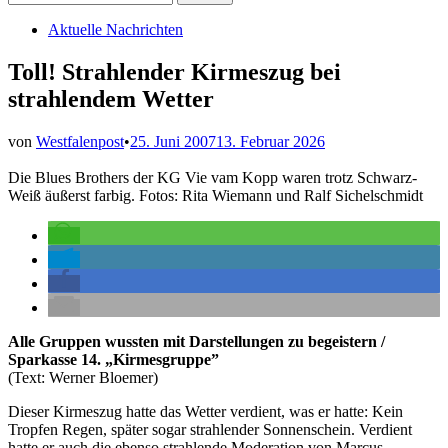
nach:
Veröffentlicht
Aktuelle Nachrichten
in
Toll! Strahlender Kirmeszug bei
strahlendem Wetter
von
Westfalenpost
•
25. Juni 2007
13. Februar 2026
Die Blues Brothers der KG Vie vam Kopp waren trotz Schwarz-
Weiß äußerst farbig. Fotos: Rita Wiemann und Ralf Sichelschmidt
Alle Gruppen wussten mit Darstellungen zu begeistern /
Sparkasse 14. „Kirmesgruppe”
(Text: Werner Bloemer)
Dieser Kirmeszug hatte das Wetter verdient, was er hatte: Kein
Tropfen Regen, später sogar strahlender Sonnenschein. Verdient
hatte er auch die ebenso strahlende Moderation von Marcus