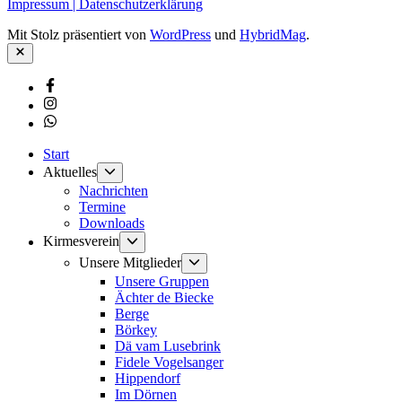
Impressum | Datenschutzerklärung
Mit Stolz präsentiert von
WordPress
und
HybridMag
.
Schließen
Facebook
Instagram
Whatsapp
Start
Untermenü
Aktuelles
anzeigen
Nachrichten
Termine
Downloads
Untermenü
Kirmesverein
anzeigen
Untermenü
Unsere Mitglieder
anzeigen
Unsere Gruppen
Ächter de Biecke
Berge
Börkey
Dä vam Lusebrink
Fidele Vogelsanger
Hippendorf
Im Dörnen