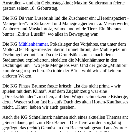
Australien – und ein Geburtstagskind; Maxim Sundermann feierte
gestern seinen 18. Geburtstag.
Die KG Dä vam Lusebrink lud die Zuschauer ein: „Hereinspaziert –
Manege frei”. In Zirkuszelt und Manege agierten u. a. Messerwerfer,
Zauberer und Muskelprotz, zahme und wilde Tiere. Ein überaus
bunter „Zirkus Luselli”, wo alles in Bewegung war.
Die KG
Mühlenhämmer
, Pokalsieger des Vorjahres, trat unter dem
Motto „Der Bürgermeister überm Tunnel thront, die Mühle jetzt im
Dschungel wohnt” an. Da die Grundstückspreise nach dem
Stadtumbau explodierten, siedelten die Mühlenhämmer in den
Dschungel um – wo jede Menge los war. Und der große „Mühlibri”
konnte sogar sprechen. Da tobte der Bär – wohl wie auf keinem
anderen Wagen.
Die KG Pinass Brumse fragte kritsch: „Ist das nicht prima – wir
spielen mit dem Klima”. Auf dem Zugfahrzeug war eine
„Dreckschleuder” zu sehen, auf dem Wagen schmelzende Eisberge,
deren Wasser schon fast bis aufs Dach des alten Horten-Kaufhauses
reicht. „Knut” haben wir auch gesehen.
Auch die KG Schnellmark nahmen sich eines aktuellen Themas an:
„Sei schlauer, geh zum Bio-Bauer”. Die Tiere wurden sorgfältig
gepflegt, das (echte) Gemüse in den Beeten sah gesund aus (wurde