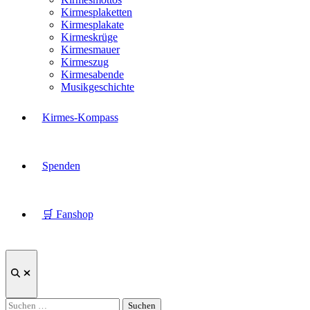
Kirmesplaketten
Kirmesplakate
Kirmeskrüge
Kirmesmauer
Kirmeszug
Kirmesabende
Musikgeschichte
Kirmes-Kompass
Spenden
🛒 Fanshop
Suche
öffnen
Suchen