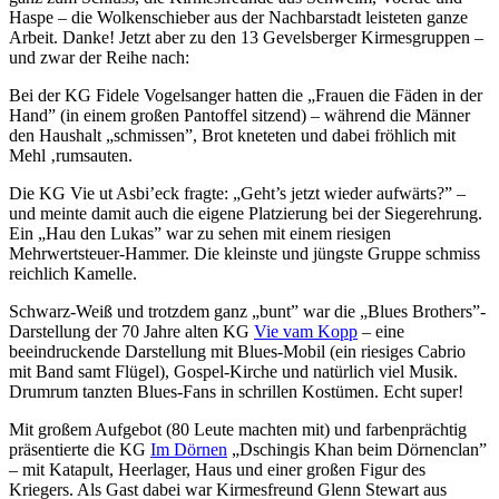
Haspe – die Wolkenschieber aus der Nachbarstadt leisteten ganze
Arbeit. Danke! Jetzt aber zu den 13 Gevelsberger Kirmesgruppen –
und zwar der Reihe nach:
Bei der KG Fidele Vogelsanger hatten die „Frauen die Fäden in der
Hand” (in einem großen Pantoffel sitzend) – während die Männer
den Haushalt „schmissen”, Brot kneteten und dabei fröhlich mit
Mehl ‚rumsauten.
Die KG Vie ut Asbi’eck fragte: „Geht’s jetzt wieder aufwärts?” –
und meinte damit auch die eigene Platzierung bei der Siegerehrung.
Ein „Hau den Lukas” war zu sehen mit einem riesigen
Mehrwertsteuer-Hammer. Die kleinste und jüngste Gruppe schmiss
reichlich Kamelle.
Schwarz-Weiß und trotzdem ganz „bunt” war die „Blues Brothers”-
Darstellung der 70 Jahre alten KG
Vie vam Kopp
– eine
beeindruckende Darstellung mit Blues-Mobil (ein riesiges Cabrio
mit Band samt Flügel), Gospel-Kirche und natürlich viel Musik.
Drumrum tanzten Blues-Fans in schrillen Kostümen. Echt super!
Mit großem Aufgebot (80 Leute machten mit) und farbenprächtig
präsentierte die KG
Im Dörnen
„Dschingis Khan beim Dörnenclan”
– mit Katapult, Heerlager, Haus und einer großen Figur des
Kriegers. Als Gast dabei war Kirmesfreund Glenn Stewart aus