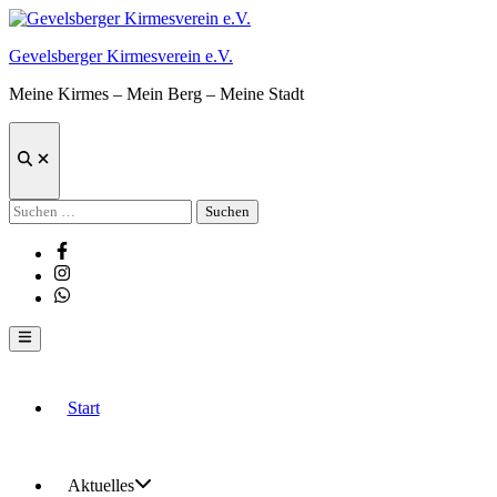
Zum
Inhalt
Gevelsberger Kirmesverein e.V.
springen
Meine Kirmes – Mein Berg – Meine Stadt
Suche
öffnen
Suchen
nach:
Facebook
Instagram
Whatsapp
Hauptmenü
Start
Aktuelles