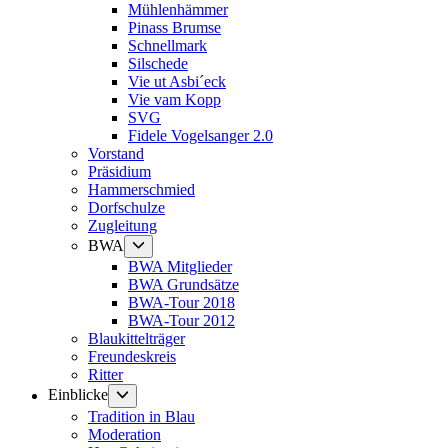
Mühlenhämmer
Pinass Brumse
Schnellmark
Silschede
Vie ut Asbi´eck
Vie vam Kopp
SVG
Fidele Vogelsanger 2.0
Vorstand
Präsidium
Hammerschmied
Dorfschulze
Zugleitung
Untermenü
BWA
anzeigen
BWA Mitglieder
BWA Grundsätze
BWA-Tour 2018
BWA-Tour 2012
Blaukittelträger
Freundeskreis
Ritter
Untermenü
Einblicke
anzeigen
Tradition in Blau
Moderation