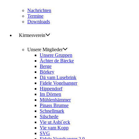
Nachrichten
Termine
Downloads
Kirmesverein
Unsere Mitglieder
Unsere Gruppen
Ächter de Biecke
Berge
Börkey
Dä vam Lusebrink
Fidele Vogelsanger
Hippendorf
Im Dörnen
Mühlenhämmer
Pinass Brumse
Schnellmark
Silschede
Vie ut Asbi´eck
Vie vam Kopp
SVG
Fidele Vogelsanger 2.0