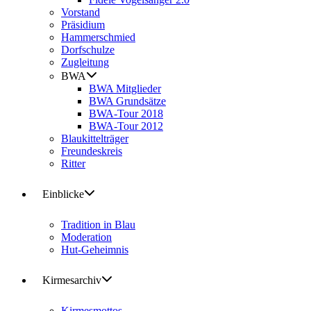
Vorstand
Präsidium
Hammerschmied
Dorfschulze
Zugleitung
BWA
BWA Mitglieder
BWA Grundsätze
BWA-Tour 2018
BWA-Tour 2012
Blaukittelträger
Freundeskreis
Ritter
Einblicke
Tradition in Blau
Moderation
Hut-Geheimnis
Kirmesarchiv
Kirmesmottos