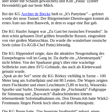
aber leider mit Schaum gewaschen) und Kuh „Paula” (Dieter
Hevendehl) gab nur beste Milch.
Bei der KG
Aechter de Biecke
hieß es „It’s Partytime” – gefeiert
wurde der neue Tunnel. Der Bürgermeister-Dienstwagen kommt als
erstes Auto aus dem Bauwerk, in dem es sogar eine Bar gab.
Die KG Haufer Jungen war „Zu Gast bei russischen Freunden”. In
dem schön gebauten Dorf grillten freundliche Russen, eingerahmt
von vier großen Matruschkas. Da wurde die wunderbare russische
Seele (ohne Ex-KGB-Chef Putin) lebendig.
Die KG Hippendorf zeigte, dass die attraktive Neugestaltung des
Ennepebogens voll im Gang ist. Da durfte ein „Abenteuerpark”
nicht fehlen: Von der Sparkasse ging’s über eine wackelige
Seilbrücke zum alten AVU-Gebäude, das auch als Kletterwand
genutzt wurde.
„Spok an der See” setzte die KG Börkey vielfältig in Szene – 100
Meter lang am Aufstellplatz und mit 80 Leuten. Die Wagen zeigten
einen Fischkutter und einen Leuchtturm (5,80 m hoch), Wasserski-
Sportler und Surfer. Drumrum sorgte die „Fischmarkt”-Fußgruppe
für Stimmung und „Baywatch”-Badeschönheiten leiteten
lebensrettende Sofortmaßnahmen ein. Den Dream-Job hatte Wärk2-
Frontmann Jürgen Piorek hoch oben auf dem Rettungssitz.
Die KG Berge hatte „Das feuerrote Spaßmobil” gebaut, einen