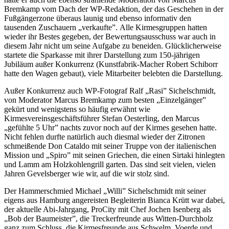
Bremkamp vom Dach der WP-Redaktion, der das Geschehen in der
Fußgängerzone überaus launig und ebenso informativ den
tausenden Zuschauern „verkaufte”. Alle Kirmesgruppen hatten
wieder ihr Bestes gegeben, der Bewertungsausschuss war auch in
diesem Jahr nicht um seine Aufgabe zu beneiden. Glücklicherweise
startete die Sparkasse mit ihrer Darstellung zum 150-jährigen
Jubiläum außer Konkurrenz (Kunstfabrik-Macher Robert Schiborr
hatte den Wagen gebaut), viele Mitarbeiter belebten die Darstellung.
Außer Konkurrenz auch WP-Fotograf Ralf „Rasi” Sichelschmidt,
von Moderator Marcus Bremkamp zum besten „Einzelgänger”
gekürt und wenigstens so häufig erwähnt wie
Kirmesvereinsgeschäftsführer Stefan Oesterling, den Marcus
„gefühlte 5 Uhr” nachts zuvor noch auf der Kirmes gesehen hatte.
Nicht fehlen durfte natürlich auch diesmal wieder der Zitronen
schmeißende Don Cataldo mit seiner Truppe von der italienischen
Mission und „Spiro” mit seinen Griechen, die einen Sirtaki hinlegten
und Lamm am Holzkohlengrill garten. Das sind seit vielen, vielen
Jahren Gevelsberger wie wir, auf die wir stolz sind.
Der Hammerschmied Michael „Willi” Sichelschmidt mit seiner
eigens aus Hamburg angereisten Begleiterin Bianca Krütt war dabei,
der aktuelle Abi-Jahrgang, ProCity mit Chef Jochen Isenberg als
„Bob der Baumeister”, die Treckerfreunde aus Witten-Durchholz
ganz zum Schluss, die Kirmesfreunde aus Schwelm, Voerde und