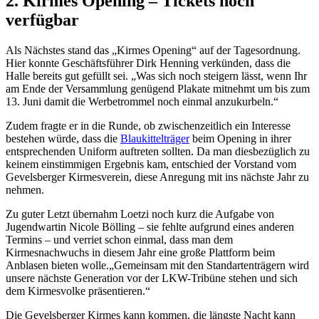
2. Kirmes Opening – Tickets noch
verfügbar
Als Nächstes stand das „Kirmes Opening“ auf der Tagesordnung.
Hier konnte Geschäftsführer Dirk Henning verkünden, dass die
Halle bereits gut gefüllt sei. „Was sich noch steigern lässt, wenn Ihr
am Ende der Versammlung genügend Plakate mitnehmt um bis zum
13. Juni damit die Werbetrommel noch einmal anzukurbeln.“
Zudem fragte er in die Runde, ob zwischenzeitlich ein Interesse
bestehen würde, dass die
Blaukittelträger
beim Opening in ihrer
entsprechenden Uniform auftreten sollten. Da man diesbezüglich zu
keinem einstimmigen Ergebnis kam, entschied der Vorstand vom
Gevelsberger Kirmesverein, diese Anregung mit ins nächste Jahr zu
nehmen.
Zu guter Letzt übernahm Loetzi noch kurz die Aufgabe von
Jugendwartin Nicole Bölling – sie fehlte aufgrund eines anderen
Termins – und verriet schon einmal, dass man dem
Kirmesnachwuchs in diesem Jahr eine große Plattform beim
Anblasen bieten wolle.„Gemeinsam mit den Standartenträgern wird
unsere nächste Generation vor der LKW-Tribüne stehen und sich
dem Kirmesvolke präsentieren.“
Die Gevelsberger Kirmes kann kommen, die längste Nacht kann