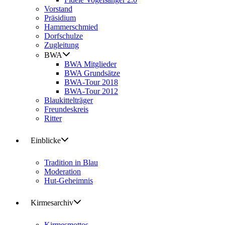
Vorstand
Präsidium
Hammerschmied
Dorfschulze
Zugleitung
BWA
BWA Mitglieder
BWA Grundsätze
BWA-Tour 2018
BWA-Tour 2012
Blaukittelträger
Freundeskreis
Ritter
Einblicke
Tradition in Blau
Moderation
Hut-Geheimnis
Kirmesarchiv
Kirmesmottos