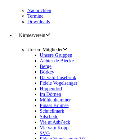
Nachrichten
Termine
Downloads
Kirmesverein
Unsere Mitglieder
Unsere Gruppen
Ächter de Biecke
Berge
Börkey
Dä vam Lusebrink
Fidele Vogelsanger
Hippendorf
Im Dörnen
Mühlenhämmer
Pinass Brumse
Schnellmark
Silschede
Vie ut Asbi´eck
Vie vam Kopp
SVG
Fidele Vogelsanger 2.0