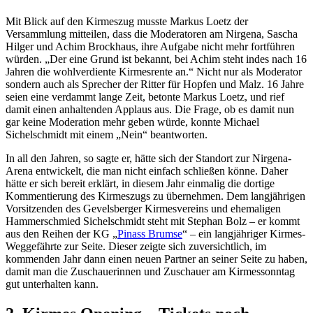
Mit Blick auf den Kirmeszug musste Markus Loetz der
Versammlung mitteilen, dass die Moderatoren am Nirgena, Sascha
Hilger und Achim Brockhaus, ihre Aufgabe nicht mehr fortführen
würden. „Der eine Grund ist bekannt, bei Achim steht indes nach 16
Jahren die wohlverdiente Kirmesrente an.“ Nicht nur als Moderator
sondern auch als Sprecher der Ritter für Hopfen und Malz. 16 Jahre
seien eine verdammt lange Zeit, betonte Markus Loetz, und rief
damit einen anhaltenden Applaus aus. Die Frage, ob es damit nun
gar keine Moderation mehr geben würde, konnte Michael
Sichelschmidt mit einem „Nein“ beantworten.
In all den Jahren, so sagte er, hätte sich der Standort zur Nirgena-
Arena entwickelt, die man nicht einfach schließen könne. Daher
hätte er sich bereit erklärt, in diesem Jahr einmalig die dortige
Kommentierung des Kirmeszugs zu übernehmen. Dem langjährigen
Vorsitzenden des Gevelsberger Kirmesvereins und ehemaligen
Hammerschmied Sichelschmidt steht mit Stephan Bolz – er kommt
aus den Reihen der KG „
Pinass Brumse
“ – ein langjähriger Kirmes-
Weggefährte zur Seite. Dieser zeigte sich zuversichtlich, im
kommenden Jahr dann einen neuen Partner an seiner Seite zu haben,
damit man die Zuschauerinnen und Zuschauer am Kirmessonntag
gut unterhalten kann.