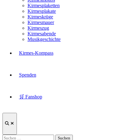
Kirmesplaketten
Kirmesplakate
Kirmeskrüge
Kirmesmauer
Kirmeszug
Kirmesabende
Musikgeschichte
Kirmes-Kompass
Spenden
🛒 Fanshop
Suche
öffnen
Suchen