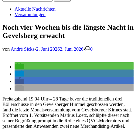
nach:
Veröffentlicht
Aktuelle Nachrichten
in
Versammlungen
Noch vier Wochen bis die längste Nacht in
Gevelsberg erwacht
von
André Sicks
•
2. Juni 2026
2. Juni 2026
•
0
Freitagabend 19:04 Uhr – 28 Tage bevor die traditionellen drei
Böllerschüsse in den Gevelsberger Himmel geschossen werden,
fand die letzte Monatsversammlung vom Gevelsberger Kirmes statt.
Eröffnet vom 1. Vorsitzenden Markus Loetz, schlüpfte dieser nach
seiner Begrüßung prompt in die Rolle eines QVC-Moderators und
präsentierte den Anwesenden zwei neue Merchandising-Artikel.