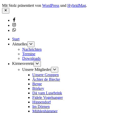
Mit Stolz präsentiert von
WordPress
und
HybridMag
.
Schließen
Facebook
Instagram
Whatsapp
Start
Untermenü
Aktuelles
anzeigen
Nachrichten
Termine
Downloads
Untermenü
Kirmesverein
anzeigen
Untermenü
Unsere Mitglieder
anzeigen
Unsere Gruppen
Ächter de Biecke
Berge
Börkey
Dä vam Lusebrink
Fidele Vogelsanger
Hippendorf
Im Dörnen
Mühlenhämmer