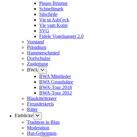
Pinass Brumse
Schnellmark
Silschede
Vie ut Asbi´eck
Vie vam Kopp
SVG
Fidele Vogelsanger 2.0
Vorstand
Präsidium
Hammerschmied
Dorfschulze
Zugleitung
Untermenü
BWA
anzeigen
BWA Mitglieder
BWA Grundsätze
BWA-Tour 2018
BWA-Tour 2012
Blaukittelträger
Freundeskreis
Ritter
Untermenü
Einblicke
anzeigen
Tradition in Blau
Moderation
Hut-Geheimnis