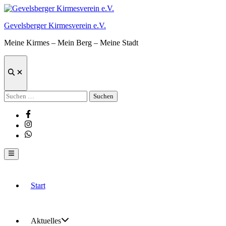
Zum
Inhalt
Gevelsberger Kirmesverein e.V.
springen
Meine Kirmes – Mein Berg – Meine Stadt
Suche
öffnen
Suchen
nach:
Facebook
Instagram
Whatsapp
Hauptmenü
Start
Aktuelles