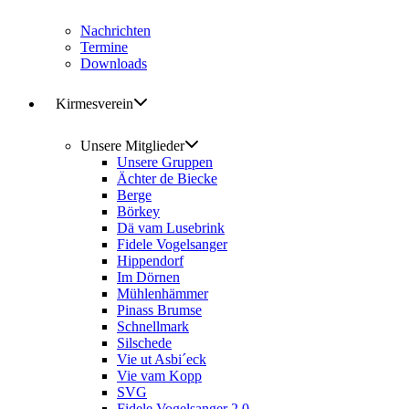
Nachrichten
Termine
Downloads
Kirmesverein
Unsere Mitglieder
Unsere Gruppen
Ächter de Biecke
Berge
Börkey
Dä vam Lusebrink
Fidele Vogelsanger
Hippendorf
Im Dörnen
Mühlenhämmer
Pinass Brumse
Schnellmark
Silschede
Vie ut Asbi´eck
Vie vam Kopp
SVG
Fidele Vogelsanger 2.0