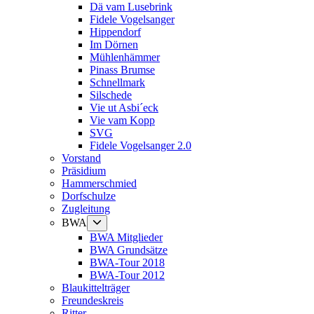
Dä vam Lusebrink
Fidele Vogelsanger
Hippendorf
Im Dörnen
Mühlenhämmer
Pinass Brumse
Schnellmark
Silschede
Vie ut Asbi´eck
Vie vam Kopp
SVG
Fidele Vogelsanger 2.0
Vorstand
Präsidium
Hammerschmied
Dorfschulze
Zugleitung
Untermenü
BWA
anzeigen
BWA Mitglieder
BWA Grundsätze
BWA-Tour 2018
BWA-Tour 2012
Blaukittelträger
Freundeskreis
Ritter