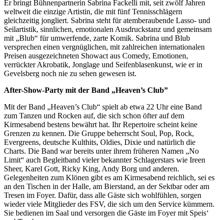
Er bringt Bühnenpartnerin Sabrina Fackelli mit, seit zwölf Jahren
weltweit die einzige Artistin, die mit fünf Tennisschlägern
gleichzeitig jongliert. Sabrina steht für atemberaubende Lasso- und
Seilartistik, sinnlichen, emotionalen Ausdruckstanz und gemeinsam
mit „Blub“ für umwerfende, zarte Komik. Sabrina und Blub
versprechen einen vergnüglichen, mit zahlreichen internationalen
Preisen ausgezeichneten Showact aus Comedy, Emotionen,
verrückter Akrobatik, Jonglage und Seifenblasenkunst, wie er in
Gevelsberg noch nie zu sehen gewesen ist.
After-Show-Party mit der Band „Heaven’s Club”
Mit der Band „Heaven’s Club“ spielt ab etwa 22 Uhr eine Band
zum Tanzen und Rocken auf, die sich schon öfter auf dem
Kirmesabend bestens bewährt hat. Ihr Repertoire scheint keine
Grenzen zu kennen. Die Gruppe beherrscht Soul, Pop, Rock,
Evergreens, deutsche Kulthits, Oldies, Dixie und natürlich die
Charts. Die Band war bereits unter ihrem früheren Namen „No
Limit“ auch Begleitband vieler bekannter Schlagerstars wie Ireen
Sheer, Karel Gott, Ricky King, Andy Borg und anderen.
Gelegenheiten zum Klönen gibt es am Kirmesabend reichlich, sei es
an den Tischen in der Halle, am Bierstand, an der Sektbar oder am
Tresen im Foyer. Dafür, dass alle Gäste sich wohlfühlen, sorgen
wieder viele Mitglieder des FSV, die sich um den Service kümmern.
Sie bedienen im Saal und versorgen die Gäste im Foyer mit Speis‘