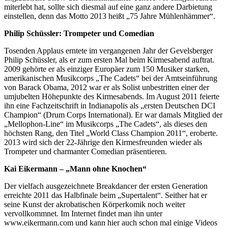
miterlebt hat, sollte sich diesmal auf eine ganz andere Darbietung
einstellen, denn das Motto 2013 heißt „75 Jahre Mühlenhämmer“.
Philip Schüssler: Trompeter und Comedian
Tosenden Applaus erntete im vergangenen Jahr der Gevelsberger
Philip Schüssler, als er zum ersten Mal beim Kirmesabend auftrat.
2009 gehörte er als einziger Europäer zum 150 Musiker starken,
amerikanischen Musikcorps „The Cadets“ bei der Amtseinführung
von Barack Obama, 2012 war er als Solist unbestritten einer der
umjubelten Höhepunkte des Kirmesabends. Im August 2011 feierte
ihn eine Fachzeitschrift in Indianapolis als „ersten Deutschen DCI
Champion“ (Drum Corps International). Er war damals Mitglied der
„Mellophon-Line“ im Musikcorps „The Cadets“, als dieses den
höchsten Rang, den Titel „World Class Champion 2011“, eroberte.
2013 wird sich der 22-Jährige den Kirmesfreunden wieder als
Trompeter und charmanter Comedian präsentieren.
Kai Eikermann – „Mann ohne Knochen“
Der vielfach ausgezeichnete Breakdancer der ersten Generation
erreichte 2011 das Halbfinale beim „Supertalent“. Seither hat er
seine Kunst der akrobatischen Körperkomik noch weiter
vervollkommnet. Im Internet findet man ihn unter
www.eikermann.com und kann hier auch schon mal einige Videos