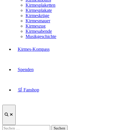
Kirmesplaketten
Kirmesplakate
Kirmeskrüge
Kirmesmauer
Kirmeszug
Kirmesabende
Musikgeschichte
Kirmes-Kompass
Spenden
🛒 Fanshop
Suche
öffnen
Suchen