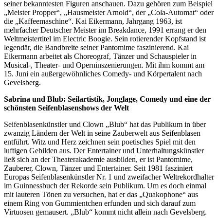
seiner bekanntesten Figuren anschauen. Dazu gehören zum Beispiel
„Meister Propper“, „Hausmeister Arnold“, der „Cola-Automat“ oder
die „Kaffeemaschine“. Kai Eikermann, Jahrgang 1963, ist
mehrfacher Deutscher Meister im Breakdance, 1991 errang er den
Weltmeistertitel im Electric Boogie. Sein rotierender Kopfstand ist
legendär, die Bandbreite seiner Pantomime faszinierend. Kai
Eikermann arbeitet als Choreograf, Tänzer und Schauspieler in
Musical-, Theater- und Operninszenierungen. Mit ihm kommt am
15. Juni ein außergewöhnliches Comedy- und Körpertalent nach
Gevelsberg.
Sabrina und Blub: Seilartistik, Jonglage, Comedy und eine der
schönsten Seifenblasenshows der Welt
Seifenblasenkünstler und Clown „Blub“ hat das Publikum in über
zwanzig Ländern der Welt in seine Zauberwelt aus Seifenblasen
entführt. Witz und Herz zeichnen sein poetisches Spiel mit den
luftigen Gebilden aus. Der Entertainer und Unterhaltungskünstler
ließ sich an der Theaterakademie ausbilden, er ist Pantomime,
Zauberer, Clown, Tänzer und Entertainer. Seit 1981 fasziniert
Europas Seifenblasenkünstler Nr. 1 und zweifacher Weltrekordhalter
im Guinnessbuch der Rekorde sein Publikum. Um es doch einmal
mit lauteren Tönen zu versuchen, hat er das „Quakophone“ aus
einem Ring von Gummientchen erfunden und sich darauf zum
Virtuosen gemausert. „Blub“ kommt nicht allein nach Gevelsberg.