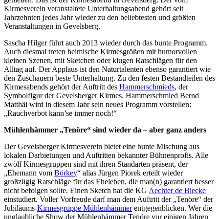
Kirmesverein veranstaltete Unterhaltungsabend gehört seit
Jahrzehnten jedes Jahr wieder zu den beliebtesten und größten
Veranstaltungen in Gevelsberg.
Sascha Hilger führt auch 2013 wieder durch das bunte Programm.
Auch diesmal treten heimische Kirmesgrößen mit humorvollen
kleinen Szenen, mit Sketchen oder klugen Ratschlägen für den
Alltag auf. Der Applaus ist den Naturtalenten ebenso garantiert wie
den Zuschauern beste Unterhaltung. Zu den festen Bestandteilen des
Kirmesabends gehört der Auftritt des
Hammerschmieds
, der
Symbolfigur der Gevelsberger Kirmes. Hammerschmied Bernd
Matthäi wird in diesem Jahr sein neues Programm vorstellen:
„Rauchverbot kann’se immer noch!“
Mühlenhämmer „Tenöre“ sind wieder da – aber ganz anders
Der Gevelsberger Kirmesverein bietet eine bunte Mischung aus
lokalen Darbietungen und Auftritten bekannter Bühnenprofis. Alle
zwölf Kirmesgruppen sind mit ihren Standarten präsent, der
„Ehemann vom
Börkey
“ alias Jürgen Piorek erteilt wieder
großzügig Ratschläge für das Eheleben, die man(n) garantiert besser
nicht befolgen sollte. Einen Sketch hat die KG
Aechter de Biecke
einstudiert. Voller Vorfreude darf man dem Auftritt der „Tenöre“ der
Jubiläums-
Kirmesgruppe Mühlenhämmer
entgegenblicken. Wer die
unglaubliche Show der Mühlenhämmer Tenöre vor einigen Jahren