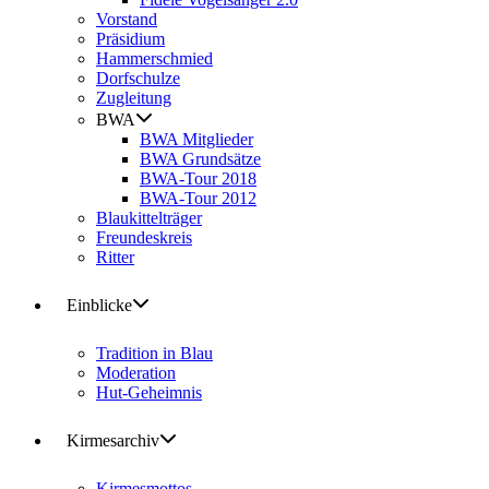
Vorstand
Präsidium
Hammerschmied
Dorfschulze
Zugleitung
BWA
BWA Mitglieder
BWA Grundsätze
BWA-Tour 2018
BWA-Tour 2012
Blaukittelträger
Freundeskreis
Ritter
Einblicke
Tradition in Blau
Moderation
Hut-Geheimnis
Kirmesarchiv
Kirmesmottos