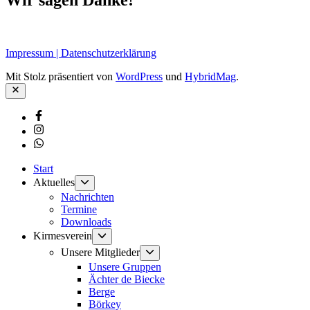
Impressum | Datenschutzerklärung
Mit Stolz präsentiert von
WordPress
und
HybridMag
.
Schließen
Facebook
Instagram
Whatsapp
Start
Untermenü
Aktuelles
anzeigen
Nachrichten
Termine
Downloads
Untermenü
Kirmesverein
anzeigen
Untermenü
Unsere Mitglieder
anzeigen
Unsere Gruppen
Ächter de Biecke
Berge
Börkey