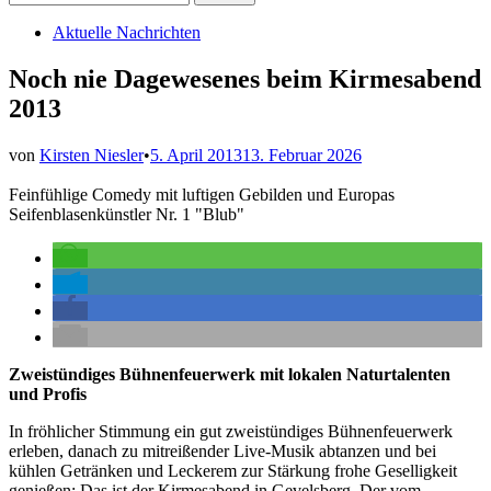
nach:
Veröffentlicht
Aktuelle Nachrichten
in
Noch nie Dagewesenes beim Kirmesabend
2013
von
Kirsten Niesler
•
5. April 2013
13. Februar 2026
Feinfühlige Comedy mit luftigen Gebilden und Europas
Seifenblasenkünstler Nr. 1 "Blub"
Zweistündiges Bühnenfeuerwerk mit lokalen Naturtalenten
und Profis
In fröhlicher Stimmung ein gut zweistündiges Bühnenfeuerwerk
erleben, danach zu mitreißender Live-Musik abtanzen und bei
kühlen Getränken und Leckerem zur Stärkung frohe Geselligkeit
genießen: Das ist der Kirmesabend in Gevelsberg. Der vom