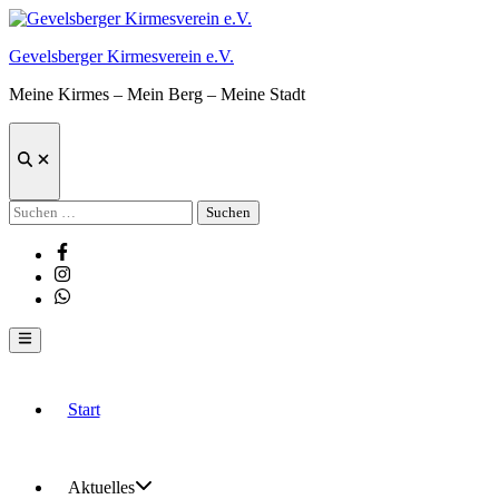
Zum
Inhalt
Gevelsberger Kirmesverein e.V.
springen
Meine Kirmes – Mein Berg – Meine Stadt
Suche
öffnen
Suchen
nach:
Facebook
Instagram
Whatsapp
Hauptmenü
Start
Aktuelles