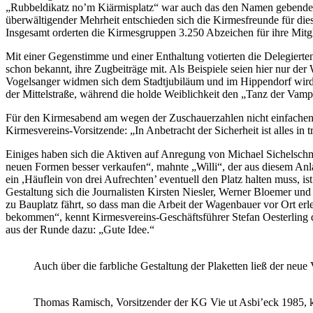
„Rubbeldikatz no’m Kiärmisplatz“ war auch das den Namen gebende T
überwältigender Mehrheit entschieden sich die Kirmesfreunde für die
Insgesamt orderten die Kirmesgruppen 3.250 Abzeichen für ihre Mitg
Mit einer Gegenstimme und einer Enthaltung votierten die Delegierte
schon bekannt, ihre Zugbeiträge mit. Als Beispiele seien hier nur d
Vogelsanger widmen sich dem Stadtjubiläum und im Hippendorf wird
der Mittelstraße, während die holde Weiblichkeit den „Tanz der Vampi
Für den Kirmesabend am wegen der Zuschauerzahlen nicht einfachen
Kirmesvereins-Vorsitzende: „In Anbetracht der Sicherheit ist alles i
Einiges haben sich die Aktiven auf Anregung von Michael Sichelschm
neuen Formen besser verkaufen“, mahnte „Willi“, der aus diesem Anlas
ein ,Häuflein von drei Aufrechten’ eventuell den Platz halten muss, i
Gestaltung sich die Journalisten Kirsten Niesler, Werner Bloemer un
zu Bauplatz fährt, so dass man die Arbeit der Wagenbauer vor Ort er
bekommen“, kennt Kirmesvereins-Geschäftsführer Stefan Oesterling d
aus der Runde dazu: „Gute Idee.“
Auch über die farbliche Gestaltung der Plaketten ließ der neu
Thomas Ramisch, Vorsitzender der KG Vie ut Asbi’eck 1985, k