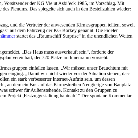
 Vorsitzender der KG Vie ut Asbi’eck 1985, im Vorschlag. Mit
 des Plenums. Das spiegelte sich auch in den Bestellzahlen wieder:
zug, und die Vertreter der anwesenden Kirmesgruppen teilten, soweit
egas“ auf dem Fahrzeug der KG Börkey genannt. Die Fidelen
hämmer
startet das „Raumschiff Surprise“ in die unendlichen Weiten
emeldet. „Das Haus muss ausverkauft sein“, forderte der
splan vereinbart, der 720 Plätze im Innenraum vorsieht.
Kirmesgruppen einfallen lassen. „Wir müssen unser Brauchtum mit
en einging: „Damit wir nicht wieder vor der Situation stehen, dass
len ein stark verbesserter Internet-Auftritt sein, um dessen
acht, an dem ein Bus auf das Kirmestreiben Neugierige von Bauplatz
l etwas schwer für Außenstehende, Kontakt zu den Gruppen zu
esem Projekt ,Festzuggestaltung hautnah’.“ Der spontane Kommentar