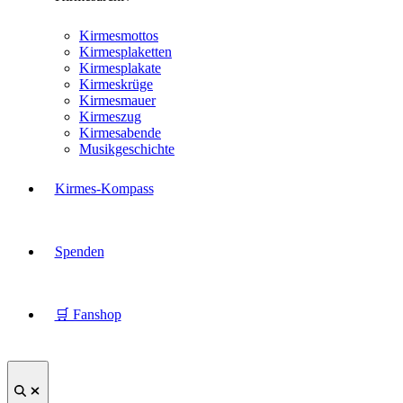
Kirmesmottos
Kirmesplaketten
Kirmesplakate
Kirmeskrüge
Kirmesmauer
Kirmeszug
Kirmesabende
Musikgeschichte
Kirmes-Kompass
Spenden
🛒 Fanshop
Suche