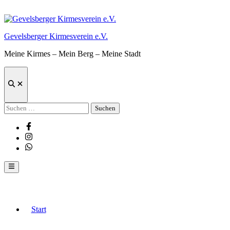
Zum
Inhalt
springen
Gevelsberger Kirmesverein e.V.
Meine Kirmes – Mein Berg – Meine Stadt
Suche
öffnen
Suchen
nach:
Facebook
Instagram
Whatsapp
Hauptmenü
Start