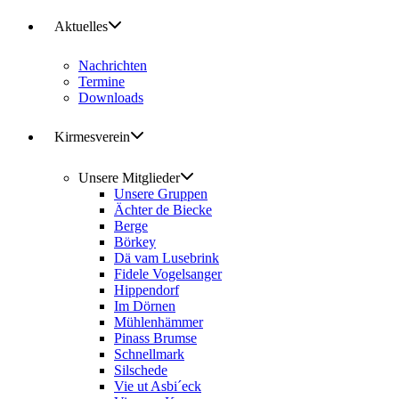
Aktuelles
Nachrichten
Termine
Downloads
Kirmesverein
Unsere Mitglieder
Unsere Gruppen
Ächter de Biecke
Berge
Börkey
Dä vam Lusebrink
Fidele Vogelsanger
Hippendorf
Im Dörnen
Mühlenhämmer
Pinass Brumse
Schnellmark
Silschede
Vie ut Asbi´eck