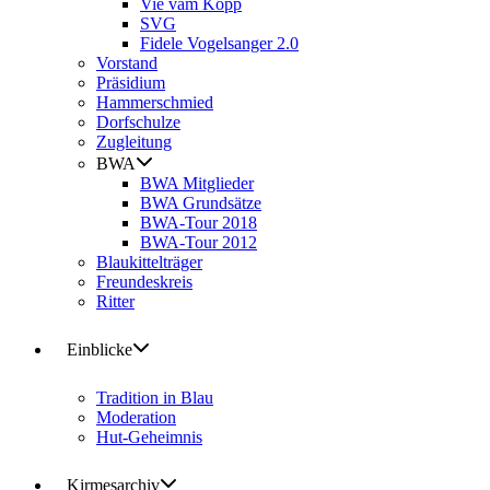
Vie vam Kopp
SVG
Fidele Vogelsanger 2.0
Vorstand
Präsidium
Hammerschmied
Dorfschulze
Zugleitung
BWA
BWA Mitglieder
BWA Grundsätze
BWA-Tour 2018
BWA-Tour 2012
Blaukittelträger
Freundeskreis
Ritter
Einblicke
Tradition in Blau
Moderation
Hut-Geheimnis
Kirmesarchiv