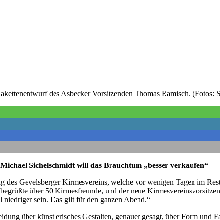
lakettenentwurf des Asbecker Vorsitzenden Thomas Ramisch. (Fotos: S
n Michael Sichelschmidt will das Brauchtum „besser verkaufen“
ng des Gevelsberger Kirmesvereins, welche vor wenigen Tagen im Resta
 begrüßte über 50 Kirmesfreunde, und der neue Kirmesvereinsvorsitze
 niedriger sein. Das gilt für den ganzen Abend.“
eidung über künstlerisches Gestalten, genauer gesagt, über Form und F