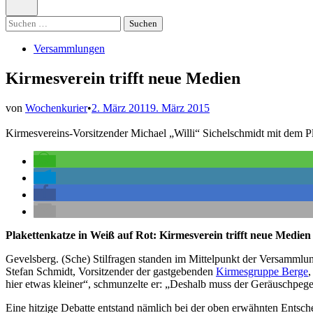
öffnen
Suchen
nach:
Veröffentlicht
Versammlungen
in
Kirmesverein trifft neue Medien
von
Wochenkurier
•
2. März 2011
9. März 2015
Kirmesvereins-Vorsitzender Michael „Willi“ Sichelschmidt mit dem P
Plakettenkatze in Weiß auf Rot: Kirmesverein trifft neue Medie
Gevelsberg. (Sche) Stilfragen standen im Mittelpunkt der Versammlu
Stefan Schmidt, Vorsitzender der gastgebenden
Kirmesgruppe Berge
,
hier etwas kleiner“, schmunzelte er: „Deshalb muss der Geräuschpegel
Eine hitzige Debatte entstand nämlich bei der oben erwähnten Entsch