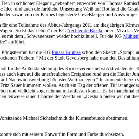
ier, in schlichter Eleganz „nebenher“ entworfen von Thomas Ramisch,
se Idee, und auch die farbliche Umsetzung Weiß auf Rot fand die Gnade
lieder sowie von der Kirmes begeisterte Gevelsberger und Auswärtige.
n für eine Teilnahme des Abitur-Jahrgangs 2011 am diesjährigen Kirmes
er Wagen „So ist das Leben“ der KG
Aechter de Biecke
oder „Viva las V
 es mit dem „Schwanensee“ wieder hochkulturell. Für die KG
Mühlen
re“ aufführt.
 Pfingsttermin hat die KG
Pinass Brumse
schon den Sketch „Stomp“ ang
n trockenen Tüchern.“ Mit der Stadt Gevelsberg habe man den Bestuhlung
idt für die Außendarstellung des Kirmesvereins nebst Aktivitäten der 
s auch kurz auf die unerfreulichen Ereignisse rund um die Haufer Jung
st auf Nachwuchswerbung höchster Wert zu legen.“ Instrumente hierzu sol
d Fritz Sauer kümmern wollen. Auch ein Tag der offenen Tür ist anged
leben und vielleicht sogar einmal mit anfassen kann. „Es ist manchma
en teilweise rauen Charme der Westfalen: „Deshalb bieten wir mit di
e Vorsitzende Michael Sichelschmidt die Kirmesfreunde abstimmen.
onnte sich mit seinem Entwurf in Form und Farbe durchsetzen.