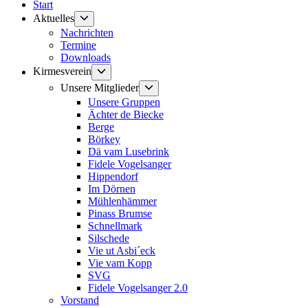
Start
Untermenü
Aktuelles
anzeigen
Nachrichten
Termine
Downloads
Untermenü
Kirmesverein
anzeigen
Untermenü
Unsere Mitglieder
anzeigen
Unsere Gruppen
Ächter de Biecke
Berge
Börkey
Dä vam Lusebrink
Fidele Vogelsanger
Hippendorf
Im Dörnen
Mühlenhämmer
Pinass Brumse
Schnellmark
Silschede
Vie ut Asbi´eck
Vie vam Kopp
SVG
Fidele Vogelsanger 2.0
Vorstand