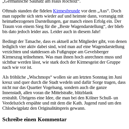
„Germanische Sauhatz am Haus Rocholz“.
Oftmals standen die fidelen
Kirmesfreunde
vor dem „Aus“. Doch
man rappelte sich stets wieder auf und heimste dann, vorrangig mit
heimatbezogenen Darstellungen, gar manch einen Erfolg ein. Der
Traum von einem Sieg für die „Beste Wagendarstellung“, der blieb
bis dato jedoch leider aus. Leider auch in diesem Jahr!
Bedingt der Tatsache, dass es aktuell acht Mitglieder gibt, von denen
lediglich vier aktiv dabei sind, wird man auf eine Wagendarstellung
verzichten und stattdessen als Fußgruppe am Gevelsberger
Kirmeszug teilnehmen. Was man ihnen hoch anrechnen muss und
sichtbar werden lässt, wie stark doch der Kirmesgeist der Gruppe
nach wie vor ist.
Als fröhliche „Wischmops“ wollen sie am letzten Sonntag im Juni
kreuz und quer durch die Stadt wedeln und dafür Sorge tragen, dass
nicht nur das Quartier Vogelsang, sondern auch die ganze
Innenstadt, allen voran die Mittelstraße, blitzblank
erstrahlt. Übrigens eine Idee, die man bei den Kölner Schull- un
Veedelszöch erspähte und mit dem die Kath. Jugend rund um den
Chlodwigplatz den Originalitätspreis gewann.
Schreibe einen Kommentar