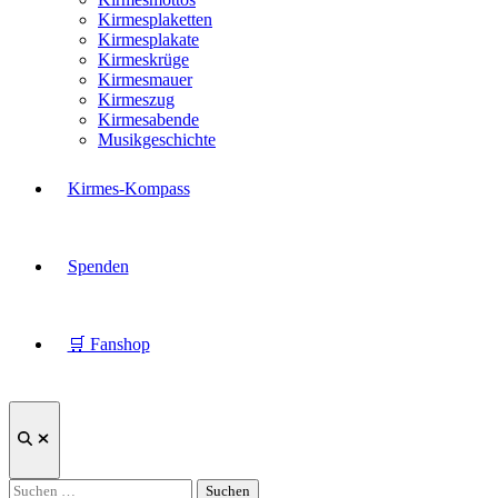
Kirmesplaketten
Kirmesplakate
Kirmeskrüge
Kirmesmauer
Kirmeszug
Kirmesabende
Musikgeschichte
Kirmes-Kompass
Spenden
🛒 Fanshop
Suche
öffnen
Suchen