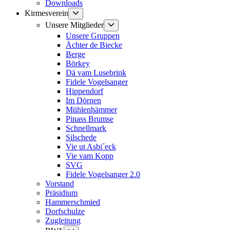
Downloads
Untermenü
Kirmesverein
anzeigen
Untermenü
Unsere Mitglieder
anzeigen
Unsere Gruppen
Ächter de Biecke
Berge
Börkey
Dä vam Lusebrink
Fidele Vogelsanger
Hippendorf
Im Dörnen
Mühlenhämmer
Pinass Brumse
Schnellmark
Silschede
Vie ut Asbi´eck
Vie vam Kopp
SVG
Fidele Vogelsanger 2.0
Vorstand
Präsidium
Hammerschmied
Dorfschulze
Zugleitung