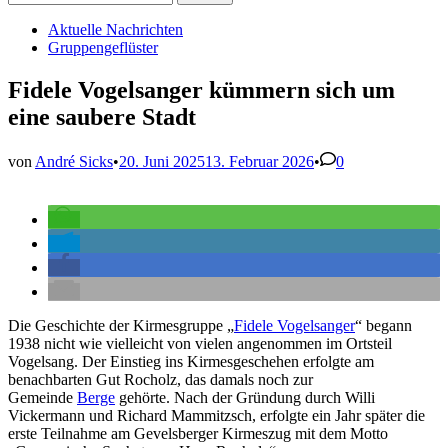
nach:
Veröffentlicht
Aktuelle Nachrichten
in
Gruppengeflüster
Fidele Vogelsanger kümmern sich um
eine saubere Stadt
von
André Sicks
•
20. Juni 2025
13. Februar 2026
•
0
Die Geschichte der Kirmesgruppe „
Fidele Vogelsanger
“ begann
1938 nicht wie vielleicht von vielen angenommen im Ortsteil
Vogelsang. Der Einstieg ins Kirmesgeschehen erfolgte am
benachbarten Gut Rocholz, das damals noch zur
Gemeinde
Berge
gehörte. Nach der Gründung durch Willi
Vickermann und Richard Mammitzsch, erfolgte ein Jahr später die
erste Teilnahme am Gevelsberger Kirmeszug mit dem Motto