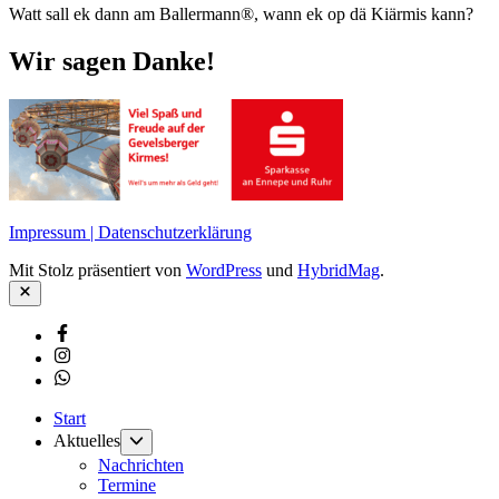
Watt sall ek dann am Ballermann®, wann ek op dä Kiärmis kann?
Wir sagen Danke!
Impressum | Datenschutzerklärung
Mit Stolz präsentiert von
WordPress
und
HybridMag
.
Schließen
Facebook
Instagram
Whatsapp
Start
Untermenü
Aktuelles
anzeigen
Nachrichten
Termine