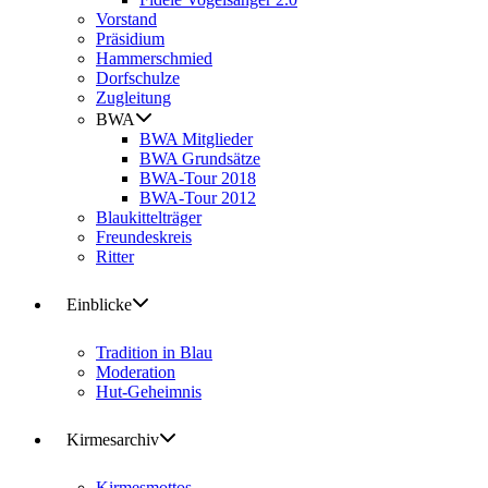
Vorstand
Präsidium
Hammerschmied
Dorfschulze
Zugleitung
BWA
BWA Mitglieder
BWA Grundsätze
BWA-Tour 2018
BWA-Tour 2012
Blaukittelträger
Freundeskreis
Ritter
Einblicke
Tradition in Blau
Moderation
Hut-Geheimnis
Kirmesarchiv
Kirmesmottos