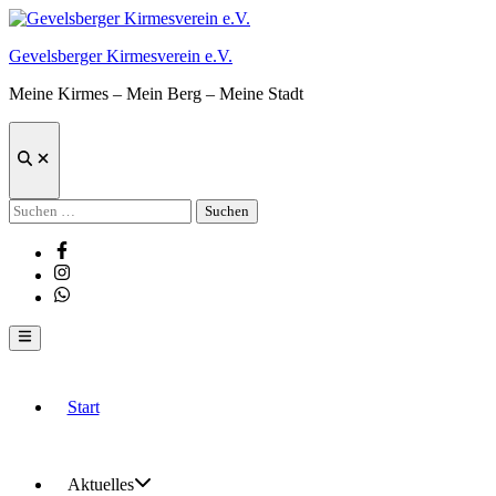
Zum
Inhalt
Gevelsberger Kirmesverein e.V.
springen
Meine Kirmes – Mein Berg – Meine Stadt
Suche
öffnen
Suchen
nach:
Facebook
Instagram
Whatsapp
Hauptmenü
Start
Aktuelles