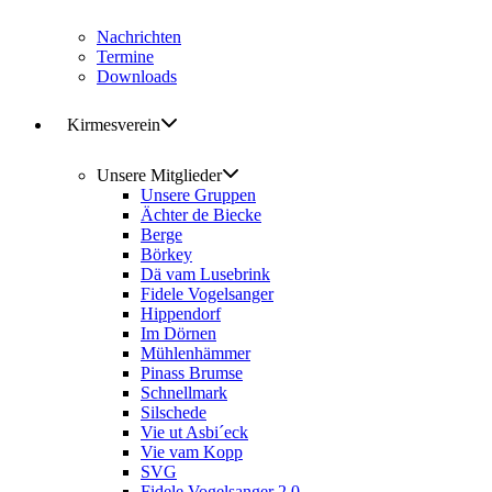
Nachrichten
Termine
Downloads
Kirmesverein
Unsere Mitglieder
Unsere Gruppen
Ächter de Biecke
Berge
Börkey
Dä vam Lusebrink
Fidele Vogelsanger
Hippendorf
Im Dörnen
Mühlenhämmer
Pinass Brumse
Schnellmark
Silschede
Vie ut Asbi´eck
Vie vam Kopp
SVG
Fidele Vogelsanger 2.0