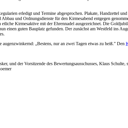
egularien erledigt und Termine abgesprochen. Plakate, Handzettel und 
nd Abbau und Ordnungsdienste für den Kirmesabend entgegen genomme
liche Kirmesaktive mit der Ehrennadel ausgezeichnet. Die Goldjubila
un einen guten Bauplatz gefunden. Der zunächst am Westfeld ins Auge g
es.
ake augenzwinkernd: „Bestens, nur an zwei Tagen etwas zu heiß.” Den
K
er, und der Vorsitzende des Bewertungsausschusses, Klaus Schulte, st
loemer