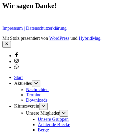
Wir sagen Danke!
Impressum | Datenschutzerklärung
Mit Stolz präsentiert von
WordPress
und
HybridMag
.
Schließen
Facebook
Instagram
Whatsapp
Start
Untermenü
Aktuelles
anzeigen
Nachrichten
Termine
Downloads
Untermenü
Kirmesverein
anzeigen
Untermenü
Unsere Mitglieder
anzeigen
Unsere Gruppen
Ächter de Biecke
Berge