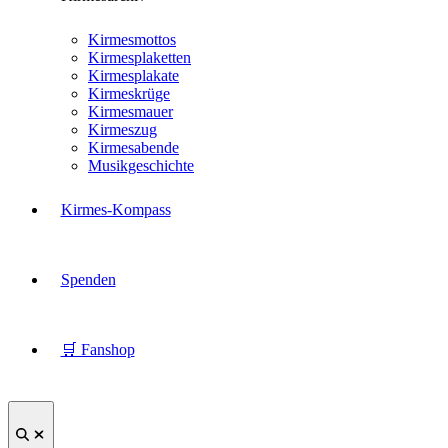
Kirmesmottos
Kirmesplaketten
Kirmesplakate
Kirmeskrüge
Kirmesmauer
Kirmeszug
Kirmesabende
Musikgeschichte
Kirmes-Kompass
Spenden
🛒 Fanshop
Suche