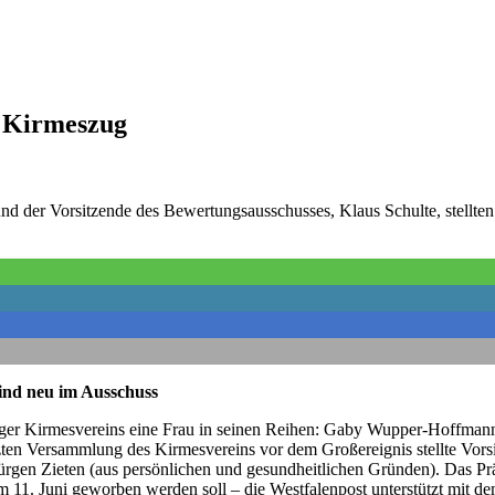
n Kirmeszug
d der Vorsitzende des Bewertungsausschusses, Klaus Schulte, stellten
nd neu im Ausschuss
erger Kirmesvereins eine Frau in seinen Reihen: Gaby Wupper-Hoffm
en Versammlung des Kirmesvereins vor dem Großereignis stellte Vorsit
rgen Zieten (aus persönlichen und gesundheitlichen Gründen). Das Prä
m 11. Juni geworben werden soll – die Westfalenpost unterstützt mit d