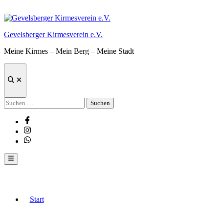
Zum
Inhalt
springen
Gevelsberger Kirmesverein e.V.
Meine Kirmes – Mein Berg – Meine Stadt
Suche
öffnen
Suchen
nach:
Facebook
Instagram
Whatsapp
Hauptmenü
Start