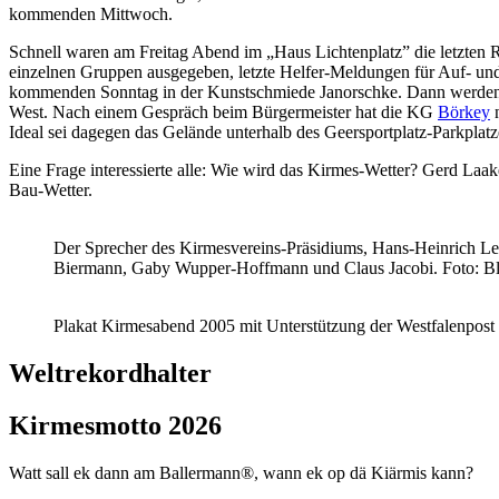
kommenden Mittwoch.
Schnell waren am Freitag Abend im „Haus Lichtenplatz” die letzten R
einzelnen Gruppen ausgegeben, letzte Helfer-Meldungen für Auf- u
kommenden Sonntag in der Kunstschmiede Janorschke. Dann werden et
West. Nach einem Gespräch beim Bürgermeister hat die KG
Börkey
n
Ideal sei dagegen das Gelände unterhalb des Geersportplatz-Parkplatz
Eine Frage interessierte alle: Wie wird das Kirmes-Wetter? Gerd La
Bau-Wetter.
Der Sprecher des Kirmesvereins-Präsidiums, Hans-Heinrich Lesk
Biermann, Gaby Wupper-Hoffmann und Claus Jacobi. Foto: B
Plakat Kirmesabend 2005 mit Unterstützung der Westfalenpost
Weltrekordhalter
Kirmesmotto 2026
Watt sall ek dann am Ballermann®, wann ek op dä Kiärmis kann?