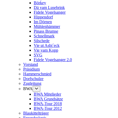
Börkey
Dä vam Lusebrink
Fidele Vogelsanger
Hippendorf
Im Dörnen
Mühlenhämmer
Pinass Brumse
Schnellmark
Silschede
Vie ut Asbi´eck
Vie vam Kopp
SVG
Fidele Vogelsanger 2.0
Vorstand
Präsidium
Hammerschmied
Dorfschulze
Zugleitung
Untermenü
BWA
anzeigen
BWA Mitglieder
BWA Grundsätze
BWA-Tour 2018
BWA-Tour 2012
Blaukittelträger
Freundeskreis