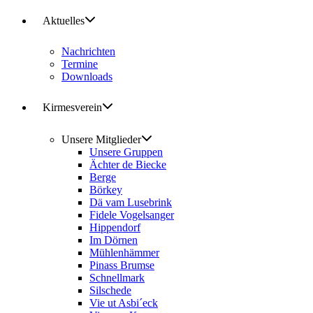
Aktuelles
Nachrichten
Termine
Downloads
Kirmesverein
Unsere Mitglieder
Unsere Gruppen
Ächter de Biecke
Berge
Börkey
Dä vam Lusebrink
Fidele Vogelsanger
Hippendorf
Im Dörnen
Mühlenhämmer
Pinass Brumse
Schnellmark
Silschede
Vie ut Asbi´eck