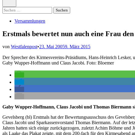
öffnen
Suchen
nach:
Veröffentlicht
Versammlungen
in
Erstmals bewertet nun auch eine Frau de
von
Westfalenpost
•
23. Mai 2005
9. März 2015
Der Sprecher des Kirmesvereins-Präsidiums, Hans-Heinrich Lesker, un
Gaby Wupper-Hoffmann und Claus Jacobi. Foto: Bloemer
Gaby Wupper-Hoffmann, Claus Jacobi und Thomas Biermann si
Gevelsberg (bl) Erstmals hat der Bewertungsausschuss des Gevelsb
Claus Jacobi und Sparkassenvorstand Thomas Biermann. Auf der letzt
Jahren hatten sich einige zurückgezogen, zuletzt Achim Böhme und Jü
als Laake das Plakat zeigte, mit dem 200-fach für den Kirmesabend a