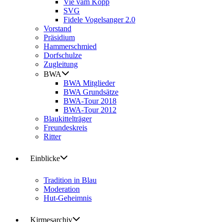
Vie vam Kopp
SVG
Fidele Vogelsanger 2.0
Vorstand
Präsidium
Hammerschmied
Dorfschulze
Zugleitung
BWA
BWA Mitglieder
BWA Grundsätze
BWA-Tour 2018
BWA-Tour 2012
Blaukittelträger
Freundeskreis
Ritter
Einblicke
Tradition in Blau
Moderation
Hut-Geheimnis
Kirmesarchiv