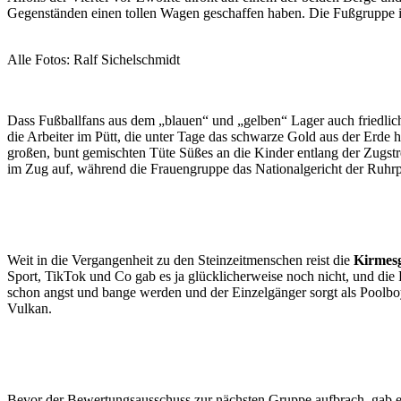
Gegenständen einen tollen Wagen geschaffen haben. Die Fußgruppe ist
Alle Fotos: Ralf Sichelschmidt
Dass Fußballfans aus dem „blauen“ und „gelben“ Lager auch friedlich
die Arbeiter im Pütt, die unter Tage das schwarze Gold aus der Erde ho
großen, bunt gemischten Tüte Süßes an die Kinder entlang der Zugstr
im Zug auf, während die Frauengruppe das Nationalgericht der Ruhrpo
Weit in die Vergangenheit zu den Steinzeitmenschen reist die
Kirmes
Sport, TikTok und Co gab es ja glücklicherweise noch nicht, und di
schon angst und bange werden und der Einzelgänger sorgt als Poolbo
Vulkan.
Bevor der Bewertungsausschuss zur nächsten Gruppe aufbrach, gab es 