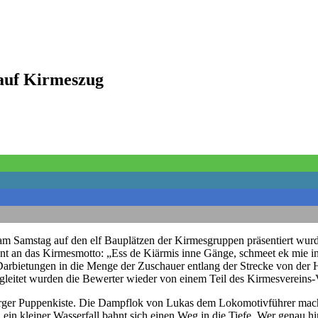
 auf Kirmeszug
am Samstag auf den elf Bauplätzen der Kirmesgruppen präsentiert wurd
hnt an das Kirmesmotto: „Ess de Kiärmis inne Gänge, schmeet ek mie inn
arbietungen in die Menge der Zuschauer entlang der Strecke von der H
egleitet wurden die Bewerter wieder von einem Teil des Kirmesvereins-
ger Puppenkiste. Die Dampflok von Lukas dem Lokomotivführer macht
ein kleiner Wasserfall bahnt sich einen Weg in die Tiefe. Wer genau hin