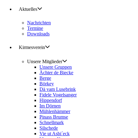
Aktuelles
Nachrichten
Termine
Downloads
Kirmesverein
Unsere Mitglieder
Unsere Gruppen
Ächter de Biecke
Berge
Börkey
Dä vam Lusebrink
Fidele Vogelsanger
Hippendorf
Im Dörnen
Mühlenhämmer
Pinass Brumse
Schnellmark
Silschede
Vie ut Asbi´eck