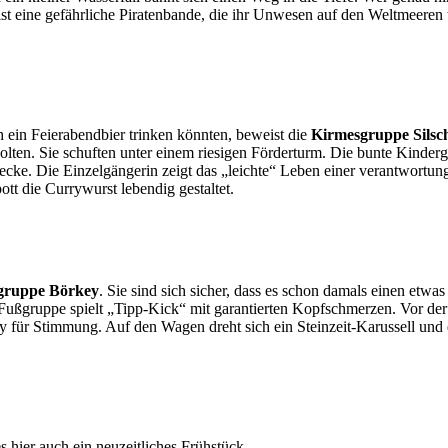
 eine gefährliche Piratenbande, die ihr Unwesen auf den Weltmeeren t
 ein Feierabendbier trinken könnten, beweist die
Kirmesgruppe Silsc
lten. Sie schuften unter einem riesigen Förderturm. Die bunte Kindergru
ecke. Die Einzelgängerin zeigt das „leichte“ Leben einer verantwortun
tt die Currywurst lebendig gestaltet.
gruppe Börkey
. Sie sind sich sicher, dass es schon damals einen et
e Fußgruppe spielt „Tipp-Kick“ mit garantierten Kopfschmerzen. Vor d
y für Stimmung. Auf den Wagen dreht sich ein Steinzeit-Karussell und 
hier auch ein neuzeitliches Frühstück.