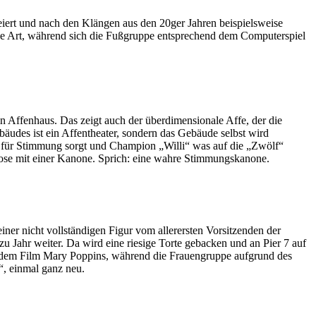
ert und nach den Klängen aus den 20ger Jahren beispielsweise
iche Art, während sich die Fußgruppe entsprechend dem Computerspiel
in Affenhaus. Das zeigt auch der überdimensionale Affe, der die
udes ist ein Affentheater, sondern das Gebäude selbst wird
 für Stimmung sorgt und Champion „Willi“ was auf die „Zwölf“
iose mit einer Kanone. Sprich: eine wahre Stimmungskanone.
ner nicht vollständigen Figur vom allerersten Vorsitzenden der
u Jahr weiter. Da wird eine riesige Torte gebacken und an Pier 7 auf
us dem Film Mary Poppins, während die Frauengruppe aufgrund des
“, einmal ganz neu.