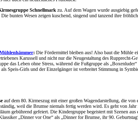
Kirmesgruppe Schnellmark
zu. Auf dem Wagen wurde ausgiebig gefei
ls“. Die bunten Wesen zeigen kuschend, singend und tanzend ihre fröhl
 Mühlenhämmer
:
Die Fördermittel bleiben aus! Also baut die Mühle e
riebenes Karussell und nicht nur die Neugestaltung des Rupprecht-Gebä
uppe das Leben ohne Stress, während die Fußgruppe als „Boxenluder“
ls Speis-Girls und der Einzelgänger ist verbreitet Stimmung in Symb
se
auf dem 80. Kirmeszug mit einer großen Wagendarstellung, die von ei
tändig, weil die Brumse niemals fertig werden wird. Es geht von Jahr z
biläum gebührend gefeiert. Die Kindergruppe begeistert mit Szenen a
lassiker „Dinner vor One“ als „Dinner for Brumse, ihr 90. Geburtstag