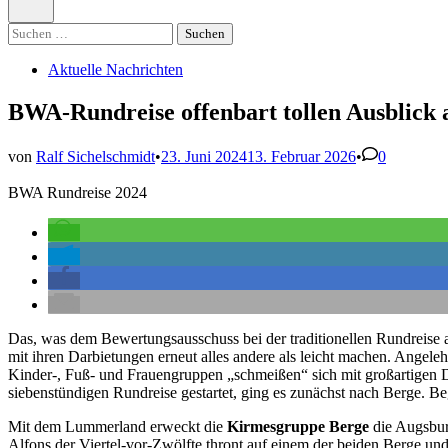
öffnen
Suchen
nach:
Veröffentlicht
Aktuelle Nachrichten
in
BWA-Rundreise offenbart tollen Ausblick
von
Ralf Sichelschmidt
•
23. Juni 2024
13. Februar 2026
•
0
BWA Rundreise 2024
Das, was dem Bewertungsausschuss bei der traditionellen Rundreise 
mit ihren Darbietungen erneut alles andere als leicht machen. Angele
Kinder-, Fuß- und Frauengruppen „schmeißen“ sich mit großartigen D
siebenstündigen Rundreise gestartet, ging es zunächst nach Berge. B
Mit dem Lummerland erweckt die
Kirmesgruppe Berge
die Augsbur
Alfons der Viertel-vor-Zwölfte thront auf einem der beiden Berge und 