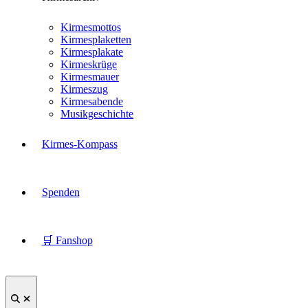
Kirmesmottos
Kirmesplaketten
Kirmesplakate
Kirmeskrüge
Kirmesmauer
Kirmeszug
Kirmesabende
Musikgeschichte
Kirmes-Kompass
Spenden
🛒 Fanshop
Suche