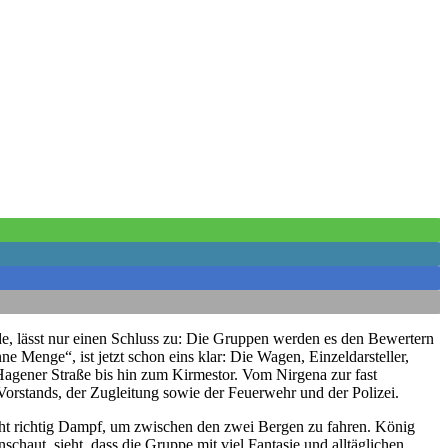
e, lässt nur einen Schluss zu: Die Gruppen werden es den Bewertern
e Menge“, ist jetzt schon eins klar: Die Wagen, Einzeldarsteller,
agener Straße bis hin zum Kirmestor. Vom Nirgena zur fast
Vorstands, der Zugleitung sowie der Feuerwehr und der Polizei.
 richtig Dampf, um zwischen den zwei Bergen zu fahren. König
schaut, sieht, dass die Gruppe mit viel Fantasie und alltäglichen