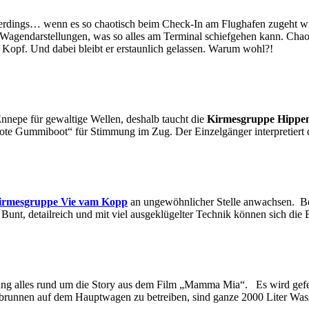
Allerdings… wenn es so chaotisch beim Check-In am Flughafen zugeht w
ei Wagendarstellungen, was so alles am Terminal schiefgehen kann. Cha
 Kopf. Und dabei bleibt er erstaunlich gelassen. Warum wohl?!
nnepe für gewaltige Wellen, deshalb taucht die
Kirmesgruppe Hippe
te Gummiboot“ für Stimmung im Zug. Der Einzelgänger interpretiert d
irmesgruppe Vie vam Kopp
an ungewöhnlicher Stelle anwachsen. Bei 
nt, detailreich und mit viel ausgeklügelter Technik können sich die B
ung alles rund um die Story aus dem Film „Mamma Mia“. Es wird gefei
gbrunnen auf dem Hauptwagen zu betreiben, sind ganze 2000 Liter Was