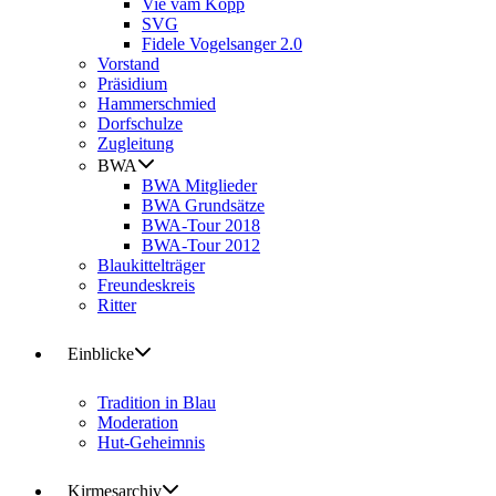
Vie vam Kopp
SVG
Fidele Vogelsanger 2.0
Vorstand
Präsidium
Hammerschmied
Dorfschulze
Zugleitung
BWA
BWA Mitglieder
BWA Grundsätze
BWA-Tour 2018
BWA-Tour 2012
Blaukittelträger
Freundeskreis
Ritter
Einblicke
Tradition in Blau
Moderation
Hut-Geheimnis
Kirmesarchiv