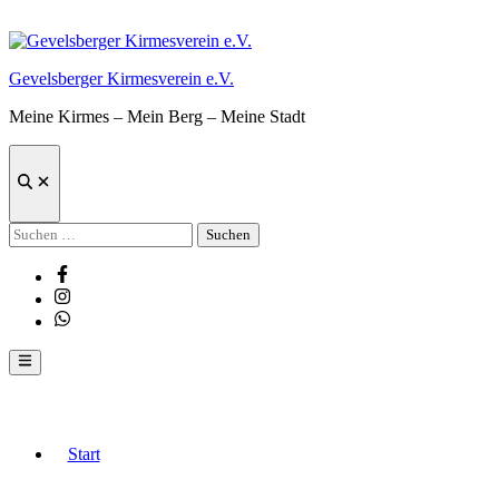
Zum
Inhalt
springen
Gevelsberger Kirmesverein e.V.
Meine Kirmes – Mein Berg – Meine Stadt
Suche
öffnen
Suchen
nach:
Facebook
Instagram
Whatsapp
Hauptmenü
Start