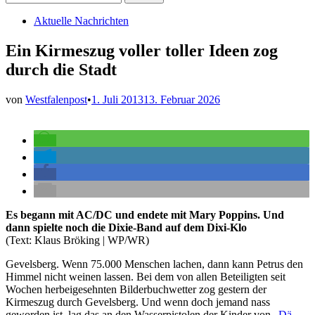
nach:
Veröffentlicht
Aktuelle Nachrichten
in
Ein Kirmeszug voller toller Ideen zog
durch die Stadt
von
Westfalenpost
•
1. Juli 2013
13. Februar 2026
Es begann mit AC/DC und endete mit Mary Poppins. Und
dann spielte noch die Dixie-Band auf dem Dixi-Klo
(Text: Klaus Bröking | WP/WR)
Gevelsberg. Wenn 75.000 Menschen lachen, dann kann Petrus den
Himmel nicht weinen lassen. Bei dem von allen Beteiligten seit
Wochen herbeigesehnten Bilderbuchwetter zog gestern der
Kirmeszug durch Gevelsberg. Und wenn doch jemand nass
geworden ist, lag das an den Wasserpistolen der Kinder von „
Dä