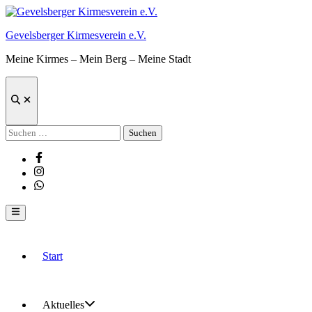
Zum
Inhalt
Gevelsberger Kirmesverein e.V.
springen
Meine Kirmes – Mein Berg – Meine Stadt
Suche
öffnen
Suchen
nach:
Facebook
Instagram
Whatsapp
Hauptmenü
Start
Aktuelles