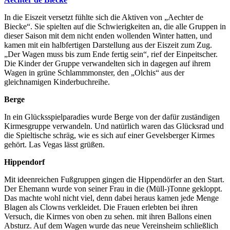
In die Eiszeit versetzt fühlte sich die Aktiven von „Aechter de
Biecke“. Sie spielten auf die Schwierigkeiten an, die alle Gruppen in
dieser Saison mit dem nicht enden wollenden Winter hatten, und
kamen mit ein halbfertigen Darstellung aus der Eiszeit zum Zug.
„Der Wagen muss bis zum Ende fertig sein“, rief der Einpeitscher.
Die Kinder der Gruppe verwandelten sich in dagegen auf ihrem
Wagen in grüne Schlammmonster, den „Olchis“ aus der
gleichnamigen Kinderbuchreihe.
Berge
In ein Glücksspielparadies wurde Berge von der dafür zuständigen
Kirmesgruppe verwandeln. Und natürlich waren das Glücksrad und
die Spieltische schräg, wie es sich auf einer Gevelsberger Kirmes
gehört. Las Vegas lässt grüßen.
Hippendorf
Mit ideenreichen Fußgruppen gingen die Hippendörfer an den Start.
Der Ehemann wurde von seiner Frau in die (Müll-)Tonne gekloppt.
Das machte wohl nicht viel, denn dabei heraus kamen jede Menge
Blagen als Clowns verkleidet. Die Frauen erlebten bei ihren
Versuch, die Kirmes von oben zu sehen. mit ihren Ballons einen
Absturz. Auf dem Wagen wurde das neue Vereinsheim schließlich