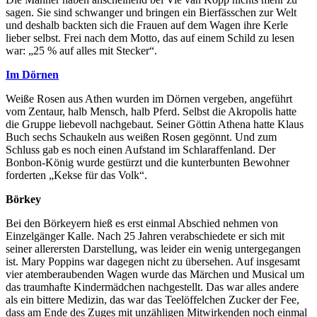
sagen. Sie sind schwanger und bringen ein Bierfässchen zur Welt
und deshalb backten sich die Frauen auf dem Wagen ihre Kerle
lieber selbst. Frei nach dem Motto, das auf einem Schild zu lesen
war: „25 % auf alles mit Stecker“.
Im Dörnen
Weiße Rosen aus Athen wurden im Dörnen vergeben, angeführt
vom Zentaur, halb Mensch, halb Pferd. Selbst die Akropolis hatte
die Gruppe liebevoll nachgebaut. Seiner Göttin Athena hatte Klaus
Buch sechs Schaukeln aus weißen Rosen gegönnt. Und zum
Schluss gab es noch einen Aufstand im Schlaraffenland. Der
Bonbon-König wurde gestürzt und die kunterbunten Bewohner
forderten „Kekse für das Volk“.
Börkey
Bei den Börkeyern hieß es erst einmal Abschied nehmen von
Einzelgänger Kalle. Nach 25 Jahren verabschiedete er sich mit
seiner allerersten Darstellung, was leider ein wenig untergegangen
ist. Mary Poppins war dagegen nicht zu übersehen. Auf insgesamt
vier atemberaubenden Wagen wurde das Märchen und Musical um
das traumhafte Kindermädchen nachgestellt. Das war alles andere
als ein bittere Medizin, das war das Teelöffelchen Zucker der Fee,
dass am Ende des Zuges mit unzähligen Mitwirkenden noch einmal