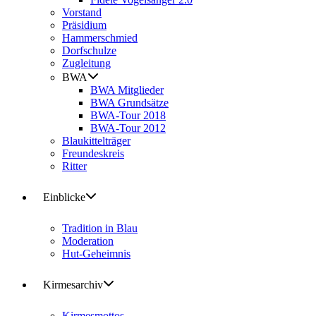
Vorstand
Präsidium
Hammerschmied
Dorfschulze
Zugleitung
BWA
BWA Mitglieder
BWA Grundsätze
BWA-Tour 2018
BWA-Tour 2012
Blaukittelträger
Freundeskreis
Ritter
Einblicke
Tradition in Blau
Moderation
Hut-Geheimnis
Kirmesarchiv
Kirmesmottos