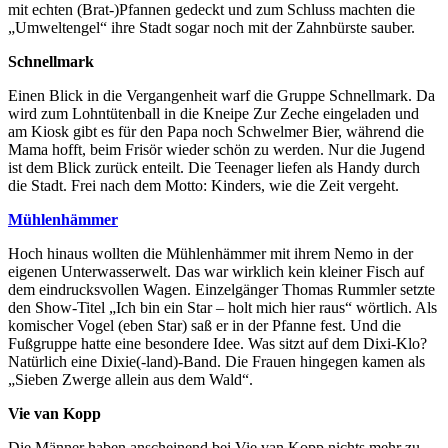
mit echten (Brat-)Pfannen gedeckt und zum Schluss machten die
„Umweltengel“ ihre Stadt sogar noch mit der Zahnbürste sauber.
Schnellmark
Einen Blick in die Vergangenheit warf die Gruppe Schnellmark. Da
wird zum Lohntütenball in die Kneipe Zur Zeche eingeladen und
am Kiosk gibt es für den Papa noch Schwelmer Bier, während die
Mama hofft, beim Frisör wieder schön zu werden. Nur die Jugend
ist dem Blick zurück enteilt. Die Teenager liefen als Handy durch
die Stadt. Frei nach dem Motto: Kinders, wie die Zeit vergeht.
Mühlenhämmer
Hoch hinaus wollten die Mühlenhämmer mit ihrem Nemo in der
eigenen Unterwasserwelt. Das war wirklich kein kleiner Fisch auf
dem eindrucksvollen Wagen. Einzelgänger Thomas Rummler setzte
den Show-Titel „Ich bin ein Star – holt mich hier raus“ wörtlich. Als
komischer Vogel (eben Star) saß er in der Pfanne fest. Und die
Fußgruppe hatte eine besondere Idee. Was sitzt auf dem Dixi-Klo?
Natürlich eine Dixie(-land)-Band. Die Frauen hingegen kamen als
„Sieben Zwerge allein aus dem Wald“.
Vie van Kopp
Die Männer haben anscheinend bei Vie van Kopp nichts mehr zu