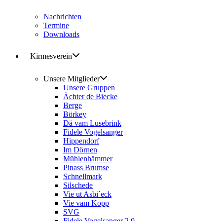
Nachrichten
Termine
Downloads
Kirmesverein
Unsere Mitglieder
Unsere Gruppen
Ächter de Biecke
Berge
Börkey
Dä vam Lusebrink
Fidele Vogelsanger
Hippendorf
Im Dörnen
Mühlenhämmer
Pinass Brumse
Schnellmark
Silschede
Vie ut Asbi´eck
Vie vam Kopp
SVG
Fidele Vogelsanger 2.0