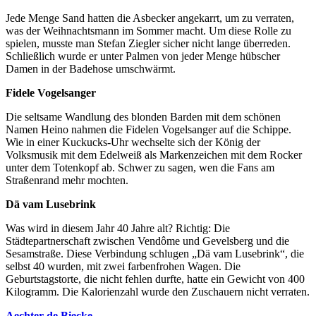
Jede Menge Sand hatten die Asbecker angekarrt, um zu verraten,
was der Weihnachtsmann im Sommer macht. Um diese Rolle zu
spielen, musste man Stefan Ziegler sicher nicht lange überreden.
Schließlich wurde er unter Palmen von jeder Menge hübscher
Damen in der Badehose umschwärmt.
Fidele Vogelsanger
Die seltsame Wandlung des blonden Barden mit dem schönen
Namen Heino nahmen die Fidelen Vogelsanger auf die Schippe.
Wie in einer Kuckucks-Uhr wechselte sich der König der
Volksmusik mit dem Edelweiß als Markenzeichen mit dem Rocker
unter dem Totenkopf ab. Schwer zu sagen, wen die Fans am
Straßenrand mehr mochten.
Dä vam Lusebrink
Was wird in diesem Jahr 40 Jahre alt? Richtig: Die
Städtepartnerschaft zwischen Vendôme und Gevelsberg und die
Sesamstraße. Diese Verbindung schlugen „Dä vam Lusebrink“, die
selbst 40 wurden, mit zwei farbenfrohen Wagen. Die
Geburtstagstorte, die nicht fehlen durfte, hatte ein Gewicht von 400
Kilogramm. Die Kalorienzahl wurde den Zuschauern nicht verraten.
Aechter de Biecke