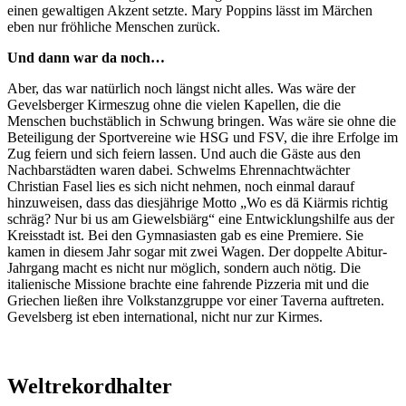
einen gewaltigen Akzent setzte. Mary Poppins lässt im Märchen
eben nur fröhliche Menschen zurück.
Und dann war da noch…
Aber, das war natürlich noch längst nicht alles. Was wäre der
Gevelsberger Kirmeszug ohne die vielen Kapellen, die die
Menschen buchstäblich in Schwung bringen. Was wäre sie ohne die
Beteiligung der Sportvereine wie HSG und FSV, die ihre Erfolge im
Zug feiern und sich feiern lassen. Und auch die Gäste aus den
Nachbarstädten waren dabei. Schwelms Ehrennachtwächter
Christian Fasel lies es sich nicht nehmen, noch einmal darauf
hinzuweisen, dass das diesjährige Motto „Wo es dä Kiärmis richtig
schräg? Nur bi us am Giewelsbiärg“ eine Entwicklungshilfe aus der
Kreisstadt ist. Bei den Gymnasiasten gab es eine Premiere. Sie
kamen in diesem Jahr sogar mit zwei Wagen. Der doppelte Abitur-
Jahrgang macht es nicht nur möglich, sondern auch nötig. Die
italienische Missione brachte eine fahrende Pizzeria mit und die
Griechen ließen ihre Volkstanzgruppe vor einer Taverna auftreten.
Gevelsberg ist eben international, nicht nur zur Kirmes.
Weltrekordhalter