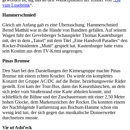
vam Lusebrink
“.
Hammerschmied
Gleich am Anfang gab es eine Überraschung. Hammerschmied
Bernd Matthäi war in die Hände von Banditen gefallen. Auf seinem
Wagen fuhr der Gevelsberger Schauspieler Thomas Kautenburger
mit, der in dem „Tatort“ mit dem Titel „Eine Handvoll Paradies“ den
Rocker-Präsidenten „Mutti“ gespielt hat. Kautenburger hatte extra
sein Kostüm aus dem TV-Krimi angezogen.
Pinas Brumse
Den Start bei den Darstellungen der Kirmesgruppe machte Pinas
Brumse mit einem echten Kracher. Da wurde ein komplettes
Konzert der Gruppe AC/DC auf die Beine, beziehungsweise Räder
gestellt. Erst kam der Tour-Bus, dann das Kassenhäuschen, an dem
sich jeder vom Straßenrand eine Karte abholen konnte, und
schließlich die Bühne und der Zuschauerraum mit einer 2,50 Meter
hohen Glocke, dem Markenzeichen der Rocker. Da konnten einem
der Nachfolgende Fanfarenzug aus Bochum-Hamme schon ein
wenig leid tun, der sich gegen das musikalische Donnerwetter
durchsetzen musste.
Vie ut Asbi’eck