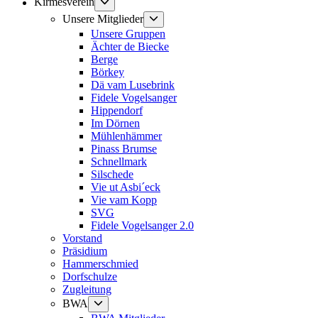
Untermenü
Kirmesverein
anzeigen
Untermenü
Unsere Mitglieder
anzeigen
Unsere Gruppen
Ächter de Biecke
Berge
Börkey
Dä vam Lusebrink
Fidele Vogelsanger
Hippendorf
Im Dörnen
Mühlenhämmer
Pinass Brumse
Schnellmark
Silschede
Vie ut Asbi´eck
Vie vam Kopp
SVG
Fidele Vogelsanger 2.0
Vorstand
Präsidium
Hammerschmied
Dorfschulze
Zugleitung
Untermenü
BWA
anzeigen