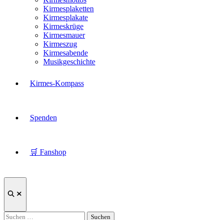
Kirmesplaketten
Kirmesplakate
Kirmeskrüge
Kirmesmauer
Kirmeszug
Kirmesabende
Musikgeschichte
Kirmes-Kompass
Spenden
🛒 Fanshop
Suche
öffnen
Suchen