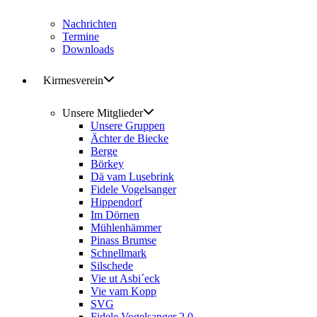
Nachrichten
Termine
Downloads
Kirmesverein
Unsere Mitglieder
Unsere Gruppen
Ächter de Biecke
Berge
Börkey
Dä vam Lusebrink
Fidele Vogelsanger
Hippendorf
Im Dörnen
Mühlenhämmer
Pinass Brumse
Schnellmark
Silschede
Vie ut Asbi´eck
Vie vam Kopp
SVG
Fidele Vogelsanger 2.0