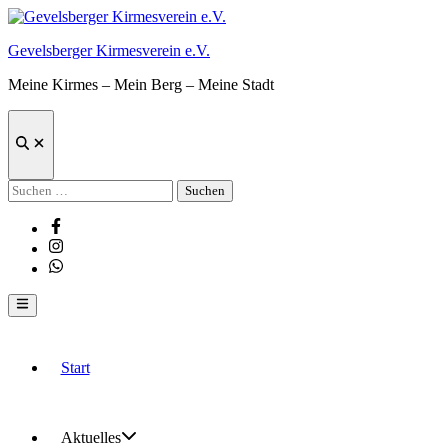
Zum
Inhalt
Gevelsberger Kirmesverein e.V.
springen
Meine Kirmes – Mein Berg – Meine Stadt
Suche
öffnen
Suchen
nach:
Facebook
Instagram
Whatsapp
Hauptmenü
Start
Aktuelles