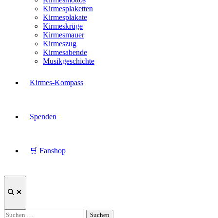
Kirmesplaketten
Kirmesplakate
Kirmeskrüge
Kirmesmauer
Kirmeszug
Kirmesabende
Musikgeschichte
Kirmes-Kompass
Spenden
🛒 Fanshop
Suche
öffnen
Suchen