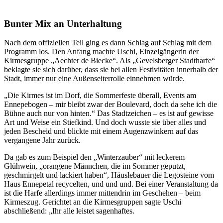
Bunter Mix an Unterhaltung
Nach dem offiziellen Teil ging es dann Schlag auf Schlag mit dem
Programm los. Den Anfang machte Uschi, Einzelgängerin der
Kirmesgruppe „Aechter de Biecke“. Als „Gevelsberger Stadtharfe“
beklagte sie sich darüber, dass sie bei allen Festivitäten innerhalb der
Stadt, immer nur eine Außenseiterrolle einnehmen würde.
„Die Kirmes ist im Dorf, die Sommerfeste überall, Events am
Ennepebogen – mir bleibt zwar der Boulevard, doch da sehe ich die
Bühne auch nur von hinten.“ Das Stadtzeichen – es ist auf gewisse
Art und Weise ein Stiefkind. Und doch wusste sie über alles und
jeden Bescheid und blickte mit einem Augenzwinkern auf das
vergangene Jahr zurück.
Da gab es zum Beispiel den „Winterzauber“ mit leckerem
Glühwein, „orangene Männchen, die im Sommer geputzt,
geschmirgelt und lackiert haben“, Häuslebauer die Legosteine vom
Haus Ennepetal recycelten, und und und. Bei einer Veranstaltung da
ist die Harfe allerdings immer mittendrin im Geschehen – beim
Kirmeszug. Gerichtet an die Kirmesgruppen sagte Uschi
abschließend: „Ihr alle leistet sagenhaftes.