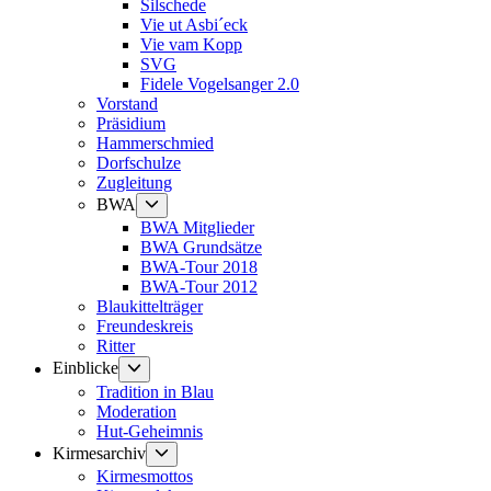
Silschede
Vie ut Asbi´eck
Vie vam Kopp
SVG
Fidele Vogelsanger 2.0
Vorstand
Präsidium
Hammerschmied
Dorfschulze
Zugleitung
Untermenü
BWA
anzeigen
BWA Mitglieder
BWA Grundsätze
BWA-Tour 2018
BWA-Tour 2012
Blaukittelträger
Freundeskreis
Ritter
Untermenü
Einblicke
anzeigen
Tradition in Blau
Moderation
Hut-Geheimnis
Untermenü
Kirmesarchiv
anzeigen
Kirmesmottos