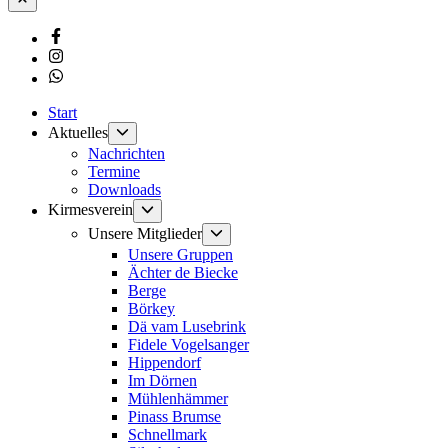
Facebook
Instagram
Whatsapp
Start
Untermenü
Aktuelles
anzeigen
Nachrichten
Termine
Downloads
Untermenü
Kirmesverein
anzeigen
Untermenü
Unsere Mitglieder
anzeigen
Unsere Gruppen
Ächter de Biecke
Berge
Börkey
Dä vam Lusebrink
Fidele Vogelsanger
Hippendorf
Im Dörnen
Mühlenhämmer
Pinass Brumse
Schnellmark