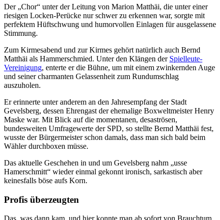
Der „Chor“ unter der Leitung von Marion Matthäi, die unter einer
riesigen Locken-Perücke nur schwer zu erkennen war, sorgte mit
perfektem Hüftschwung und humorvollen Einlagen für ausgelassene
Stimmung.
Zum Kirmesabend und zur Kirmes gehört natürlich auch Bernd
Matthäi als Hammerschmied. Unter den Klängen der
Spielleute-
Vereinigung
, enterte er die Bühne, um mit einem zwinkernden Auge
und seiner charmanten Gelassenheit zum Rundumschlag
auszuholen.
Er erinnerte unter anderem an den Jahresempfang der Stadt
Gevelsberg, dessen Ehrengast der ehemalige Boxweltmeister Henry
Maske war. Mit Blick auf die momentanen, desaströsen,
bundesweiten Umfragewerte der SPD, so stellte Bernd Matthäi fest,
wusste der Bürgermeister schon damals, dass man sich bald beim
Wähler durchboxen müsse.
Das aktuelle Geschehen in und um Gevelsberg nahm „usse
Hamerschmitt“ wieder einmal gekonnt ironisch, sarkastisch aber
keinesfalls böse aufs Korn.
Profis überzeugten
Das, was dann kam, und hier konnte man ab sofort von Brauchtum