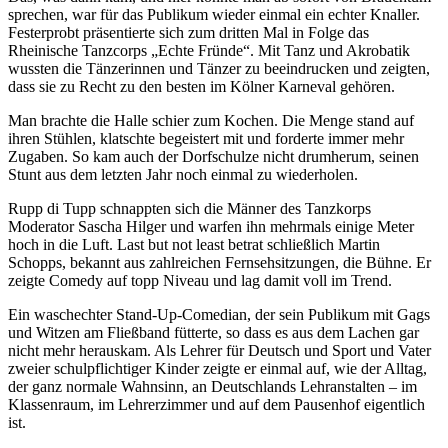
sprechen, war für das Publikum wieder einmal ein echter Knaller.
Festerprobt präsentierte sich zum dritten Mal in Folge das
Rheinische Tanzcorps „Echte Fründe“. Mit Tanz und Akrobatik
wussten die Tänzerinnen und Tänzer zu beeindrucken und zeigten,
dass sie zu Recht zu den besten im Kölner Karneval gehören.
Man brachte die Halle schier zum Kochen. Die Menge stand auf
ihren Stühlen, klatschte begeistert mit und forderte immer mehr
Zugaben. So kam auch der Dorfschulze nicht drumherum, seinen
Stunt aus dem letzten Jahr noch einmal zu wiederholen.
Rupp di Tupp schnappten sich die Männer des Tanzkorps
Moderator Sascha Hilger und warfen ihn mehrmals einige Meter
hoch in die Luft. Last but not least betrat schließlich Martin
Schopps, bekannt aus zahlreichen Fernsehsitzungen, die Bühne. Er
zeigte Comedy auf topp Niveau und lag damit voll im Trend.
Ein waschechter Stand-Up-Comedian, der sein Publikum mit Gags
und Witzen am Fließband fütterte, so dass es aus dem Lachen gar
nicht mehr herauskam. Als Lehrer für Deutsch und Sport und Vater
zweier schulpflichtiger Kinder zeigte er einmal auf, wie der Alltag,
der ganz normale Wahnsinn, an Deutschlands Lehranstalten – im
Klassenraum, im Lehrerzimmer und auf dem Pausenhof eigentlich
ist.