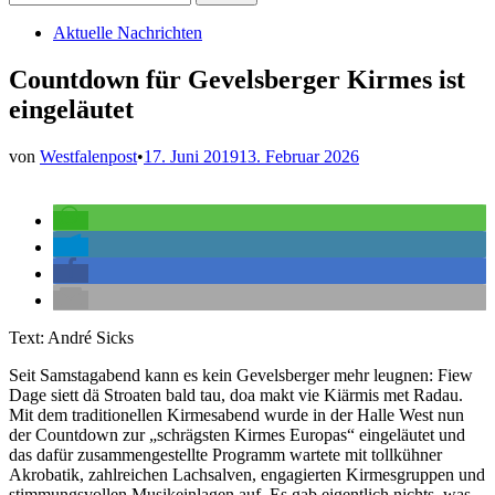
nach:
Veröffentlicht
Aktuelle Nachrichten
in
Countdown für Gevelsberger Kirmes ist
eingeläutet
von
Westfalenpost
•
17. Juni 2019
13. Februar 2026
Text: André Sicks
Seit Samstagabend kann es kein Gevelsberger mehr leugnen: Fiew
Dage siett dä Stroaten bald tau, doa makt vie Kiärmis met Radau.
Mit dem traditionellen Kirmesabend wurde in der Halle West nun
der Countdown zur „schrägsten Kirmes Europas“ eingeläutet und
das dafür zusammengestellte Programm wartete mit tollkühner
Akrobatik, zahlreichen Lachsalven, engagierten Kirmesgruppen und
stimmungsvollen Musikeinlagen auf. Es gab eigentlich nichts, was