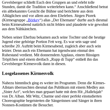
Gevelsberger schließt Euch den Gruppen an und erlebt tolle
Stunden, damit die Tradition weiterleben kann.“ Anschließend betrat
ein altbekanntes Gesicht die Bühne und berichtete aus dem
Alltäglichen und vor allem aus dem Eheleben. Jürgen Piorek
(Kirmesgruppe „
Börkey
“) alias „Der Ehemann“ durfte auch diesmal
beim Kirmesabend natürlich nicht fehlen und plauderte wie gewohnt
aus dem Nähkästchen.
Neben seiner Ehefrau bekamen auch seine Tochter und die heutige
Jugend eine gehörige Portion Fett weg. Es war sein sage und
schreibe 20. Auftritt beim Kirmesabend, zugleich aber auch sein
letzter. Denn auch ein Ehemann hat irgendwann einmal den
Ruhestand verdient. Mit donnerndem Applaus, einem flüssigen
Tröpfchen und einem dreifach „Rupp di Tupp“ entließ ihn das
Gevelsberger Kirmesvolk dann in diesen.
Losgelassenes Kirmesvolk
Nahezu himmlisch ging es weiter im Programm. Denn die Kirmes-
Allstars überraschten diesmal das Publikum mit einem Medley aus
„Sister Act“, welches man gepaart hatte mit dem Hit „Hallelujah“
von Dr. Alban. Mit Witz, Charme und einer perfekt einstudierten
Choreographie begeisterten die Sängerinnen und Sänger in ihren
Nonnen-Kostümen die Besucher.