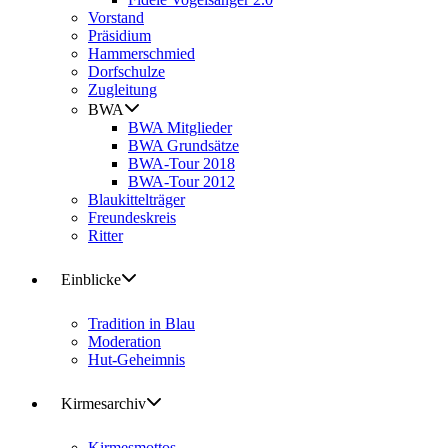
Vorstand
Präsidium
Hammerschmied
Dorfschulze
Zugleitung
BWA
BWA Mitglieder
BWA Grundsätze
BWA-Tour 2018
BWA-Tour 2012
Blaukittelträger
Freundeskreis
Ritter
Einblicke
Tradition in Blau
Moderation
Hut-Geheimnis
Kirmesarchiv
Kirmesmottos