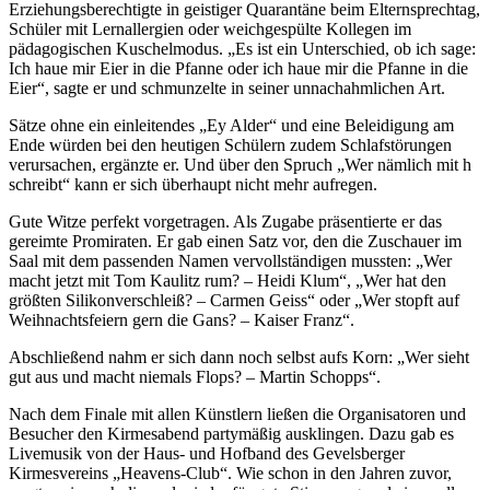
Erziehungsberechtigte in geistiger Quarantäne beim Elternsprechtag,
Schüler mit Lernallergien oder weichgespülte Kollegen im
pädagogischen Kuschelmodus. „Es ist ein Unterschied, ob ich sage:
Ich haue mir Eier in die Pfanne oder ich haue mir die Pfanne in die
Eier“, sagte er und schmunzelte in seiner unnachahmlichen Art.
Sätze ohne ein einleitendes „Ey Alder“ und eine Beleidigung am
Ende würden bei den heutigen Schülern zudem Schlafstörungen
verursachen, ergänzte er. Und über den Spruch „Wer nämlich mit h
schreibt“ kann er sich überhaupt nicht mehr aufregen.
Gute Witze perfekt vorgetragen. Als Zugabe präsentierte er das
gereimte Promiraten. Er gab einen Satz vor, den die Zuschauer im
Saal mit dem passenden Namen vervollständigen mussten: „Wer
macht jetzt mit Tom Kaulitz rum? – Heidi Klum“, „Wer hat den
größten Silikonverschleiß? – Carmen Geiss“ oder „Wer stopft auf
Weihnachtsfeiern gern die Gans? – Kaiser Franz“.
Abschließend nahm er sich dann noch selbst aufs Korn: „Wer sieht
gut aus und macht niemals Flops? – Martin Schopps“.
Nach dem Finale mit allen Künstlern ließen die Organisatoren und
Besucher den Kirmesabend partymäßig ausklingen. Dazu gab es
Livemusik von der Haus- und Hofband des Gevelsberger
Kirmesvereins „Heavens-Club“. Wie schon in den Jahren zuvor,