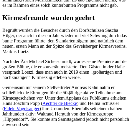
es im Rahmen eines solch kunterbunten Programms nicht gab.
Kirmesfreunde wurden geehrt
Begrüßt wurden die Besucher durch den Dorfschulzen Sascha
Hilger, der auch in diesem Jahr wieder mit viel Schwung durch das
bunte Programm führte, den Standartenträgern und natürlich dem
neuen, ersten Mann an der Spitze des Gevelsberger Kirmesvereins,
Markus Loetz.
Nach der Ära Michael Sichelschmidt, war es seine Premiere auf der
großen Bühne, die er souverän meisterte. Den Gästen in der Halle
versprach Loetzi, dass man auch in 2019 einen „großartigen und
hochkarätigen“ Kirmeszug erleben werde.
Gemeinsam mit seinem Stellvertreter Andreas Kalin nahm er
schließlich die Ehrungen für die 50-jährige aktive Teilnahme am
Kirmesgeschehen vor. Unter dem Applaus des Publikums erhielten
Hans-Joachim Popp (
Aechter de Biecke
) und Helma Schüssler
(
Fidele Vogelsanger
) ihre Urkunden. Ebenfalls seit einem halben
Jahrhundert aktiv: Waltraud Herguth von der Kirmesgruppe
„Hippendorf“. Sie konnte am Samstagabend jedoch nicht persönlich
anwesend sein.