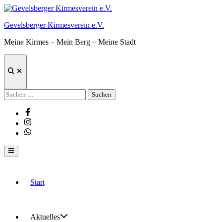
Zum
Inhalt
Gevelsberger Kirmesverein e.V.
springen
Meine Kirmes – Mein Berg – Meine Stadt
Suche
öffnen
Suchen
nach:
Facebook
Instagram
Whatsapp
Hauptmenü
Start
Aktuelles