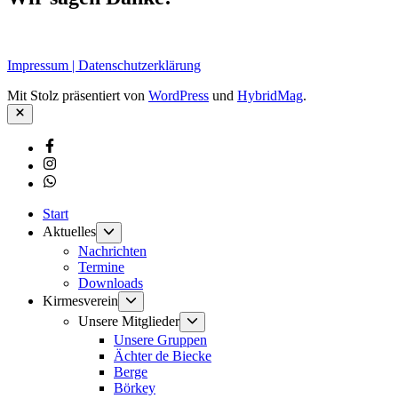
Impressum | Datenschutzerklärung
Mit Stolz präsentiert von
WordPress
und
HybridMag
.
Schließen
Facebook
Instagram
Whatsapp
Start
Untermenü
Aktuelles
anzeigen
Nachrichten
Termine
Downloads
Untermenü
Kirmesverein
anzeigen
Untermenü
Unsere Mitglieder
anzeigen
Unsere Gruppen
Ächter de Biecke
Berge
Börkey