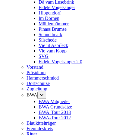
Dä vam Lusebrink
Fidele Vogelsanger
Hippendorf
Im Dörnen
Mühlenhämmer
Pinass Brumse
Schnellmark
Silschede
Vie ut Asbi´eck
Vie vam Kopp
SVG
Fidele Vogelsanger 2.0
Vorstand
Präsidium
Hammerschmied
Dorfschulze
Zugleitung
Untermenü
BWA
anzeigen
BWA Mitglieder
BWA Grundsätze
BWA-Tour 2018
BWA-Tour 2012
Blaukittelträger
Freundeskreis
Ritter