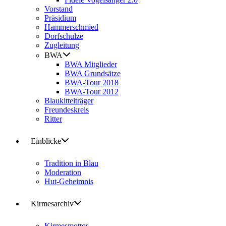
Vorstand
Präsidium
Hammerschmied
Dorfschulze
Zugleitung
BWA
BWA Mitglieder
BWA Grundsätze
BWA-Tour 2018
BWA-Tour 2012
Blaukittelträger
Freundeskreis
Ritter
Einblicke
Tradition in Blau
Moderation
Hut-Geheimnis
Kirmesarchiv
Kirmesmottos