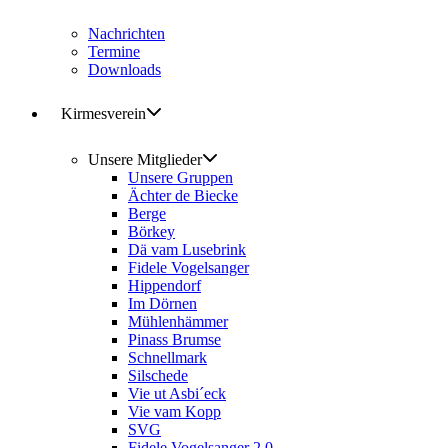
Nachrichten
Termine
Downloads
Kirmesverein
Unsere Mitglieder
Unsere Gruppen
Ächter de Biecke
Berge
Börkey
Dä vam Lusebrink
Fidele Vogelsanger
Hippendorf
Im Dörnen
Mühlenhämmer
Pinass Brumse
Schnellmark
Silschede
Vie ut Asbi´eck
Vie vam Kopp
SVG
Fidele Vogelsanger 2.0