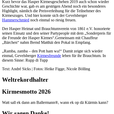
Kurz bevor das Hasper Kirmesgeschehen 2019 auch schon wieder
Geschichte war, gab es am gestrigen Abend noch ein besonderes
Highlight, nämlich die Preisverleihung für die Teilnehmer des
Kirmeszuges. Und hier konnte sich der Gevelsberger
Hammerschmied
noch einmal so riesig freuen.
Der Hasper Heimat und Brauchtumverein von 1861 e.V. honorierte
seinen Einsatz und den seiner Partypeople mit dem „Sonderpreis für
die Freunde der Hasper Kirmes“.Gemeinsam mit Chauffeur
„Bärchen“ nahm Bernd Matthäi den Pokal in Empfang.
„Ramba, zamba – den Pott ham wa!“ Damit zeigte sich wieder
einmal, Gevelsberger
Kirmesfreunde
leben für ihr Brauchtum. In
diesem Sinne: Rupp di Tupp
Text: André Sicks | Fotos: Heike Figge, Nicole Bölling
Weltrekordhalter
Kirmesmotto 2026
Watt sall ek dann am Ballermann®, wann ek op dä Kiärmis kann?
Wir sagen Danke!