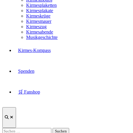
Kirmesplaketten
Kirmesplakate
Kirmeskrüge
Kirmesmauer
Kirmeszug
Kirmesabende
Musikgeschichte
Kirmes-Kompass
Spenden
🛒 Fanshop
Suche
öffnen
Suchen