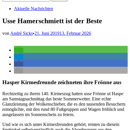
nach:
Veröffentlicht
Aktuelle Nachrichten
in
Usse Hamerschmiett ist der Beste
von
André Sicks
•
21. Juni 2019
13. Februar 2026
Hasper Kirmesfreunde zeichneten ihre Frönne aus
Rechtzeitig zu ihrem 140. Kirmeszug hatten usse Frönne ut Haspe
am Samstagnachmittag das beste Sommerwetter. Eine echte
Glanzleistung der Wolkenschieber, die es den tausenden Besuchern
ermöglichte, mit den rund 80 Fußgruppen und Wagen fröhlich und
ausgelassen im Sonnenschein zu feiern.
Und wie es sich unter Kirmesfreunden gehört, reisten zu diesem
Spektakel selbstverständlich auch die Abordnungen aus den