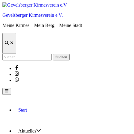
Zum
Inhalt
Gevelsberger Kirmesverein e.V.
springen
Meine Kirmes – Mein Berg – Meine Stadt
Suche
öffnen
Suchen
nach:
Facebook
Instagram
Whatsapp
Hauptmenü
Start
Aktuelles