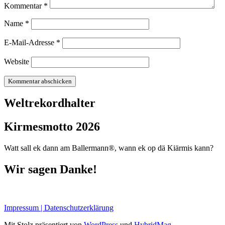
Kommentar
*
Name
*
E-Mail-Adresse
*
Website
Weltrekordhalter
Kirmesmotto 2026
Watt sall ek dann am Ballermann®, wann ek op dä Kiärmis kann?
Wir sagen Danke!
Impressum | Datenschutzerklärung
Mit Stolz präsentiert von
WordPress
und
HybridMag
.