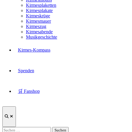
Kirmesplaketten
Kirmesplakate
Kirmeskrüge
Kirmesmauer
Kirmeszug
Kirmesabende
Musikgeschichte
Kirmes-Kompass
Spenden
🛒 Fanshop
Suche
öffnen
Suchen