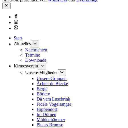
Schließen
Facebook
Instagram
Whatsapp
Start
Untermenü
Aktuelles
anzeigen
Nachrichten
Termine
Downloads
Untermenü
Kirmesverein
anzeigen
Untermenü
Unsere Mitglieder
anzeigen
Unsere Gruppen
Ächter de Biecke
Berge
Börkey
Dä vam Lusebrink
Fidele Vogelsanger
Hippendorf
Im Dörnen
Mühlenhämmer
Pinass Brumse