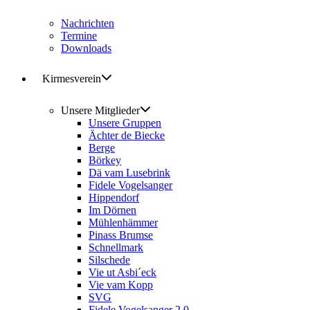
Nachrichten
Termine
Downloads
Kirmesverein
Unsere Mitglieder
Unsere Gruppen
Ächter de Biecke
Berge
Börkey
Dä vam Lusebrink
Fidele Vogelsanger
Hippendorf
Im Dörnen
Mühlenhämmer
Pinass Brumse
Schnellmark
Silschede
Vie ut Asbi´eck
Vie vam Kopp
SVG
Fidele Vogelsanger 2.0