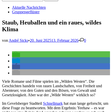
nach:
Veröffentlicht
Aktuelle Nachrichten
in
Gruppengeflüster
Staub, Heuballen und ein raues, wildes
Klima
von
André Sicks
•
20. Juni 2025
13. Februar 2026
•
0
Viele Romane und Filme spielen im „Wilden Westen“. Die
Geschichten handeln von rauen Landschaften, von Freiheit und
Abenteuer, von den Guten und den Bösen, von Gewalt und
Gesetzlosigkeit. Aber war der „Wilde Westen“ wirklich so?
Im Gevelsberger Stadtteil
Schnellmark
hat man lange geforscht, um
diese Frage zu beantworten. Mit dem Ergebnis: Yeehaw – es war