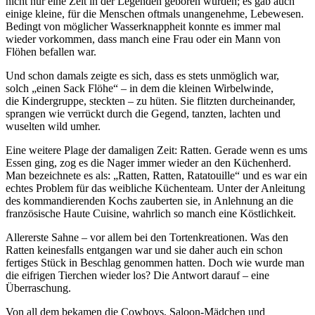
nicht nur eine Zeit in der Legenden geboren wurden; es gab auch
einige kleine, für die Menschen oftmals unangenehme, Lebewesen.
Bedingt von möglicher Wasserknappheit konnte es immer mal
wieder vorkommen, dass manch eine Frau oder ein Mann von
Flöhen befallen war.
Und schon damals zeigte es sich, dass es stets unmöglich war,
solch „einen Sack Flöhe“ – in dem die kleinen Wirbelwinde,
die Kindergruppe, steckten – zu hüten. Sie flitzten durcheinander,
sprangen wie verrückt durch die Gegend, tanzten, lachten und
wuselten wild umher.
Eine weitere Plage der damaligen Zeit: Ratten. Gerade wenn es ums
Essen ging, zog es die Nager immer wieder an den Küchenherd.
Man bezeichnete es als: „Ratten, Ratten, Ratatouille“ und es war ein
echtes Problem für das weibliche Küchenteam. Unter der Anleitung
des kommandierenden Kochs zauberten sie, in Anlehnung an die
französische Haute Cuisine, wahrlich so manch eine Köstlichkeit.
Allererste Sahne – vor allem bei den Tortenkreationen. Was den
Ratten keinesfalls entgangen war und sie daher auch ein schon
fertiges Stück in Beschlag genommen hatten. Doch wie wurde man
die eifrigen Tierchen wieder los? Die Antwort darauf – eine
Überraschung.
Von all dem bekamen die Cowboys, Saloon-Mädchen und