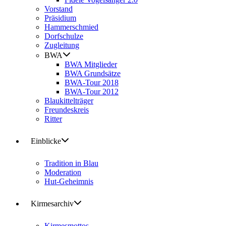
Vorstand
Präsidium
Hammerschmied
Dorfschulze
Zugleitung
BWA
BWA Mitglieder
BWA Grundsätze
BWA-Tour 2018
BWA-Tour 2012
Blaukittelträger
Freundeskreis
Ritter
Einblicke
Tradition in Blau
Moderation
Hut-Geheimnis
Kirmesarchiv
Kirmesmottos