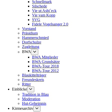
Schnellmark
Silschede
Vie ut Asbi´eck
Vie vam Kopp
SVG
Fidele Vogelsanger 2.0
Vorstand
Präsidium
Hammerschmied
Dorfschulze
Zugleitung
Untermenü
BWA
anzeigen
BWA Mitglieder
BWA Grundsätze
BWA-Tour 2018
BWA-Tour 2012
Blaukittelträger
Freundeskreis
Ritter
Untermenü
Einblicke
anzeigen
Tradition in Blau
Moderation
Hut-Geheimnis
Untermenü
Kirmesarchiv