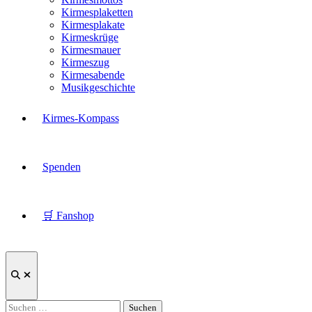
Kirmesplaketten
Kirmesplakate
Kirmeskrüge
Kirmesmauer
Kirmeszug
Kirmesabende
Musikgeschichte
Kirmes-Kompass
Spenden
🛒 Fanshop
Suche
öffnen
Suchen