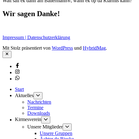
Watt sall ek dann am Ballermann®, wann ek op dä Kiärmis kann?
Wir sagen Danke!
Impressum | Datenschutzerklärung
Mit Stolz präsentiert von
WordPress
und
HybridMag
.
Schließen
Facebook
Instagram
Whatsapp
Start
Untermenü
Aktuelles
anzeigen
Nachrichten
Termine
Downloads
Untermenü
Kirmesverein
anzeigen
Untermenü
Unsere Mitglieder
anzeigen
Unsere Gruppen
Ächter de Biecke