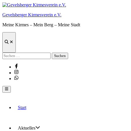
Zum
Inhalt
Gevelsberger Kirmesverein e.V.
springen
Meine Kirmes – Mein Berg – Meine Stadt
Suche
öffnen
Suchen
nach:
Facebook
Instagram
Whatsapp
Hauptmenü
Start
Aktuelles