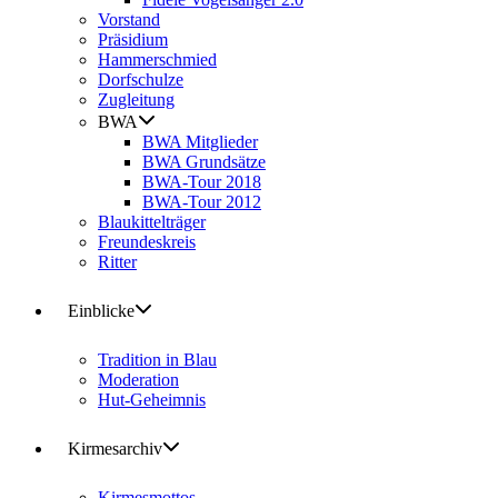
Vorstand
Präsidium
Hammerschmied
Dorfschulze
Zugleitung
BWA
BWA Mitglieder
BWA Grundsätze
BWA-Tour 2018
BWA-Tour 2012
Blaukittelträger
Freundeskreis
Ritter
Einblicke
Tradition in Blau
Moderation
Hut-Geheimnis
Kirmesarchiv
Kirmesmottos