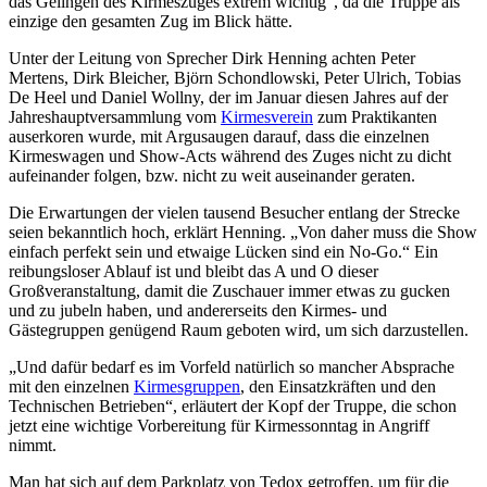
das Gelingen des Kirmeszuges extrem wichtig“, da die Truppe als
einzige den gesamten Zug im Blick hätte.
Unter der Leitung von Sprecher Dirk Henning achten Peter
Mertens, Dirk Bleicher, Björn Schondlowski, Peter Ulrich, Tobias
De Heel und Daniel Wollny, der im Januar diesen Jahres auf der
Jahreshauptversammlung vom
Kirmesverein
zum Praktikanten
auserkoren wurde, mit Argusaugen darauf, dass die einzelnen
Kirmeswagen und Show-Acts während des Zuges nicht zu dicht
aufeinander folgen, bzw. nicht zu weit auseinander geraten.
Die Erwartungen der vielen tausend Besucher entlang der Strecke
seien bekanntlich hoch, erklärt Henning. „Von daher muss die Show
einfach perfekt sein und etwaige Lücken sind ein No-Go.“ Ein
reibungsloser Ablauf ist und bleibt das A und O dieser
Großveranstaltung, damit die Zuschauer immer etwas zu gucken
und zu jubeln haben, und andererseits den Kirmes- und
Gästegruppen genügend Raum geboten wird, um sich darzustellen.
„Und dafür bedarf es im Vorfeld natürlich so mancher Absprache
mit den einzelnen
Kirmesgruppen
, den Einsatzkräften und den
Technischen Betrieben“, erläutert der Kopf der Truppe, die schon
jetzt eine wichtige Vorbereitung für Kirmessonntag in Angriff
nimmt.
Man hat sich auf dem Parkplatz von Tedox getroffen, um für die