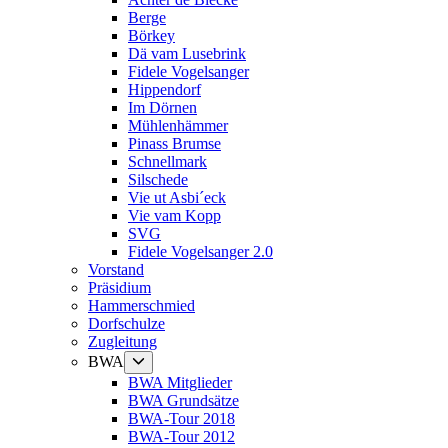
Berge
Börkey
Dä vam Lusebrink
Fidele Vogelsanger
Hippendorf
Im Dörnen
Mühlenhämmer
Pinass Brumse
Schnellmark
Silschede
Vie ut Asbi´eck
Vie vam Kopp
SVG
Fidele Vogelsanger 2.0
Vorstand
Präsidium
Hammerschmied
Dorfschulze
Zugleitung
Untermenü
BWA
anzeigen
BWA Mitglieder
BWA Grundsätze
BWA-Tour 2018
BWA-Tour 2012