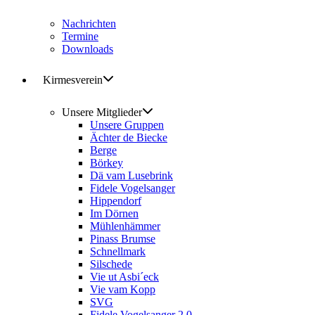
Nachrichten
Termine
Downloads
Kirmesverein
Unsere Mitglieder
Unsere Gruppen
Ächter de Biecke
Berge
Börkey
Dä vam Lusebrink
Fidele Vogelsanger
Hippendorf
Im Dörnen
Mühlenhämmer
Pinass Brumse
Schnellmark
Silschede
Vie ut Asbi´eck
Vie vam Kopp
SVG
Fidele Vogelsanger 2.0