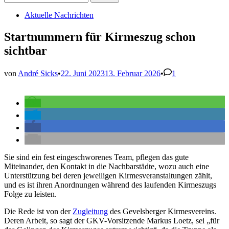
nach:
Veröffentlicht
Aktuelle Nachrichten
in
Startnummern für Kirmeszug schon
sichtbar
von
André Sicks
•
22. Juni 2023
13. Februar 2026
•
1
Sie sind ein fest eingeschworenes Team, pflegen das gute
Miteinander, den Kontakt in die Nachbarstädte, wozu auch eine
Unterstützung bei deren jeweiligen Kirmesveranstaltungen zählt,
und es ist ihren Anordnungen während des laufenden Kirmeszugs
Folge zu leisten.
Die Rede ist von der
Zugleitung
des Gevelsberger Kirmesvereins.
Deren Arbeit, so sagt der GKV-Vorsitzende Markus Loetz, sei „für