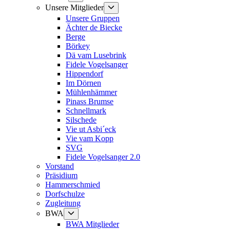
anzeigen
Untermenü
Unsere Mitglieder
anzeigen
Unsere Gruppen
Ächter de Biecke
Berge
Börkey
Dä vam Lusebrink
Fidele Vogelsanger
Hippendorf
Im Dörnen
Mühlenhämmer
Pinass Brumse
Schnellmark
Silschede
Vie ut Asbi´eck
Vie vam Kopp
SVG
Fidele Vogelsanger 2.0
Vorstand
Präsidium
Hammerschmied
Dorfschulze
Zugleitung
Untermenü
BWA
anzeigen
BWA Mitglieder