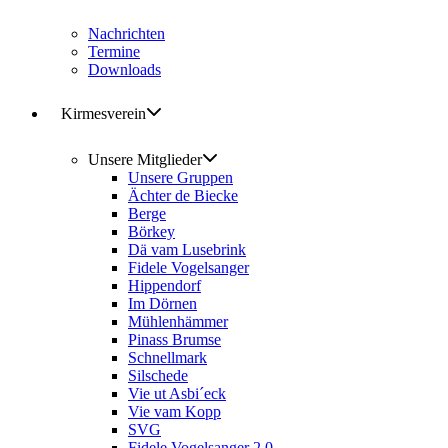
Nachrichten
Termine
Downloads
Kirmesverein
Unsere Mitglieder
Unsere Gruppen
Ächter de Biecke
Berge
Börkey
Dä vam Lusebrink
Fidele Vogelsanger
Hippendorf
Im Dörnen
Mühlenhämmer
Pinass Brumse
Schnellmark
Silschede
Vie ut Asbi´eck
Vie vam Kopp
SVG
Fidele Vogelsanger 2.0