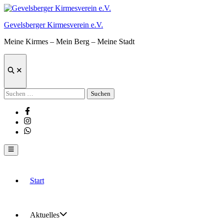
Zum
Inhalt
Gevelsberger Kirmesverein e.V.
springen
Meine Kirmes – Mein Berg – Meine Stadt
Suche
öffnen
Suchen
nach:
Facebook
Instagram
Whatsapp
Hauptmenü
Start
Aktuelles