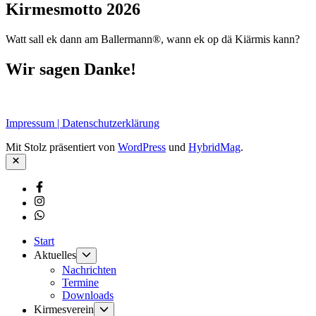
Kirmesmotto 2026
Watt sall ek dann am Ballermann®, wann ek op dä Kiärmis kann?
Wir sagen Danke!
Impressum | Datenschutzerklärung
Mit Stolz präsentiert von
WordPress
und
HybridMag
.
Schließen
Facebook
Instagram
Whatsapp
Start
Untermenü
Aktuelles
anzeigen
Nachrichten
Termine
Downloads
Untermenü
Kirmesverein