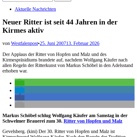
nach:
Veröffentlicht
Aktuelle Nachrichten
in
Neuer Ritter ist seit 44 Jahren in der
Kirmes aktiv
von
Westfalenpost
•
25. Juni 2007
13. Februar 2026
Der Applaus der Ritter von Hopfen und Malz und des
Kirmespräsidiums brandete auf, nachdem Wolfgang Käufer nach
allen Regeln der Ritterkunst von Markus Schöbel in den Adelsstand
erhoben war.
Markus Schöbel schlug Wolfgang Käufer am Samstag in der
Schwelmer Brauerei zum 30.
Ritter von Hopfen und Malz
Gevelsberg. (kini) Der 30. Ritter von Hopfen und Malz ist
Kirmesfreund Wolfgang Käufer. Nach den Regeln der Tradition