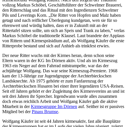
vollzog Markus Schöbel, Geschäftsführer der Schwelmer Brauerei,
den Ritterschlag und das Ritual mit den Ingredienzen Schwelmer
Pils und Leverings Korn. „Die Ritter von Hopfen und Malz haben
getagt und nach reiflicher Überlegung kundgetan, wen sie für so
ehrenwert und würdig halten, dass er in Zukunft mit an der
Rittertafel sitzen sollte, um sich an Speis und Trank zu laben,” verlas
Markus Schöbel die traditionelle Klausel. Laut brandete der Applaus
von Rittern und Kirmespräsidium auf, als Wolfgang Käufer die erste
Ritterprobe bestand und sich auf Anhieb als trinkfest erwies.
Der neue Ritter wuchs mit der Kirmes heran, denn schon seine
Eltern waren in der KG Im Dörnen aktiv. Und als im Kirmeszug
1963 ein Neger auf dem Fahrrad mitstrampelte, war das der
achtjährige Wolfgang. Das war seine Kirmeszug-Premiere. 1968
kam der 13-Jährige zur Jugendgruppe der Aechterbieckschen
Landsknechte. Ab 1975 gehörte er zum Fanfarenzug der
Aechterbieckschen Husaren bei einer ihrer legendären USA-Reisen.
Seit elf Jahren gehört er der Zugleitung des Kirmesvereins an und ist
seit drei Jahren ihr Sprecher. Irgendwann wurde alles zusammen
doch etwas reichlich Arbeit und Wolfgang Käufer gab die aktive
Mitarbeit in der
Kirmesgruppe Im Dörnen
auf. Seither ist er passives
Mitglied bei der
Pinass Brumse
.
Wolfgang Käufer ist seit 44 Jahren kirmesaktiv, fast alle Bauplätze
der Kirmesgruppen hat er im Laufe der vielen Jahre planiert, zuletzt