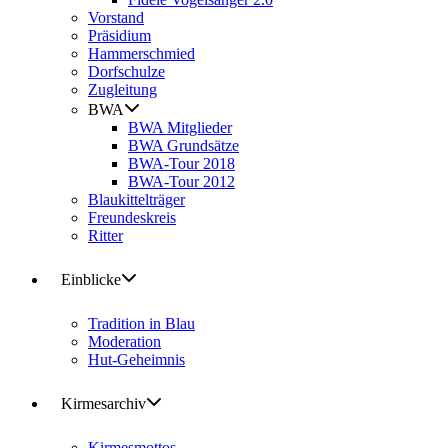
Vorstand
Präsidium
Hammerschmied
Dorfschulze
Zugleitung
BWA
BWA Mitglieder
BWA Grundsätze
BWA-Tour 2018
BWA-Tour 2012
Blaukittelträger
Freundeskreis
Ritter
Einblicke
Tradition in Blau
Moderation
Hut-Geheimnis
Kirmesarchiv
Kirmesmottos