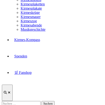
Kirmesplaketten
Kirmesplakate
Kirmeskrüge
Kirmesmauer
Kirmeszug
Kirmesabende
Musikgeschichte
Kirmes-Kompass
Spenden
🛒 Fanshop
Suche
öffnen
Suchen