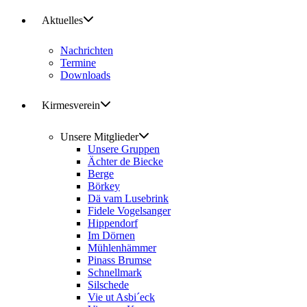
Aktuelles
Nachrichten
Termine
Downloads
Kirmesverein
Unsere Mitglieder
Unsere Gruppen
Ächter de Biecke
Berge
Börkey
Dä vam Lusebrink
Fidele Vogelsanger
Hippendorf
Im Dörnen
Mühlenhämmer
Pinass Brumse
Schnellmark
Silschede
Vie ut Asbi´eck