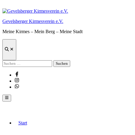
Zum
Inhalt
springen
Gevelsberger Kirmesverein e.V.
Meine Kirmes – Mein Berg – Meine Stadt
Suche
öffnen
Suchen
nach:
Facebook
Instagram
Whatsapp
Hauptmenü
Start