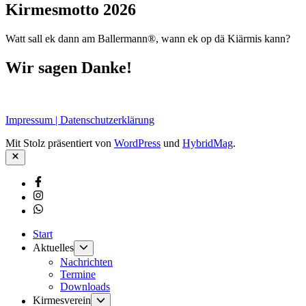
Kirmesmotto 2026
Watt sall ek dann am Ballermann®, wann ek op dä Kiärmis kann?
Wir sagen Danke!
Impressum | Datenschutzerklärung
Mit Stolz präsentiert von
WordPress
und
HybridMag
.
Schließen
Facebook
Instagram
Whatsapp
Start
Untermenü
Aktuelles
anzeigen
Nachrichten
Termine
Downloads
Untermenü
Kirmesverein