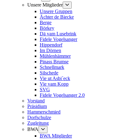
anzeigen
Untermenü
Unsere Mitglieder
anzeigen
Unsere Gruppen
Ächter de Biecke
Berge
Börkey
Dä vam Lusebrink
Fidele Vogelsanger
Hippendorf
Im Dörnen
Mühlenhämmer
Pinass Brumse
Schnellmark
Silschede
Vie ut Asbi´eck
Vie vam Kopp
SVG
Fidele Vogelsanger 2.0
Vorstand
Präsidium
Hammerschmied
Dorfschulze
Zugleitung
Untermenü
BWA
anzeigen
BWA Mitglieder