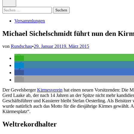
öffnen
Suchen
nach:
Veröffentlicht
Versammlungen
in
Michael Sichelschmidt führt nun den Kirm
von
Rundschau
•
29. Januar 2011
9. März 2015
Der Gevelsberger
Kirmesverein
hat einen neuen Vorsitzenden: Die Mi
Gerd Laake ab, der nach 14 Jahren an der Spitze nicht mehr kandidiert
Geschäftsführer und Kassierer bleibt Stefan Oesterling. Als Beisi
wurde natürlich auch das Motto für die diesjährige Kirmes gewählt. 
Kiärmesplatz“.
Weltrekordhalter