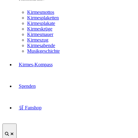
Kirmesmottos
Kirmesplaketten
Kirmesplakate
Kirmeskrüge
Kirmesmauer
Kirmeszug
Kirmesabende
Musikgeschichte
Kirmes-Kompass
Spenden
🛒 Fanshop
Suche