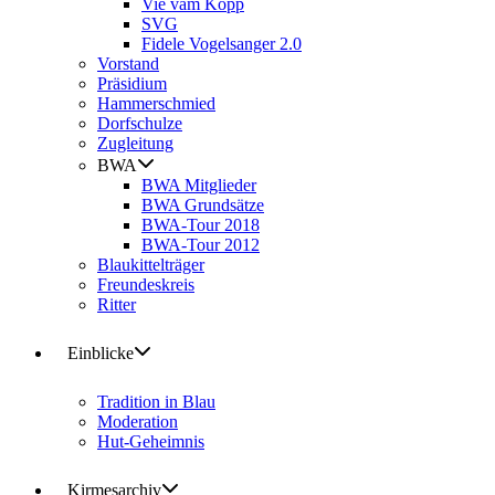
Vie vam Kopp
SVG
Fidele Vogelsanger 2.0
Vorstand
Präsidium
Hammerschmied
Dorfschulze
Zugleitung
BWA
BWA Mitglieder
BWA Grundsätze
BWA-Tour 2018
BWA-Tour 2012
Blaukittelträger
Freundeskreis
Ritter
Einblicke
Tradition in Blau
Moderation
Hut-Geheimnis
Kirmesarchiv