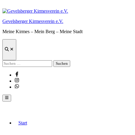
Zum
Inhalt
springen
Gevelsberger Kirmesverein e.V.
Meine Kirmes – Mein Berg – Meine Stadt
Suche
öffnen
Suchen
nach:
Facebook
Instagram
Whatsapp
Hauptmenü
Start