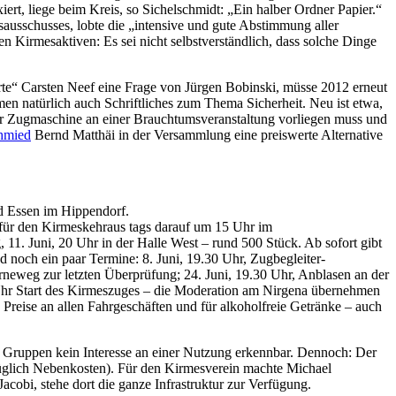
ert, liege beim Kreis, so Sichelschmidt: „Ein halber Ordner Papier.“
usschusses, lobte die „intensive und gute Abstimmung aller
den Kirmesaktiven: Es sei nicht selbstverständlich, dass solche Dinge
e“ Carsten Neef eine Frage von Jürgen Bobinski, müsse 2012 erneut
natürlich auch Schriftliches zum Thema Sicherheit. Neu ist etwa,
er Zugmaschine an einer Brauchtumsveranstaltung vorliegen muss und
hmied
Bernd Matthäi in der Versammlung eine preiswerte Alternative
nd Essen im Hippendorf.
 für den Kirmeskehraus tags darauf um 15 Uhr im
1. Juni, 20 Uhr in der Halle West – rund 500 Stück. Ab sofort gibt
d noch ein paar Termine: 8. Juni, 19.30 Uhr, Zugbegleiter-
neweg zur letzten Überprüfung; 24. Juni, 19.30 Uhr, Anblasen an der
 Uhr Start des Kirmeszuges – die Moderation am Nirgena übernehmen
Preise an allen Fahrgeschäften und für alkoholfreie Getränke – auch
r Gruppen kein Interesse an einer Nutzung erkennbar. Dennoch: Der
züglich Nebenkosten). Für den Kirmesverein machte Michael
Jacobi, stehe dort die ganze Infrastruktur zur Verfügung.