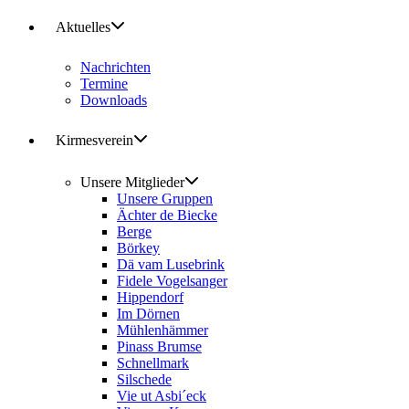
Aktuelles
Nachrichten
Termine
Downloads
Kirmesverein
Unsere Mitglieder
Unsere Gruppen
Ächter de Biecke
Berge
Börkey
Dä vam Lusebrink
Fidele Vogelsanger
Hippendorf
Im Dörnen
Mühlenhämmer
Pinass Brumse
Schnellmark
Silschede
Vie ut Asbi´eck