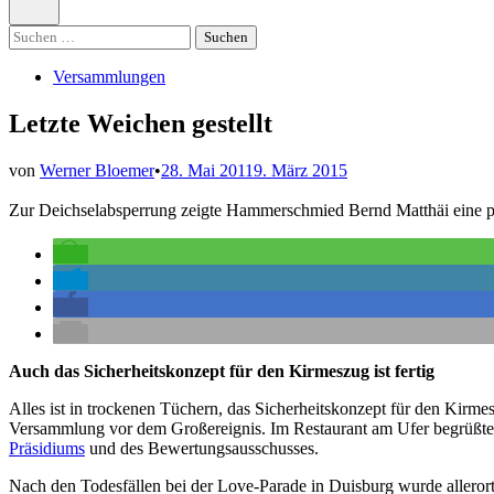
öffnen
Suchen
nach:
Veröffentlicht
Versammlungen
in
Letzte Weichen gestellt
von
Werner Bloemer
•
28. Mai 2011
9. März 2015
Zur Deichselabsperrung zeigte Hammerschmied Bernd Matthäi eine p
Auch das Sicherheitskonzept für den Kirmeszug ist fertig
Alles ist in trockenen Tüchern, das Sicherheitskonzept für den Kirmesz
Versammlung vor dem Großereignis. Im Restaurant am Ufer begrüßte J
Präsidiums
und des Bewertungsausschusses.
Nach den Todesfällen bei der Love-Parade in Duisburg wurde alleror