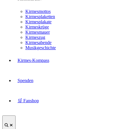
Kirmesmottos
Kirmesplaketten
Kirmesplakate
Kirmeskrüge
Kirmesmauer
Kirmeszug
Kirmesabende
Musikgeschichte
Kirmes-Kompass
Spenden
🛒 Fanshop
Suche