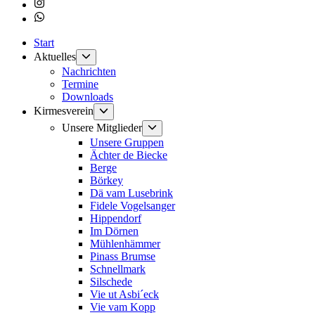
Instagram
Whatsapp
Start
Untermenü
Aktuelles
anzeigen
Nachrichten
Termine
Downloads
Untermenü
Kirmesverein
anzeigen
Untermenü
Unsere Mitglieder
anzeigen
Unsere Gruppen
Ächter de Biecke
Berge
Börkey
Dä vam Lusebrink
Fidele Vogelsanger
Hippendorf
Im Dörnen
Mühlenhämmer
Pinass Brumse
Schnellmark
Silschede
Vie ut Asbi´eck
Vie vam Kopp