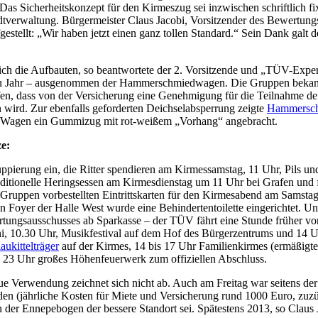
s Sicherheitskonzept für den Kirmeszug sei inzwischen schriftlich fixi
erwaltung. Bürgermeister Claus Jacobi, Vorsitzender des Bewertungsa
gestellt: „Wir haben jetzt einen ganz tollen Standard.“ Sein Dank galt 
 die Aufbauten, so beantwortete der 2. Vorsitzende und „TÜV-Expert
u Jahr – ausgenommen der Hammerschmiedwagen. Die Gruppen bekamen 
fen, dass von der Versicherung eine Genehmigung für die Teilnahme d
 wird. Zur ebenfalls geforderten Deichselabsperrung zeigte
Hammersc
nd Wagen ein Gummizug mit rot-weißem „Vorhang“ angebracht.
e:
ppierung ein, die Ritter spendieren am Kirmessamstag, 11 Uhr, Pils u
traditionelle Heringsessen am Kirmesdienstag um 11 Uhr bei Grafen und
ppen vorbestellten Eintrittskarten für den Kirmesabend am Samstag, 1
n Foyer der Halle West wurde eine Behindertentoilette eingerichtet. Un
tungsausschusses ab Sparkasse – der TÜV fährt eine Stunde früher vor
uni, 10.30 Uhr, Musikfestival auf dem Hof des Bürgerzentrums und 14
aukittelträger
auf der Kirmes, 14 bis 17 Uhr Familienkirmes (ermäßigte 
r, 23 Uhr großes Höhenfeuerwerk zum offiziellen Abschluss.
ue Verwendung zeichnet sich nicht ab. Auch am Freitag war seitens de
den (jährliche Kosten für Miete und Versicherung rund 1000 Euro, zu
en der Ennepebogen der bessere Standort sei. Spätestens 2013, so Claus 