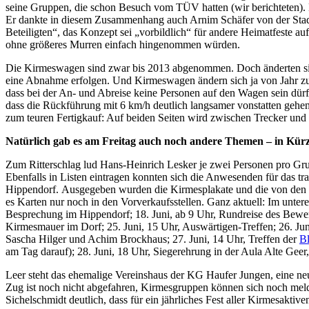
seine Gruppen, die schon Besuch vom TÜV hatten (wir berichteten). Da
Er dankte in diesem Zusammenhang auch Arnim Schäfer von der Stadtv
Beteiligten“, das Konzept sei „vorbildlich“ für andere Heimatfeste auf
ohne größeres Murren einfach hingenommen würden.
Die Kirmeswagen sind zwar bis 2013 abgenommen. Doch änderten sich
eine Abnahme erfolgen. Und Kirmeswagen ändern sich ja von Jahr z
dass bei der An- und Abreise keine Personen auf den Wagen sein dür
dass die Rückführung mit 6 km/h deutlich langsamer vonstatten gehen
zum teuren Fertigkauf: Auf beiden Seiten wird zwischen Trecker u
Natürlich gab es am Freitag auch noch andere Themen – in Kürz
Zum Ritterschlag lud Hans-Heinrich Lesker je zwei Personen pro Gru
Ebenfalls in Listen eintragen konnten sich die Anwesenden für das 
Hippendorf. Ausgegeben wurden die Kirmesplakate und die von den Gru
es Karten nur noch in den Vorverkaufsstellen. Ganz aktuell: Im untere
Besprechung im Hippendorf; 18. Juni, ab 9 Uhr, Rundreise des Bewer
Kirmesmauer im Dorf; 25. Juni, 15 Uhr, Auswärtigen-Treffen; 26. J
Sascha Hilger und Achim Brockhaus; 27. Juni, 14 Uhr, Treffen der
Bl
am Tag darauf); 28. Juni, 18 Uhr, Siegerehrung in der Aula Alte Gee
Leer steht das ehemalige Vereinshaus der KG Haufer Jungen, eine ne
Zug ist noch nicht abgefahren, Kirmesgruppen können sich noch mel
Sichelschmidt deutlich, dass für ein jährliches Fest aller Kirmesaktiv