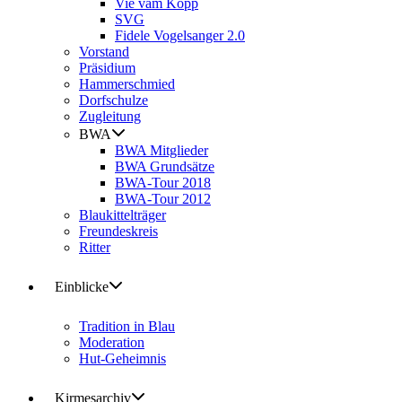
Vie vam Kopp
SVG
Fidele Vogelsanger 2.0
Vorstand
Präsidium
Hammerschmied
Dorfschulze
Zugleitung
BWA
BWA Mitglieder
BWA Grundsätze
BWA-Tour 2018
BWA-Tour 2012
Blaukittelträger
Freundeskreis
Ritter
Einblicke
Tradition in Blau
Moderation
Hut-Geheimnis
Kirmesarchiv