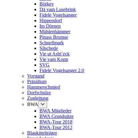
Börkey
Dä vam Lusebrink
Fidele Vogelsanger
Hippendorf
Im Dörnen
Mühlenhämmer
Pinass Brumse
Schnellmark
Silschede
Vie ut Asbi´eck
Vie vam Kopp
SVG
Fidele Vogelsanger 2.0
Vorstand
Präsidium
Hammerschmied
Dorfschulze
Zugleitung
Untermenü
BWA
anzeigen
BWA Mitglieder
BWA Grundsätze
BWA-Tour 2018
BWA-Tour 2012
Blaukittelträger