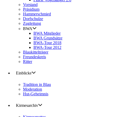
Vorstand
Präsidium
Hammerschmied
Dorfschulze
Zugleitung
BWA
BWA Mitglieder
BWA Grundsätze
BWA-Tour 2018
BWA-Tour 2012
Blaukittelträger
Freundeskreis
Ritter
Einblicke
Tradition in Blau
Moderation
Hut-Geheimnis
Kirmesarchiv
Kirmesmottos