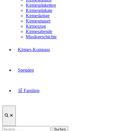
Kirmesplaketten
Kirmesplakate
Kirmeskrüge
Kirmesmauer
Kirmeszug
Kirmesabende
Musikgeschichte
Kirmes-Kompass
Spenden
🛒 Fanshop
Suche
öffnen
Suchen