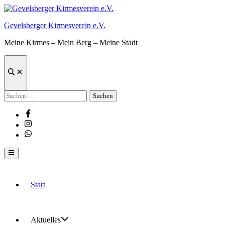
Zum
Inhalt
Gevelsberger Kirmesverein e.V.
springen
Meine Kirmes – Mein Berg – Meine Stadt
Suche
öffnen
Suchen
nach:
Facebook
Instagram
Whatsapp
Hauptmenü
Start
Aktuelles