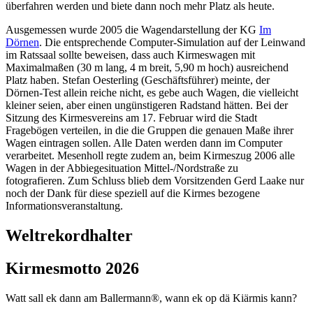
überfahren werden und biete dann noch mehr Platz als heute.
Ausgemessen wurde 2005 die Wagendarstellung der KG
Im
Dörnen
. Die entsprechende Computer-Simulation auf der Leinwand
im Ratssaal sollte beweisen, dass auch Kirmeswagen mit
Maximalmaßen (30 m lang, 4 m breit, 5,90 m hoch) ausreichend
Platz haben. Stefan Oesterling (Geschäftsführer) meinte, der
Dörnen-Test allein reiche nicht, es gebe auch Wagen, die vielleicht
kleiner seien, aber einen ungünstigeren Radstand hätten. Bei der
Sitzung des Kirmesvereins am 17. Februar wird die Stadt
Fragebögen verteilen, in die die Gruppen die genauen Maße ihrer
Wagen eintragen sollen. Alle Daten werden dann im Computer
verarbeitet. Mesenholl regte zudem an, beim Kirmeszug 2006 alle
Wagen in der Abbiegesituation Mittel-/Nordstraße zu
fotografieren. Zum Schluss blieb dem Vorsitzenden Gerd Laake nur
noch der Dank für diese speziell auf die Kirmes bezogene
Informationsveranstaltung.
Weltrekordhalter
Kirmesmotto 2026
Watt sall ek dann am Ballermann®, wann ek op dä Kiärmis kann?