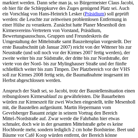
markiert werden. Dann sehe man ja, so Bürgermeister Claus Jacobi,
ob hier für die Schleppkurve des Zuges genügend Platz sei. Auch
ein Vorschlag von Hans-Heinrich Lesker (
Präsidium
) soll geprüft
werden: die Leuchte zur zeitweisen problemlosen Entfernung in
einer Hülse zu verankern. Zunächst hatte Planer Mesenholl den
Kirmesvereins-Vertretern von Vorstand, Präsidium,
Bewertungsausschuss, Gruppen und Freundeskreis die
Umgestaltung der Mittelstraße samt Bauzeitenplan vorgestellt. Der
erste Bauabschnitt (ab Januar 2007) reicht von der Wittener bis zur
Neustraße (und soll noch vor der Kirmes 2007 fertig werden), der
zweite weiter bis zur Südstraße, der dritte bis zur Nordstraße, der
vierte von der Nord- bis zur Mylinghauser Straße und der fünfte
schließlich weiter bis zum Timpen. Der Platzbereich vor der VHS
soll zur Kirmes 2008 fertig sein, die Baumaßnahme insgesamt im
Herbst abgeschlossen werden.
Anspruch der Stadt sei, so Jacobi, trotz der Baustellensituation einen
reibungslosen Kirmesablauf zu gewährleisten. Die Bauarbeiten
würden zur Kirmeszeit für zwei Wochen eingestellt, teilte Mesenholl
mit, die Baustellen aufgeräumt. Martin Hepermann vom
Gevelsberger Bauamt zeigte in seinem Vortrag den Bereich
Mittel-/Nordstraße auf. Zwar werde die Fahrbahn hier etwas
schmaler, doch wie in der gesamten Mittelstraße gebe es keine
Hochborde mehr, sondern lediglich 2 cm hohe Bordsteine. Beet und
Bäume vor Café Koop würden entfernt, der Bereich könne