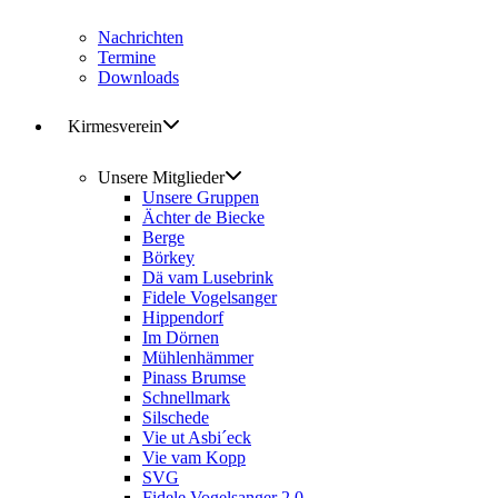
Nachrichten
Termine
Downloads
Kirmesverein
Unsere Mitglieder
Unsere Gruppen
Ächter de Biecke
Berge
Börkey
Dä vam Lusebrink
Fidele Vogelsanger
Hippendorf
Im Dörnen
Mühlenhämmer
Pinass Brumse
Schnellmark
Silschede
Vie ut Asbi´eck
Vie vam Kopp
SVG
Fidele Vogelsanger 2.0