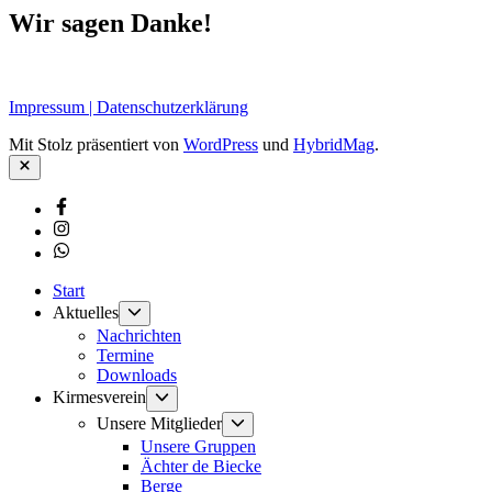
Wir sagen Danke!
Impressum | Datenschutzerklärung
Mit Stolz präsentiert von
WordPress
und
HybridMag
.
Schließen
Facebook
Instagram
Whatsapp
Start
Untermenü
Aktuelles
anzeigen
Nachrichten
Termine
Downloads
Untermenü
Kirmesverein
anzeigen
Untermenü
Unsere Mitglieder
anzeigen
Unsere Gruppen
Ächter de Biecke
Berge