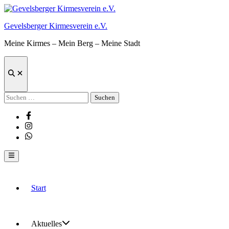
Zum
Inhalt
Gevelsberger Kirmesverein e.V.
springen
Meine Kirmes – Mein Berg – Meine Stadt
Suche
öffnen
Suchen
nach:
Facebook
Instagram
Whatsapp
Hauptmenü
Start
Aktuelles