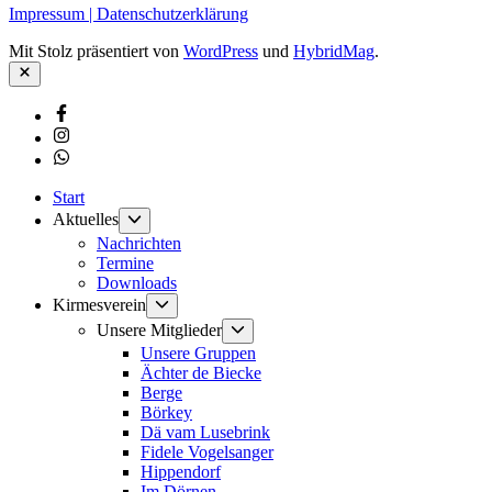
Impressum | Datenschutzerklärung
Mit Stolz präsentiert von
WordPress
und
HybridMag
.
Schließen
Facebook
Instagram
Whatsapp
Start
Untermenü
Aktuelles
anzeigen
Nachrichten
Termine
Downloads
Untermenü
Kirmesverein
anzeigen
Untermenü
Unsere Mitglieder
anzeigen
Unsere Gruppen
Ächter de Biecke
Berge
Börkey
Dä vam Lusebrink
Fidele Vogelsanger
Hippendorf
Im Dörnen