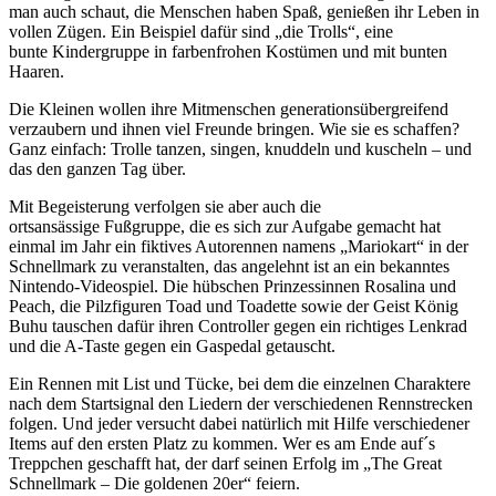
man auch schaut, die Menschen haben Spaß, genießen ihr Leben in
vollen Zügen. Ein Beispiel dafür sind „die Trolls“, eine
bunte Kindergruppe in farbenfrohen Kostümen und mit bunten
Haaren.
Die Kleinen wollen ihre Mitmenschen generationsübergreifend
verzaubern und ihnen viel Freunde bringen. Wie sie es schaffen?
Ganz einfach: Trolle tanzen, singen, knuddeln und kuscheln – und
das den ganzen Tag über.
Mit Begeisterung verfolgen sie aber auch die
ortsansässige Fußgruppe, die es sich zur Aufgabe gemacht hat
einmal im Jahr ein fiktives Autorennen namens „Mariokart“ in der
Schnellmark zu veranstalten, das angelehnt ist an ein bekanntes
Nintendo-Videospiel. Die hübschen Prinzessinnen Rosalina und
Peach, die Pilzfiguren Toad und Toadette sowie der Geist König
Buhu tauschen dafür ihren Controller gegen ein richtiges Lenkrad
und die A-Taste gegen ein Gaspedal getauscht.
Ein Rennen mit List und Tücke, bei dem die einzelnen Charaktere
nach dem Startsignal den Liedern der verschiedenen Rennstrecken
folgen. Und jeder versucht dabei natürlich mit Hilfe verschiedener
Items auf den ersten Platz zu kommen. Wer es am Ende auf´s
Treppchen geschafft hat, der darf seinen Erfolg im „The Great
Schnellmark – Die goldenen 20er“ feiern.