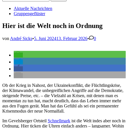
nach:
Veröffentlicht
Aktuelle Nachrichten
in
Gruppengeflüster
Hier ist die Welt noch in Ordnung
von
André Sicks
•
5. Juni 2024
13. Februar 2026
•
0
Ob der Krieg in Nahost, der Ukrainekonflikt, die Flüchtlingskrise,
der Klimawandel, die unbegreiflichen Angriffe auf die Demokratie,
steigende Preise, etc. – die Vielzahl an Krisen, mit denen man es
momentan zu tun hat, macht deutlich, dass das Leben immer mehr
aus den Fugen gerät. Man hat das Gefühl als sei ein permanenter
Krisenmodus der neue Normalfall.
Im Gevelsberger Ortsteil
Schnellmark
ist die Welt indes aber noch in
Ordnung. Hier ticken die Uhren einfach anders – langsamer. Wohin