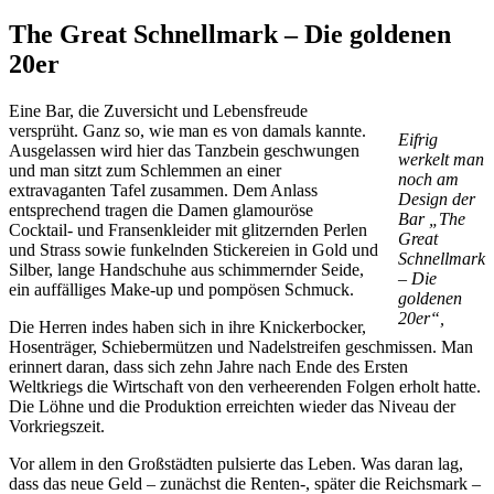
The Great Schnellmark – Die goldenen
20er
Eine Bar, die Zuversicht und Lebensfreude
versprüht. Ganz so, wie man es von damals kannte.
Eifrig
Ausgelassen wird hier das Tanzbein geschwungen
werkelt man
und man sitzt zum Schlemmen an einer
noch am
extravaganten Tafel zusammen. Dem Anlass
Design der
entsprechend tragen die Damen glamouröse
Bar „The
Cocktail- und Fransenkleider mit glitzernden Perlen
Great
und Strass sowie funkelnden Stickereien in Gold und
Schnellmark
Silber, lange Handschuhe aus schimmernder Seide,
– Die
ein auffälliges Make-up und pompösen Schmuck.
goldenen
20er“,
Die Herren indes haben sich in ihre Knickerbocker,
Hosenträger, Schiebermützen und Nadelstreifen geschmissen. Man
erinnert daran, dass sich zehn Jahre nach Ende des Ersten
Weltkriegs die Wirtschaft von den verheerenden Folgen erholt hatte.
Die Löhne und die Produktion erreichten wieder das Niveau der
Vorkriegszeit.
Vor allem in den Großstädten pulsierte das Leben. Was daran lag,
dass das neue Geld – zunächst die Renten-, später die Reichsmark –