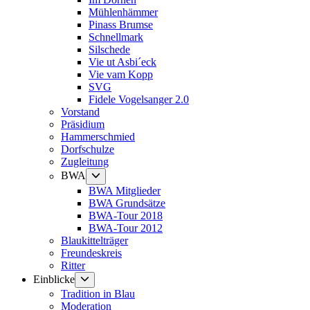
Mühlenhämmer
Pinass Brumse
Schnellmark
Silschede
Vie ut Asbi´eck
Vie vam Kopp
SVG
Fidele Vogelsanger 2.0
Vorstand
Präsidium
Hammerschmied
Dorfschulze
Zugleitung
Untermenü
BWA
anzeigen
BWA Mitglieder
BWA Grundsätze
BWA-Tour 2018
BWA-Tour 2012
Blaukittelträger
Freundeskreis
Ritter
Untermenü
Einblicke
anzeigen
Tradition in Blau
Moderation