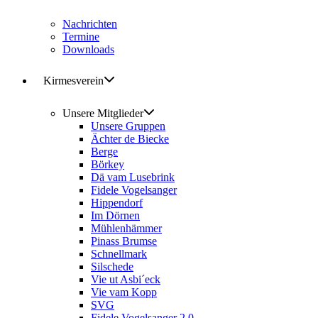
Nachrichten
Termine
Downloads
Kirmesverein
Unsere Mitglieder
Unsere Gruppen
Ächter de Biecke
Berge
Börkey
Dä vam Lusebrink
Fidele Vogelsanger
Hippendorf
Im Dörnen
Mühlenhämmer
Pinass Brumse
Schnellmark
Silschede
Vie ut Asbi´eck
Vie vam Kopp
SVG
Fidele Vogelsanger 2.0