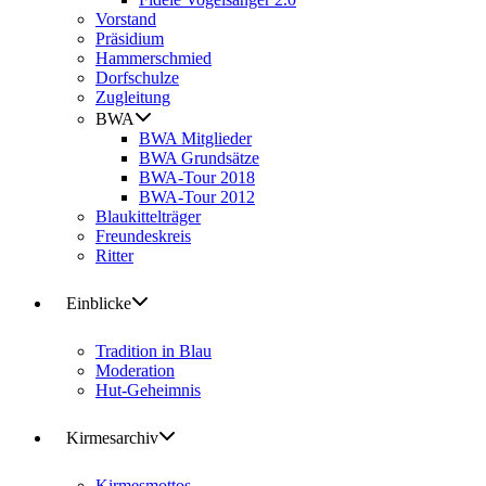
Vorstand
Präsidium
Hammerschmied
Dorfschulze
Zugleitung
BWA
BWA Mitglieder
BWA Grundsätze
BWA-Tour 2018
BWA-Tour 2012
Blaukittelträger
Freundeskreis
Ritter
Einblicke
Tradition in Blau
Moderation
Hut-Geheimnis
Kirmesarchiv
Kirmesmottos