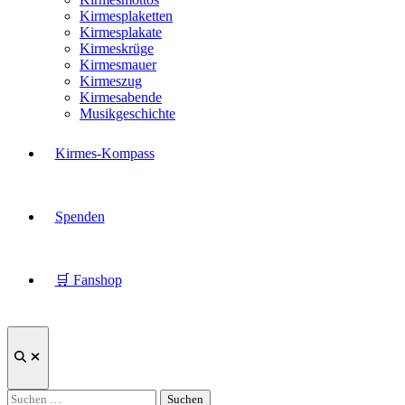
Kirmesplaketten
Kirmesplakate
Kirmeskrüge
Kirmesmauer
Kirmeszug
Kirmesabende
Musikgeschichte
Kirmes-Kompass
Spenden
🛒 Fanshop
Suche
öffnen
Suchen