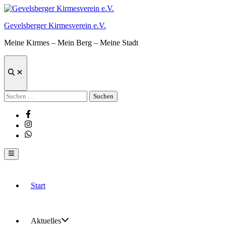
Zum
Inhalt
Gevelsberger Kirmesverein e.V.
springen
Meine Kirmes – Mein Berg – Meine Stadt
Suche
öffnen
Suchen
nach:
Facebook
Instagram
Whatsapp
Hauptmenü
Start
Aktuelles