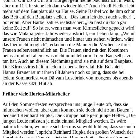
Von 18 Uhr bis 6 Uhr am Morgen geht meine Nachtschicht in Marl,
aber um 11 Uhr stehe ich dann wieder hier.“ Auch Fredi Fiedler lebt
mehr auf dem Bauplatz als zu Hause. Seine Bärbel wollte ihm schon
das Bett auf den Bauplatz stellen. „Das kann ich doch auch selber!“,
bot er an. Aber Bärbel sah es realistischer: „Da hast du doch gar
keine Zeit zu!“ So ist es, wenn man vom Kirmesfieber gepackt wird,
das wie Malaria jedes Jahr wieder ausbricht, ein Leben lang. „Wenn
unsere Frauen nicht mitmachen und hinter uns stehen würden, wäre
das hier nicht möglich“, erkennen die Männer die Verdienste ihrer
Frauen selbstverständlich an. Die Frauen sind mit den Kostümen
befasst und mit allem, was nicht unmittelbar mit dem Bau selbst zu
tun hat. Auch an diesem Nachmittag sind sie mit auf dem Bauplatz.
Der Kirmesvirus hält in jedem Lebensalter vital. Ein Beispiel:
Hanna Brauer ist mit ihren 88 Jahren noch so jung, dass sie bei
jedem Sommerfest von Dä vam Lusebrink von morgens bis abends
an der Kasse sitzt. Hut ab!
Früher viele Horten-Mitarbeiter
Auf den Sommerfesten versprechen uns junge Leute oft, dass sie
mitmachen wollen, aber dann kommen sie doch nicht zum Bauen“,
bedauert Reinhard Hupka. Die Gruppe hätte gern junge Helfer. „Die
jungen Leute müssten ja nicht einmal Mitglied werden. Es wäre
natürlich schön, wenn sie sich bei uns so wohl fühlten, dass sie auch
Mitglied werden“, spricht Reinhard Hupka den großen Wunsch der
Lusebrinker aus. Denn das jetzige Durchschnittsalter der Gruppe ist