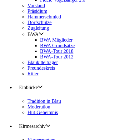
Vorstand
Präsidium
Hammerschmied
Dorfschulze
Zugleitung
BWA
BWA Mitglieder
BWA Grundsätze
BWA-Tour 2018
BWA-Tour 2012
Blaukittelträger
Freundeskreis
Ritter
Einblicke
Tradition in Blau
Moderation
Hut-Geheimnis
Kirmesarchiv
Kirmesmottos