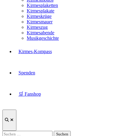
Kirmesplaketten
Kirmesplakate
Kirmeskrüge
Kirmesmauer
Kirmeszug
Kirmesabende
Musikgeschichte
Kirmes-Kompass
Spenden
🛒 Fanshop
Suche
öffnen
Suchen