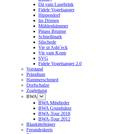
Dä vam Lusebrink
Fidele Vogelsanger
Hippendorf
Im Dörnen
Mühlenhämmer
Pinass Brumse
Schnellmark
Silschede
Vie ut Asbi´eck
Vie vam Kopp
SVG
Fidele Vogelsanger 2.0
Vorstand
Präsidium
Hammerschmied
Dorfschulze
Zugleitung
Untermenü
BWA
anzeigen
BWA Mitglieder
BWA Grundsätze
BWA-Tour 2018
BWA-Tour 2012
Blaukittelträger
Freundeskreis