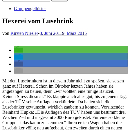
nach:
Veröffentlicht
Gruppengeflüster
in
Hexerei vom Lusebrink
von
Kirsten Niesler
•
3. Juni 2011
9. März 2015
Mit den Lusebrinkern ist in diesem Jahr nicht zu spaßen, sie setzen
ganz auf Hexerei. Schon im Oktober letzten Jahres haben sie
angefangen zu bauen, denn „wir wollten eine ruhige Bauzeit.
Keinen Stress diesmal.“ Es klappte auch alles gut, bis zu jenem Tag,
als der TÜV seine Auflagen verkündete. Da hätten sich die
Lusebrinker gewünscht, wirklich zaubern zu können. Vorsitzender
Reinhard Hupka: „Die Auflagen des TÜV haben uns bestimmt drei
Wochen Zeit und insgesamt 3000 Euro gekostet. Für eine so kleine
Gruppe ist das kaum zu stemmen.“ Ihren ersten Wagen haben die
Lusebrinker völlig neu aufgebaut, den zweiten durch einen neuen