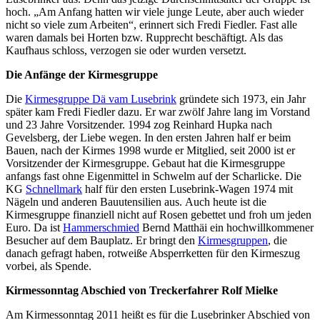
hoch. „Am Anfang hatten wir viele junge Leute, aber auch wieder
nicht so viele zum Arbeiten“, erinnert sich Fredi Fiedler. Fast alle
waren damals bei Horten bzw. Rupprecht beschäftigt. Als das
Kaufhaus schloss, verzogen sie oder wurden versetzt.
Die Anfänge der Kirmesgruppe
Die
Kirmesgruppe Dä vam Lusebrink
gründete sich 1973, ein Jahr
später kam Fredi Fiedler dazu. Er war zwölf Jahre lang im Vorstand
und 23 Jahre Vorsitzender. 1994 zog Reinhard Hupka nach
Gevelsberg, der Liebe wegen. In den ersten Jahren half er beim
Bauen, nach der Kirmes 1998 wurde er Mitglied, seit 2000 ist er
Vorsitzender der Kirmesgruppe. Gebaut hat die Kirmesgruppe
anfangs fast ohne Eigenmittel in Schwelm auf der Scharlicke. Die
KG
Schnellmark
half für den ersten Lusebrink-Wagen 1974 mit
Nägeln und anderen Bauutensilien aus. Auch heute ist die
Kirmesgruppe finanziell nicht auf Rosen gebettet und froh um jeden
Euro. Da ist
Hammerschmied
Bernd Matthäi ein hochwillkommener
Besucher auf dem Bauplatz. Er bringt den
Kirmesgruppen
, die
danach gefragt haben, rotweiße Absperrketten für den Kirmeszug
vorbei, als Spende.
Kirmessonntag Abschied von Treckerfahrer Rolf Mielke
Am Kirmessonntag 2011 heißt es für die Lusebrinker Abschied von