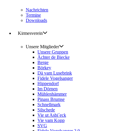
Nachrichten
Termine
Downloads
Kirmesverein
Unsere Mitglieder
Unsere Gruppen
Ächter de Biecke
Berge
Börkey
Dä vam Lusebrink
Fidele Vogelsanger
Hippendorf
Im Dörnen
Mühlenhämmer
Pinass Brumse
Schnellmark
Silschede
Vie ut Asbi´eck
Vie vam Kopp
SVG
Fidele Vogelsanger 2.0