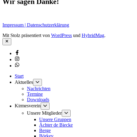
Wir sagen Danke!
Impressum | Datenschutzerklärung
Mit Stolz präsentiert von
WordPress
und
HybridMag
.
Schließen
Facebook
Instagram
Whatsapp
Start
Untermenü
Aktuelles
anzeigen
Nachrichten
Termine
Downloads
Untermenü
Kirmesverein
anzeigen
Untermenü
Unsere Mitglieder
anzeigen
Unsere Gruppen
Ächter de Biecke
Berge
Börkey