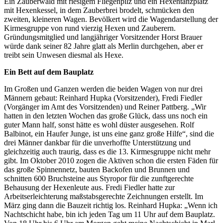
Ein Zauberwald mit riesigem Fliegenpilz und ein Hexentanzplatz
mit Hexenkessel, in dem Zauberbrei brodelt, schmücken den
zweiten, kleineren Wagen. Bevölkert wird die Wagendarstellung der
Kirmesgruppe von rund vierzig Hexen und Zauberern.
Gründungsmitglied und langjähriger Vorsitzender Horst Brauer
würde dank seiner 82 Jahre glatt als Merlin durchgehen, aber er
treibt sein Unwesen diesmal als Hexe.
Ein Bett auf dem Bauplatz
Im Großen und Ganzen werden die beiden Wagen von nur drei
Männern gebaut: Reinhard Hupka (Vorsitzender), Fredi Fiedler
(Vorgänger im Amt des Vorsitzenden) und Reiner Pattberg. „Wir
hatten in den letzten Wochen das große Glück, dass uns noch ein
guter Mann half, sonst hätte es wohl düster ausgesehen. Rolf
Balbinot, ein Haufer Junge, ist uns eine ganz große Hilfe“, sind die
drei Männer dankbar für die unverhoffte Unterstützung und
gleichzeitig auch traurig, dass es die 13. Kirmesgruppe nicht mehr
gibt. Im Oktober 2010 zogen die Aktiven schon die ersten Fäden für
das große Spinnennetz, bauten Backofen und Brunnen und
schnitten 600 Bruchsteine aus Styropor für die zunftgerechte
Behausung der Hexenleute aus. Fredi Fiedler hatte zur
Arbeitserleichterung maßstabsgerechte Zeichnungen erstellt. Im
März ging dann die Bauzeit richtig los. Reinhard Hupka: „Wenn ich
Nachtschicht habe, bin ich jeden Tag um 11 Uhr auf dem Bauplatz.