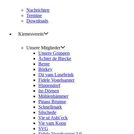
Nachrichten
Termine
Downloads
Kirmesverein
Unsere Mitglieder
Unsere Gruppen
Ächter de Biecke
Berge
Börkey
Dä vam Lusebrink
Fidele Vogelsanger
Hippendorf
Im Dörnen
Mühlenhämmer
Pinass Brumse
Schnellmark
Silschede
Vie ut Asbi´eck
Vie vam Kopp
SVG
Fidele Vogelsanger 2.0