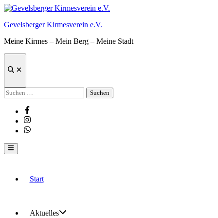
Zum
Inhalt
Gevelsberger Kirmesverein e.V.
springen
Meine Kirmes – Mein Berg – Meine Stadt
Suche
öffnen
Suchen
nach:
Facebook
Instagram
Whatsapp
Hauptmenü
Start
Aktuelles