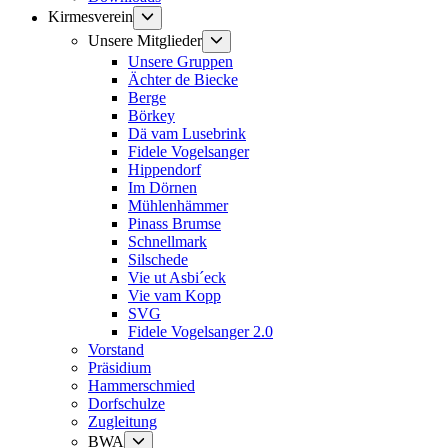
Untermenü
Kirmesverein
anzeigen
Untermenü
Unsere Mitglieder
anzeigen
Unsere Gruppen
Ächter de Biecke
Berge
Börkey
Dä vam Lusebrink
Fidele Vogelsanger
Hippendorf
Im Dörnen
Mühlenhämmer
Pinass Brumse
Schnellmark
Silschede
Vie ut Asbi´eck
Vie vam Kopp
SVG
Fidele Vogelsanger 2.0
Vorstand
Präsidium
Hammerschmied
Dorfschulze
Zugleitung
Untermenü
BWA