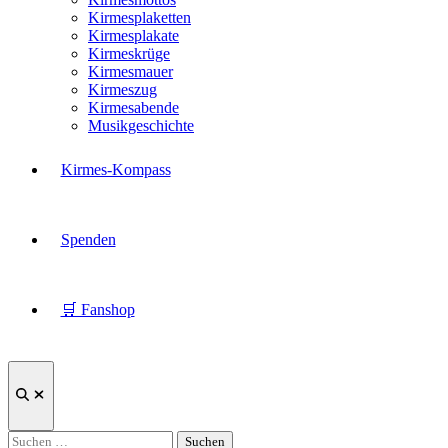
Kirmesplaketten
Kirmesplakate
Kirmeskrüge
Kirmesmauer
Kirmeszug
Kirmesabende
Musikgeschichte
Kirmes-Kompass
Spenden
🛒 Fanshop
Suche
öffnen
Suchen