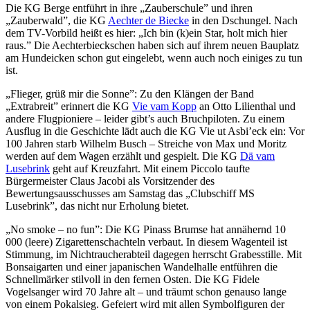
Die KG Berge entführt in ihre „Zauberschule” und ihren
„Zauberwald”, die KG
Aechter de Biecke
in den Dschungel. Nach
dem TV-Vorbild heißt es hier: „Ich bin (k)ein Star, holt mich hier
raus.” Die Aechterbieckschen haben sich auf ihrem neuen Bauplatz
am Hundeicken schon gut eingelebt, wenn auch noch einiges zu tun
ist.
„Flieger, grüß mir die Sonne”: Zu den Klängen der Band
„Extrabreit” erinnert die KG
Vie vam Kopp
an Otto Lilienthal und
andere Flugpioniere – leider gibt’s auch Bruchpiloten. Zu einem
Ausflug in die Geschichte lädt auch die KG Vie ut Asbi’eck ein: Vor
100 Jahren starb Wilhelm Busch – Streiche von Max und Moritz
werden auf dem Wagen erzählt und gespielt. Die KG
Dä vam
Lusebrink
geht auf Kreuzfahrt. Mit einem Piccolo taufte
Bürgermeister Claus Jacobi als Vorsitzender des
Bewertungsausschusses am Samstag das „Clubschiff MS
Lusebrink”, das nicht nur Erholung bietet.
„No smoke – no fun”: Die KG Pinass Brumse hat annähernd 10
000 (leere) Zigarettenschachteln verbaut. In diesem Wagenteil ist
Stimmung, im Nichtraucherabteil dagegen herrscht Grabesstille. Mit
Bonsaigarten und einer japanischen Wandelhalle entführen die
Schnellmärker stilvoll in den fernen Osten. Die KG Fidele
Vogelsanger wird 70 Jahre alt – und träumt schon genauso lange
von einem Pokalsieg. Gefeiert wird mit allen Symbolfiguren der