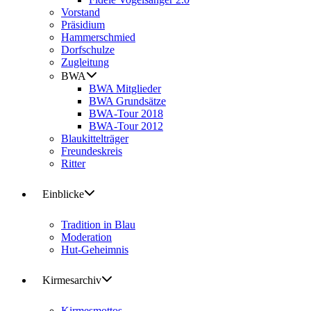
Vorstand
Präsidium
Hammerschmied
Dorfschulze
Zugleitung
BWA
BWA Mitglieder
BWA Grundsätze
BWA-Tour 2018
BWA-Tour 2012
Blaukittelträger
Freundeskreis
Ritter
Einblicke
Tradition in Blau
Moderation
Hut-Geheimnis
Kirmesarchiv
Kirmesmottos