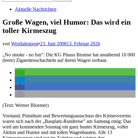
nach:
Veröffentlicht
Aktuelle Nachrichten
in
Große Wagen, viel Humor: Das wird ein
toller Kirmeszug
von
Westfalenpost
•
23. Juni 2008
13. Februar 2026
„No smoke - no fun”: Die KG Pinass Brumse hat annähernd 10 000
(leere) Zigarettenschachteln auf ihrem Wagen verbaut.
(Text: Werner Bloemer)
Vorstand, Präsidium und Bewertungsausschuss des Kirmesvereins
waren sich nach der „Bauplatz-Rundreise” am Samstag einig: Das
wird am kommenden Sonntag ein ganz bunter Kirmeszug, voller
Aktion und Humor und mit tollen Wagenbauten. Alle 13
Kirmesgruppen sind gut im Zeitplan und zeigten den