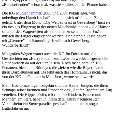
„Rundreisenden” schon mal, was sie so alles auf der Pfanne haben.
Die KG
Mühlenhämmer
, 2006 und 2007 Pokalsieger, will
unbedingt den Hattrick schaffen und hat sich mächtig ins Zeug
gelegt. Unter dem Motto „Die Welt zu Gast in Gevelsberg” lässt sie
ein riesiges Flugzeug in der neuen Mittelstraße landen – die Häuser
sind auf den Wagenseiten als Panorama zu sehen, in der FuZo
müssen die Flügel eingeklappt werden. Dahinter ein Fesselballon
mit „Gerome” aus Burundi: „Ich will nach Gevelsberg-
Wunderbarland!”
Mit großen Wagen wartet auch die KG Im Dörnen auf, die
Geschichten um „Harry Potter” zum Leben erweckt. Insgesamt 90
Leute werden da auf der Straße sein. Noch mehr, nämlich 105
Personen, bieten die Börkeyer, die „feiern wie die Bayern”, mit
ihren Darbietungen auf. Da fehlt auch das Hofbräuhaus nicht, das
von der KG im Oktober in München „vermessen” wurde.
Mehr Hochprozentigem zugetan sind die Haufer Jungen, die ihren
Schnaps selber brennen und Pröbchen des „Haufer Tropfen” im Zug
verteilen. Die Hippendörfer, mit rund 60 Kindern, Frauen und
Männern am Start, haben in ihrem detailgetreu nachgebauten
Vereinsheim ein Steuerparadies geschaffen und bieten sogar
Butterfahrten an.