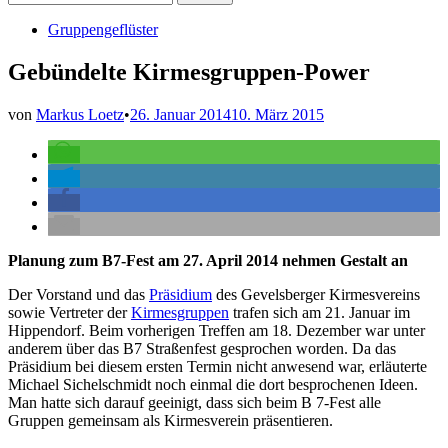
nach:
Veröffentlicht
Gruppengeflüster
in
Gebündelte Kirmesgruppen-Power
von
Markus Loetz
•
26. Januar 2014
10. März 2015
Planung zum B7-Fest am 27. April 2014 nehmen Gestalt an
Der Vorstand und das
Präsidium
des Gevelsberger Kirmesvereins
sowie Vertreter der
Kirmesgruppen
trafen sich am 21. Januar im
Hippendorf. Beim vorherigen Treffen am 18. Dezember war unter
anderem über das B7 Straßenfest gesprochen worden. Da das
Präsidium bei diesem ersten Termin nicht anwesend war, erläuterte
Michael Sichelschmidt noch einmal die dort besprochenen Ideen.
Man hatte sich darauf geeinigt, dass sich beim B 7-Fest alle
Gruppen gemeinsam als Kirmesverein präsentieren.