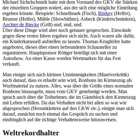
Michael Sichelschmidt hatte mit dem Vorstand des GKV die Stärken
der einzelnen Gruppen notiert, aus der sich eine mögliche Einteilung
ergeben könnte. Beispiele: Schnellmark (Fisch),
Börkey
(Helfer),
Brumse (Helfer), Mühle (Showbühne), Asbeck (Kinderschminken),
Aechter de Biecke
(Grill) und, und, und.
Über diese Dinge wird aber noch genauer gesprochen. Einwände
gegen diese ersten Ideen ergaben sich nicht. Auch waren alle dafür,
ein Kinderkarussell aufstellen zu lassen. Thomas Krughöfer hatte
angeboten, dieses über einen befreundeten Schausteller zu
organisieren. Hauptsponsor Röttger beteiligt sich mit einer
Autoshow. An einer Kasse werden Wertmarken für das Fest
verkauft.
Man einigte sich nach kleinen Unstimmigkeiten (Manöverkritik)
auch darauf, dass es erlaubt sein wird, Bonbons im Kirmeszug als
Wurfmaterial zu nutzen. Alles, was über die Größe eines normalen
Bonbons hinausgeht, muss vom GKV genehmigt werden. Man
sprach auch über die Teilnehmer, die im Gästeblock den Kirmeszug
mit Leben erfüllen. Da das Verhalten nicht bei allen so war wie
abgesprochen (Herumklettern auf den LKW etc.), einigte man sich
darauf, zunächst noch einmal das Gespräch zu suchen und
eindringlich auf die richtige Verhaltensweise hinzuweisen.
Weltrekordhalter