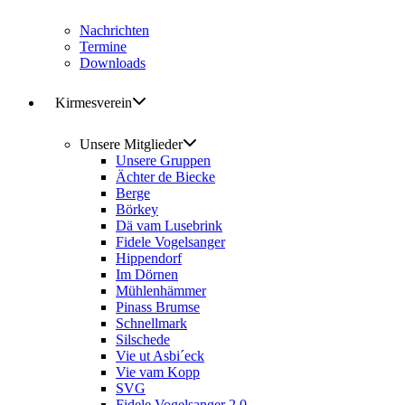
Nachrichten
Termine
Downloads
Kirmesverein
Unsere Mitglieder
Unsere Gruppen
Ächter de Biecke
Berge
Börkey
Dä vam Lusebrink
Fidele Vogelsanger
Hippendorf
Im Dörnen
Mühlenhämmer
Pinass Brumse
Schnellmark
Silschede
Vie ut Asbi´eck
Vie vam Kopp
SVG
Fidele Vogelsanger 2.0