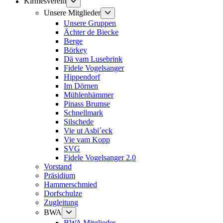
Untermenü
Kirmesverein
anzeigen
Untermenü
Unsere Mitglieder
anzeigen
Unsere Gruppen
Ächter de Biecke
Berge
Börkey
Dä vam Lusebrink
Fidele Vogelsanger
Hippendorf
Im Dörnen
Mühlenhämmer
Pinass Brumse
Schnellmark
Silschede
Vie ut Asbi´eck
Vie vam Kopp
SVG
Fidele Vogelsanger 2.0
Vorstand
Präsidium
Hammerschmied
Dorfschulze
Zugleitung
Untermenü
BWA
anzeigen
BWA Mitglieder