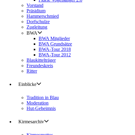
Vorstand
Präsidium
Hammerschmied
Dorfschulze
Zugleitung
BWA
BWA Mitglieder
BWA Grundsätze
BWA-Tour 2018
BWA-Tour 2012
Blaukittelträger
Freundeskreis
Ritter
Einblicke
Tradition in Blau
Moderation
Hut-Geheimnis
Kirmesarchiv
Kirmesmottos