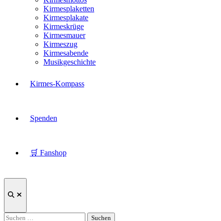
Kirmesplaketten
Kirmesplakate
Kirmeskrüge
Kirmesmauer
Kirmeszug
Kirmesabende
Musikgeschichte
Kirmes-Kompass
Spenden
🛒 Fanshop
Suche
öffnen
Suchen