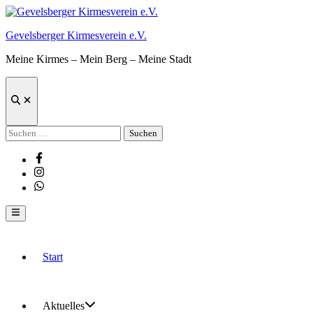
Zum
Inhalt
Gevelsberger Kirmesverein e.V.
springen
Meine Kirmes – Mein Berg – Meine Stadt
Suche
öffnen
Suchen
nach:
Facebook
Instagram
Whatsapp
Hauptmenü
Start
Aktuelles