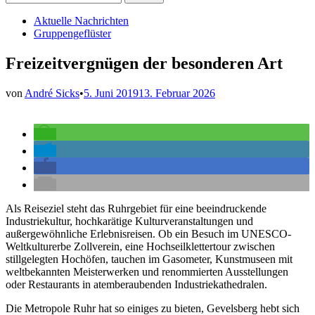
nach:
Veröffentlicht
Aktuelle Nachrichten
in
Gruppengeflüster
Freizeitvergnügen der besonderen Art
von
André Sicks
•
5. Juni 2019
13. Februar 2026
Als Reiseziel steht das Ruhrgebiet für eine beeindruckende
Industriekultur, hochkarätige Kulturveranstaltungen und
außergewöhnliche Erlebnisreisen. Ob ein Besuch im UNESCO-
Weltkulturerbe Zollverein, eine Hochseilklettertour zwischen
stillgelegten Hochöfen, tauchen im Gasometer, Kunstmuseen mit
weltbekannten Meisterwerken und renommierten Ausstellungen
oder Restaurants in atemberaubenden Industriekathedralen.
Die Metropole Ruhr hat so einiges zu bieten, Gevelsberg hebt sich