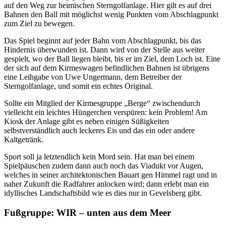
auf den Weg zur heimischen Sterngolfanlage. Hier gilt es auf drei
Bahnen den Ball mit möglichst wenig Punkten vom Abschlagpunkt
zum Ziel zu bewegen.
Das Spiel beginnt auf jeder Bahn vom Abschlagpunkt, bis das
Hindernis überwunden ist. Dann wird von der Stelle aus weiter
gespielt, wo der Ball liegen bleibt, bis er im Ziel, dem Loch ist. Eine
der sich auf dem Kirmeswagen befindlichen Bahnen ist übrigens
eine Leihgabe von Uwe Ungermann, dem Betreiber der
Sterngolfanlage, und somit ein echtes Original.
Sollte ein Mitglied der Kirmesgruppe „Berge“ zwischendurch
vielleicht ein leichtes Hüngerchen verspüren: kein Problem! Am
Kiosk der Anlage gibt es neben einigen Süßigkeiten
selbstverständlich auch leckeres Eis und das ein oder andere
Kaltgetränk.
Sport soll ja letztendlich kein Mord sein. Hat man bei einem
Spielpäuschen zudem dann auch noch das Viadukt vor Augen,
welches in seiner architektonischen Bauart gen Himmel ragt und in
naher Zukunft die Radfahrer anlocken wird; dann erlebt man ein
idyllisches Landschaftsbild wie es dies nur in Gevelsberg gibt.
Fußgruppe: WIR – unten aus dem Meer