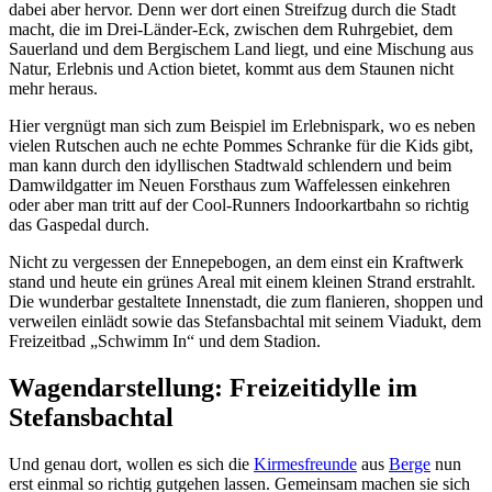
dabei aber hervor. Denn wer dort einen Streifzug durch die Stadt
macht, die im Drei-Länder-Eck, zwischen dem Ruhrgebiet, dem
Sauerland und dem Bergischem Land liegt, und eine Mischung aus
Natur, Erlebnis und Action bietet, kommt aus dem Staunen nicht
mehr heraus.
Hier vergnügt man sich zum Beispiel im Erlebnispark, wo es neben
vielen Rutschen auch ne echte Pommes Schranke für die Kids gibt,
man kann durch den idyllischen Stadtwald schlendern und beim
Damwildgatter im Neuen Forsthaus zum Waffelessen einkehren
oder aber man tritt auf der Cool-Runners Indoorkartbahn so richtig
das Gaspedal durch.
Nicht zu vergessen der Ennepebogen, an dem einst ein Kraftwerk
stand und heute ein grünes Areal mit einem kleinen Strand erstrahlt.
Die wunderbar gestaltete Innenstadt, die zum flanieren, shoppen und
verweilen einlädt sowie das Stefansbachtal mit seinem Viadukt, dem
Freizeitbad „Schwimm In“ und dem Stadion.
Wagendarstellung: Freizeitidylle im
Stefansbachtal
Und genau dort, wollen es sich die
Kirmesfreunde
aus
Berge
nun
erst einmal so richtig gutgehen lassen. Gemeinsam machen sie sich