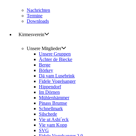
Nachrichten
Termine
Downloads
Kirmesverein
Unsere Mitglieder
Unsere Gruppen
Ächter de Biecke
Berge
Börkey
Dä vam Lusebrink
Fidele Vogelsanger
Hippendorf
Im Dörnen
Mühlenhämmer
Pinass Brumse
Schnellmark
Silschede
Vie ut Asbi´eck
Vie vam Kopp
SVG
Fidele Vogelsanger 2.0