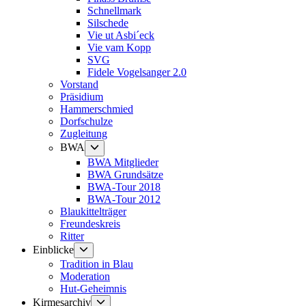
Schnellmark
Silschede
Vie ut Asbi´eck
Vie vam Kopp
SVG
Fidele Vogelsanger 2.0
Vorstand
Präsidium
Hammerschmied
Dorfschulze
Zugleitung
Untermenü
BWA
anzeigen
BWA Mitglieder
BWA Grundsätze
BWA-Tour 2018
BWA-Tour 2012
Blaukittelträger
Freundeskreis
Ritter
Untermenü
Einblicke
anzeigen
Tradition in Blau
Moderation
Hut-Geheimnis
Untermenü
Kirmesarchiv