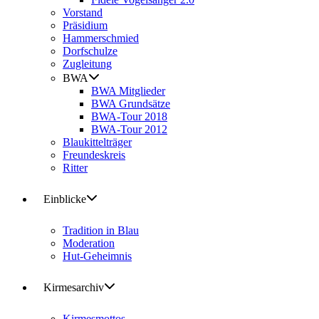
Vorstand
Präsidium
Hammerschmied
Dorfschulze
Zugleitung
BWA
BWA Mitglieder
BWA Grundsätze
BWA-Tour 2018
BWA-Tour 2012
Blaukittelträger
Freundeskreis
Ritter
Einblicke
Tradition in Blau
Moderation
Hut-Geheimnis
Kirmesarchiv
Kirmesmottos