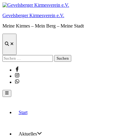
Zum
Inhalt
Gevelsberger Kirmesverein e.V.
springen
Meine Kirmes – Mein Berg – Meine Stadt
Suche
öffnen
Suchen
nach:
Facebook
Instagram
Whatsapp
Hauptmenü
Start
Aktuelles