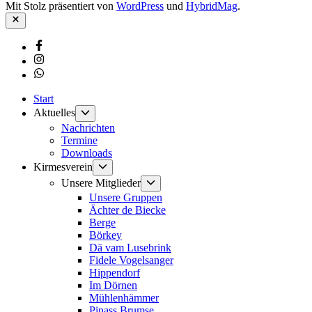
Mit Stolz präsentiert von
WordPress
und
HybridMag
.
Schließen
Facebook
Instagram
Whatsapp
Start
Untermenü
Aktuelles
anzeigen
Nachrichten
Termine
Downloads
Untermenü
Kirmesverein
anzeigen
Untermenü
Unsere Mitglieder
anzeigen
Unsere Gruppen
Ächter de Biecke
Berge
Börkey
Dä vam Lusebrink
Fidele Vogelsanger
Hippendorf
Im Dörnen
Mühlenhämmer
Pinass Brumse