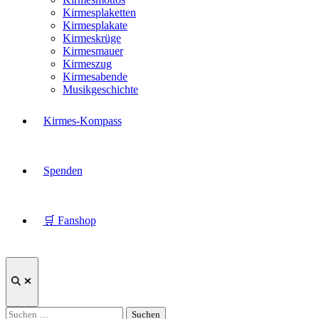
Kirmesplaketten
Kirmesplakate
Kirmeskrüge
Kirmesmauer
Kirmeszug
Kirmesabende
Musikgeschichte
Kirmes-Kompass
Spenden
🛒 Fanshop
Suche
öffnen
Suchen