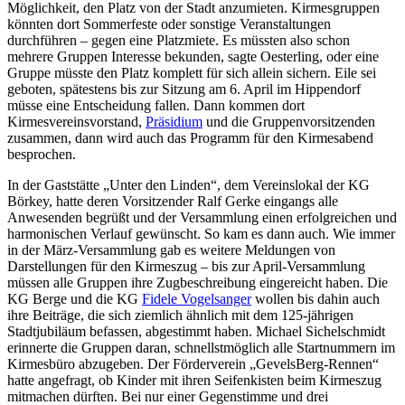
Möglichkeit, den Platz von der Stadt anzumieten. Kirmesgruppen
könnten dort Sommerfeste oder sonstige Veranstaltungen
durchführen – gegen eine Platzmiete. Es müssten also schon
mehrere Gruppen Interesse bekunden, sagte Oesterling, oder eine
Gruppe müsste den Platz komplett für sich allein sichern. Eile sei
geboten, spätestens bis zur Sitzung am 6. April im Hippendorf
müsse eine Entscheidung fallen. Dann kommen dort
Kirmesvereinsvorstand,
Präsidium
und die Gruppenvorsitzenden
zusammen, dann wird auch das Programm für den Kirmesabend
besprochen.
In der Gaststätte „Unter den Linden“, dem Vereinslokal der KG
Börkey, hatte deren Vorsitzender Ralf Gerke eingangs alle
Anwesenden begrüßt und der Versammlung einen erfolgreichen und
harmonischen Verlauf gewünscht. So kam es dann auch. Wie immer
in der März-Versammlung gab es weitere Meldungen von
Darstellungen für den Kirmeszug – bis zur April-Versammlung
müssen alle Gruppen ihre Zugbeschreibung eingereicht haben. Die
KG Berge und die KG
Fidele Vogelsanger
wollen bis dahin auch
ihre Beiträge, die sich ziemlich ähnlich mit dem 125-jährigen
Stadtjubiläum befassen, abgestimmt haben. Michael Sichelschmidt
erinnerte die Gruppen daran, schnellstmöglich alle Startnummern im
Kirmesbüro abzugeben. Der Förderverein „GevelsBerg-Rennen“
hatte angefragt, ob Kinder mit ihren Seifenkisten beim Kirmeszug
mitmachen dürften. Bei nur einer Gegenstimme und drei