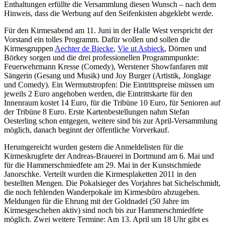
Enthaltungen erfüllte die Versammlung diesen Wunsch – nach dem
Hinweis, dass die Werbung auf den Seifenkisten abgeklebt werde.
Für den Kirmesabend am 11. Juni in der Halle West verspricht der
Vorstand ein tolles Programm. Dafür wollen und sollen die
Kirmesgruppen
Aechter de Biecke
,
Vie ut Asbieck
, Dörnen und
Börkey sorgen und die drei professionellen Programmpunkte:
Feuerwehrmann Kresse (Comedy), Werstener Showfanfaren mit
Sängerin (Gesang und Musik) und Joy Burger (Artistik, Jonglage
und Comedy). Ein Wermutstropfen: Die Eintrittspreise müssen um
jeweils 2 Euro angehoben werden, die Eintrittskarte für den
Innenraum kostet 14 Euro, für die Tribüne 10 Euro, für Senioren auf
der Tribüne 8 Euro. Erste Kartenbestellungen nahm Stefan
Oesterling schon entgegen, weitere sind bis zur April-Versammlung
möglich, danach beginnt der öffentliche Vorverkauf.
Herumgereicht wurden gestern die Anmeldelisten für die
Kirmeskrugfete der Andreas-Brauerei in Dortmund am 6. Mai und
für die Hammerschmiedfete am 29. Mai in der Kunstschmiede
Janorschke. Verteilt wurden die Kirmesplaketten 2011 in den
bestellten Mengen. Die Pokalsieger des Vorjahres bat Sichelschmidt,
die noch fehlenden Wanderpokale im Kirmesbüro abzugeben.
Meldungen für die Ehrung mit der Goldnadel (50 Jahre im
Kirmesgeschehen aktiv) sind noch bis zur Hammerschmiedfete
möglich. Zwei weitere Termine: Am 13. April um 18 Uhr gibt es