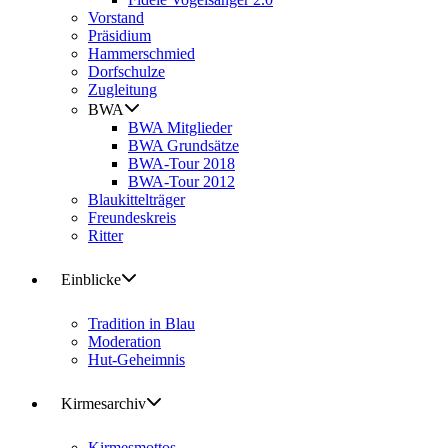
Vorstand
Präsidium
Hammerschmied
Dorfschulze
Zugleitung
BWA
BWA Mitglieder
BWA Grundsätze
BWA-Tour 2018
BWA-Tour 2012
Blaukittelträger
Freundeskreis
Ritter
Einblicke
Tradition in Blau
Moderation
Hut-Geheimnis
Kirmesarchiv
Kirmesmottos