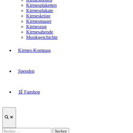
Kirmesplaketten
Kirmesplakate
Kirmeskrüge
Kirmesmauer
Kirmeszug
Kirmesabende
Musikgeschichte
Kirmes-Kompass
Spenden
🛒 Fanshop
Suche
öffnen
Suchen