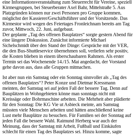
eine Informationsveranstaltung zum Steuerrecht für Vereine, speziell
Kirmesgruppen, bei Steuerberater Axel Bahr, Mittelstraße 5. Aus
Platzgründen können nur zwei Personen pro Gruppe kommen,
möglichst der Kassierer/Geschäftsführer und der Vorsitzende. Das
Kirmestor wird wegen des Feiertages Fronleichnam bereits am Tag
zuvor, Mittwoch, 22. Juni, aufgebaut.
Der geplante „Tag des offenen Bauplatzes“ sorgte gestern Abend für
eine längere Diskussion. Zunächst informierte Michael
Sichelschmidt über den Stand der Dinge: Gespräche mit der VER,
die den Bus-Shuttleservice übernehmen soll, verliefen sehr positiv,
die Kosten blieben in einem überschaubaren Rahmen. Als erster
Termin sei das Wochenende 14./15. Mai angedacht, der Vorstand
gehe davon aus, dass alle Gruppen mitmachen.
Ist aber nun ein Samstag oder ein Sonntag sinnvoller als „Tag des
offenen Bauplatzes“? Peter Konze und Dietmar Kressmann
meinten, der Samstag sei auf jeden Fall der bessere Tag. Denn auf
Bauplätzen in Wohngebieten könne man sonntags nicht mit
Kreissäge oder Bohrmaschine arbeiten. Die Mehrheit aber plädierte
für den Sonntag: Die KG Vie ut Asbieck meinte, am Samstag
müssten viele Menschen arbeiten und hätten anschließend keine
Lust mehr Bauplätze zu besuchen. Für Familien sei der Sonntag auf
jeden Fall die bessere Wahl. Raimund Herberg war auch der
Meinung, dass der Samstag mit Arbeit, Fußball und Einkäufen
schlecht für einen Tag des Bauplatzes sei. Hinzu komme, sagte