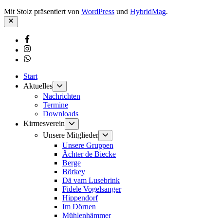
Mit Stolz präsentiert von
WordPress
und
HybridMag
.
Schließen
Facebook
Instagram
Whatsapp
Start
Untermenü
Aktuelles
anzeigen
Nachrichten
Termine
Downloads
Untermenü
Kirmesverein
anzeigen
Untermenü
Unsere Mitglieder
anzeigen
Unsere Gruppen
Ächter de Biecke
Berge
Börkey
Dä vam Lusebrink
Fidele Vogelsanger
Hippendorf
Im Dörnen
Mühlenhämmer