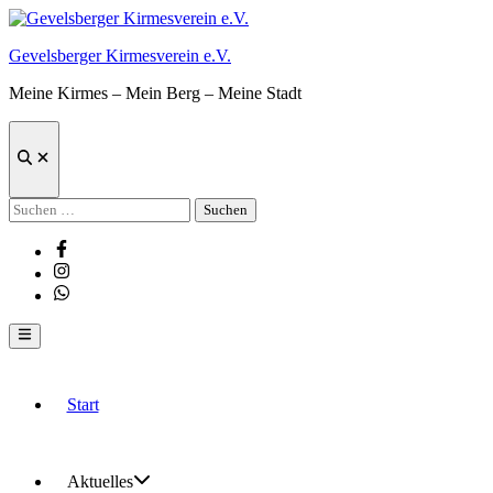
Zum
Inhalt
Gevelsberger Kirmesverein e.V.
springen
Meine Kirmes – Mein Berg – Meine Stadt
Suche
öffnen
Suchen
nach:
Facebook
Instagram
Whatsapp
Hauptmenü
Start
Aktuelles