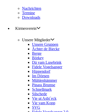
Nachrichten
Termine
Downloads
Kirmesverein
Unsere Mitglieder
Unsere Gruppen
Ächter de Biecke
Berge
Börkey
Dä vam Lusebrink
Fidele Vogelsanger
Hippendorf
Im Dörnen
Mühlenhämmer
Pinass Brumse
Schnellmark
Silschede
Vie ut Asbi´eck
Vie vam Kopp
SVG
Fidele Vogelsanger 2.0