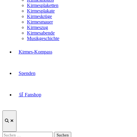
Kirmesplaketten
Kirmesplakate
Kirmeskrüge
Kirmesmauer
Kirmeszug
Kirmesabende
Musikgeschichte
Kirmes-Kompass
Spenden
🛒 Fanshop
Suche
öffnen
Suchen