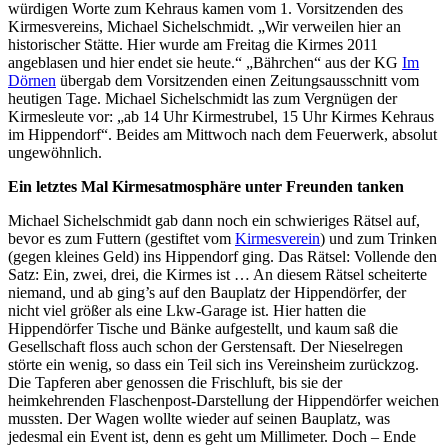
würdigen Worte zum Kehraus kamen vom 1. Vorsitzenden des
Kirmesvereins, Michael Sichelschmidt. „Wir verweilen hier an
historischer Stätte. Hier wurde am Freitag die Kirmes 2011
angeblasen und hier endet sie heute.“ „Bährchen“ aus der KG
Im
Dörnen
übergab dem Vorsitzenden einen Zeitungsausschnitt vom
heutigen Tage. Michael Sichelschmidt las zum Vergnügen der
Kirmesleute vor: „ab 14 Uhr Kirmestrubel, 15 Uhr Kirmes Kehraus
im Hippendorf“. Beides am Mittwoch nach dem Feuerwerk, absolut
ungewöhnlich.
Ein letztes Mal Kirmesatmosphäre unter Freunden tanken
Michael Sichelschmidt gab dann noch ein schwieriges Rätsel auf,
bevor es zum Futtern (gestiftet vom
Kirmesverein
) und zum Trinken
(gegen kleines Geld) ins Hippendorf ging. Das Rätsel: Vollende den
Satz: Ein, zwei, drei, die Kirmes ist … An diesem Rätsel scheiterte
niemand, und ab ging’s auf den Bauplatz der Hippendörfer, der
nicht viel größer als eine Lkw-Garage ist. Hier hatten die
Hippendörfer Tische und Bänke aufgestellt, und kaum saß die
Gesellschaft floss auch schon der Gerstensaft. Der Nieselregen
störte ein wenig, so dass ein Teil sich ins Vereinsheim zurückzog.
Die Tapferen aber genossen die Frischluft, bis sie der
heimkehrenden Flaschenpost-Darstellung der Hippendörfer weichen
mussten. Der Wagen wollte wieder auf seinen Bauplatz, was
jedesmal ein Event ist, denn es geht um Millimeter. Doch – Ende