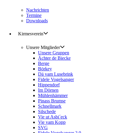
Nachrichten
Termine
Downloads
Kirmesverein
Unsere Mitglieder
Unsere Gruppen
Ächter de Biecke
Berge
Börkey
Dä vam Lusebrink
Fidele Vogelsanger
Hippendorf
Im Dörnen
Mühlenhämmer
Pinass Brumse
Schnellmark
Silschede
Vie ut Asbi´eck
Vie vam Kopp
SVG
Fidele Vogelsanger 2.0