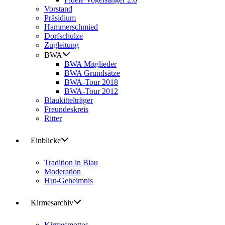
Vorstand
Präsidium
Hammerschmied
Dorfschulze
Zugleitung
BWA
BWA Mitglieder
BWA Grundsätze
BWA-Tour 2018
BWA-Tour 2012
Blaukittelträger
Freundeskreis
Ritter
Einblicke
Tradition in Blau
Moderation
Hut-Geheimnis
Kirmesarchiv
Kirmesmottos