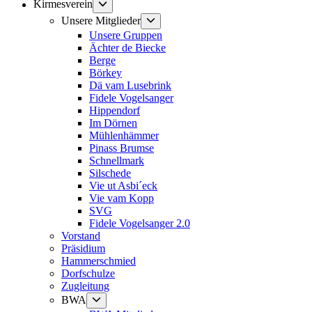
Untermenü
Kirmesverein
anzeigen
Untermenü
Unsere Mitglieder
anzeigen
Unsere Gruppen
Ächter de Biecke
Berge
Börkey
Dä vam Lusebrink
Fidele Vogelsanger
Hippendorf
Im Dörnen
Mühlenhämmer
Pinass Brumse
Schnellmark
Silschede
Vie ut Asbi´eck
Vie vam Kopp
SVG
Fidele Vogelsanger 2.0
Vorstand
Präsidium
Hammerschmied
Dorfschulze
Zugleitung
Untermenü
BWA
anzeigen