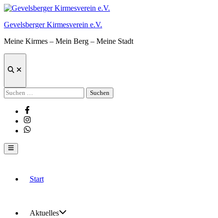
Zum
Inhalt
Gevelsberger Kirmesverein e.V.
springen
Meine Kirmes – Mein Berg – Meine Stadt
Suche
öffnen
Suchen
nach:
Facebook
Instagram
Whatsapp
Hauptmenü
Start
Aktuelles