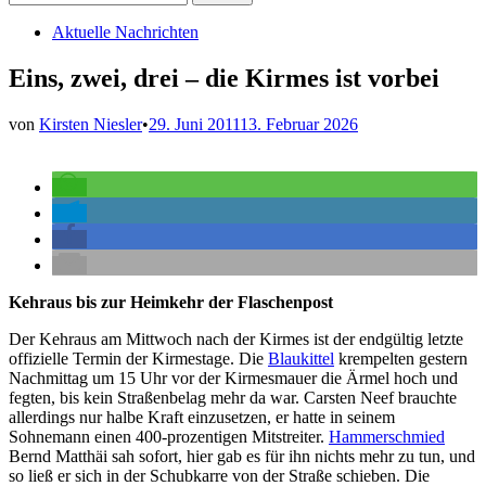
nach:
Veröffentlicht
Aktuelle Nachrichten
in
Eins, zwei, drei – die Kirmes ist vorbei
von
Kirsten Niesler
•
29. Juni 2011
13. Februar 2026
Kehraus bis zur Heimkehr der Flaschenpost
Der Kehraus am Mittwoch nach der Kirmes ist der endgültig letzte
offizielle Termin der Kirmestage. Die
Blaukittel
krempelten gestern
Nachmittag um 15 Uhr vor der Kirmesmauer die Ärmel hoch und
fegten, bis kein Straßenbelag mehr da war. Carsten Neef brauchte
allerdings nur halbe Kraft einzusetzen, er hatte in seinem
Sohnemann einen 400-prozentigen Mitstreiter.
Hammerschmied
Bernd Matthäi sah sofort, hier gab es für ihn nichts mehr zu tun, und
so ließ er sich in der Schubkarre von der Straße schieben. Die