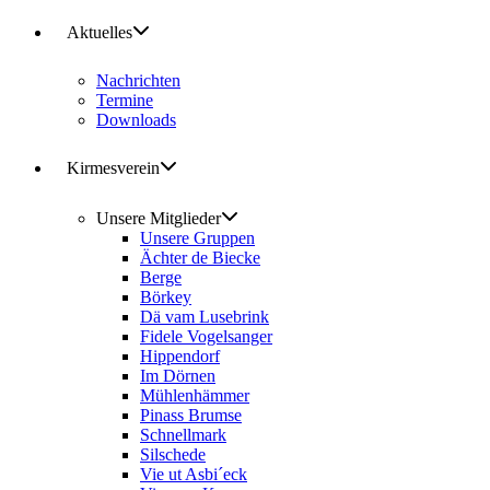
Aktuelles
Nachrichten
Termine
Downloads
Kirmesverein
Unsere Mitglieder
Unsere Gruppen
Ächter de Biecke
Berge
Börkey
Dä vam Lusebrink
Fidele Vogelsanger
Hippendorf
Im Dörnen
Mühlenhämmer
Pinass Brumse
Schnellmark
Silschede
Vie ut Asbi´eck