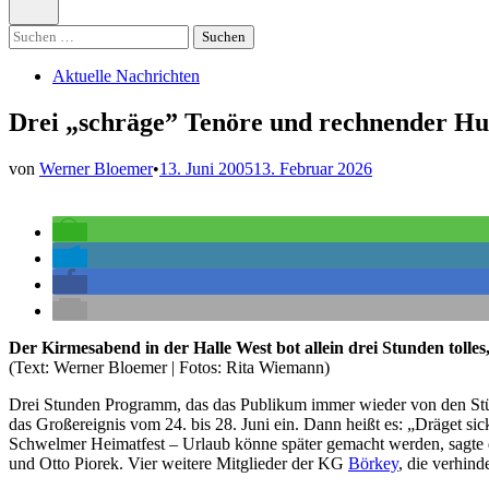
öffnen
Suchen
nach:
Veröffentlicht
Aktuelle Nachrichten
in
Drei „schräge” Tenöre und rechnender Hu
von
Werner Bloemer
•
13. Juni 2005
13. Februar 2026
Der Kirmesabend in der Halle West bot allein drei Stunden toll
(Text: Werner Bloemer | Fotos: Rita Wiemann)
Drei Stunden Programm, das das Publikum immer wieder von den Stü
das Großereignis vom 24. bis 28. Juni ein. Dann heißt es: „Dräget s
Schwelmer Heimatfest – Urlaub könne später gemacht werden, sagte d
und Otto Piorek. Vier weitere Mitglieder der KG
Börkey
, die verhin