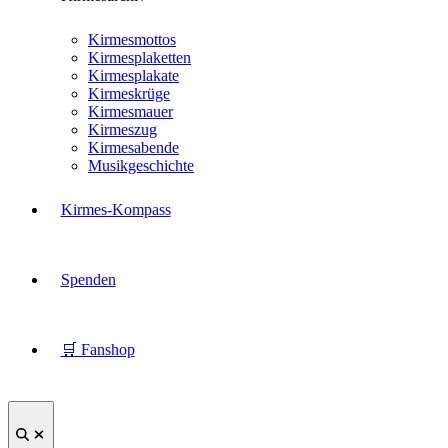
Kirmesmottos
Kirmesplaketten
Kirmesplakate
Kirmeskrüge
Kirmesmauer
Kirmeszug
Kirmesabende
Musikgeschichte
Kirmes-Kompass
Spenden
🛒 Fanshop
Suche