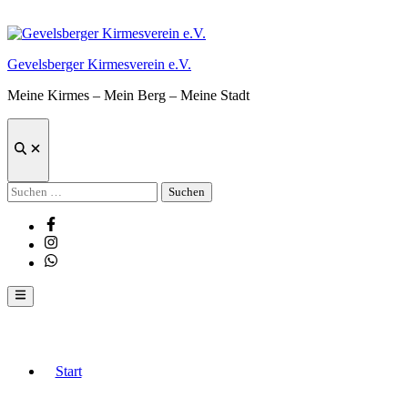
Zum
Inhalt
springen
Gevelsberger Kirmesverein e.V.
Meine Kirmes – Mein Berg – Meine Stadt
Suche
öffnen
Suchen
nach:
Facebook
Instagram
Whatsapp
Hauptmenü
Start