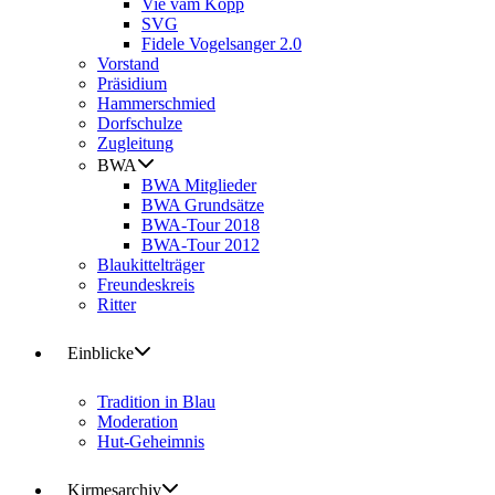
Vie vam Kopp
SVG
Fidele Vogelsanger 2.0
Vorstand
Präsidium
Hammerschmied
Dorfschulze
Zugleitung
BWA
BWA Mitglieder
BWA Grundsätze
BWA-Tour 2018
BWA-Tour 2012
Blaukittelträger
Freundeskreis
Ritter
Einblicke
Tradition in Blau
Moderation
Hut-Geheimnis
Kirmesarchiv