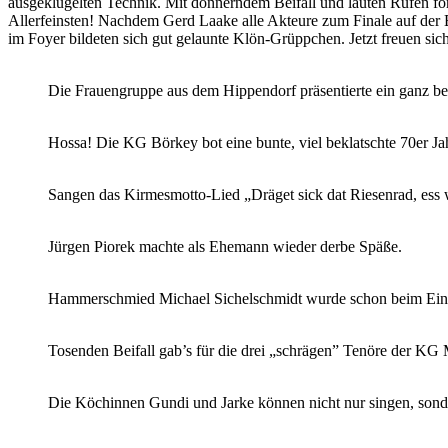
ausgeklügelten Technik. Mit donnerndem Beifall und lauten Rufen fo
Allerfeinsten! Nachdem Gerd Laake alle Akteure zum Finale auf der B
im Foyer bildeten sich gut gelaunte Klön-Grüppchen. Jetzt freuen sic
Die Frauengruppe aus dem Hippendorf präsentierte ein ganz b
Hossa! Die KG Börkey bot eine bunte, viel beklatschte 70er J
Sangen das Kirmesmotto-Lied „Dräget sick dat Riesenrad, ess
Jürgen Piorek machte als Ehemann wieder derbe Späße.
Hammerschmied Michael Sichelschmidt wurde schon beim Einzug
Tosenden Beifall gab’s für die drei „schrägen” Tenöre der K
Die Köchinnen Gundi und Jarke können nicht nur singen, sond