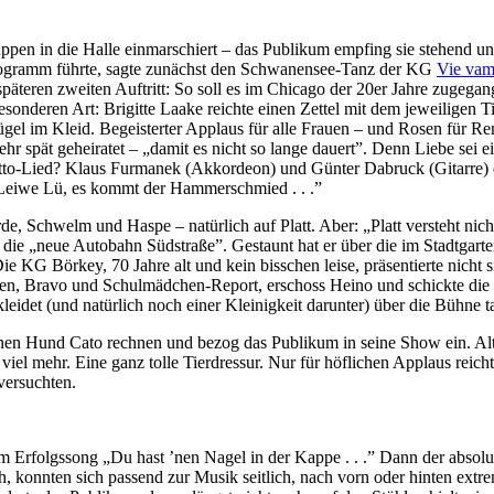
pen in die Halle einmarschiert – das Publikum empfing sie stehend un
Programm führte, sagte zunächst den Schwanensee-Tanz der KG
Vie va
päteren zweiten Auftritt: So soll es im Chicago der 20er Jahre zugegang
sonderen Art: Brigitte Laake reichte einen Zettel mit dem jeweiligen 
l im Kleid. Begeisterter Applaus für alle Frauen – und Rosen für Re
spät geheiratet – „damit es nicht so lange dauert”. Denn Liebe sei e
o-Lied? Klaus Furmanek (Akkordeon) und Günter Dabruck (Gitarre) en
„Leiwe Lü, es kommt der Hammerschmied . . .”
e, Schwelm und Haspe – natürlich auf Platt. Aber: „Platt versteht nich
d die „neue Autobahn Südstraße”. Gestaunt hat er über die im Stadtgar
e KG Börkey, 70 Jahre alt und kein bisschen leise, präsentierte nicht 
Blumen, Bravo und Schulmädchen-Report, erschoss Heino und schickte di
ekleidet (und natürlich noch einer Kleinigkeit darunter) über die Bühn
leinen Hund Cato rechnen und bezog das Publikum in seine Show ein. A
el mehr. Eine ganz tolle Tierdressur. Nur für höflichen Applaus reich
versuchten.
em Erfolgssong „Du hast ’nen Nagel in der Kappe . . .” Dann der abso
 konnten sich passend zur Musik seitlich, nach vorn oder hinten extrem