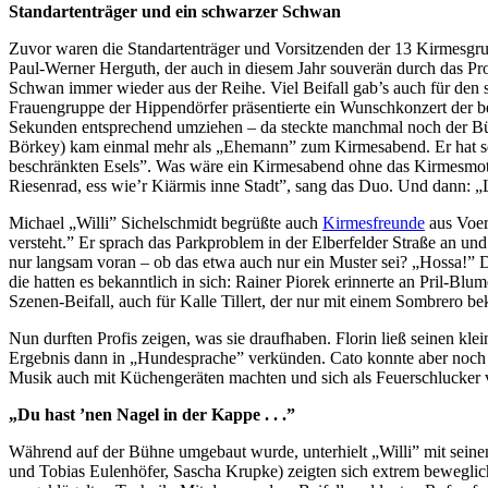
Standartenträger und ein schwarzer Schwan
Zuvor waren die Standartenträger und Vorsitzenden der 13 Kirmesgrup
Paul-Werner Herguth, der auch in diesem Jahr souverän durch das 
Schwan immer wieder aus der Reihe. Viel Beifall gab’s auch für den s
Frauengruppe der Hippendörfer präsentierte ein Wunschkonzert der be
Sekunden entsprechend umziehen – da steckte manchmal noch der Büge
Börkey) kam einmal mehr als „Ehemann” zum Kirmesabend. Er hat sehr 
beschränkten Esels”. Was wäre ein Kirmesabend ohne das Kirmesmott
Riesenrad, ess wie’r Kiärmis inne Stadt”, sang das Duo. Und dann: 
Michael „Willi” Sichelschmidt begrüßte auch
Kirmesfreunde
aus Voerd
versteht.” Er sprach das Parkproblem in der Elberfelder Straße an un
nur langsam voran – ob das etwa auch nur ein Muster sei? „Hossa!” Di
die hatten es bekanntlich in sich: Rainer Piorek erinnerte an Pril-
Szenen-Beifall, auch für Kalle Tillert, der nur mit einem Sombrero b
Nun durften Profis zeigen, was sie draufhaben. Florin ließ seinen k
Ergebnis dann in „Hundesprache” verkünden. Cato konnte aber noch vi
Musik auch mit Küchengeräten machten und sich als Feuerschlucker 
„Du hast ’nen Nagel in der Kappe . . .”
Während auf der Bühne umgebaut wurde, unterhielt „Willi” mit sein
und Tobias Eulenhöfer, Sascha Krupke) zeigten sich extrem beweglich,