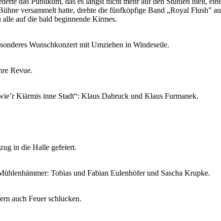
rderte das Publikum, das es längst nicht mehr auf den Stühlen hielt,
ühne versammelt hatte, drehte die fünfköpfige Band „Royal Flush” auf.
h alle auf die bald beginnende Kirmes.
esonderes Wunschkonzert mit Umziehen in Windeseile.
ahre Revue.
 wie’r Kiärmis inne Stadt“: Klaus Dabruck und Klaus Furmanek.
 in die Halle gefeiert.
G Mühlenhämmer: Tobias und Fabian Eulenhöfer und Sascha Krupke.
ern auch Feuer schlucken.