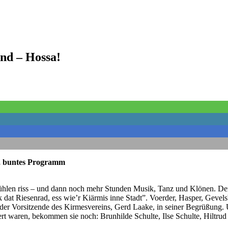
nd – Hossa!
es, buntes Programm
hlen riss – und dann noch mehr Stunden Musik, Tanz und Klönen. Der
ick dat Riesenrad, ess wie’r Kiärmis inne Stadt”. Voerder, Hasper, Ge
er Vorsitzende des Kirmesvereins, Gerd Laake, in seiner Begrüßung. 
dert waren, bekommen sie noch: Brunhilde Schulte, Ilse Schulte, Hiltru