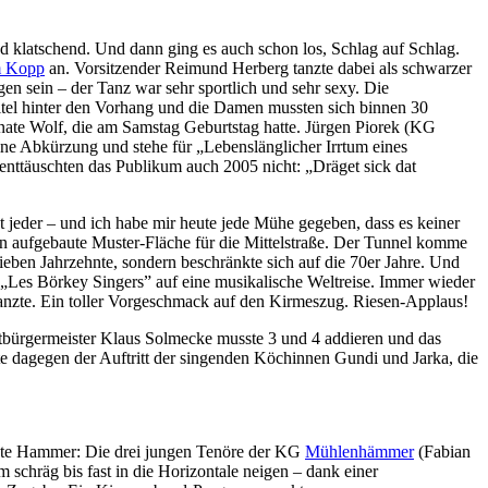
d klatschend. Und dann ging es auch schon los, Schlag auf Schlag.
m Kopp
an. Vorsitzender Reimund Herberg tanzte dabei als schwarzer
en sein – der Tanz war sehr sportlich und sehr sexy. Die
Titel hinter den Vorhang und die Damen mussten sich binnen 30
nate Wolf, die am Samstag Geburtstag hatte. Jürgen Piorek (KG
ine Abkürzung und stehe für „Lebenslänglicher Irrtum eines
ttäuschten das Publikum auch 2005 nicht: „Dräget sick dat
t jeder – und ich habe mir heute jede Mühe gegeben, dass es keiner
ten aufgebaute Muster-Fläche für die Mittelstraße. Der Tunnel komme
sieben Jahrzehnte, sondern beschränkte sich auf die 70er Jahre. Und
e „Les Börkey Singers” auf eine musikalische Weltreise. Immer wieder
e tanzte. Ein toller Vorgeschmack auf den Kirmeszug. Riesen-Applaus!
ltbürgermeister Klaus Solmecke musste 3 und 4 addieren und das
te dagegen der Auftritt der singenden Köchinnen Gundi und Jarka, die
lute Hammer: Die drei jungen Tenöre der KG
Mühlenhämmer
(Fabian
 schräg bis fast in die Horizontale neigen – dank einer