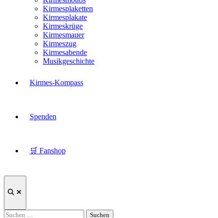
Kirmesplaketten
Kirmesplakate
Kirmeskrüge
Kirmesmauer
Kirmeszug
Kirmesabende
Musikgeschichte
Kirmes-Kompass
Spenden
🛒 Fanshop
Suche
öffnen
Suchen