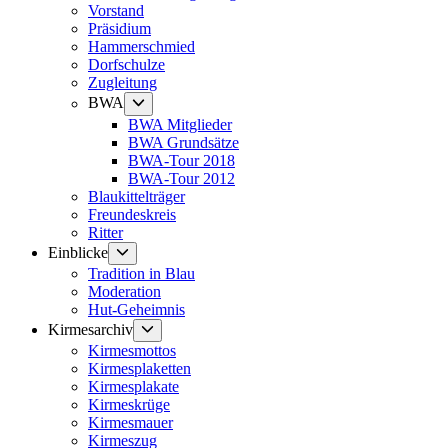
Vorstand
Präsidium
Hammerschmied
Dorfschulze
Zugleitung
Untermenü
BWA
anzeigen
BWA Mitglieder
BWA Grundsätze
BWA-Tour 2018
BWA-Tour 2012
Blaukittelträger
Freundeskreis
Ritter
Untermenü
Einblicke
anzeigen
Tradition in Blau
Moderation
Hut-Geheimnis
Untermenü
Kirmesarchiv
anzeigen
Kirmesmottos
Kirmesplaketten
Kirmesplakate
Kirmeskrüge
Kirmesmauer
Kirmeszug