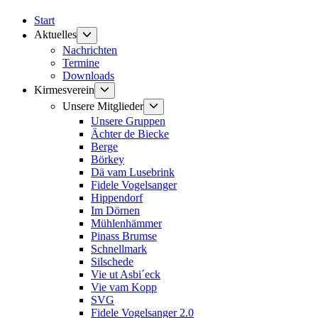
Start
Untermenü
Aktuelles
anzeigen
Nachrichten
Termine
Downloads
Untermenü
Kirmesverein
anzeigen
Untermenü
Unsere Mitglieder
anzeigen
Unsere Gruppen
Ächter de Biecke
Berge
Börkey
Dä vam Lusebrink
Fidele Vogelsanger
Hippendorf
Im Dörnen
Mühlenhämmer
Pinass Brumse
Schnellmark
Silschede
Vie ut Asbi´eck
Vie vam Kopp
SVG
Fidele Vogelsanger 2.0