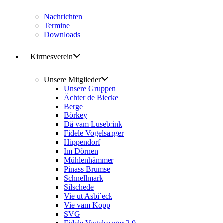
Nachrichten
Termine
Downloads
Kirmesverein
Unsere Mitglieder
Unsere Gruppen
Ächter de Biecke
Berge
Börkey
Dä vam Lusebrink
Fidele Vogelsanger
Hippendorf
Im Dörnen
Mühlenhämmer
Pinass Brumse
Schnellmark
Silschede
Vie ut Asbi´eck
Vie vam Kopp
SVG
Fidele Vogelsanger 2.0