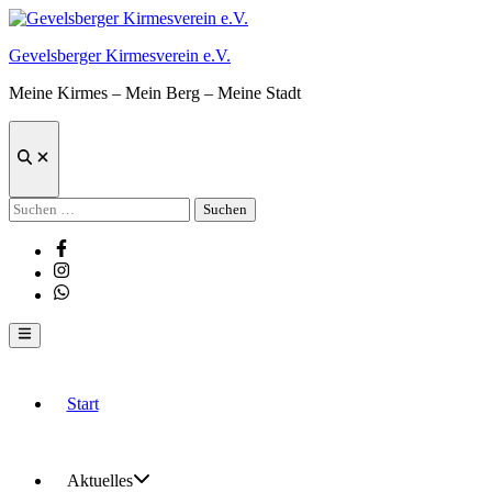
Zum
Inhalt
Gevelsberger Kirmesverein e.V.
springen
Meine Kirmes – Mein Berg – Meine Stadt
Suche
öffnen
Suchen
nach:
Facebook
Instagram
Whatsapp
Hauptmenü
Start
Aktuelles