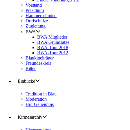
Vorstand
Präsidium
Hammerschmied
Dorfschulze
Zugleitung
BWA
BWA Mitglieder
BWA Grundsätze
BWA-Tour 2018
BWA-Tour 2012
Blaukittelträger
Freundeskreis
Ritter
Einblicke
Tradition in Blau
Moderation
Hut-Geheimnis
Kirmesarchiv
Kirmesmottos