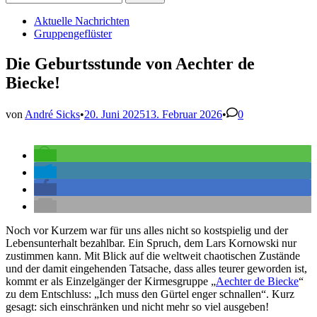
nach:
Veröffentlicht
Aktuelle Nachrichten
in
Gruppengeflüster
Die Geburtsstunde von Aechter de
Biecke!
von
André Sicks
•
20. Juni 2025
13. Februar 2026
•
0
Noch vor Kurzem war für uns alles nicht so kostspielig und der
Lebensunterhalt bezahlbar. Ein Spruch, dem Lars Kornowski nur
zustimmen kann. Mit Blick auf die weltweit chaotischen Zustände
und der damit eingehenden Tatsache, dass alles teurer geworden ist,
kommt er als Einzelgänger der Kirmesgruppe „
Aechter de Biecke
“
zu dem Entschluss: „Ich muss den Gürtel enger schnallen“. Kurz
gesagt: sich einschränken und nicht mehr so viel ausgeben!