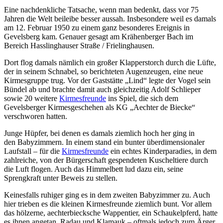
Eine nachdenkliche Tatsache, wenn man bedenkt, dass vor 75
Jahren die Welt beileibe besser aussah. Insbesondere weil es damals
am 12. Februar 1950 zu einem ganz besonderes Ereignis in
Gevelsberg kam. Genauer gesagt am Krähenberger Bach im
Bereich Hasslinghauser Straße / Frielinghausen.
Dort flog damals nämlich ein großer Klapperstorch durch die Lüfte,
der in seinem Schnabel, so berichteten Augenzeugen, eine neue
Kirmesgruppe trug. Vor der Gaststätte „Lind“ legte der Vogel sein
Bündel ab und brachte damit auch gleichzeitig Adolf Schlieper
sowie 20 weitere
Kirmesfreunde
ins Spiel, die sich dem
Gevelsberger Kirmesgeschehen als KG „Aechter de Biecke“
verschworen hatten.
Junge Hüpfer, bei denen es damals ziemlich hoch her ging in
den Babyzimmern. In einem stand ein bunter überdimensionaler
Laufstall – für die
Kirmesfreunde
ein echtes Kinderparadies, in dem
zahlreiche, von der Bürgerschaft gespendeten Kuscheltiere durch
die Luft flogen. Auch das Himmelbett lud dazu ein, seine
Sprengkraft unter Beweis zu stellen.
Keinesfalls ruhiger ging es in dem zweiten Babyzimmer zu. Auch
hier trieben es die kleinen Kirmesfreunde ziemlich bunt. Vor allem
das hölzerne, aechterbiecksche Wappentier, ein Schaukelpferd, hatte
es ihnen angetan. Radau und Klamauk – oftmals jedoch zum Ärger