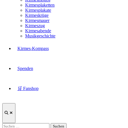
Kirmesplaketten
Kirmesplakate
Kirmeskrüge
Kirmesmauer
Kirmeszug
Kirmesabende
Musikgeschichte
Kirmes-Kompass
Spenden
🛒 Fanshop
Suche
öffnen
Suchen