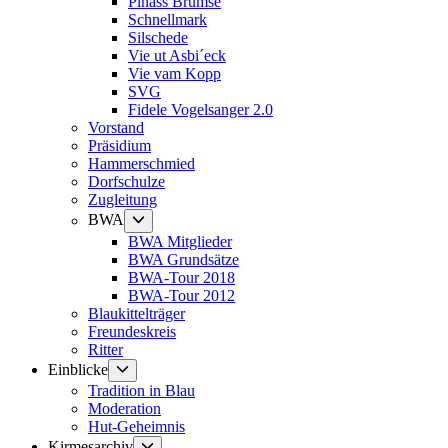
Pinass Brumse
Schnellmark
Silschede
Vie ut Asbi´eck
Vie vam Kopp
SVG
Fidele Vogelsanger 2.0
Vorstand
Präsidium
Hammerschmied
Dorfschulze
Zugleitung
Untermenü
BWA
anzeigen
BWA Mitglieder
BWA Grundsätze
BWA-Tour 2018
BWA-Tour 2012
Blaukittelträger
Freundeskreis
Ritter
Untermenü
Einblicke
anzeigen
Tradition in Blau
Moderation
Hut-Geheimnis
Untermenü
Kirmesarchiv