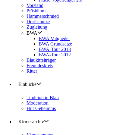
Vorstand
Präsidium
Hammerschmied
Dorfschulze
Zugleitung
BWA
BWA Mitglieder
BWA Grundsätze
BWA-Tour 2018
BWA-Tour 2012
Blaukittelträger
Freundeskreis
Ritter
Einblicke
Tradition in Blau
Moderation
Hut-Geheimnis
Kirmesarchiv
Kirmesmottos