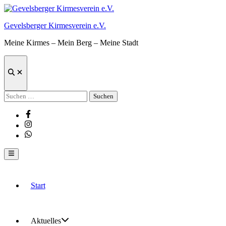
Zum
Inhalt
Gevelsberger Kirmesverein e.V.
springen
Meine Kirmes – Mein Berg – Meine Stadt
Suche
öffnen
Suchen
nach:
Facebook
Instagram
Whatsapp
Hauptmenü
Start
Aktuelles