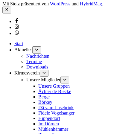
Mit Stolz präsentiert von
WordPress
und
HybridMag
.
Schließen
Facebook
Instagram
Whatsapp
Start
Untermenü
Aktuelles
anzeigen
Nachrichten
Termine
Downloads
Untermenü
Kirmesverein
anzeigen
Untermenü
Unsere Mitglieder
anzeigen
Unsere Gruppen
Ächter de Biecke
Berge
Börkey
Dä vam Lusebrink
Fidele Vogelsanger
Hippendorf
Im Dörnen
Mühlenhämmer