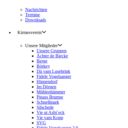
Nachrichten
Termine
Downloads
Kirmesverein
Unsere Mitglieder
Unsere Gruppen
Ächter de Biecke
Berge
Börkey
Dä vam Lusebrink
Fidele Vogelsanger
Hippendorf
Im Dörnen
Mühlenhämmer
Pinass Brumse
Schnellmark
Silschede
Vie ut Asbi´eck
Vie vam Kopp
SVG
Fidele Vogelsanger 2.0