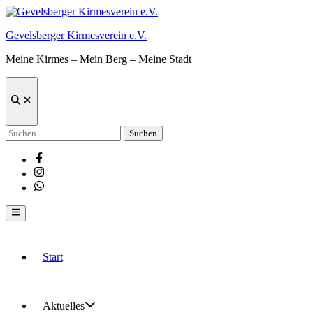
Zum
Inhalt
Gevelsberger Kirmesverein e.V.
springen
Meine Kirmes – Mein Berg – Meine Stadt
Suche
öffnen
Suchen
nach:
Facebook
Instagram
Whatsapp
Hauptmenü
Start
Aktuelles