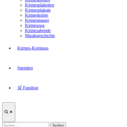
Kirmesplaketten
Kirmesplakate
Kirmeskrüge
Kirmesmauer
Kirmeszug
Kirmesabende
Musikgeschichte
Kirmes-Kompass
Spenden
🛒 Fanshop
Suche
öffnen
Suchen