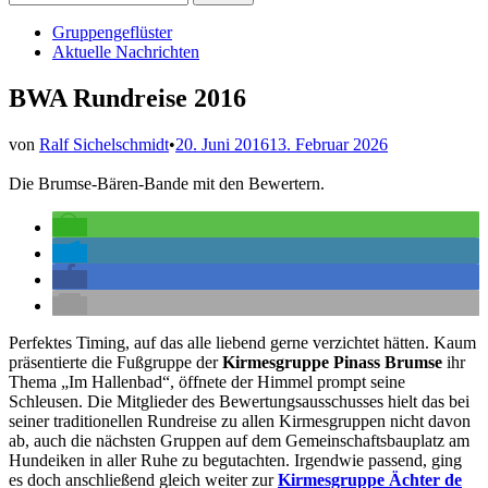
nach:
Veröffentlicht
Gruppengeflüster
in
Aktuelle Nachrichten
BWA Rundreise 2016
von
Ralf Sichelschmidt
•
20. Juni 2016
13. Februar 2026
Die Brumse-Bären-Bande mit den Bewertern.
Perfektes Timing, auf das alle liebend gerne verzichtet hätten. Kaum
präsentierte die Fußgruppe der
Kirmesgruppe Pinass Brumse
ihr
Thema „Im Hallenbad“, öffnete der Himmel prompt seine
Schleusen. Die Mitglieder des Bewertungsausschusses hielt das bei
seiner traditionellen Rundreise zu allen Kirmesgruppen nicht davon
ab, auch die nächsten Gruppen auf dem Gemeinschaftsbauplatz am
Hundeiken in aller Ruhe zu begutachten. Irgendwie passend, ging
es doch anschließend gleich weiter zur
Kirmesgruppe Ächter de