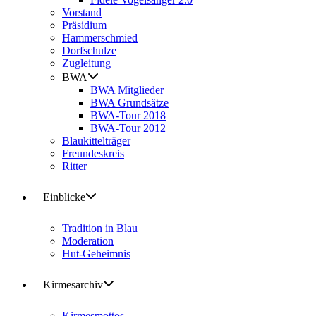
Vorstand
Präsidium
Hammerschmied
Dorfschulze
Zugleitung
BWA
BWA Mitglieder
BWA Grundsätze
BWA-Tour 2018
BWA-Tour 2012
Blaukittelträger
Freundeskreis
Ritter
Einblicke
Tradition in Blau
Moderation
Hut-Geheimnis
Kirmesarchiv
Kirmesmottos