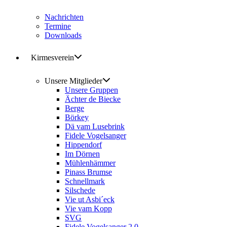
Nachrichten
Termine
Downloads
Kirmesverein
Unsere Mitglieder
Unsere Gruppen
Ächter de Biecke
Berge
Börkey
Dä vam Lusebrink
Fidele Vogelsanger
Hippendorf
Im Dörnen
Mühlenhämmer
Pinass Brumse
Schnellmark
Silschede
Vie ut Asbi´eck
Vie vam Kopp
SVG
Fidele Vogelsanger 2.0