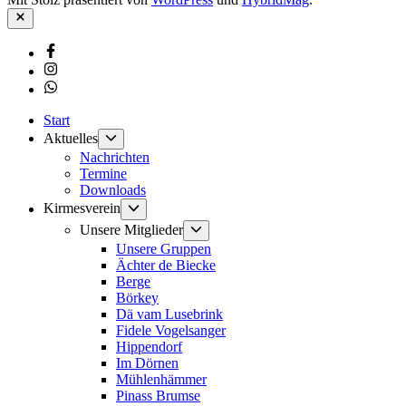
Schließen
Facebook
Instagram
Whatsapp
Start
Untermenü
Aktuelles
anzeigen
Nachrichten
Termine
Downloads
Untermenü
Kirmesverein
anzeigen
Untermenü
Unsere Mitglieder
anzeigen
Unsere Gruppen
Ächter de Biecke
Berge
Börkey
Dä vam Lusebrink
Fidele Vogelsanger
Hippendorf
Im Dörnen
Mühlenhämmer
Pinass Brumse