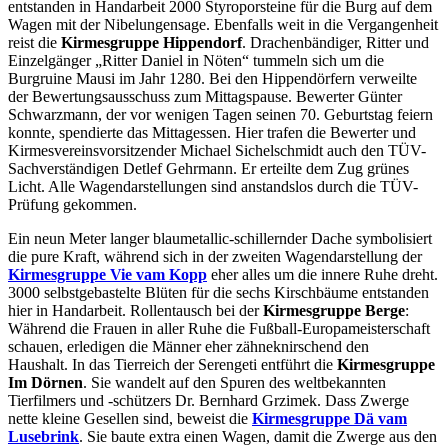
entstanden in Handarbeit 2000 Styroporsteine für die Burg auf dem
Wagen mit der Nibelungensage. Ebenfalls weit in die Vergangenheit
reist die
Kirmesgruppe Hippendorf
. Drachenbändiger, Ritter und
Einzelgänger „Ritter Daniel in Nöten“ tummeln sich um die
Burgruine Mausi im Jahr 1280. Bei den Hippendörfern verweilte
der Bewertungsausschuss zum Mittagspause. Bewerter Günter
Schwarzmann, der vor wenigen Tagen seinen 70. Geburtstag feiern
konnte, spendierte das Mittagessen. Hier trafen die Bewerter und
Kirmesvereinsvorsitzender Michael Sichelschmidt auch den TÜV-
Sachverständigen Detlef Gehrmann. Er erteilte dem Zug grünes
Licht. Alle Wagendarstellungen sind anstandslos durch die TÜV-
Prüfung gekommen.
Ein neun Meter langer blaumetallic-schillernder Dache symbolisiert
die pure Kraft, während sich in der zweiten Wagendarstellung der
Kirmesgruppe Vie vam Kopp
eher alles um die innere Ruhe dreht.
3000 selbstgebastelte Blüten für die sechs Kirschbäume entstanden
hier in Handarbeit. Rollentausch bei der
Kirmesgruppe Berge
:
Während die Frauen in aller Ruhe die Fußball-Europameisterschaft
schauen, erledigen die Männer eher zähneknirschend den
Haushalt. In das Tierreich der Serengeti entführt die
Kirmesgruppe
Im Dörnen
. Sie wandelt auf den Spuren des weltbekannten
Tierfilmers und -schützers Dr. Bernhard Grzimek. Dass Zwerge
nette kleine Gesellen sind, beweist die
Kirmesgruppe Dä vam
Lusebrink
. Sie baute extra einen Wagen, damit die Zwerge aus den