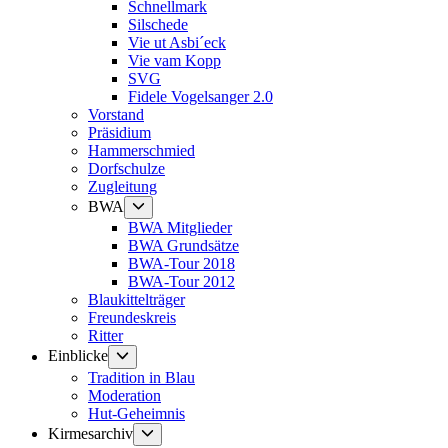
Schnellmark
Silschede
Vie ut Asbi´eck
Vie vam Kopp
SVG
Fidele Vogelsanger 2.0
Vorstand
Präsidium
Hammerschmied
Dorfschulze
Zugleitung
Untermenü
BWA
anzeigen
BWA Mitglieder
BWA Grundsätze
BWA-Tour 2018
BWA-Tour 2012
Blaukittelträger
Freundeskreis
Ritter
Untermenü
Einblicke
anzeigen
Tradition in Blau
Moderation
Hut-Geheimnis
Untermenü
Kirmesarchiv