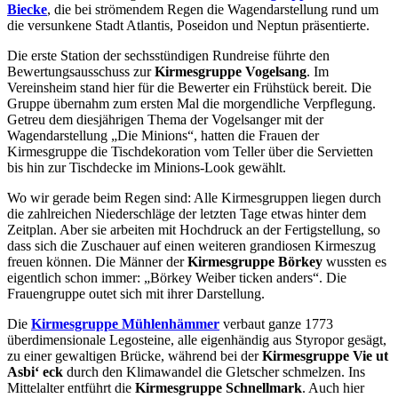
Biecke
, die bei strömendem Regen die Wagendarstellung rund um
die versunkene Stadt Atlantis, Poseidon und Neptun präsentierte.
Die erste Station der sechsstündigen Rundreise führte den
Bewertungsausschuss zur
Kirmesgruppe Vogelsang
. Im
Vereinsheim stand hier für die Bewerter ein Frühstück bereit. Die
Gruppe übernahm zum ersten Mal die morgendliche Verpflegung.
Getreu dem diesjährigen Thema der Vogelsanger mit der
Wagendarstellung „Die Minions“, hatten die Frauen der
Kirmesgruppe die Tischdekoration vom Teller über die Servietten
bis hin zur Tischdecke im Minions-Look gewählt.
Wo wir gerade beim Regen sind: Alle Kirmesgruppen liegen durch
die zahlreichen Niederschläge der letzten Tage etwas hinter dem
Zeitplan. Aber sie arbeiten mit Hochdruck an der Fertigstellung, so
dass sich die Zuschauer auf einen weiteren grandiosen Kirmeszug
freuen können. Die Männer der
Kirmesgruppe Börkey
wussten es
eigentlich schon immer: „Börkey Weiber ticken anders“. Die
Frauengruppe outet sich mit ihrer Darstellung.
Die
Kirmesgruppe Mühlenhämmer
verbaut ganze 1773
überdimensionale Legosteine, alle eigenhändig aus Styropor gesägt,
zu einer gewaltigen Brücke, während bei der
Kirmesgruppe Vie ut
Asbi‘ eck
durch den Klimawandel die Gletscher schmelzen. Ins
Mittelalter entführt die
Kirmesgruppe Schnellmark
. Auch hier