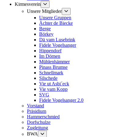
Untermenü
Kirmesverein
anzeigen
Untermenü
Unsere Mitglieder
anzeigen
Unsere Gruppen
Ächter de Biecke
Berge
Börkey
Dä vam Lusebrink
Fidele Vogelsanger
Hippendorf
Im Dörnen
Mühlenhämmer
Pinass Brumse
Schnellmark
Silschede
Vie ut Asbi´eck
Vie vam Kopp
SVG
Fidele Vogelsanger 2.0
Vorstand
Präsidium
Hammerschmied
Dorfschulze
Zugleitung
Untermenü
BWA