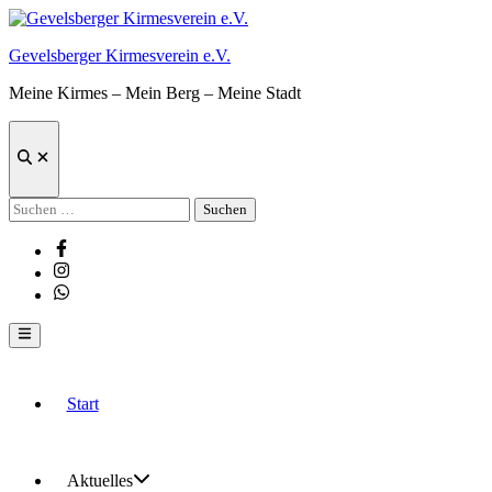
Zum
Inhalt
Gevelsberger Kirmesverein e.V.
springen
Meine Kirmes – Mein Berg – Meine Stadt
Suche
öffnen
Suchen
nach:
Facebook
Instagram
Whatsapp
Hauptmenü
Start
Aktuelles