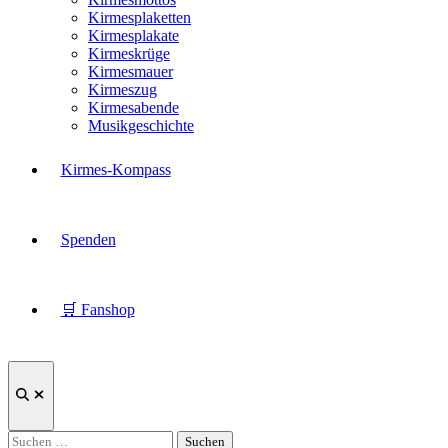
Kirmesplaketten
Kirmesplakate
Kirmeskrüge
Kirmesmauer
Kirmeszug
Kirmesabende
Musikgeschichte
Kirmes-Kompass
Spenden
🛒 Fanshop
Suche
öffnen
Suchen