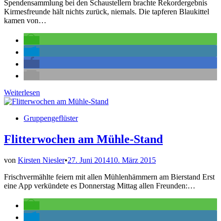
Spendensammlung bei den Schaustellern brachte Rekordergebnis
Kirmesfreunde hält nichts zurück, niemals. Die tapferen Blaukittel
kamen von…
Gehilfen
Weiterlesen
des
Dorfschulzen
Veröffentlicht
Gruppengeflüster
mehr
in
als
zufrieden
Flitterwochen am Mühle-Stand
mit
ihrem
von
Kirsten Niesler
•
27. Juni 2014
10. März 2015
Chef
Frischvermählte feiern mit allen Mühlenhämmern am Bierstand Erst
eine App verkündete es Donnerstag Mittag allen Freunden:…