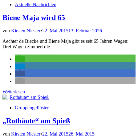
Veröffentlicht
Aktuelle Nachrichten
rege
in
nachgefragt
Biene Maja wird 65
von
Kirsten Niesler
•
22. Mai 2015
13. Februar 2026
Aechter de Biecke und Biene Maja gibt es seit 65 Jahren Wagen:
Drei Wagen zimmert die…
Biene
Weiterlesen
Maja
wird
Veröffentlicht
Gruppengeflüster
65
in
„Rothäute“ am Spieß
von
Kirsten Niesler
•
22. Mai 2015
26. Mai 2015