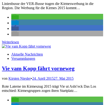
Linienbusse der VER-Busse tragen die Kirmeswerbung in die
Region. Die Werbung für die Kirmes 2015 kommt…
Die
Weiterlesen
Kirmes
rollt…
Veröffentlicht
Aktuelle Nachrichten
in
Versammlungen
Vie vam Kopp fährt vorneweg
von
Kirsten Niesler
•
24. April 2015
27. Mai 2015
Rote Laterne im Kirmeszug 2015 trägt Vie ut Asbi’eck Das Los
entschied: Kirmesgruppen zogen ihren Startplatz…