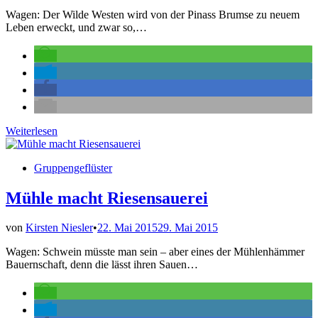
Wagen: Der Wilde Westen wird von der Pinass Brumse zu neuem
Leben erweckt, und zwar so,…
„Rothäute“
Weiterlesen
am
Spieß
Veröffentlicht
Gruppengeflüster
in
Mühle macht Riesensauerei
von
Kirsten Niesler
•
22. Mai 2015
29. Mai 2015
Wagen: Schwein müsste man sein – aber eines der Mühlenhämmer
Bauernschaft, denn die lässt ihren Sauen…