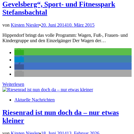
Gevelsberg“, Sport- und Fitnesspark
Stefansbachtal
von
Kirsten Niesler
•
20. Juni 2014
10. März 2015
Hippendorf bringt das volle Programm: Wagen, Fuß-, Frauen- und
Kindergruppe und den Einzelgänger Der Wagen der…
Hippendorf:
Weiterlesen
„100
Jahre
Veröffentlicht
Aktuelle Nachrichten
Freibad
in
Gevelsberg“,
Sport-
Riesenrad ist nun doch da – nur etwas
und
kleiner
Fitnesspark
Stefansbachtal
von
Kirsten Niesler
•
18. Juni 2014
13. Februar 2026