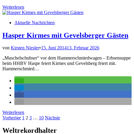
Dä
Weiterlesen
vam
Lusebrink
Veröffentlicht
Aktuelle Nachrichten
bringt
in
„Alle
unter
Hasper Kirmes mit Gevelsberger Gästen
einen
Hut“
von
Kirsten Niesler
•
15. Juni 2014
13. Februar 2026
„Muschelschubser“ vor dem Hammerschmiedwagen – Erbsensuppe
beim HHBV Haspe feiert Kirmes und Gevelsberg feiert mit.
Hammerschmied…
Hasper
Weiterlesen
Kirmes
Seitennummerierung
Vorherige
1
2
3
…
10
Nächste
mit
der
Gevelsberger
Weltrekordhalter
Gästen