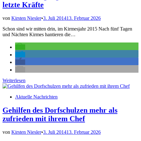
letzte Kräfte
von
Kirsten Niesler
•
3. Juli 2014
13. Februar 2026
Schon sind wir mitten drin, im Kirmesjahr 2015 Nach fünf Tagen
und Nächten Kirmes hantieren die…
Straßenreinigung
Weiterlesen
zum
Kehraus
Veröffentlicht
Aktuelle Nachrichten
kostet
in
letzte
Kräfte
Gehilfen des Dorfschulzen mehr als
zufrieden mit ihrem Chef
von
Kirsten Niesler
•
3. Juli 2014
13. Februar 2026