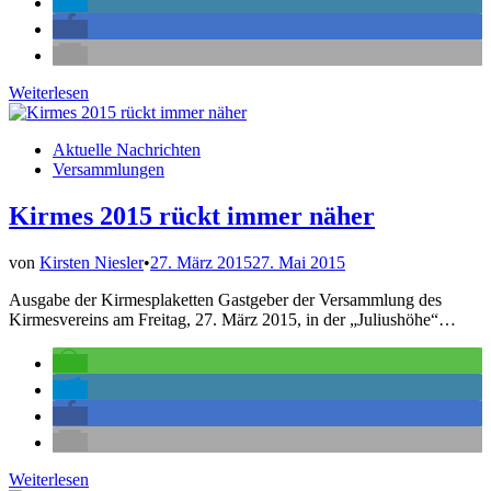
Vie
Weiterlesen
vam
Kopp
Veröffentlicht
Aktuelle Nachrichten
fährt
in
Versammlungen
vorneweg
Kirmes 2015 rückt immer näher
von
Kirsten Niesler
•
27. März 2015
27. Mai 2015
Ausgabe der Kirmesplaketten Gastgeber der Versammlung des
Kirmesvereins am Freitag, 27. März 2015, in der „Juliushöhe“…
Kirmes
Weiterlesen