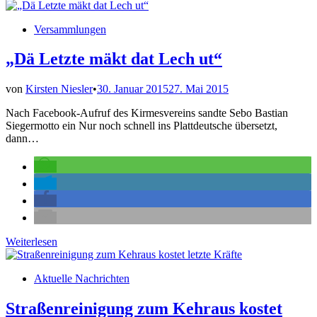
2015
rückt
Veröffentlicht
Versammlungen
immer
in
näher
„Dä Letzte mäkt dat Lech ut“
von
Kirsten Niesler
•
30. Januar 2015
27. Mai 2015
Nach Facebook-Aufruf des Kirmesvereins sandte Sebo Bastian
Siegermotto ein Nur noch schnell ins Plattdeutsche übersetzt,
dann…
„Dä
Weiterlesen
Letzte
mäkt
Veröffentlicht
Aktuelle Nachrichten
dat
in
Lech
ut“
Straßenreinigung zum Kehraus kostet