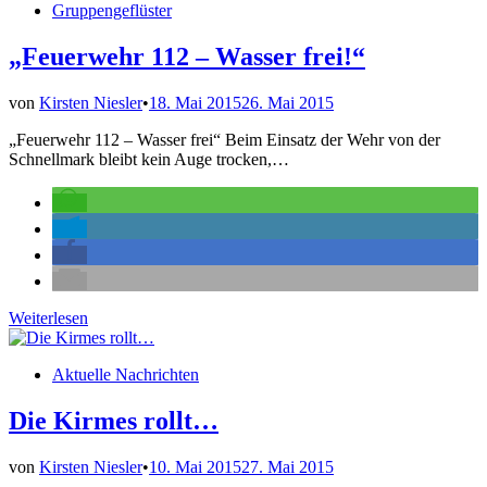
Veröffentlicht
Gruppengeflüster
Fahrt
in
„Feuerwehr 112 – Wasser frei!“
von
Kirsten Niesler
•
18. Mai 2015
26. Mai 2015
„Feuerwehr 112 – Wasser frei“ Beim Einsatz der Wehr von der
Schnellmark bleibt kein Auge trocken,…
„Feuerwehr
Weiterlesen
112
–
Veröffentlicht
Aktuelle Nachrichten
Wasser
in
frei!“
Die Kirmes rollt…
von
Kirsten Niesler
•
10. Mai 2015
27. Mai 2015