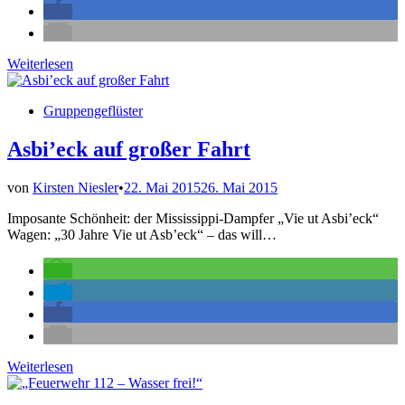
Mühle
Weiterlesen
macht
Riesensauerei
Veröffentlicht
Gruppengeflüster
in
Asbi’eck auf großer Fahrt
von
Kirsten Niesler
•
22. Mai 2015
26. Mai 2015
Imposante Schönheit: der Mississippi-Dampfer „Vie ut Asbi’eck“
Wagen: „30 Jahre Vie ut Asb’eck“ – das will…
Asbi’eck
Weiterlesen
auf
großer