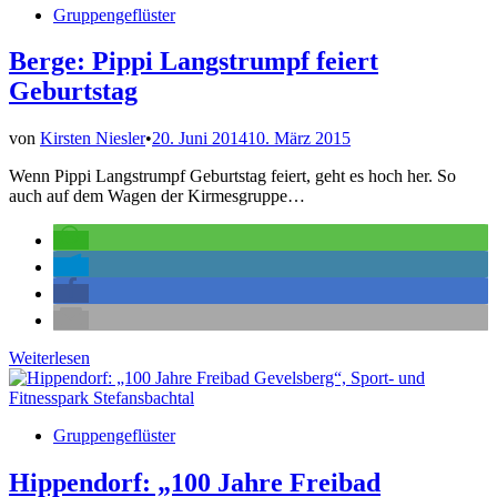
Veröffentlicht
Gruppengeflüster
zu
in
Gast
im
Berge: Pippi Langstrumpf feiert
alten
Geburtstag
Ägypten
von
Kirsten Niesler
•
20. Juni 2014
10. März 2015
Wenn Pippi Langstrumpf Geburtstag feiert, geht es hoch her. So
auch auf dem Wagen der Kirmesgruppe…
Berge:
Weiterlesen
Pippi
Langstrumpf
feiert
Veröffentlicht
Gruppengeflüster
Geburtstag
in
Hippendorf: „100 Jahre Freibad