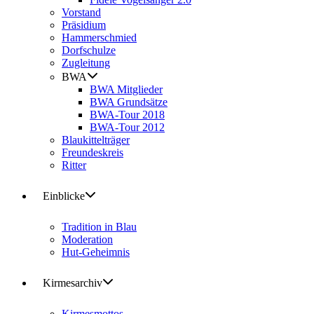
Vorstand
Präsidium
Hammerschmied
Dorfschulze
Zugleitung
BWA
BWA Mitglieder
BWA Grundsätze
BWA-Tour 2018
BWA-Tour 2012
Blaukittelträger
Freundeskreis
Ritter
Einblicke
Tradition in Blau
Moderation
Hut-Geheimnis
Kirmesarchiv
Kirmesmottos