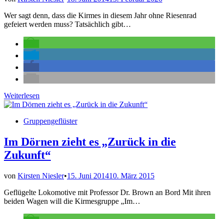
Wer sagt denn, dass die Kirmes in diesem Jahr ohne Riesenrad
gefeiert werden muss? Tatsächlich gibt…
Riesenrad
Weiterlesen
ist
nun
Veröffentlicht
Gruppengeflüster
doch
in
da
–
Im Dörnen zieht es „Zurück in die
nur
Zukunft“
etwas
kleiner
von
Kirsten Niesler
•
15. Juni 2014
10. März 2015
Geflügelte Lokomotive mit Professor Dr. Brown an Bord Mit ihren
beiden Wagen will die Kirmesgruppe „Im…