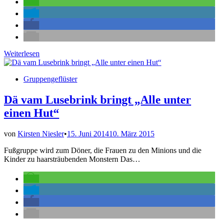
Im
Weiterlesen
Dörnen
zieht
Veröffentlicht
Gruppengeflüster
es
in
„Zurück
in
Dä vam Lusebrink bringt „Alle unter
die
einen Hut“
Zukunft“
von
Kirsten Niesler
•
15. Juni 2014
10. März 2015
Fußgruppe wird zum Döner, die Frauen zu den Minions und die
Kinder zu haarsträubenden Monstern Das…