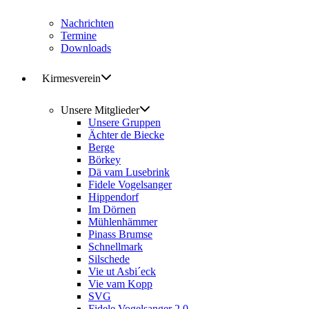
Nachrichten
Termine
Downloads
Kirmesverein
Unsere Mitglieder
Unsere Gruppen
Ächter de Biecke
Berge
Börkey
Dä vam Lusebrink
Fidele Vogelsanger
Hippendorf
Im Dörnen
Mühlenhämmer
Pinass Brumse
Schnellmark
Silschede
Vie ut Asbi´eck
Vie vam Kopp
SVG
Fidele Vogelsanger 2.0