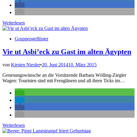
Flitterwochen
Weiterlesen
am
Mühle-
Veröffentlicht
Gruppengeflüster
Stand
in
Vie ut Asbi’eck zu Gast im alten Ägypten
von
Kirsten Niesler
•
20. Juni 2014
10. März 2015
Genesungswünsche an die Vorsitzende Barbara Wölling-Ziegler
Wagen: Touristen sind mit Ferngläsern und all ihren Ticks im…
Vie
Weiterlesen
ut
Asbi’eck