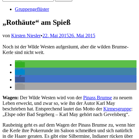
nach:
Veröffentlicht
Gruppengeflüster
in
„Rothäute“ am Spieß
von
Kirsten Niesler
•
22. Mai 2015
26. Mai 2015
Noch ist der Wilde Westen aufgeräumt, aber die wilden Brumse-
Kerle sind nicht weit.
Wagen:
Der Wilde Westen wird von der
Pinass Brumse
zu neuem
Leben erweckt, und zwar so, wie ihn der Autor Karl May
beschrieben hat. Entsprechend lautet das Motto der
Kirmesgruppe
:
„Elspe oder Bad Segeberg – Karl May gehört nach Gevelsberg“.
Raubeinig geht es auf dem Wagen der Pinass Brumse zu, wenn hier
die Kerle ihre Pokerrunde im Saloon schmeißen und sich natürlich
in die Haare geraten. Es gibt eine Silbermine, Indianer rücken über