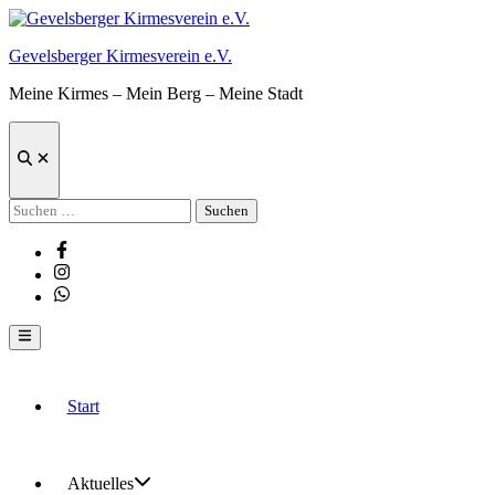
Zum
Inhalt
Gevelsberger Kirmesverein e.V.
springen
Meine Kirmes – Mein Berg – Meine Stadt
Suche
öffnen
Suchen
nach:
Facebook
Instagram
Whatsapp
Hauptmenü
Start
Aktuelles