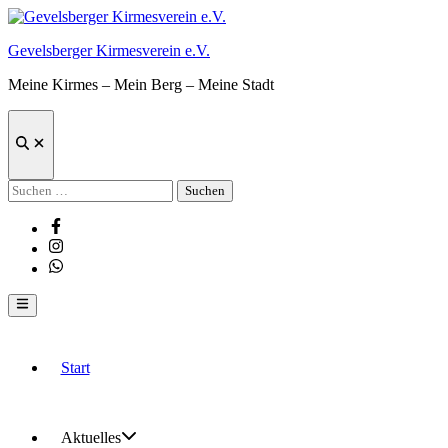
Zum
Inhalt
Gevelsberger Kirmesverein e.V.
springen
Meine Kirmes – Mein Berg – Meine Stadt
Suche
öffnen
Suchen
nach:
Facebook
Instagram
Whatsapp
Hauptmenü
Start
Aktuelles