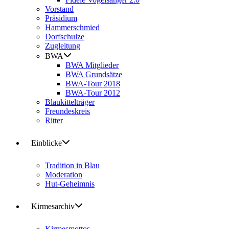
Vorstand
Präsidium
Hammerschmied
Dorfschulze
Zugleitung
BWA
BWA Mitglieder
BWA Grundsätze
BWA-Tour 2018
BWA-Tour 2012
Blaukittelträger
Freundeskreis
Ritter
Einblicke
Tradition in Blau
Moderation
Hut-Geheimnis
Kirmesarchiv
Kirmesmottos