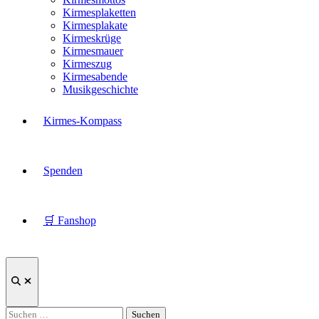
Kirmesplaketten
Kirmesplakate
Kirmeskrüge
Kirmesmauer
Kirmeszug
Kirmesabende
Musikgeschichte
Kirmes-Kompass
Spenden
🛒 Fanshop
Suche
öffnen
Suchen