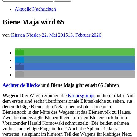
nach:
Veröffentlicht
Aktuelle Nachrichten
in
Biene Maja wird 65
von
Kirsten Niesler
•
22. Mai 2015
13. Februar 2026
Aechter de Biecke
und Biene Maja gibt es seit 65 Jahren
Wagen:
Drei Wagen zimmert die
Kirmesgruppe
in diesem Jahr. Auf
dem ersten sind sechs überdimensionale Blütenkelche zu sehen, aus
denen fleißige Bienen den Nektar herausholen. In einem
Bienenstock in der Mitte des Wagens ist das Bienenvolk zu Hause.
Zwei besonders agile Bienen fliegen um den Bienenstock herum.
Vorsitzender Harald Kornowski schmunzelt: „Die beiden nehmen
vorher noch einige Flugstunden.“ Auch die Spinne Tekla ist
vertreten, sie spinnt im hinteren Teil des Wagens ihr klebriges Netz.