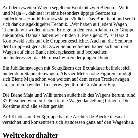
Auf dem zweiten Wagen segelt ein Boot mit zwei Bienen – Willi
und Maja – , dahinter ist eine besonders üppige Seerose zu
entdecken – Harald Kornowski persönlich. Das Boot hebt und senkt
sich dank ausgeklügelter Technik. „Wir haben auf jedem Wagen
Technik, wir wollen unsere Erfolge in den ersten Jahren der Gruppe
anknüpfen. Damals haben wir oft den 1. Preis geholt“, ist Harald
Kornowski stolz auf die Gruppengeschichte. Auch an die Senioren
der Gruppe ist gedacht: Zwei Seniorenbienen haben sich auf dem
Wagen auf einer Bank niedergelassen und beobachten
hochinteressiert das Herumschwirren der jungen Dinger.
Ein Jubiläumswagen mit Sektgläsern der Extraklasse befindet sich
hinter dem Standartenwagen. Als vier Meter hohe Figuren kündigt
sich Biene Maja schon von weitem auf dem ersten Treckerwagen
an, auf dem zweiten Treckerwagen thront Grashüpfer Flip.
Die Biene Maja und Willi turnen außerhalb des Wagens herum, rund
35 Personen werden Leben in die Wagendarstellung bringen. Die
Kostüme sind alle selbst genäht.
Auf Kinder- und Fußgruppe hat die Aechter de Biecke diesmal
verzichtet und konzentriert sich stattdessen ganz auf den Wagenbau.
Weltrekordhalter