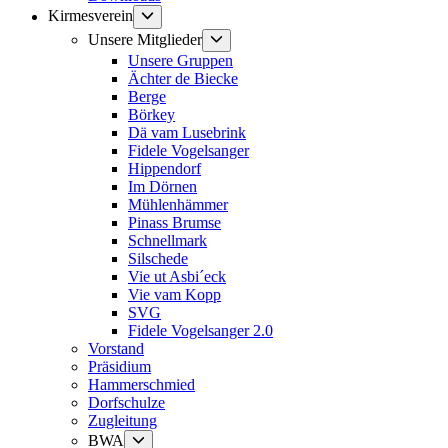
Untermenü
Kirmesverein
anzeigen
Untermenü
Unsere Mitglieder
anzeigen
Unsere Gruppen
Ächter de Biecke
Berge
Börkey
Dä vam Lusebrink
Fidele Vogelsanger
Hippendorf
Im Dörnen
Mühlenhämmer
Pinass Brumse
Schnellmark
Silschede
Vie ut Asbi´eck
Vie vam Kopp
SVG
Fidele Vogelsanger 2.0
Vorstand
Präsidium
Hammerschmied
Dorfschulze
Zugleitung
Untermenü
BWA