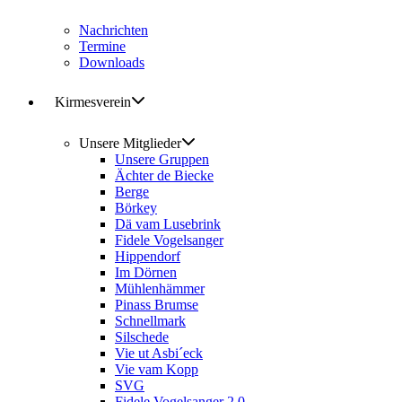
Nachrichten
Termine
Downloads
Kirmesverein
Unsere Mitglieder
Unsere Gruppen
Ächter de Biecke
Berge
Börkey
Dä vam Lusebrink
Fidele Vogelsanger
Hippendorf
Im Dörnen
Mühlenhämmer
Pinass Brumse
Schnellmark
Silschede
Vie ut Asbi´eck
Vie vam Kopp
SVG
Fidele Vogelsanger 2.0