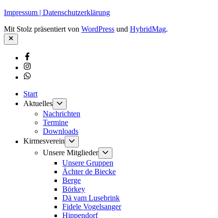
Impressum | Datenschutzerklärung
Mit Stolz präsentiert von
WordPress
und
HybridMag
.
Schließen
Facebook
Instagram
Whatsapp
Start
Untermenü
Aktuelles
anzeigen
Nachrichten
Termine
Downloads
Untermenü
Kirmesverein
anzeigen
Untermenü
Unsere Mitglieder
anzeigen
Unsere Gruppen
Ächter de Biecke
Berge
Börkey
Dä vam Lusebrink
Fidele Vogelsanger
Hippendorf