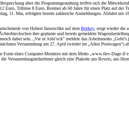
Besprechung über die Programmgestaltung treffen sich die Mitwirkend
2 Euro, Tribüne 8 Euro, Rentner ab 60 Jahre für einen Platz auf der Tr
ag, 11. Mai, erfolgten bereits zahlreiche Anmeldungen. Abfahrt um 18 U
nstschmiede von Hubert Janorschke auf dem
Börkey
, sorgt wieder die
chterbieckschen ihre geplante und bereits gemeldete Wagendarstellung
h dabei sein. „Vie ut Asbi’eck“ meldete das Arbeitsmotto „Geht’s jet
r nächsten Versammlung am 27. April (wieder im „Alten Postwagen“) a
n Form eines Computer-Monitors mit dem Motto „www.fiev-Dage-fi’ert
h die Versammlungsteilnehmer gleich eine Plakette ans Revers, ans Hem