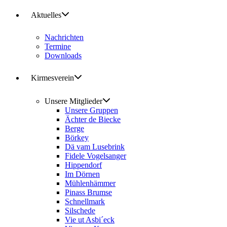
Aktuelles
Nachrichten
Termine
Downloads
Kirmesverein
Unsere Mitglieder
Unsere Gruppen
Ächter de Biecke
Berge
Börkey
Dä vam Lusebrink
Fidele Vogelsanger
Hippendorf
Im Dörnen
Mühlenhämmer
Pinass Brumse
Schnellmark
Silschede
Vie ut Asbi´eck