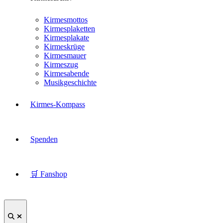
Kirmesmottos
Kirmesplaketten
Kirmesplakate
Kirmeskrüge
Kirmesmauer
Kirmeszug
Kirmesabende
Musikgeschichte
Kirmes-Kompass
Spenden
🛒 Fanshop
Suche