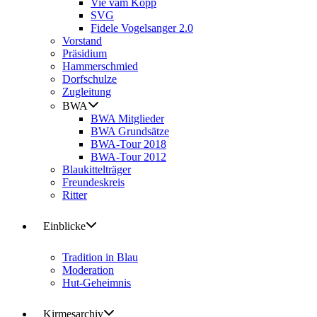
Vie vam Kopp
SVG
Fidele Vogelsanger 2.0
Vorstand
Präsidium
Hammerschmied
Dorfschulze
Zugleitung
BWA
BWA Mitglieder
BWA Grundsätze
BWA-Tour 2018
BWA-Tour 2012
Blaukittelträger
Freundeskreis
Ritter
Einblicke
Tradition in Blau
Moderation
Hut-Geheimnis
Kirmesarchiv