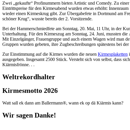
Zwei „gekaufte“ Profinummern bieten Artistic und Comedy. Zu einer 
Eintrittspreise für den Kirmesabend wurden etwas erhöht: Innenraum 1
wieder einen Kirmeskrug gibt. Zur Übergabefete in Dortmund am Freit
schöner Krug“, wusste bereits der 2. Vorsitzende.
Bei der Hammerschmiedfete am Sonntag, 20. Mai, 11 Uhr, in der Ku
Unterhaltung. Für den Kirmeszug am Sonntag, 24. Juni, mussten die Ä
Mit Einzelgänger, Frauengruppe und auch einem Wagen wird man dennoc
Gruppen wurden gebeten, ihre Zugbeschreibungen spätestens bei de
Zur Einstimmung auf die Kirmes wurden die neuen
Kirmesplaketten
i
ausgegeben. Insgesamt 2500 Stück. Versteht sich von selbst, dass sic
Kiärmisfrönne. . .
Weltrekordhalter
Kirmesmotto 2026
Watt sall ek dann am Ballermann®, wann ek op dä Kiärmis kann?
Wir sagen Danke!