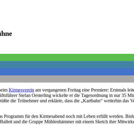
ühne
 beim
Kirmesverein
am vergangenen Freitag eine Premiere: Erstmals leit
ftsführer Stefan Oesterling wickelte er die Tagesordnung in nur 35 M
ßte die Teilnehmer und erklärte, dass die „Kartbahn“ weiterhin das Ver
das Programm für den Kirmesabend noch mit Leben erfüllt werden. Bishe
Ballett und die Gruppe Mühlenhämmer mit einem Sketch ihre Mitwirku