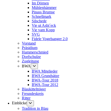
Im Dörnen
Mühlenhämmer
Pinass Brumse
Schnellmark
Silschede
Vie ut Asbi´eck
Vie vam Kopp
SVG
Fidele Vogelsanger 2.0
Vorstand
Präsidium
Hammerschmied
Dorfschulze
Zugleitung
Untermenü
BWA
anzeigen
BWA Mitglieder
BWA Grundsätze
BWA-Tour 2018
BWA-Tour 2012
Blaukittelträger
Freundeskreis
Ritter
Untermenü
Einblicke
anzeigen
Tradition in Blau