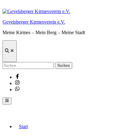
Zum
Inhalt
springen
Gevelsberger Kirmesverein e.V.
Meine Kirmes – Mein Berg – Meine Stadt
Suche
öffnen
Suchen
nach:
Facebook
Instagram
Whatsapp
Hauptmenü
Start