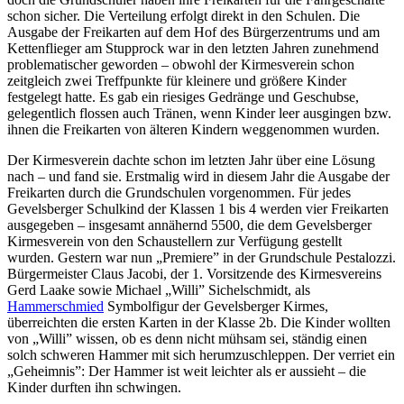
schon sicher. Die Verteilung erfolgt direkt in den Schulen. Die
Ausgabe der Freikarten auf dem Hof des Bürgerzentrums und am
Kettenflieger am Stupprock war in den letzten Jahren zunehmend
problematischer geworden – obwohl der Kirmesverein schon
zeitgleich zwei Treffpunkte für kleinere und größere Kinder
festgelegt hatte. Es gab ein riesiges Gedränge und Geschubse,
gelegentlich flossen auch Tränen, wenn Kinder leer ausgingen bzw.
ihnen die Freikarten von älteren Kindern weggenommen wurden.
Der Kirmesverein dachte schon im letzten Jahr über eine Lösung
nach – und fand sie. Erstmalig wird in diesem Jahr die Ausgabe der
Freikarten durch die Grundschulen vorgenommen. Für jedes
Gevelsberger Schulkind der Klassen 1 bis 4 werden vier Freikarten
ausgegeben – insgesamt annähernd 5500, die dem Gevelsberger
Kirmesverein von den Schaustellern zur Verfügung gestellt
wurden. Gestern war nun „Premiere” in der Grundschule Pestalozzi.
Bürgermeister Claus Jacobi, der 1. Vorsitzende des Kirmesvereins
Gerd Laake sowie Michael „Willi” Sichelschmidt, als
Hammerschmied
Symbolfigur der Gevelsberger Kirmes,
überreichten die ersten Karten in der Klasse 2b. Die Kinder wollten
von „Willi” wissen, ob es denn nicht mühsam sei, ständig einen
solch schweren Hammer mit sich herumzuschleppen. Der verriet ein
„Geheimnis”: Der Hammer ist weit leichter als er aussieht – die
Kinder durften ihn schwingen.