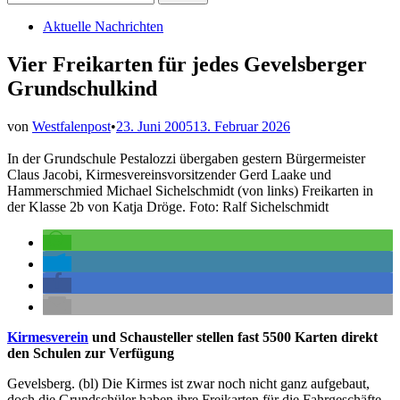
nach:
Veröffentlicht
Aktuelle Nachrichten
in
Vier Freikarten für jedes Gevelsberger
Grundschulkind
von
Westfalenpost
•
23. Juni 2005
13. Februar 2026
In der Grundschule Pestalozzi übergaben gestern Bürgermeister
Claus Jacobi, Kirmesvereinsvorsitzender Gerd Laake und
Hammerschmied Michael Sichelschmidt (von links) Freikarten in
der Klasse 2b von Katja Dröge. Foto: Ralf Sichelschmidt
Kirmesverein
und Schausteller stellen fast 5500 Karten direkt
den Schulen zur Verfügung
Gevelsberg. (bl) Die Kirmes ist zwar noch nicht ganz aufgebaut,
doch die Grundschüler haben ihre Freikarten für die Fahrgeschäfte