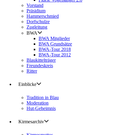
Vorstand
Präsidium
Hammerschmied
Dorfschulze
Zugleitung
BWA
BWA Mitglieder
BWA Grundsätze
BWA-Tour 2018
BWA-Tour 2012
Blaukittelträger
Freundeskreis
Ritter
Einblicke
Tradition in Blau
Moderation
Hut-Geheimnis
Kirmesarchiv
Kirmesmottos