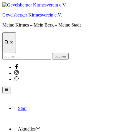
Zum
Inhalt
Gevelsberger Kirmesverein e.V.
springen
Meine Kirmes – Mein Berg – Meine Stadt
Suche
öffnen
Suchen
nach:
Facebook
Instagram
Whatsapp
Hauptmenü
Start
Aktuelles