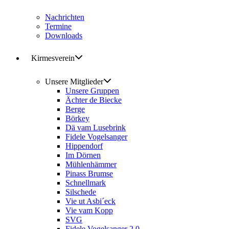
Nachrichten
Termine
Downloads
Kirmesverein
Unsere Mitglieder
Unsere Gruppen
Ächter de Biecke
Berge
Börkey
Dä vam Lusebrink
Fidele Vogelsanger
Hippendorf
Im Dörnen
Mühlenhämmer
Pinass Brumse
Schnellmark
Silschede
Vie ut Asbi´eck
Vie vam Kopp
SVG
Fidele Vogelsanger 2.0