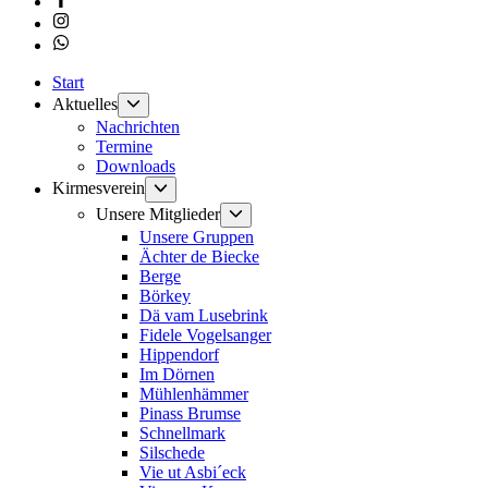
Instagram
Whatsapp
Start
Untermenü
Aktuelles
anzeigen
Nachrichten
Termine
Downloads
Untermenü
Kirmesverein
anzeigen
Untermenü
Unsere Mitglieder
anzeigen
Unsere Gruppen
Ächter de Biecke
Berge
Börkey
Dä vam Lusebrink
Fidele Vogelsanger
Hippendorf
Im Dörnen
Mühlenhämmer
Pinass Brumse
Schnellmark
Silschede
Vie ut Asbi´eck