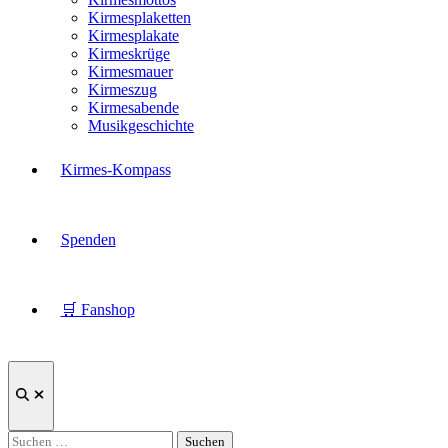
Kirmesplaketten
Kirmesplakate
Kirmeskrüge
Kirmesmauer
Kirmeszug
Kirmesabende
Musikgeschichte
Kirmes-Kompass
Spenden
🛒 Fanshop
Suche
öffnen
Suchen