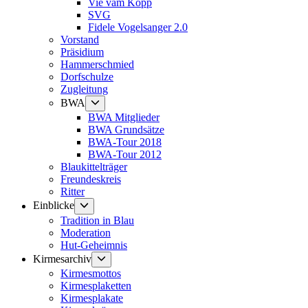
Vie vam Kopp
SVG
Fidele Vogelsanger 2.0
Vorstand
Präsidium
Hammerschmied
Dorfschulze
Zugleitung
Untermenü
BWA
anzeigen
BWA Mitglieder
BWA Grundsätze
BWA-Tour 2018
BWA-Tour 2012
Blaukittelträger
Freundeskreis
Ritter
Untermenü
Einblicke
anzeigen
Tradition in Blau
Moderation
Hut-Geheimnis
Untermenü
Kirmesarchiv
anzeigen
Kirmesmottos
Kirmesplaketten
Kirmesplakate