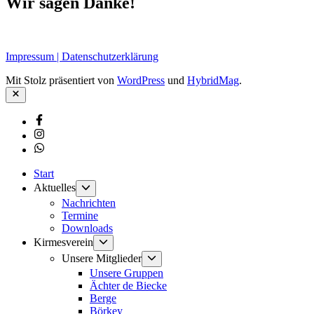
Wir sagen Danke!
Impressum | Datenschutzerklärung
Mit Stolz präsentiert von
WordPress
und
HybridMag
.
Schließen
Facebook
Instagram
Whatsapp
Start
Untermenü
Aktuelles
anzeigen
Nachrichten
Termine
Downloads
Untermenü
Kirmesverein
anzeigen
Untermenü
Unsere Mitglieder
anzeigen
Unsere Gruppen
Ächter de Biecke
Berge
Börkey