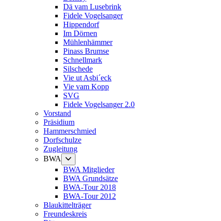
Dä vam Lusebrink
Fidele Vogelsanger
Hippendorf
Im Dörnen
Mühlenhämmer
Pinass Brumse
Schnellmark
Silschede
Vie ut Asbi´eck
Vie vam Kopp
SVG
Fidele Vogelsanger 2.0
Vorstand
Präsidium
Hammerschmied
Dorfschulze
Zugleitung
Untermenü
BWA
anzeigen
BWA Mitglieder
BWA Grundsätze
BWA-Tour 2018
BWA-Tour 2012
Blaukittelträger
Freundeskreis