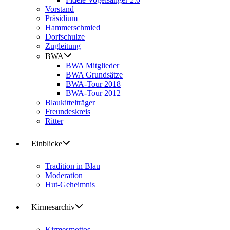
Vorstand
Präsidium
Hammerschmied
Dorfschulze
Zugleitung
BWA
BWA Mitglieder
BWA Grundsätze
BWA-Tour 2018
BWA-Tour 2012
Blaukittelträger
Freundeskreis
Ritter
Einblicke
Tradition in Blau
Moderation
Hut-Geheimnis
Kirmesarchiv
Kirmesmottos