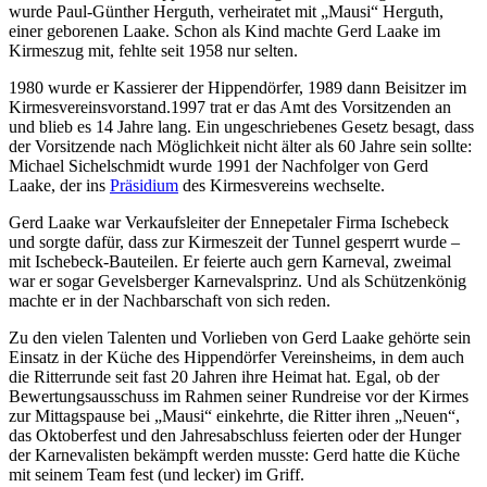
wurde Paul-Günther Herguth, verheiratet mit „Mausi“ Herguth,
einer geborenen Laake. Schon als Kind machte Gerd Laake im
Kirmeszug mit, fehlte seit 1958 nur selten.
1980 wurde er Kassierer der Hippendörfer, 1989 dann Beisitzer im
Kirmesvereinsvorstand.1997 trat er das Amt des Vorsitzenden an
und blieb es 14 Jahre lang. Ein ungeschriebenes Gesetz besagt, dass
der Vorsitzende nach Möglichkeit nicht älter als 60 Jahre sein sollte:
Michael Sichelschmidt wurde 1991 der Nachfolger von Gerd
Laake, der ins
Präsidium
des Kirmesvereins wechselte.
Gerd Laake war Verkaufsleiter der Ennepetaler Firma Ischebeck
und sorgte dafür, dass zur Kirmeszeit der Tunnel gesperrt wurde –
mit Ischebeck-Bauteilen. Er feierte auch gern Karneval, zweimal
war er sogar Gevelsberger Karnevalsprinz. Und als Schützenkönig
machte er in der Nachbarschaft von sich reden.
Zu den vielen Talenten und Vorlieben von Gerd Laake gehörte sein
Einsatz in der Küche des Hippendörfer Vereinsheims, in dem auch
die Ritterrunde seit fast 20 Jahren ihre Heimat hat. Egal, ob der
Bewertungsausschuss im Rahmen seiner Rundreise vor der Kirmes
zur Mittagspause bei „Mausi“ einkehrte, die Ritter ihren „Neuen“,
das Oktoberfest und den Jahresabschluss feierten oder der Hunger
der Karnevalisten bekämpft werden musste: Gerd hatte die Küche
mit seinem Team fest (und lecker) im Griff.