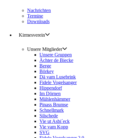
Nachrichten
Termine
Downloads
Kirmesverein
Unsere Mitglieder
Unsere Gruppen
Ächter de Biecke
Berge
Börkey
Dä vam Lusebrink
Fidele Vogelsanger
Hippendorf
Im Dörnen
Mühlenhämmer
Pinass Brumse
Schnellmark
Silschede
Vie ut Asbi´eck
Vie vam Kopp
SVG
Fidele Vogelsanger 2.0