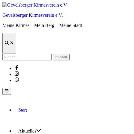
Zum
Inhalt
Gevelsberger Kirmesverein e.V.
springen
Meine Kirmes – Mein Berg – Meine Stadt
Suche
öffnen
Suchen
nach:
Facebook
Instagram
Whatsapp
Hauptmenü
Start
Aktuelles