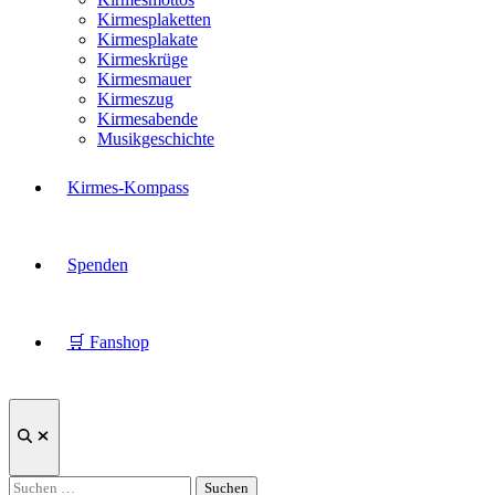
Kirmesplaketten
Kirmesplakate
Kirmeskrüge
Kirmesmauer
Kirmeszug
Kirmesabende
Musikgeschichte
Kirmes-Kompass
Spenden
🛒 Fanshop
Suche
öffnen
Suchen