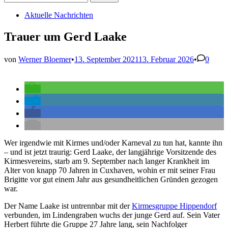
nach:
Veröffentlicht
Aktuelle Nachrichten
in
Trauer um Gerd Laake
von
Werner Bloemer
•
13. September 2021
13. Februar 2026
•
0
Wer irgendwie mit Kirmes und/oder Karneval zu tun hat, kannte ihn
– und ist jetzt traurig: Gerd Laake, der langjährige Vorsitzende des
Kirmesvereins, starb am 9. September nach langer Krankheit im
Alter von knapp 70 Jahren in Cuxhaven, wohin er mit seiner Frau
Brigitte vor gut einem Jahr aus gesundheitlichen Gründen gezogen
war.
Der Name Laake ist untrennbar mit der
Kirmesgruppe Hippendorf
verbunden, im Lindengraben wuchs der junge Gerd auf. Sein Vater
Herbert führte die Gruppe 27 Jahre lang, sein Nachfolger