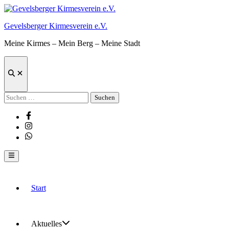
Zum
Inhalt
Gevelsberger Kirmesverein e.V.
springen
Meine Kirmes – Mein Berg – Meine Stadt
Suche
öffnen
Suchen
nach:
Facebook
Instagram
Whatsapp
Hauptmenü
Start
Aktuelles