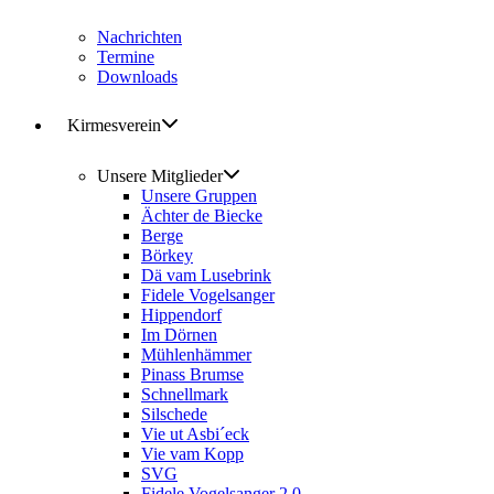
Nachrichten
Termine
Downloads
Kirmesverein
Unsere Mitglieder
Unsere Gruppen
Ächter de Biecke
Berge
Börkey
Dä vam Lusebrink
Fidele Vogelsanger
Hippendorf
Im Dörnen
Mühlenhämmer
Pinass Brumse
Schnellmark
Silschede
Vie ut Asbi´eck
Vie vam Kopp
SVG
Fidele Vogelsanger 2.0