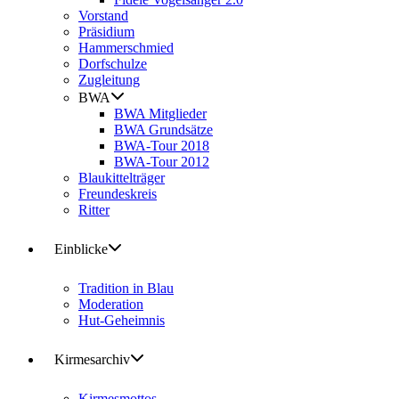
Vorstand
Präsidium
Hammerschmied
Dorfschulze
Zugleitung
BWA
BWA Mitglieder
BWA Grundsätze
BWA-Tour 2018
BWA-Tour 2012
Blaukittelträger
Freundeskreis
Ritter
Einblicke
Tradition in Blau
Moderation
Hut-Geheimnis
Kirmesarchiv
Kirmesmottos