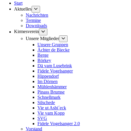
Start
Untermenü
Aktuelles
anzeigen
Nachrichten
Termine
Downloads
Untermenü
Kirmesverein
anzeigen
Untermenü
Unsere Mitglieder
anzeigen
Unsere Gruppen
Ächter de Biecke
Berge
Börkey
Dä vam Lusebrink
Fidele Vogelsanger
Hippendorf
Im Dörnen
Mühlenhämmer
Pinass Brumse
Schnellmark
Silschede
Vie ut Asbi´eck
Vie vam Kopp
SVG
Fidele Vogelsanger 2.0
Vorstand