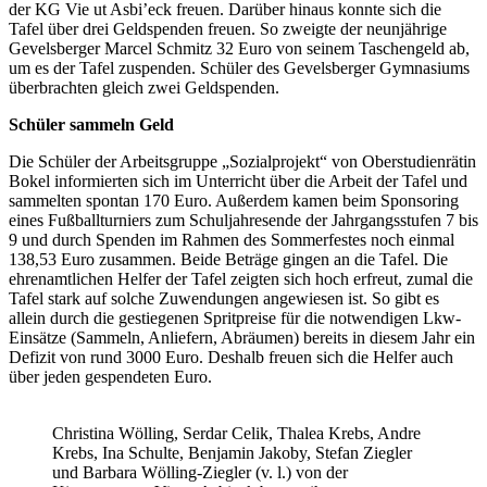
der KG Vie ut Asbi’eck freuen. Darüber hinaus konnte sich die
Tafel über drei Geldspenden freuen. So zweigte der neunjährige
Gevelsberger Marcel Schmitz 32 Euro von seinem Taschengeld ab,
um es der Tafel zuspenden. Schüler des Gevelsberger Gymnasiums
überbrachten gleich zwei Geldspenden.
Schüler sammeln Geld
Die Schüler der Arbeitsgruppe „Sozialprojekt“ von Oberstudienrätin
Bokel informierten sich im Unterricht über die Arbeit der Tafel und
sammelten spontan 170 Euro. Außerdem kamen beim Sponsoring
eines Fußballturniers zum Schuljahresende der Jahrgangsstufen 7 bis
9 und durch Spenden im Rahmen des Sommerfestes noch einmal
138,53 Euro zusammen. Beide Beträge gingen an die Tafel. Die
ehrenamtlichen Helfer der Tafel zeigten sich hoch erfreut, zumal die
Tafel stark auf solche Zuwendungen angewiesen ist. So gibt es
allein durch die gestiegenen Spritpreise für die notwendigen Lkw-
Einsätze (Sammeln, Anliefern, Abräumen) bereits in diesem Jahr ein
Defizit von rund 3000 Euro. Deshalb freuen sich die Helfer auch
über jeden gespendeten Euro.
Christina Wölling, Serdar Celik, Thalea Krebs, Andre
Krebs, Ina Schulte, Benjamin Jakoby, Stefan Ziegler
und Barbara Wölling-Ziegler (v. l.) von der