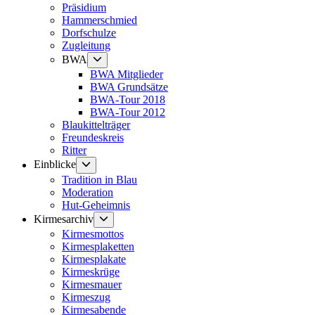
Präsidium
Hammerschmied
Dorfschulze
Zugleitung
Untermenü
BWA
anzeigen
BWA Mitglieder
BWA Grundsätze
BWA-Tour 2018
BWA-Tour 2012
Blaukittelträger
Freundeskreis
Ritter
Untermenü
Einblicke
anzeigen
Tradition in Blau
Moderation
Hut-Geheimnis
Untermenü
Kirmesarchiv
anzeigen
Kirmesmottos
Kirmesplaketten
Kirmesplakate
Kirmeskrüge
Kirmesmauer
Kirmeszug
Kirmesabende