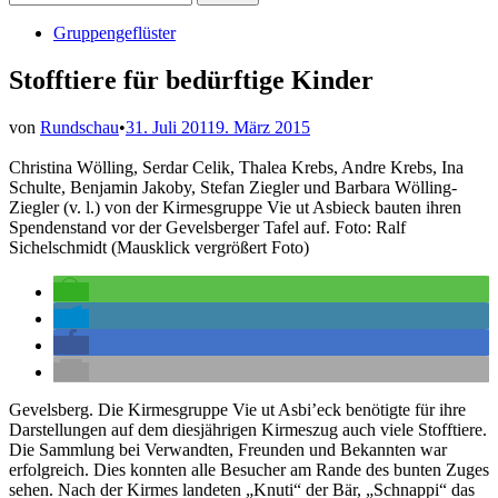
nach:
Veröffentlicht
Gruppengeflüster
in
Stofftiere für bedürftige Kinder
von
Rundschau
•
31. Juli 2011
9. März 2015
Christina Wölling, Serdar Celik, Thalea Krebs, Andre Krebs, Ina
Schulte, Benjamin Jakoby, Stefan Ziegler und Barbara Wölling-
Ziegler (v. l.) von der Kirmesgruppe Vie ut Asbieck bauten ihren
Spendenstand vor der Gevelsberger Tafel auf. Foto: Ralf
Sichelschmidt (Mausklick vergrößert Foto)
Gevelsberg. Die Kirmesgruppe Vie ut Asbi’eck benötigte für ihre
Darstellungen auf dem diesjährigen Kirmeszug auch viele Stofftiere.
Die Sammlung bei Verwandten, Freunden und Bekannten war
erfolgreich. Dies konnten alle Besucher am Rande des bunten Zuges
sehen. Nach der Kirmes landeten „Knuti“ der Bär, „Schnappi“ das