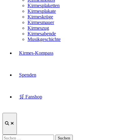
Kirmesplaketten
Kirmesplakate
Kirmeskrüge
Kirmesmauer
Kirmeszug
Kirmesabende
Musikgeschichte
Kirmes-Kompass
Spenden
🛒 Fanshop
Suche
öffnen
Suchen