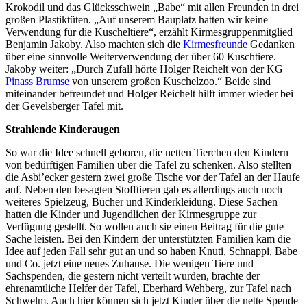
Krokodil und das Glücksschwein „Babe“ mit allen Freunden in drei
großen Plastiktüten. „Auf unserem Bauplatz hatten wir keine
Verwendung für die Kuscheltiere“, erzählt Kirmesgruppenmitglied
Benjamin Jakoby. Also machten sich die
Kirmesfreunde
Gedanken
über eine sinnvolle Weiterverwendung der über 60 Kuschtiere.
Jakoby weiter: „Durch Zufall hörte Holger Reichelt von der KG
Pinass Brumse
von unserem großen Kuschelzoo.“ Beide sind
miteinander befreundet und Holger Reichelt hilft immer wieder bei
der Gevelsberger Tafel mit.
Strahlende Kinderaugen
So war die Idee schnell geboren, die netten Tierchen den Kindern
von bedürftigen Familien über die Tafel zu schenken. Also stellten
die Asbi’ecker gestern zwei große Tische vor der Tafel an der Haufe
auf. Neben den besagten Stofftieren gab es allerdings auch noch
weiteres Spielzeug, Bücher und Kinderkleidung. Diese Sachen
hatten die Kinder und Jugendlichen der Kirmesgruppe zur
Verfügung gestellt. So wollen auch sie einen Beitrag für die gute
Sache leisten. Bei den Kindern der unterstützten Familien kam die
Idee auf jeden Fall sehr gut an und so haben Knuti, Schnappi, Babe
und Co. jetzt eine neues Zuhause. Die wenigen Tiere und
Sachspenden, die gestern nicht verteilt wurden, brachte der
ehrenamtliche Helfer der Tafel, Eberhard Wehberg, zur Tafel nach
Schwelm. Auch hier können sich jetzt Kinder über die nette Spende